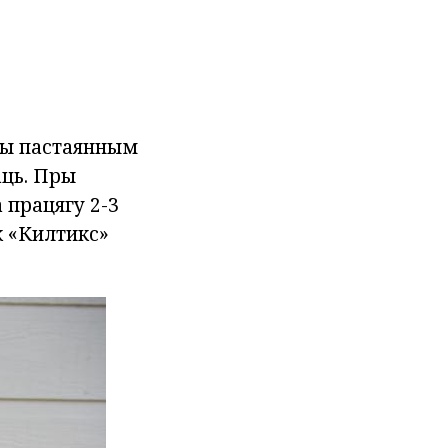
ры пастаянным
аць. Пры
 працягу 2-3
к «Килтикс»