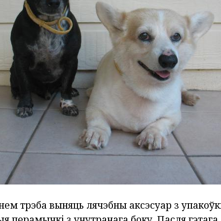
ем трэба выняць лячэбны аксэсуар з упакоўкі
ыя перамычкі з унутранага боку. Пасля гэтаг