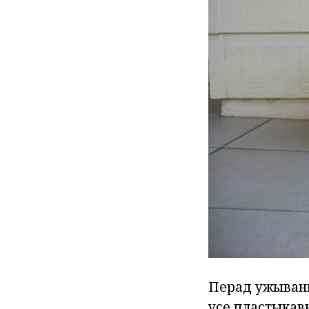
Перад ужыванн
усе пластыкав