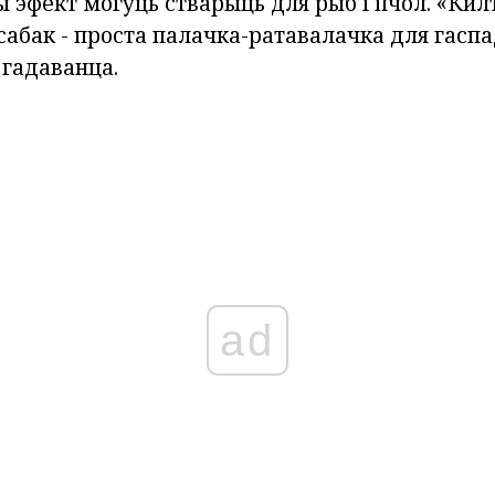
ы эфект могуць стварыць для рыб і пчол. «Килт
сабак - проста палачка-ратавалачка для гасп
 гадаванца.
ad