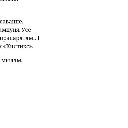
саванне,
мпуня. Усе
рэпаратамі. І
к «Килтикс».
з мылам.