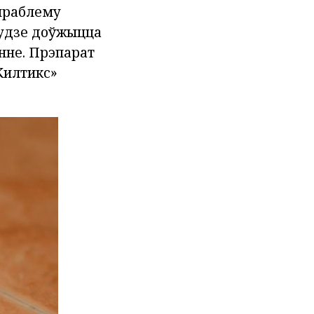
праблему
 будзе доўжыцца
нне. Прэпарат
Килтикс»