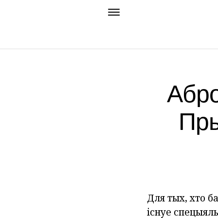
Абро
Пры
Для тых, хто ба
існуе спецыяль