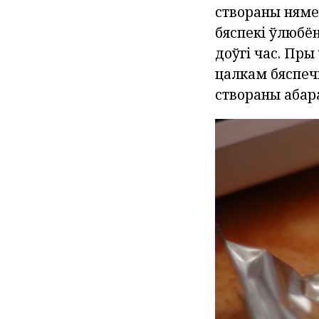
створаны няме
бяспекі ўлюбён
доўгі час. Пр
цалкам бяспеч
створаны абар