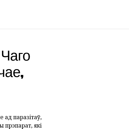
 Чаго
чае,
е ад паразітаў,
ы прэпарат, які