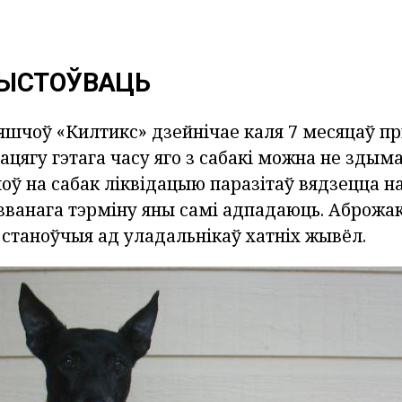
РЫСТОЎВАЦЬ
яшчоў «Килтикс» дзейнічае каля 7 месяцаў п
ацягу гэтага часу яго з сабакі можна не здым
ў на сабак ліквідацыю паразітаў вядзецца на
азванага тэрміну яны самі адпадаюць. Аброжа
 станоўчыя ад уладальнікаў хатніх жывёл.