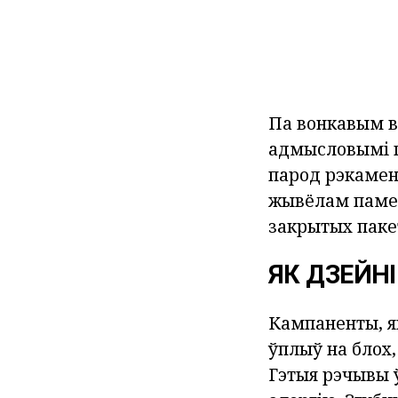
Па вонкавым вы
адмысловымі п
парод рэкамен
жывёлам памен
закрытых пакет
ЯК ДЗЕЙН
Кампаненты, я
ўплыў на блох,
Гэтыя рэчывы ў