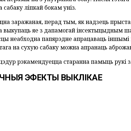
а сабаку ліпкай бокам уніз.
цна заражаная, перад тым, як надзець прыста
 выкупаць яе з дапамогай інсектыцыдным ша
цы неабходна папярэдне апрацаваць іншымі п
этага на сухую сабаку можна апранаць аброжа
ацэдур рэкамендуецца старанна памыць рукі 
ОЧНЫЯ ЭФЕКТЫ ВЫКЛІКАЕ