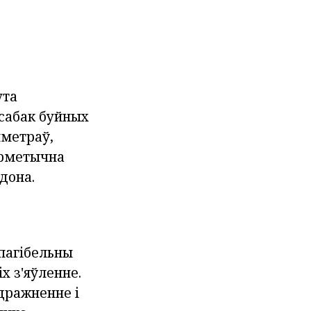
ута
сабак буйных
метраў,
ерметычна
дона.
пагібельны
х з'яўленне.
дражненне і