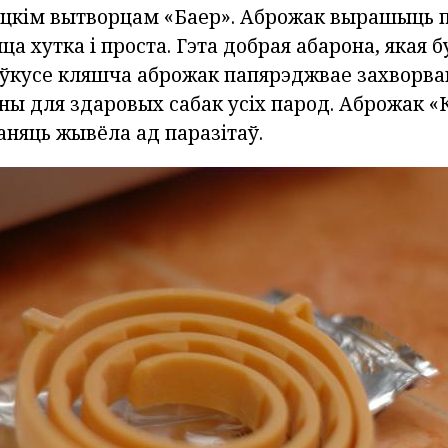
цкім вытворцам «Баер». Аброжак вырашыць 
ца хутка і проста. Гэта добрая абарона, якая
ы ўкусе кляшча аброжак папярэджвае захворва
ны для здаровых сабак усіх парод. Аброжак «
аняць жывёла ад паразітаў.