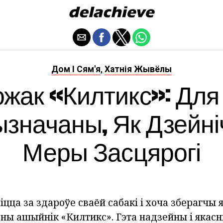
Дом І Сям'я
Хатнія Жывёлы
,
жак «Килтикс»: Для
значаны, Як Дзейні
Меры Засцярогі
іцца за здароўе сваёй сабакі і хоча зберагчы я
ны ашыйнік «Килтикс». Гэта надзейны і якасн