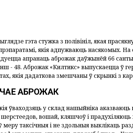
глядзе гэта стужка з полівініл, якая прасякн
рэпаратамі, якія адпужваюць насякомых. На 
дуецца апранаць аброжак даўжынёй 66 санты
ш - 48. Аброжак «Килтикс» выпускаецца ў г
ах, якія дадаткова змешчаны ў скрынкі з кар
ІЧАЕ АБРОЖАК
кія ўваходзяць у склад нашыйніка аказваюць 
 шерстеедов, вошай, кляшчоў і прадухіляюць і
 меру таксічныя і не здольныя выклікаць раз