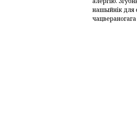
алергію. Згубн
нашыйнік для 
чацвераногага