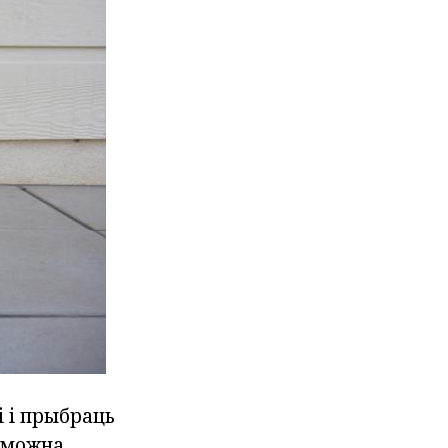
 і прыбраць
а можна