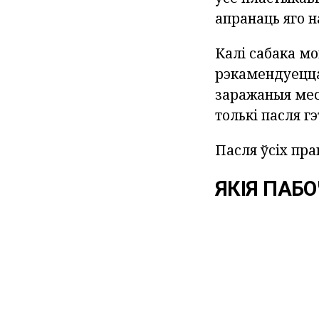
апранаць яго н
Калі сабака мо
рэкамендуецца
заражаныя мес
толькі пасля г
Пасля ўсіх пр
ЯКІЯ ПАБ