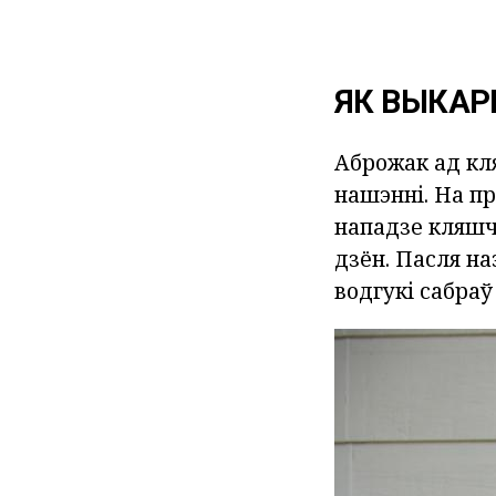
ЯК ВЫКА
Аброжак ад кл
нашэнні. На пр
нападзе кляшчо
дзён. Пасля н
водгукі сабраў