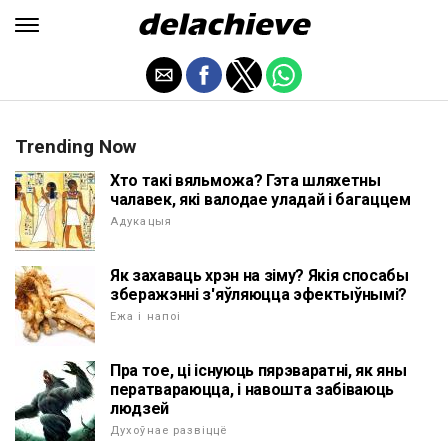
Trending Now
Хто такі вяльможа? Гэта шляхетны
чалавек, які валодае уладай і багаццем
Адукацыя
Як захаваць хрэн на зіму? Якія спосабы
зберажэнні з'яўляюцца эфектыўнымі?
Ежа і напоі
Пра тое, ці існуюць пярэваратні, як яны
ператвараюцца, і навошта забіваюць
людзей
Духоўнае развіццё