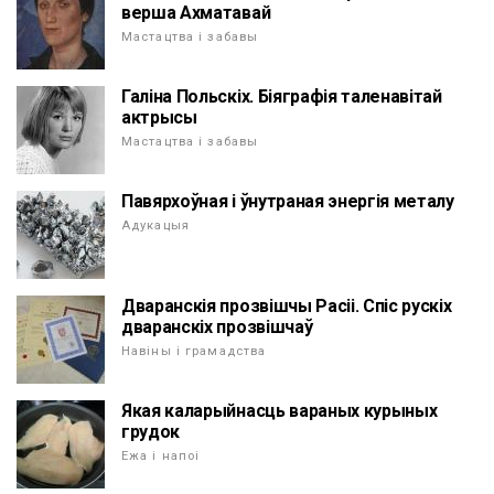
верша Ахматавай
Мастацтва і забавы
Галіна Польскіх. Біяграфія таленавітай
актрысы
Мастацтва і забавы
Павярхоўная і ўнутраная энергія металу
Адукацыя
Дваранскія прозвішчы Расіі. Спіс рускіх
дваранскіх прозвішчаў
Навіны і грамадства
Якая каларыйнасць вараных курыных
грудок
Ежа і напоі