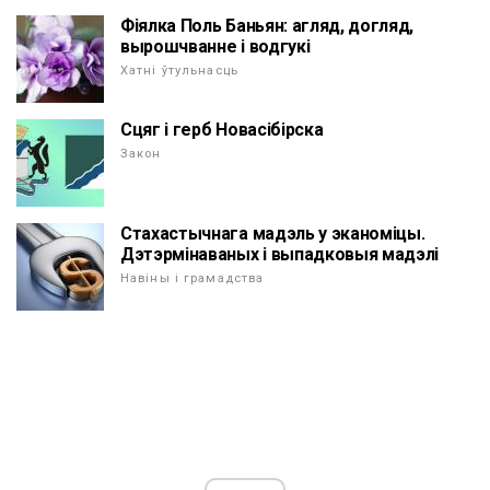
Фіялка Поль Баньян: агляд, догляд,
вырошчванне і водгукі
Хатні ўтульнасць
Сцяг і герб Новасібірска
Закон
Стахастычнага мадэль у эканоміцы.
Дэтэрмінаваных і выпадковыя мадэлі
Навіны і грамадства