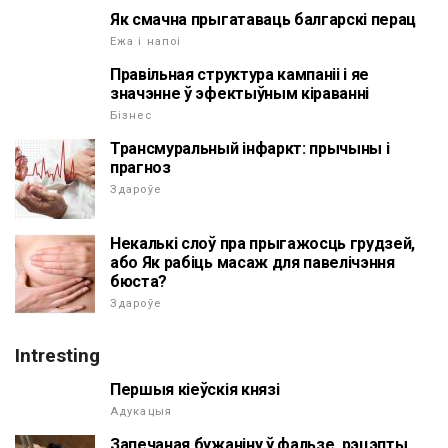
Як смачна прыгатаваць балгарскі перац
Ежа і напоі
Правільная структура кампаніі і яе
значэнне ў эфектыўным кіраванні
Бізнес
Трансмуральный інфаркт: прычыны і
прагноз
Здароўе
Некалькі слоў пра прыгажосць грудзей,
або Як рабіць масаж для павелічэння
бюста?
Здароўе
Intresting
Першыя кіеўскія князі
Адукацыя
Запечаная бужаніну ў фальзе. рэцэпты