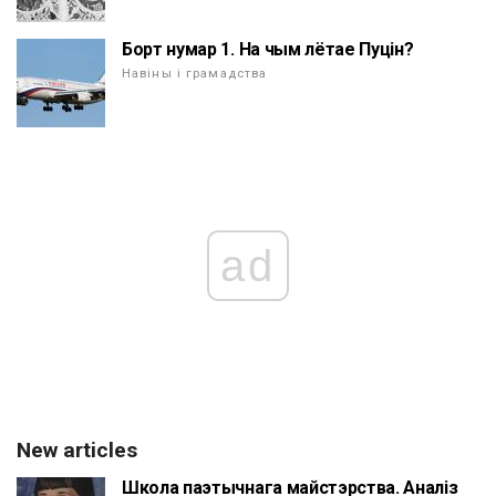
Борт нумар 1. На чым лётае Пуцін?
Навіны і грамадства
ad
New articles
Школа паэтычнага майстэрства. Аналіз