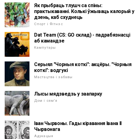
Як прыбраць тлушч са спіны:
практыкаванні. Колькі ўжываць калорый у
дзень, каб схуднець
Спорт і Фітнэс
Dat Team (CS: GO склад) - падрабязнасці
аб камандзе
Кампутары
Серыял "Чорныя коткі": акцёры. "Чорныя
коткі": водгукі
Мастацтва і забавы
Лысы мядзведзь у заапарку
Дом і сям'я
Іван Чырвоны. Гады кіравання Івана II
Чырвонага
Адукацыя