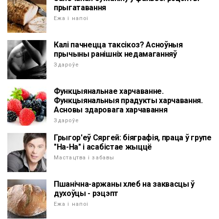
прыгатавання
Ежа і напоі
Калі пачнецца таксікоз? Асноўныя
прычыны ранішніх недамаганняў
Здароўе
Функцыянальнае харчаванне.
Функцыянальныя прадукты харчавання.
Асновы здаровага харчавання
Здароўе
Грыгор'еў Сяргей: біяграфія, праца ў групе
"На-На" і асабістае жыццё
Мастацтва і забавы
Пшанічна-аржаны хлеб на заквасцы ў
духоўцы - рэцэпт
Ежа і напоі