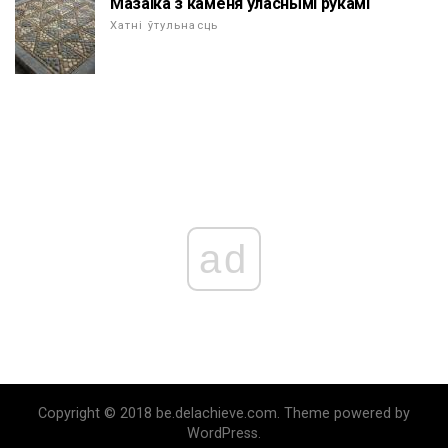
Мазаіка з каменя ўласнымі рукамі
Хатні ўтульнасць
ad
Copyright © 2018 be.delachieve.com. Theme powered by
WordPress.