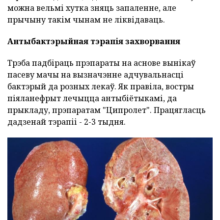
можна вельмі хутка зняць запаленне, але
прычыну такім чынам не ліквідаваць.
Антыбактэрыйная тэрапія захворвання
Трэба падбіраць прэпараты на аснове вынікаў
пасеву мачы на вызначэнне адчувальнасці
бактэрый да розных лекаў. Як правіла, востры
піяланефрыт лечыцца антыбіётыкамі, да
прыкладу, прэпаратам "Ципролет". Працягласць
дадзенай тэрапіі - 2-3 тыдня.