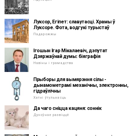
Луксор, Егіпет: славутасці. Храмы ў
Луксоре. Фота, водгукі турыстаў
Падарожжы
Ігошын Ігар Мікалаевіч, дэпутат
Дзяржаўнай думы: біяграфія
Навіны і грамадства
Прыборы для вымярэння сілы -
дынамометрамі механічны, электронны,
гідраўлічны
Хатні ўтульнасць
Да чаго сніцца кацяня: соннік
Духоўнае развіццё