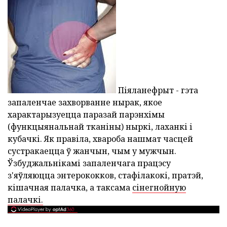
Піяланефрыт - гэта
запаленчае захворванне нырак, якое
характарызуецца паразай парэнхімы
(функцыянальнай тканіны) ныркі, лаханкі і
кубачкі. Як правіла, хвароба нашмат часцей
сустракаецца ў жанчын, чым у мужчын.
Ўзбуджальнікамі запаленчага працэсу
з'яўляюцца энтерококков, стафілакокі, пратэй,
кішачная палачка, а таксама
сінегнойную
палачкі.