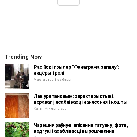
Trending Now
Расійскі трылер "Фанаграма запалу":
акцёры і ролі
Мастацтва і забавы
Лак уретановым: характарыстыкі,
перавагі, асаблівасці нанясення і кошты
Хатні ўтульнасць
Чарэшня раўнуе: апісанне гатунку, фота,
водгукі і асаблівасці вырошчвання