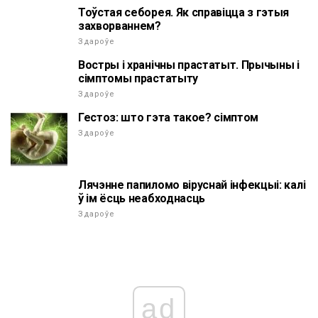
Тоўстая себорея. Як справіцца з гэтыя
захворваннем?
Здароўе
Востры і хранічны прастатыт. Прычыны і
сімптомы прастатыту
Здароўе
Гестоз: што гэта такое? сімптом
Здароўе
Лячэнне папиломо віруснай інфекцыі: калі
ў ім ёсць неабходнасць
Здароўе
ad