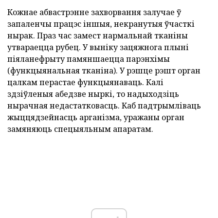
Кожнае абвастрэнне захворвання залучае ў
запаленчы працэс іншыя, некранутыя ўчасткі
нырак. Праз час замест нармальнай тканіны
утвараецца рубец. У выніку зацяжнога плыні
піяланефрыту памяншаецца парэнхімы
(функцыянальная тканіна). У рэшце рэшт орган
цалкам перастае функцыянаваць. Калі
здзіўленыя абедзве ныркі, то надыходзіць
нырачная недастатковасць. Каб падтрымліваць
жыццядзейнасць арганізма, уражаны орган
замяняюць спецыяльным апаратам.