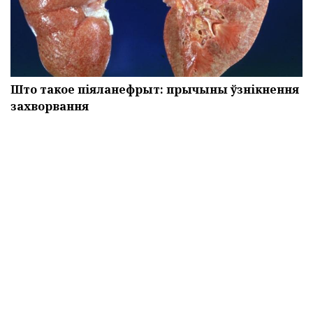
Што такое піяланефрыт: прычыны ўзнікнення
захворвання