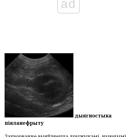
ad
дыягностыка
піяланефрыту
Захворванне выяўляецца дрыжыкамі, ныючымі,