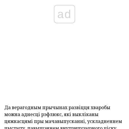
ad
Да верагодным прычынах развіцця хваробы
можна аднесці рэфлюкс, які выкліканы
цяжкасцямі пры мачавыпусканні, ускладненнем
цыстыту, павышэннем внутрипузырного ціску,