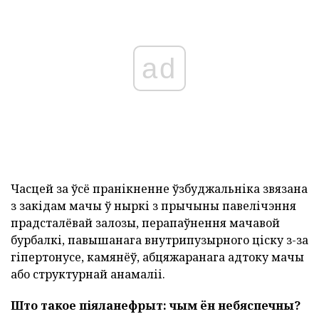
ad
Часцей за ўсё пранікненне ўзбуджальніка звязана
з закідам мачы ў ныркі з прычыны павелічэння
прадсталёвай залозы, перапаўнення мачавой
бурбалкі, павышанага внутрипузырного ціску з-за
гіпертонусе, камянёў, абцяжаранага адтоку мачы
або структурнай анамаліі.
Што такое піяланефрыт: чым ён небяспечны?