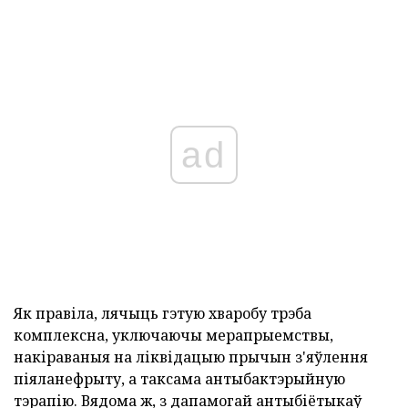
ad
Як правіла, лячыць гэтую хваробу трэба
комплексна, уключаючы мерапрыемствы,
накіраваныя на ліквідацыю прычын з'яўлення
піяланефрыту, а таксама антыбактэрыйную
тэрапію. Вядома ж, з дапамогай антыбіётыкаў