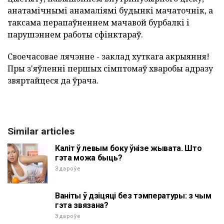
анатамічнымі анамаліямі будынкі мачаточнік, а
таксама перапаўненнем мачавой бурбалкі і
парушэннем работы сфінктараў.
Своечасовае лячэнне - заклад хуткага акрыяння!
Пры з'яўленні першых сімптомаў хваробы адразу
звяртайцеся да ўрача.
Similar articles
Каліт ў левым боку ўнізе жывата. Што
гэта можа быць?
Здароўе
Ваніты ў дзіцяці без тэмпературы: з чым
гэта звязана?
Здароўе