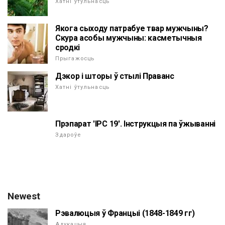
Хатні ўтульнасць
Якога сыходу патрабуе твар мужчыны?
Скура асобы мужчыны: касметычныя
сродкі
Прыгажосць
Дэкор і шторы ў стылі Праванс
Хатні ўтульнасць
Прэпарат 'ІРС 19'. Інструкцыя па ўжыванні
Здароўе
Newest
Рэвалюцыя ў Францыі (1848-1849 гг)
Адукацыя