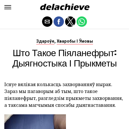
,
Здароўе
Хваробы І Ўмовы
Што Такое Піяланефрыт:
Дыягностыка І Прыкметы
Існуе вялікая колькасць захворванняў нырак.
Зараз мы пагаворым аб тым, што такое
піяланефрыт, разгледзім прыкметы захворвання,
а таксама магчымыя спосабы дыягнаставання.