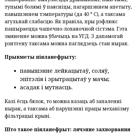
тупымі болямі ў паясніцы, пагаршэннем апетыту,
павышэннем тэмпературы (да 40 ° С), а таксама
агульнай слабасцю. Як правіла, пры рэфлюкс
пашыраецца чашечно-лоханочной сістэма. Гэта
змяненне можна ўбачыць на УГД. З дапамогай
рэнтгену таксама можна паглядзець стан нырак.
Прыкметы піяланефрыту:
павышэнне лейкацытаў, соляў,
эпітэлія і эрытрацытаў у мачы;
асадак і мутнасць.
Калі ёсць бялок, то можна казаць аб запаленні
нырак, а таксама аб парушэнні працы механізму
фільтрацыі крыві.
Што такое піяланефрыт: лячэнне захворвання