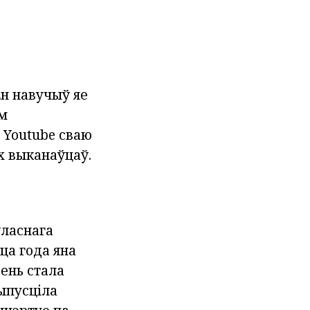
н навучыў яе
ым
 Youtube сваю
х выканаўцаў.
ўласнага
ца года яна
сень стала
ыпусціла