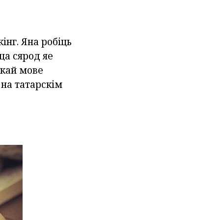
інг. Яна робіць
ца сярод яе
скай мове
 на татарскім