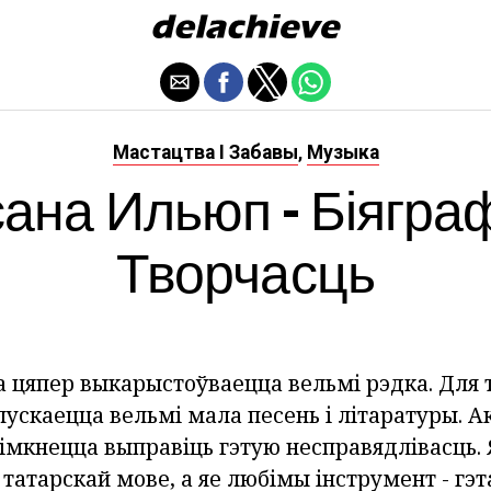
Мастацтва І Забавы
Музыка
,
ана Ильюп - Біяграф
Творчасць
 цяпер выкарыстоўваецца вельмі рэдка. Для т
ускаецца вельмі мала песень і літаратуры. А
 імкнецца выправіць гэтую несправядлівасць.
 татарскай мове, а яе любімы інструмент - гэта