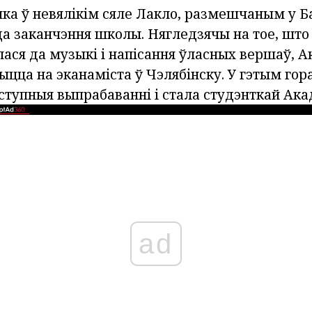
чка ў невялікім сяле Лакло, размешчаным у Б
а заканчэння школы. Нягледзячы на тое, што
лася да музыкі і напісання ўласных вершаў, 
цца на эканаміста ў Чэлябінску. У гэтым гор
ступныя выпрабаванні і стала студэнткай Ака
ad