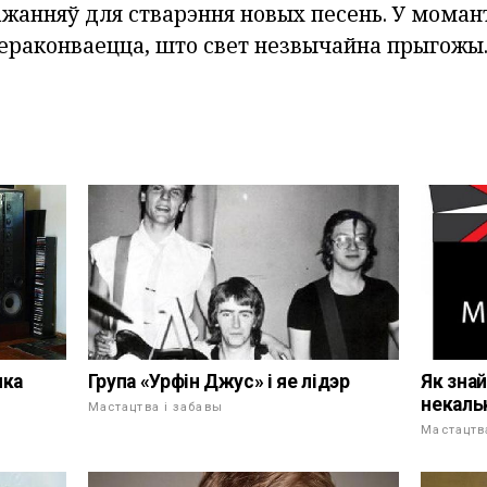
ажанняў для стварэння новых песень. У мома
пераконваецца, што свет незвычайна прыгожы
Як знай
ыка
Група «Урфін Джус» і яе лідэр
некаль
Мастацтва і забавы
Мастацтв