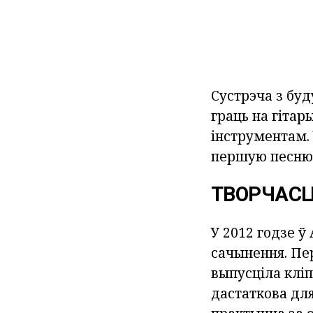
Сустрэча з бу
граць на гітар
інструментам. 
першую песню. 
ТВОРЧАС
У 2012 годзе ў
сачынення. Пер
выпусціла кліп
дастаткова для