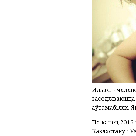
Ильюп - чалаве
заседжваюцца 
аўтамабілях. Я
На канец 2016 
Казахстану і У