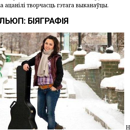
 ацанілі творчасць гэтага выканаўцы.
ЛЬЮП: БІЯГРАФІЯ
Н