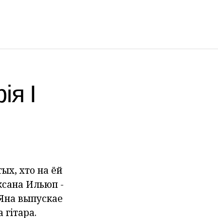
ія І
ых, хто на ёй
ксана Ильюп -
 Яна выпускае
 гітара.