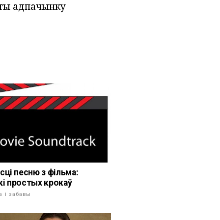
нты адпачынку
.
сці песню з фільма:
кі простых крокаў
а і забавы