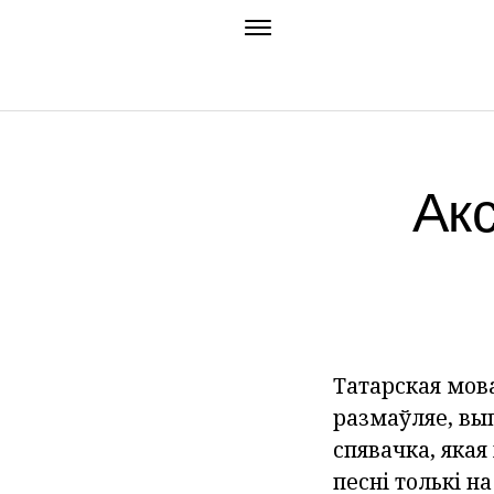
Акс
Татарская мова
размаўляе, вып
спявачка, якая
песні толькі на