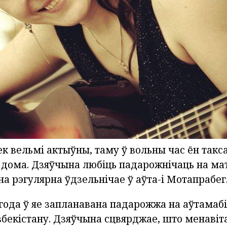
к вельмі актыўны, таму ў вольны час ён такс
дома. Дзяўчына любіць падарожнічаць на ма
на рэгулярна ўдзельнічае ў аўта-і Мотапрабег
года ў яе запланавана падарожжа на аўтамабі
збекістану. Дзяўчына сцвярджае, што менавіт