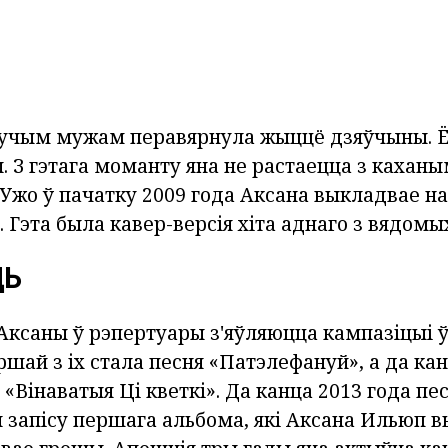
дучым мужам перавярнула жыццё дзяўчыны. Ё
ы. З гэтага моманту яна не растаецца з кахан
Ужо ў пачатку 2009 года Аксана выкладвае на
Гэта была кавер-версія хіта аднаго з вядомы
ЦЬ
 Аксаны ў рэпертуары з'яўляюцца кампазіцыі 
шай з іх стала песня «Патэлефануй», а да кан
 «Вінаватыя Ці кветкі». Да канца 2013 года пе
 запісу першага альбома, які Аксана Ильюп в