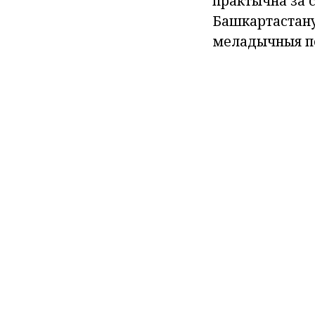
практычна за 
Башкартастану
меладычныя пе