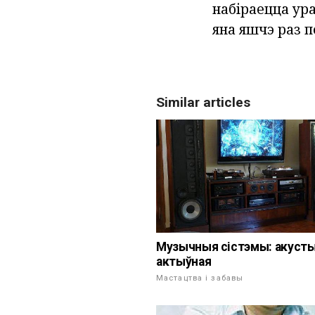
набіраецца ур
яна яшчэ раз 
Similar articles
Музычныя сістэмы: акуст
актыўная
Мастацтва і забавы