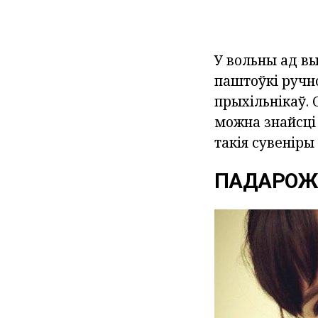
У вольны ад вы
паштоўкі ручно
прыхільнікаў. 
можна знайсці
такія сувеніры
ПАДАРО