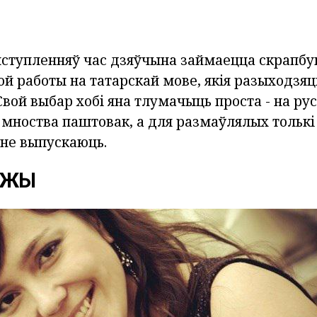
ступленняў час дзяўчына займаецца скрапбук
й работы на татарскай мове, якія разыходзяц
Свой выбар хобі яна тлумачыць проста - на ру
 мноства паштовак, а для размаўлялых толькі
 не выпускаюць.
ЖЖЫ