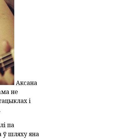
Аксана
ама не
тацыклах і
.
лі па
а ў шляху яна