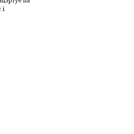
нцэртуе па
 і