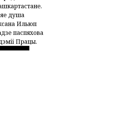
ашкартастане.
 яе душа
Аксана Ильюп
адзе паспяхова
дэміі Працы.