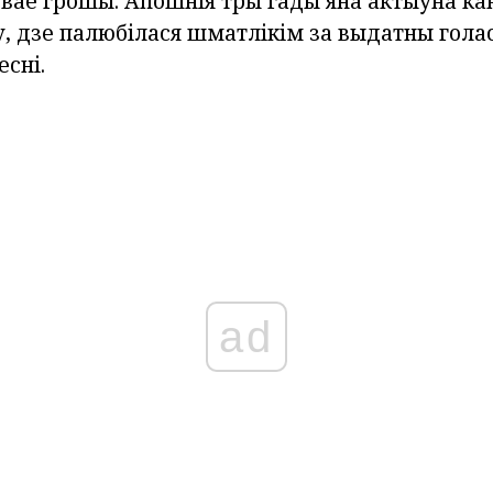
свае грошы. Апошнія тры гады яна актыўна ка
, дзе палюбілася шматлікім за выдатны голас
сні.
ad