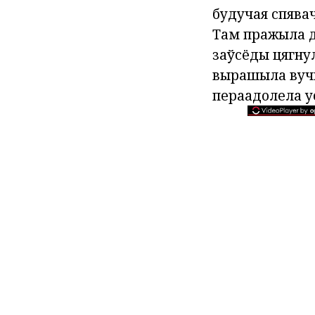
будучая спява
Там пражыла д
заўсёды цягну
вырашыла вучы
пераадолела у