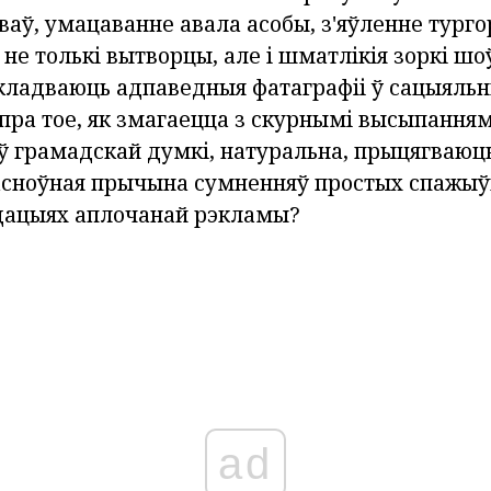
аў, умацаванне авала асобы, з'яўленне турго
е толькі вытворцы, але і шматлікія зоркі шоў-
кладваюць адпаведныя фатаграфіі ў сацыяльны
пра тое, як змагаецца з скурнымі высыпанням
аў грамадскай думкі, натуральна, прыцягваюц
 асноўная прычына сумненняў простых спажыўц
дацыях аплочанай рэкламы?
ad