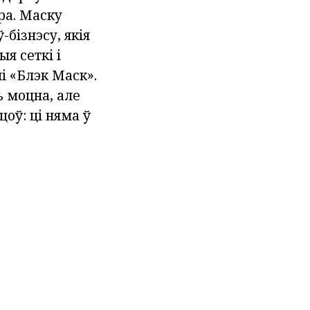
ра. Маску
бізнэсу, якія
я сеткі і
і «Блэк Маск».
ь моцна, але
оў: ці няма ў