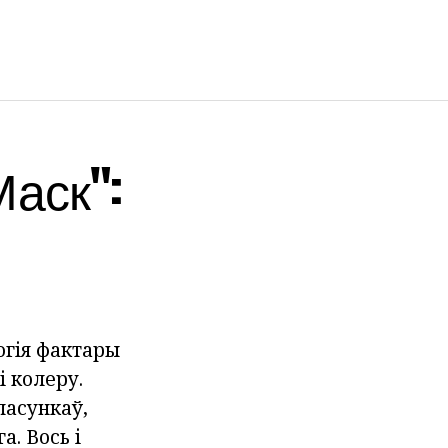
аск":
огія фактары
 колеру.
ласункаў,
а. Вось і