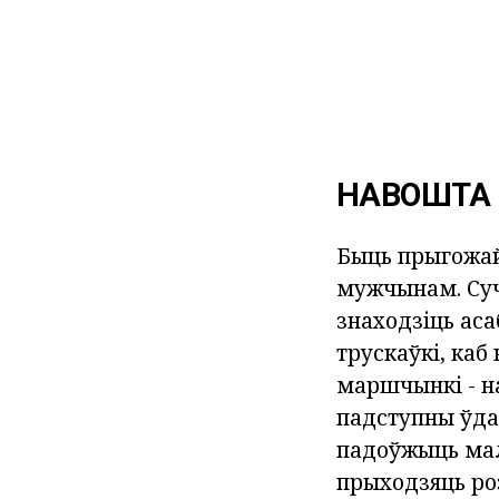
НАВОШТА 
Быць прыгожай
мужчынам. Суч
знаходзіць аса
трускаўкі, каб
маршчынкі - н
падступны ўдар
падоўжыць мал
прыходзяць ро