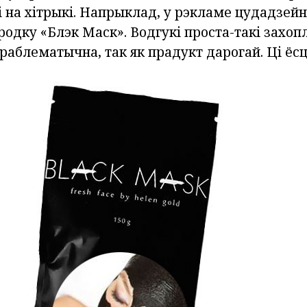
і на хітрыкі. Напрыклад, у рэкламе цудадзей
одку «Блэк Маск». Водгукі проста-такі захопл
раблематычна, так як прадукт дарогай. Ці ёс