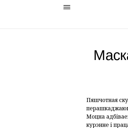
Маск
Пяшчотная ску
перашкаджаюць
Моцна адбівае
курэнне і прац