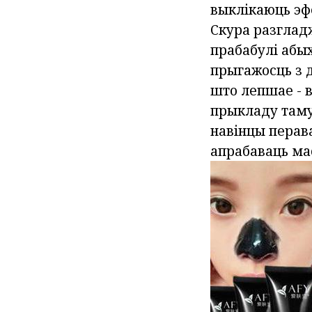
выклікаюць эфе
Скура разглад
прабабулі абых
прыгажосць з д
што лепшае - в
прыкладу таму 
навінцы перав
апрабаваць мас