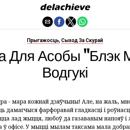
Прыгажосць
Сыход За Скурай
,
а Для Асобы "Блэк М
Водгукі
ра - мара кожнай дзяўчыны! Але, на жаль, мн
 дамагчыся фарфоравай гладкасці і роўнасці
цца лад жыцця, любоў да газаваным напояў і 
а ў офісе. У мыцці мылам таксама мала добраг