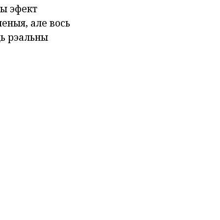
ны эфект
еныя, але вось
ць рэальны