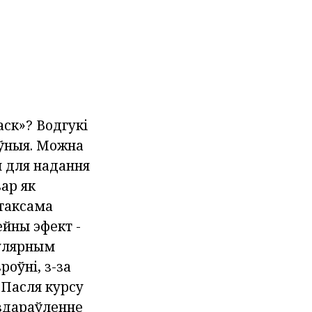
ск»? Водгукі
ўныя. Можна
ы для надання
ар як
 таксама
ейны эфект -
гулярным
оўні, з-за
 Пасля курсу
аздараўленне