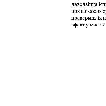
даводзіцца ісц
прыпісваюць ср
праверыць іх п
эфект у маскі?