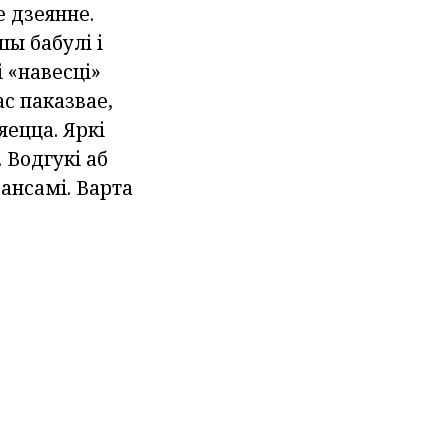
е дзеянне.
ы бабулі і
 «навесці»
ас паказвае,
яецца. Яркі
 Водгукі аб
ансамі. Варта