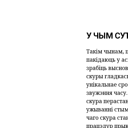
У ЧЫМ СУ
Такім чынам, 
пакідаюць у а
зрабіць высно
скуры гладкасц
унікальнае сро
звужэння часу
скура пераста
ужыванні стым
чаго скура ста
працэдур прык