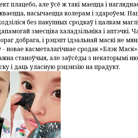
кт плацебо, але ўсё ж такі маецца і наглядна
жваецца, насычаецца колерам і здароўем. Наш
одзіліся без пакупных сродкаў і цалкам маглі
апамогай змесціва халадзільніка і аптэчкі. Ч
ораг добрага, і рэцэпт ідэальнай маскі не мян
- новае касметалагічнае сродак «Блэк Маск».
ажна станоўчыя, але заўсёды з некаторымі ню
ку і даць уласную рэцэнзію на прадукт.