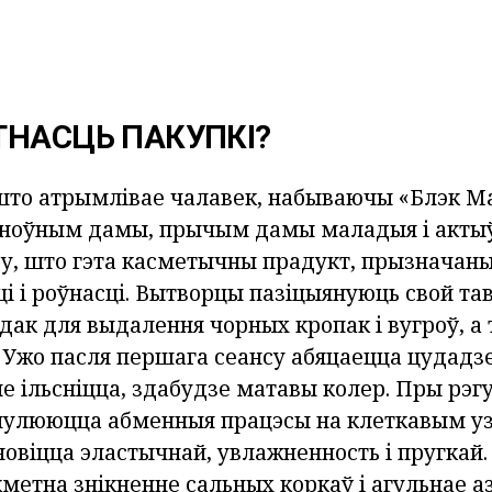
ТНАСЦЬ ПАКУПКІ?
што атрымлівае чалавек, набываючы «Блэк Ма
сноўным дамы, прычым дамы маладыя і акты
ву, што гэта касметычны прадукт, прызначан
і і роўнасці. Вытворцы пазіцыянуюць свой тав
дак для выдалення чорных кропак і вугроў, а
. Ужо пасля першага сеансу абяцаецца цудадз
не ільсніцца, здабудзе матавы колер. Пры рэ
улююцца абменныя працэсы на клеткавым узр
новіцца эластычнай, увлажненность і пругкай.
метна знікненне сальных коркаў і агульнае 