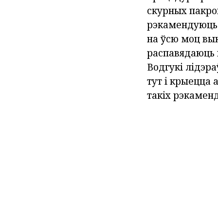
скурных пакров
рэкамендуюць н
на ўсю моц вы
распавядаюць 
Водгукі лідэр
тут і крыецца
такіх рэкамен