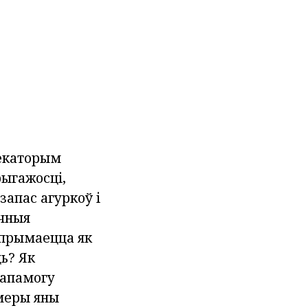
некаторым
рыгажосці,
запас агуркоў і
ічныя
спрымаецца як
ь? Як
дапамогу
меры яны