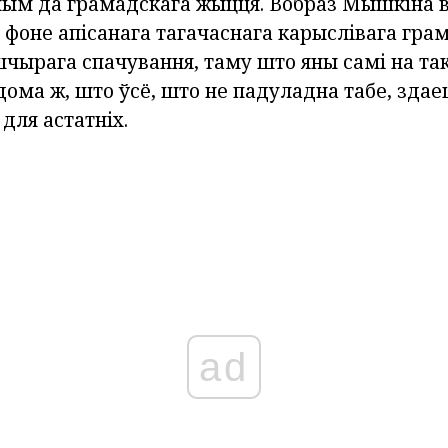
ым да грамадскага жыцця. Вобраз Мышкіна 
 фоне апісанага тагачаснага карыслівага гра
шчырага спачування, таму што яны самі на та
дома ж, што ўсё, што не падуладна табе, здае
для астатніх.
ad