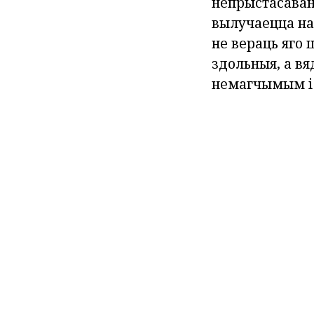
непрыстасаван
вылучаецца на
не вераць яго 
здольныя, а вя
немагчымым і 