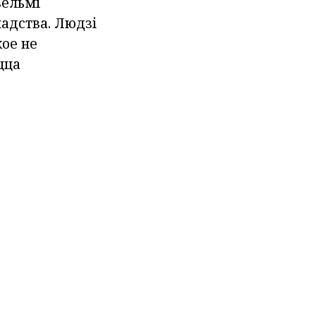
вельмі
мадства. Людзі
кое не
цца