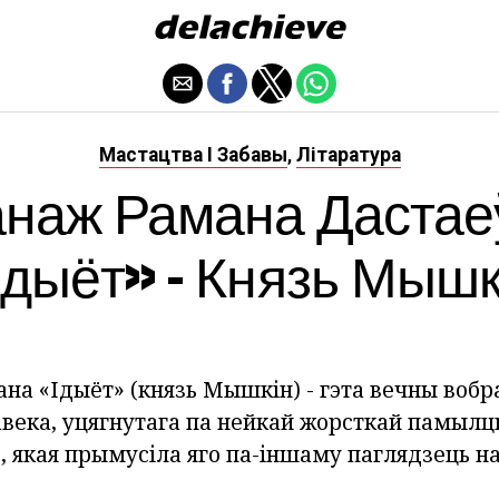
Мастацтва І Забавы
Літаратура
,
наж Рамана Дастае
Ідыёт» - Князь Мышк
а «Ідыёт» (князь Мышкін) - гэта вечны вобра
авека, уцягнутага па нейкай жорсткай памылц
, якая прымусіла яго па-іншаму паглядзець н