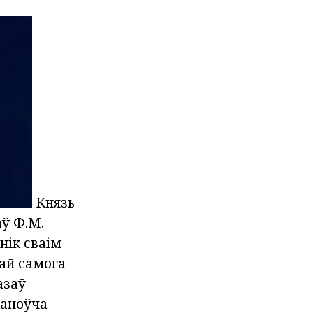
Князь
ў Ф.М.
нік сваім
бай самога
азаў
таноўча