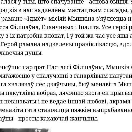
лася ў тым, што спачуванне - аснова быцця.
рэдкія з нас надзелены мастацтвам спагады, 
У рамане «Ідыёт» місіяй Мышкіна з'яўляецца н
я Філіпаўна, Епанчиных і Іпаліта. Усе героі 
му з іх патрэбна клопат, і ў той жа час усе яны
. Герой рамана надзелены праніклівасцю, здо
лавечыя душы.
чыўшы партрэт Настассі Філіпаўны, Мышкін
рыгажосцю ў спалучэнні з ганарлівым пакута
ога хваляваў лёс дзяўчыны, быў менавіта Мыш
ты пакутлівы вобраз, лячэнню якога ён прысвя
 невінаваты і не ведае іншай любові, акрам
менавіта гэта становіцца цяжкім выпрабаван
паўны - просты кахаючай жанчыны.