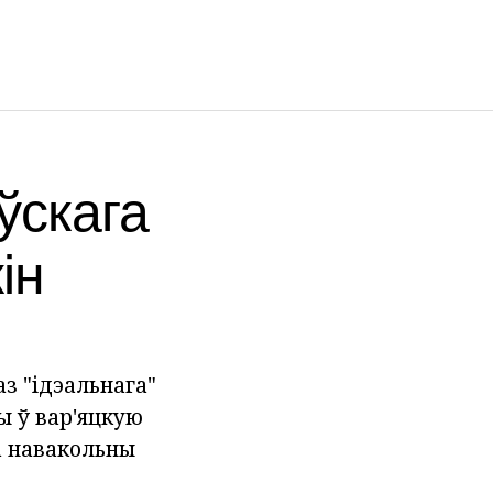
ўскага
ін
з "ідэальнага"
ы ў вар'яцкую
а навакольны