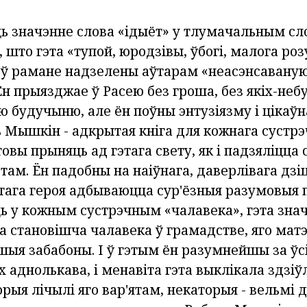
ь значэнне слова «ідыёт» у тлумачальным сло
 што гэта «тупой, юродзівы, ўбогі, малога ро
ў рамане надзелены аўтарам «неасэнсаваную
н прыязджае ў Расею без гроша, без якіх-неб
ю будучыню, але ён поўны энтузіязму і цікаўн
 Мышкін - адкрытая кніга для кожнага сустрэч
овы прыняць ад гэтага свету, як і падзяліцца 
ам. Ён падобны на наіўнага, даверлівага дзіця
этага героя адбываюцца сур'ёзныя разумовыя 
 у кожным сустрэчным «чалавека», гэта знач
а становішча чалавека ў грамадстве, яго ма
шыя забабоны. І ў гэтым ён разумнейшы за ўсі
іх аднолькава, і менавіта гэта выклікала здзі
рыя лічылі яго вар'ятам, некаторыя - вельмі 