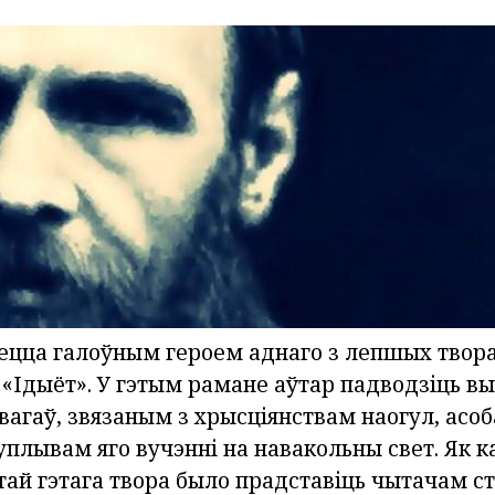
ецца галоўным героем аднаго з лепшых твора
 «Ідыёт». У гэтым рамане аўтар падводзіць вы
агаў, звязаным з хрысціянствам наогул, асо
 уплывам яго вучэнні на навакольны свет. Як к
тай гэтага твора было прадставіць чытачам с