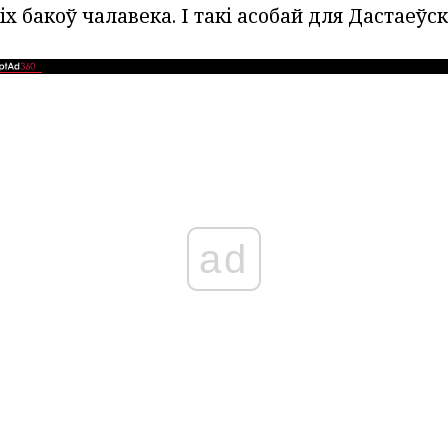
іх бакоў чалавека. І такі асобай для Дастаеўск
ad