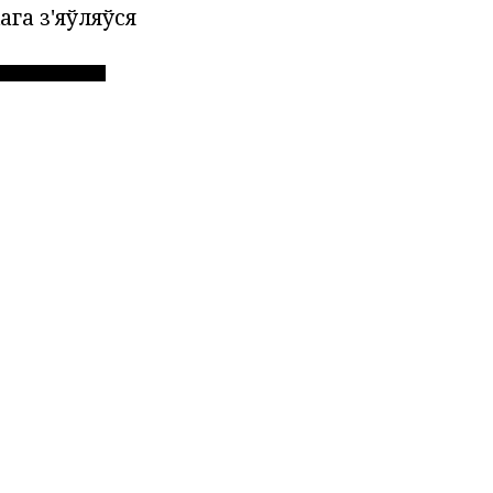
ага з'яўляўся