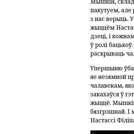
Мышкін, склада
пакутуем, але 
з нас верыць. 
жыццём Настасс
дзеці, і кожна
ў ролі бацькоў
раскрываць ча
Упершыню ўба
яе незямной п
чалавекам, як
закахаўся ў гэ
жыццё. Мышкін
бязгрэшнай. І 
Настассі Філі