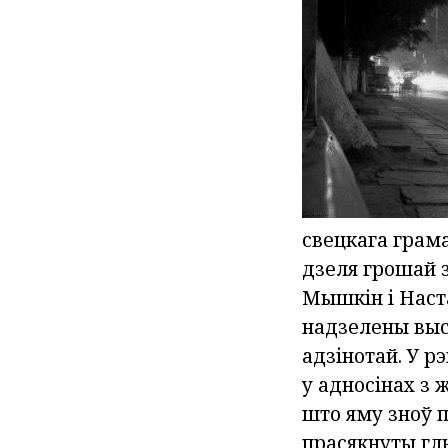
свецкага грам
дзеля грошай 
Мышкін і Наста
надзелены выс
адзінотай. У р
у адносінах з 
што яму зноў 
прасякнуты гл