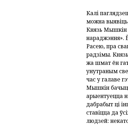
Калі паглядзец
можна выявіць,
Князь Мышкін 
нараджэння». Ё
Расею, пра сва
радзімы. Князь
жа шмат ён гат
унутраным свет
час у галаве г
Мышкін бачыць
арыентуецца н
дабрабыт ці ін
ставіцца да ўс
людзей: некато