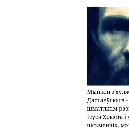
Мышкін з'яўля
Дастаеўскага -
шматлікім разв
Ісуса Хрыста і
пісьменнік, мэ