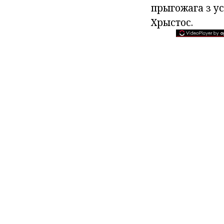
прыгожага з ус
Хрыстос.