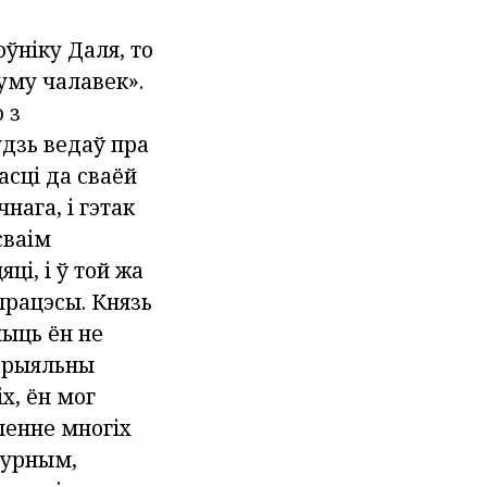
ўніку Даля, то
зуму чалавек».
 з
удзь ведаў пра
асці да сваёй
нага, і гэтак
сваім
ці, і ў той жа
працэсы. Князь
ыць ён не
тэрыяльны
х, ён мог
ўленне многіх
дурным,