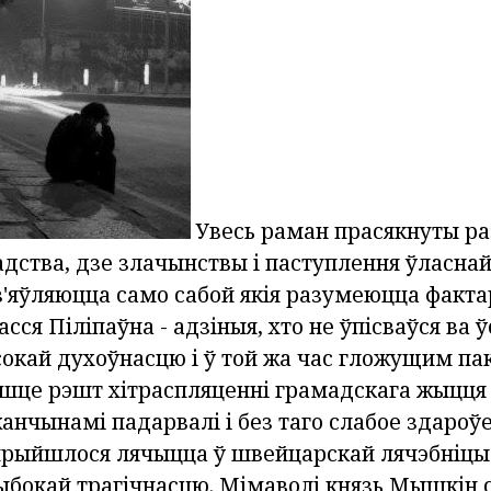
Увесь раман прасякнуты р
адства, дзе злачынствы і паступлення ўласн
з'яўляюцца само сабой якія разумеюцца факта
сся Піліпаўна - адзіныя, хто не ўпісваўся ва ў
окай духоўнасцю і ў той жа час гложущим па
эшце рэшт хітраспляценні грамадскага жыцця 
жанчынамі падарвалі і без таго слабое здароў
прыйшлося лячыцца ў швейцарскай лячэбніцы
ыбокай трагічнасцю. Мімаволі князь Мышкін 