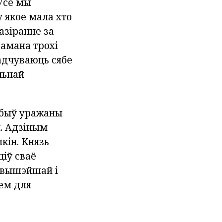
 Усе мы
у якое мала хто
азіранне за
рамана трохі
 адчуваюць сябе
льнай
 быў уражаны
й. Адзіным
кін. Князь
ціў сваё
я вышэйшай і
нем для