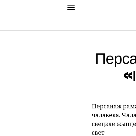
Перса
«
Персанаж раман
чалавека. Чал
свецкае жыццё
свет.