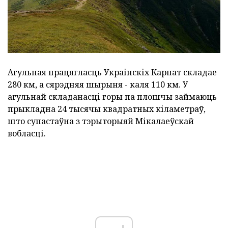
Агульная працягласць Украінскіх Карпат складае
280 км, а сярэдняя шырыня - каля 110 км. У
агульнай складанасці горы па плошчы займаюць
прыкладна 24 тысячы квадратных кіламетраў,
што супастаўна з тэрыторыяй Мікалаеўскай
вобласці.