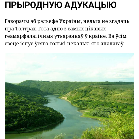
ПРЫРОДНУЮ АДУКАЦЫЮ
Гаворачы аб рэльефе Украіны, нельга не згадаць
пра Толтрах. Гэта адно з самых цікавых
геамарфалагічныя утварэнняў ў краіне. Ва ўсім
свеце існуе ўсяго толькі некалькі яго аналагаў.