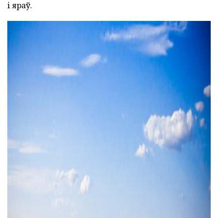
і яраў.