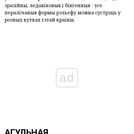
эразійны, ледавіковыя і біягенныя - усе
пералічаныя формы рэльефу можна сустрэць у
розных кутках гэтай краіны.
ad
АГУЛЬНАЯ