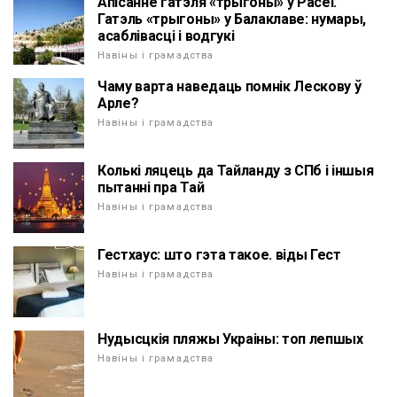
Апісанне гатэля «трыгоны» у Расеі.
Гатэль «трыгоны» у Балаклаве: нумары,
асаблівасці і водгукі
Навіны і грамадства
Чаму варта наведаць помнік Лескову ў
Арле?
Навіны і грамадства
Колькі ляцець да Тайланду з СПб і іншыя
пытанні пра Тай
Навіны і грамадства
Гестхаус: што гэта такое. віды Гест
Навіны і грамадства
Нудысцкія пляжы Украіны: топ лепшых
Навіны і грамадства