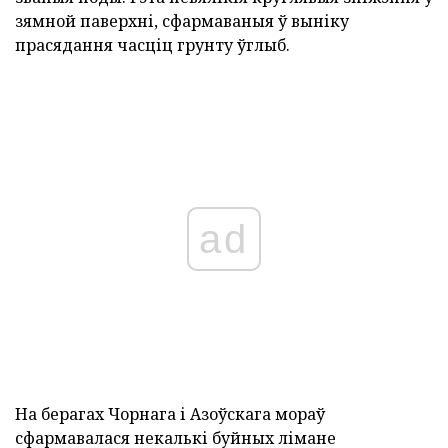
зямной паверхні, сфармаваныя ў выніку
прасядання часціц грунту ўглыб.
ad
На берагах Чорнага і Азоўскага мораў
сфармавалася некалькі буйных лімане