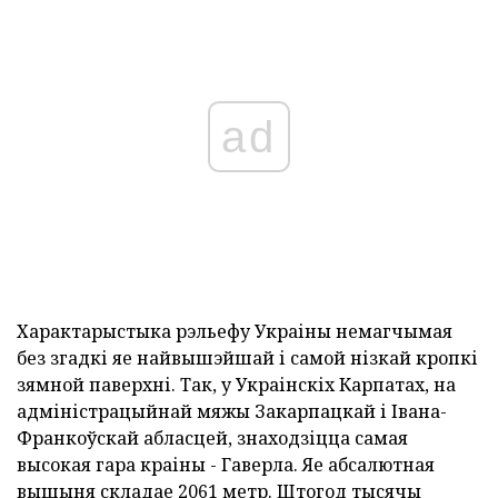
ad
Характарыстыка рэльефу Украіны немагчымая
без згадкі яе найвышэйшай і самой нізкай кропкі
зямной паверхні. Так, у Украінскіх Карпатах, на
адміністрацыйнай мяжы Закарпацкай і Івана-
Франкоўскай абласцей, знаходзіцца самая
высокая гара краіны - Гаверла. Яе абсалютная
вышыня складае 2061 метр. Штогод тысячы