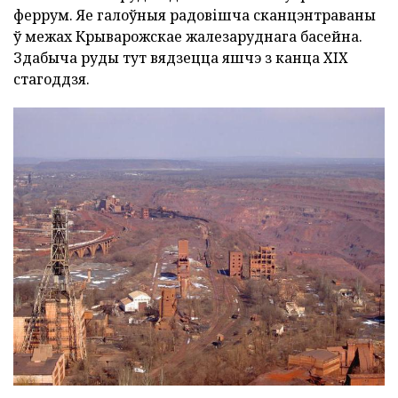
феррум. Яе галоўныя радовішча сканцэнтраваны
ў межах Крыварожскае жалезаруднага басейна.
Здабыча руды тут вядзецца яшчэ з канца XIX
стагоддзя.