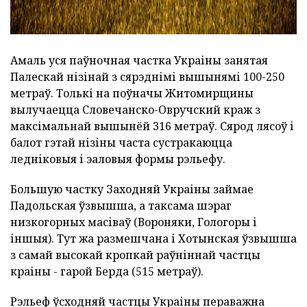
Амаль уся паўночная частка Украіны занятая
Палескай нізінай з сярэднімі вышынямі 100-250
метраў. Толькі на поўначы Житомирщины
вылучаецца Словечанско-Овручский краж з
максімальнай вышынёй 316 метраў. Сярод лясоў і
балот гэтай нізіны часта сустракаюцца
ледніковыя і эаловыя формы рэльефу.
Большую частку Заходняй Украіны займае
Падольская ўзвышша, а таксама шэраг
низкогорных масіваў (Вороняки, Гологоры і
іншыя). Тут жа размешчана і Хотынская ўзвышша
з самай высокай кропкай раўніннай частцы
краіны - гарой Берда (515 метраў).
Рэльеф ўсходняй частцы Украіны пераважна