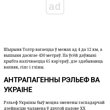
ad
Шырыня Толтр вагаецца ў межах ад 4 да 12 км, а
вышыня дасягае 430 метраў. Па ўсёй даўжыні
хрыбта налічваецца 65 кар'ераў, дзе здабываюць
вапняк, гіпс і гліны.
АНТРАПАГЕННЫ РЭЛЬЕФ ВА
УКРАІНЕ
Рэльеф Украіны быў моцна зменены гаспадарчай
дзейнасцю чалавека ў другой палове ХХ