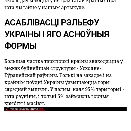
якіх відаў маюцца ў нетрах гэтай краіны? Пра
гэта чытайце ў нашым артыкуле.
АСАБЛІВАСЦІ РЭЛЬЕФУ
УКРАІНЫ І ЯГО АСНОЎНЫЯ
ФОРМЫ
Большая частка тэрыторыі краіны знаходзіцца ў
межах буйнейшай структуры - Усходне-
Еўрапейскай раўніны. Толькі на захадзе і на
крайнім поўдні Украіны ўзвышаюцца горы
сярэдняй вышыні. У цэлым, каля 95% тэрыторыі -
гэта раўніны, і толькі 5% займаюць горныя
хрыбты і масівы.