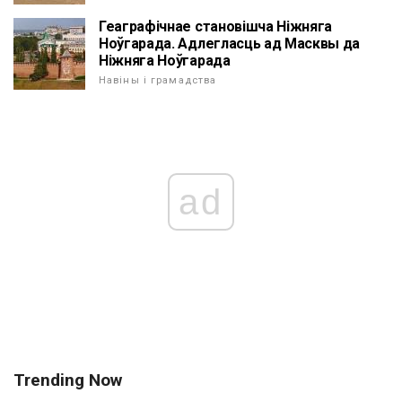
Геаграфічнае становішча Ніжняга
Ноўгарада. Адлегласць ад Масквы да
Ніжняга Ноўгарада
Навіны і грамадства
ad
Trending Now