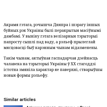
Акрамя гэтага, рэчышча Дняпра і шэрагу іншых
буйных рэк Украіны былі перакрытыя масіўнымі
дамбамі. У выніку гэтага велізарныя тэрыторыі
папросту сышлі пад ваду, а рэльеф прылеглай
мясцовасці быў карэнным чынам відазменены.
Такім чынам, актыўная гаспадарчая дзейнасць
чалавека на тэрыторыі Украіны ў ХХ стагоддзі
істотна змяніла характар яе паверхні, стварыўшы
новыя формы рэльефу.
Similar articles