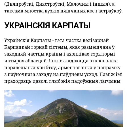
(Дняпроўскі, Днястроўскі, Малочны і іншыя), а
таксама мноства вузкіх пяшчаных кос і астраўкоў.
УКРАІНСКІЯ КАРПАТЫ
Украінскія Карпаты - гэта частка велізарнай
Карпацкай горнай сістэмы, якая размешчана ў
заходняй частцы краіны і ахоплівае тэрыторыі
чатырох абласцей. Яны складаюцца з некалькіх
паралельных хрыбтоў, арыентаваных у напрамку
з паўночнага захаду на паўднёвы ўсход. Паміж імі
праходзяць даволі глыбокія падоўжныя лагчыны.