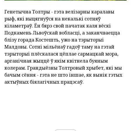
Генетычна Толтры - гэта велізарны каралавы
рыф, які выцягнуўся на некалькі сотняў
кіламетраў. Ён бярэ свой пачатак каля вёскі
Подкамень Львоўскай вобласці, а заканчваецца
блізу горада Костешть, ужо на тэрыторыі
Малдовы. Сотні мільёнаў гадоў таму на гэтай
тэрыторыі плёскалася цёплае сармацкай мора,
арганічная жыццё ў якім квітнела буяным
колерам. Грандыёзны Толтровый хрыбет, які мы
бачым сёння - гэта не што іншае, як вынік гэтых
актыўных біялагічных працэсаў.