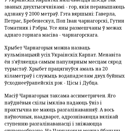
званых двухтысячнікамі - гор, якія перавышаюць
адзнаку ў 2000 метраў. Гэта вяршыні: Гаверла,
Петрас, Бребенескул, Поп Іван чарнагорскі, Гутин
Томатник і Рэбры. Усе яны размешчаны ў межах
аднаго горнага масіва - чарнагорскага.
Хрыбет Чарнагорыя можна назваць
кульмінацыяй усіх Украінскіх Карпат. Менавіта
ён з'яўляецца самым папулярным месцам сярод
турыстаў. Хрыбет працягнуўся амаль на 20
кіламетраў і служыць водападзелам двух буйных
ўсходнееўрапейскіх рэк - Цісы і Дубца.
Масіў Чарнагорыя таксама ассиметричен. Яго
паўднёвыя схілы імкліва падаюць ўніз і
практычна не маюць разгалінаванняў. А вось
паўночныя, наадварот, адрозніваюцца вялікай
ступенню разгалінаванасці і зніжаюцца
ступенеобразно. На Чарнагорыя можна ўбачыць