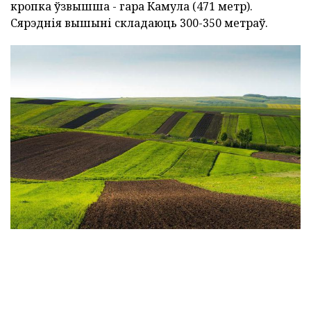
кропка ўзвышша - гара Камула (471 метр).
Сярэднія вышыні складаюць 300-350 метраў.