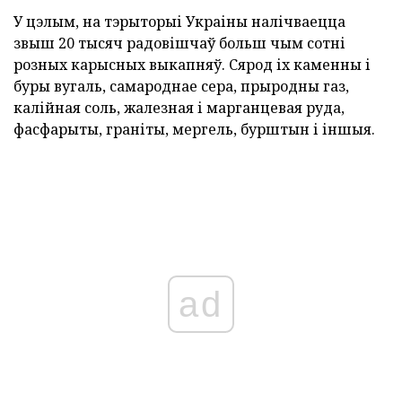
У цэлым, на тэрыторыі Украіны налічваецца
звыш 20 тысяч радовішчаў больш чым сотні
розных карысных выкапняў. Сярод іх каменны і
буры вугаль, самароднае сера, прыродны газ,
калійная соль, жалезная і марганцевая руда,
фасфарыты, граніты, мергель, бурштын і іншыя.
ad