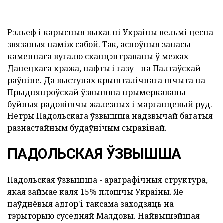
Рэльеф і карысныя выкапні Украіны вельмі цесна
звязаныя паміж сабой. Так, асноўныя запасы
каменнага вугалю сканцэнтраваны ў межах
Данецкага кража, нафты і газу - на Палтаўскай
раўніне. Да выступах крышталічнага шчыта на
Прыдняпроўскай ўзвышша прымеркаваны
буйныя радовішчы жалезных і марганцевый руд.
Нетры Падольскага ўзвышша надзвычай багатыя
разнастайным будаўнічым сыравінай.
ПАДОЛЬСКАЯ ЎЗВЫШША
Падольская ўзвышша - араграфічныя структура,
якая займае каля 15% плошчы Украіны. Яе
паўднёвыя адгор'і таксама заходзяць на
тэрыторыю суседняй Малдовы. Найвышэйшая