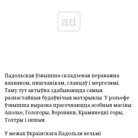
ad
Падольская ўзвышша складзеная пераважна
вапняком, пяшчанікам, сланцаў і мергелямі.
Таму тут актыўна здабываюцца самыя
разнастайныя будаўнічыя матэрыялы. У рэльефе
ўзвышша выразна прасочваюцца асобныя масівы:
Аполье, Гологоры, Вороняки, Крамянецкі горы,
Толтры і іншыя.
У межах ўкраінскага Падольля вельмі