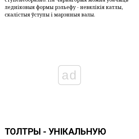
ледніковыя формы рэльефу - невялікія катлы,
скалістыя ўступы і марэнныя валы.
ad
ТОЛТРЫ - УНІКАЛЬНУЮ