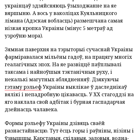
украінцаў здзяйсняюць ўзыходжанне на яе
вяршыню. А вось у ваколіцах Куяльницкого
лімана (Адэская вобласць) размешчана самая
нізкая кропка Украіны (мінус 5 метраў ад
узроўню мора).
Зямная паверхня на тэрыторыі сучаснай Украіны
фарміравалася мільёны гадоў, на працягу многіх
геалагічных эпох. На яе развіццё паўплывалі
таксама і найноўшыя тэктанічныя руху, і
некалькі магутных аблядненняў. Дзякуючы
гэтаму рэльеф
Украіны выклікае ў даследнікаў
вялікі і непадробную цікавасць. У ХХ стагоддзі на
яго наклала свой адбітак і бурная гаспадарчая
дзейнасць чалавека.
Формы рэльефу Украіны дзівяць сваёй
разнастайнасцю. Тут ёсць горы і раўніны, нізіны і
ўзвышшы. Карставыя, схілавыя, эаловыя, водна-