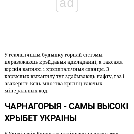
ad
У геалагічным будынку горнай сістэмы
пераважаюць крэйдавыя адкладанні, а таксама
юрскія вапнякі і крышталічныя сланцы. З
карысных выкапняў тут здабываюць нафту, газ і
азакерыт. Ёсць мноства крыніц гаючых
мінеральных вод.
ЧАРНАГОРЫЯ - САМЫ ВЫСОКІ
ХРЫБЕТ УКРАІНЫ
У Украінскіх Карпатах налічваецца шэсць так