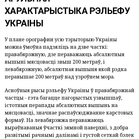
ХАРАКТАРЫСТЫКА РЭЛЬЕФУ
УКРАІНЫ
У плане орографии усю тэрыторыю Украіны
можна ўмоўна падзяліць на дзве часткі:
правабярэжную, дзе пераважаюць абсалютныя
вышыні мясцовасці звыш 200 метраў, і
левабярэжную, абсалютная вышыня якой рэдка
перавышае 200 метраў над узроўнем мора.
Асноўныя рысы рэльефу Украіны ў правабярэжнай
частцы - гэта багацце пагорыстых узвышшаў,
істотныя перапады абсалютных вышынь на
мясцовасці, значнае распаўсюджванне карстовых
формаў. На левабярэжжа пераважаюць
выраўнаваныя ўчасткі зямной паверхні, з добра
развітымі рачнымі далінамі і густой сеткай бэлек