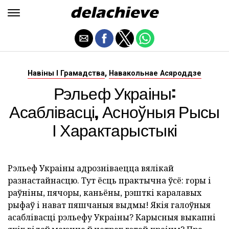
,
Навіны І Грамадства
Навакольнае Асяроддзе
Рэльеф Украіны:
Асаблівасці, Асноўныя Рысы
І Характарыстыкі
Рэльеф Украіны адрозніваецца вялікай
разнастайнасцю. Тут ёсць практычна ўсё: горы і
раўніны, пячоры, каньёны, рэшткі каралавых
рыфаў і нават пяшчаныя выдмы! Якія галоўныя
асаблівасці рэльефу Украіны? Карысныя выкапні