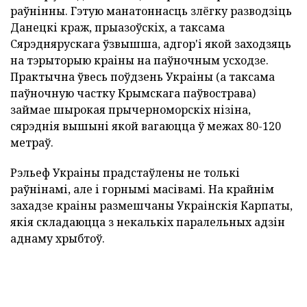
раўнінны. Гэтую манатоннасць злёгку разводзіць
Данецкі краж, прыазоўскіх, а таксама
Сярэднярускага ўзвышша, адгор'і якой заходзяць
на тэрыторыю краіны на паўночным усходзе.
Практычна ўвесь поўдзень Украіны (а таксама
паўночную частку Крымскага паўвострава)
займае шырокая прычерноморскіх нізіна,
сярэднія вышыні якой вагаюцца ў межах 80-120
метраў.
Рэльеф Украіны прадстаўлены не толькі
раўнінамі, але і горнымі масівамі. На крайнім
захадзе краіны размешчаны Украінскія Карпаты,
якія складаюцца з некалькіх паралельных адзін
аднаму хрыбтоў.