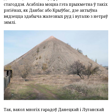
стагоддзя. Асабліва моцна гэта прыкметна ў такіх
рэгіёнах, як Данбас або Крыўбас, дзе актыўна
вядзецца здабыча жалезных руд і вугалю з нетраў
зямлі.
Так, вакол многіх гарадоў Данецкай і Луганскай