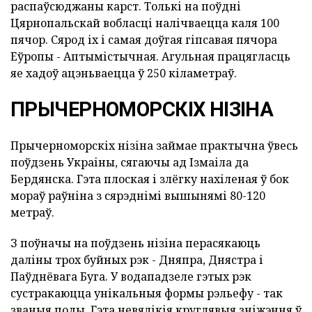
распаўсюджаны карст. Толькі на поўдні
Цярнопальскай вобласці налічваецца каля 100
пячор. Сярод іх і самая доўгая гіпсавая пячора
Еўропы - Аптымістычная. Агульная працягласць
яе хадоў ацэньваецца ў 250 кіламетраў.
ПРЫЧЕРНОМОРСКІХ НІЗІНА
Прычерноморскіх нізіна займае практычна ўвесь
поўдзень Украіны, сягаючы ад Ізмаіла да
Бердянска. Гэта плоская і злёгку нахіленая ў бок
мораў раўніна з сярэднімі вышынямі 80-120
метраў.
З поўначы на поўдзень нізіна перасякаюць
даліны трох буйных рэк - Дняпра, Днястра і
Паўднёвага Буга. У водападзеле гэтых рэк
сустракаюцца унікальныя формы рэльефу - так
званыя поды. Гэта невялікія круглявыя зніжэння ў