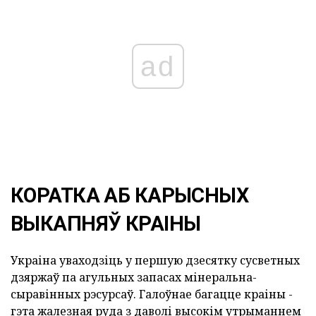
ad
КОРАТКА АБ КАРЫСНЫХ
ВЫКАПНЯЎ КРАІНЫ
Украіна уваходзіць у першую дзесятку сусветных
дзяржаў па агульных запасах мінеральна-
сыравінных рэсурсаў. Галоўнае багацце краіны -
гэта жалезная руда з даволі высокім утрыманнем