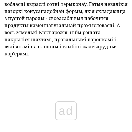
вобласці выраслі сотні тэрыконаў. Гэтыя невялікія
пагоркі конусападобнай формы, якія складаюцца
з пустой пароды - своеасаблівыя пабочныя
прадукты каменнавугальнай прамысловасці. А
вось зямелькі Крыварож'я, нібы рэшата,
пакрыліся шахтамі, правальнымі варонкамі і
вялізнымі па плошчы і глыбіні жалезарудныя
кар'ерамі.
ad