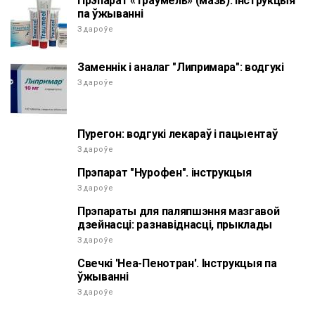
Прэпарат «Траумель» (мазь). Інструкцыя
па ўжыванні
Здароўе
Заменнік і аналаг "Липримара": водгукі
Здароўе
Пурегон: водгукі лекараў і пацыентаў
Здароўе
Прэпарат "Нурофен". інструкцыя
Здароўе
Прэпараты для паляпшэння мазгавой
дзейнасці: разнавіднасці, прыклады
Здароўе
Свечкі 'Неа-Пенотран'. Інструкцыя па
ўжыванні
Здароўе