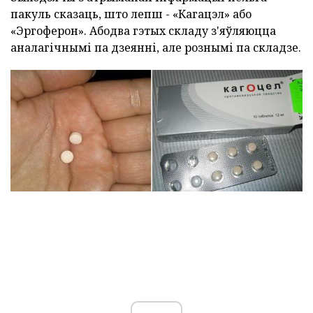
пакуль сказаць, што лепш - «Кагацэл» або
«Эргоферон». Абодва гэтых складу з'яўляюцца
аналагічнымі па дзеянні, але рознымі па складзе.