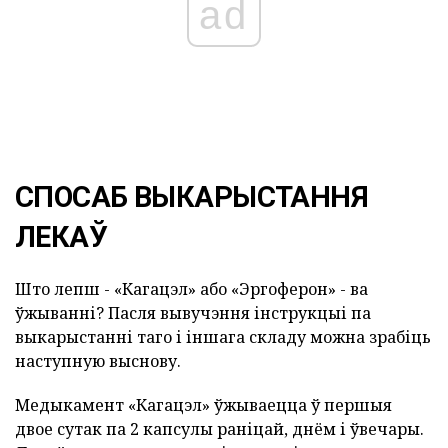
ad
СПОСАБ ВЫКАРЫСТАННЯ
ЛЕКАЎ
Што лепш - «Кагацэл» або «Эргоферон» - ва
ўжыванні? Пасля вывучэння інструкцыі па
выкарыстанні таго і іншага складу можна зрабіць
наступную выснову.
Медыкамент «Кагацэл» ўжываецца ў першыя
двое сутак па 2 капсулы раніцай, днём і ўвечары.