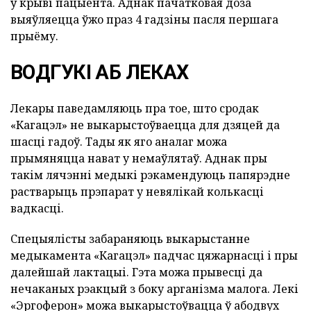
ў крыві пацыента. Аднак пачатковая доза
выяўляецца ўжо праз 4 гадзіны пасля першага
прыёму.
ВОДГУКІ АБ ЛЕКАХ
Лекары паведамляюць пра тое, што сродак
«Кагацэл» не выкарыстоўваецца для дзяцей да
шасці гадоў. Тады як яго аналаг можа
прымяняцца нават у немаўлятаў. Аднак пры
такім лячэнні медыкі рэкамендуюць папярэдне
растварыць прэпарат у невялікай колькасці
вадкасці.
Спецыялісты забараняюць выкарыстанне
медыкамента «Кагацэл» падчас цяжарнасці і пры
далейшай лактацыі. Гэта можа прывесці да
нечаканых рэакцый з боку арганізма малога. Лекі
«Эргоферон» можа выкарыстоўвацца ў абодвух