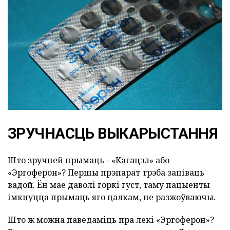
ЗРУЧНАСЦЬ ВЫКАРЫСТАННЯ
Што зручней прымаць - «Кагацэл» або
«Эргоферон»? Першы прэпарат трэба запіваць
вадой. Ён мае даволі горкі густ, таму пацыенты
імкнуцца прымаць яго цалкам, не разжоўваючы.
Што ж можна паведаміць пра лекі «Эргоферон»?