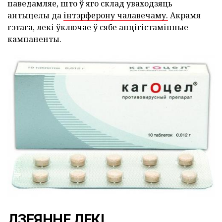
паведамляе, што ў яго склад уваходзяць
антыцелы да
інтэрферону чалавечаму.
Акрамя
гэтага, лекі ўключае ў сябе анцігістамінные
кампаненты.
ДЗЕЯННЕ ЛЕКІ