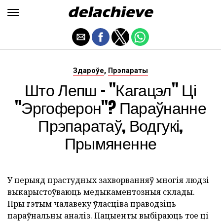
,
Здароўе
Прэпараты
Што Лепш - "Кагацэл" Ці
"Эргоферон"? Параўнанне
Прэпаратаў, Водгукі,
Прымяненне
У перыяд прастудных захворванняў многія людзі
выкарыстоўваюць медыкаментозныя склады.
Пры гэтым чалавеку ўласціва праводзіць
параўнальны аналіз. Пацыенты выбіраюць тое ці