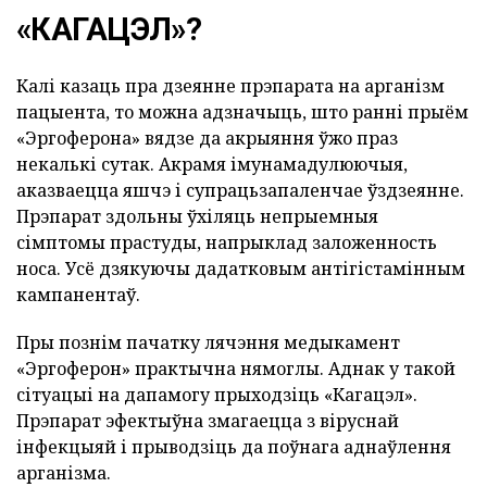
«КАГАЦЭЛ»?
Калі казаць пра дзеянне прэпарата на арганізм
пацыента, то можна адзначыць, што ранні прыём
«Эргоферона» вядзе да акрыяння ўжо праз
некалькі сутак. Акрамя імунамадулюючыя,
аказваецца яшчэ і супрацьзапаленчае ўздзеянне.
Прэпарат здольны ўхіляць непрыемныя
сімптомы прастуды, напрыклад заложенность
носа. Усё дзякуючы дадатковым антігістамінным
кампанентаў.
Пры познім пачатку лячэння медыкамент
«Эргоферон» практычна нямоглы. Аднак у такой
сітуацыі на дапамогу прыходзіць «Кагацэл».
Прэпарат эфектыўна змагаецца з віруснай
інфекцыяй і прыводзіць да поўнага аднаўлення
арганізма.