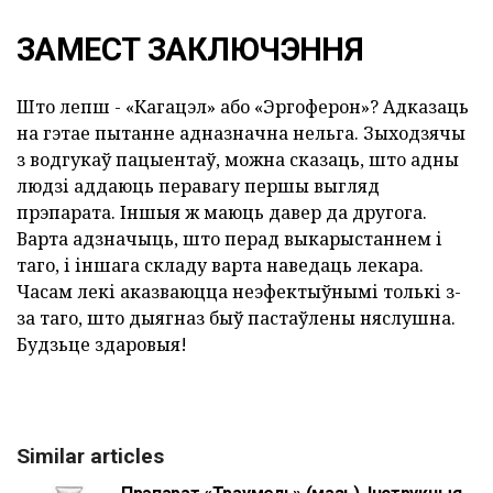
ЗАМЕСТ ЗАКЛЮЧЭННЯ
Што лепш - «Кагацэл» або «Эргоферон»? Адказаць
на гэтае пытанне адназначна нельга. Зыходзячы
з водгукаў пацыентаў, можна сказаць, што адны
людзі аддаюць перавагу першы выгляд
прэпарата. Іншыя ж маюць давер да другога.
Варта адзначыць, што перад выкарыстаннем і
таго, і іншага складу варта наведаць лекара.
Часам лекі аказваюцца неэфектыўнымі толькі з-
за таго, што дыягназ быў пастаўлены няслушна.
Будзьце здаровыя!
Similar articles