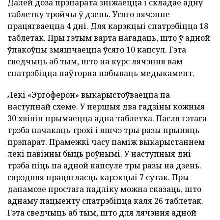
Далей доза прэпарата зніжаецца і складае адну
таблетку тройчы ў дзень. Усяго лячэнне
працягваецца 4 дні. Для карэкцыі спатрэбіцца 18
таблетак. Пры гэтым варта нагадаць, што ў адной
ўпакоўцы змяшчаецца ўсяго 10 капсул. Гэта
сведчыць аб тым, што на курс лячэння вам
спатрэбіцца паўторна набываць медыкамент.
Лекі «Эргоферон» выкарыстоўваецца па
наступнай схеме. У першыя два гадзіны кожныя
30 хвілін прымаецца адна таблетка. Пасля гэтага
трэба пачакаць трохі і яшчэ тры разы прыняць
прэпарат. Прамежкі часу паміж выкарыстаннем
лекі павінны быць роўнымі. У наступныя дні
трэба піць па адной капсуле тры разы на дзень.
сярэдняя працягласць карэкцыі 7 сутак. Пры
дапамозе простага падліку можна сказаць, што
аднаму пацыенту спатрэбіцца каля 26 таблетак.
Гэта сведчыць аб тым, што для лячэння адной