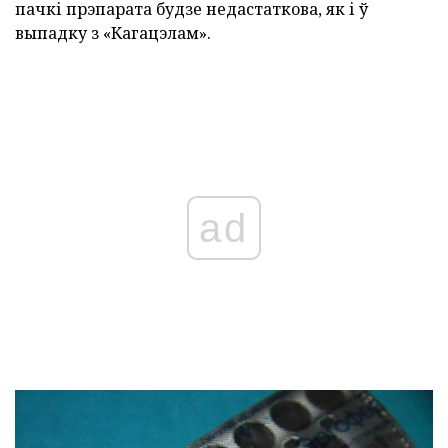
пачкі прэпарата будзе недастаткова, як і ў
выпадку з «Кагацэлам».
ad