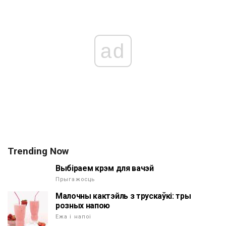
ad
Trending Now
Выбіраем крэм для вачэй
Прыгажосць
Малочны кактэйль з трускаўкі: тры
розных напою
Ежа і напоі