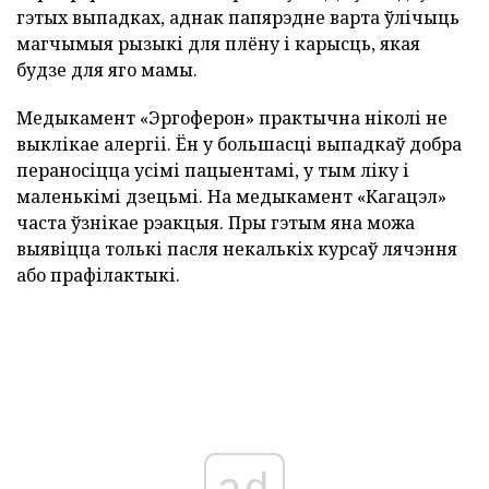
гэтых выпадках, аднак папярэдне варта ўлічыць
магчымыя рызыкі для плёну і карысць, якая
будзе для яго мамы.
Медыкамент «Эргоферон» практычна ніколі не
выклікае алергіі. Ён у большасці выпадкаў добра
пераносіцца усімі пацыентамі, у тым ліку і
маленькімі дзецьмі. На медыкамент «Кагацэл»
часта ўзнікае рэакцыя. Пры гэтым яна можа
выявіцца толькі пасля некалькіх курсаў лячэння
або прафілактыкі.
ad