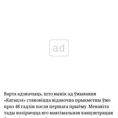
ad
Варта адзначыць, што вынік ад ўжывання
«Кагацэл» становіцца відавочна прыкметны ўжо
праз 48 гадзін пасля першага прыёму. Менавіта
тады назіраецца яго максімальная канцэнтрацыя