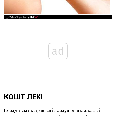
ad
КОШТ ЛЕКІ
Перад тым як правесці параўнальны аналіз і