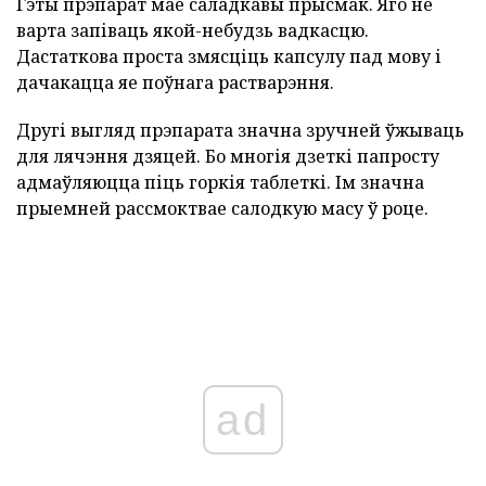
Гэты прэпарат мае саладкавы прысмак. Яго не
варта запіваць якой-небудзь вадкасцю.
Дастаткова проста змясціць капсулу пад мову і
дачакацца яе поўнага растварэння.
Другі выгляд прэпарата значна зручней ўжываць
для лячэння дзяцей. Бо многія дзеткі папросту
адмаўляюцца піць горкія таблеткі. Ім значна
прыемней рассмоктвае салодкую масу ў роце.
ad