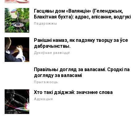
Гасцявы дом «Валянцін» (Геленджык,
Блакітная бухта): адрас, апісанне, водгукі
Падарожжы
Ранішні намаз, як падзяку творцу за ўсе
дабрачынствы.
Духоўнае развіццё
Правільны догляд за валасамі. Сродкі па
догляду за валасамі
Прыгажосць
Хто такі дзіджэй: значэнне слова
Адукацыя