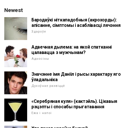
Newest
Бародаўкі ніткападобныя (акрохорды):
апісанне, сімптомы і асаблівасці лячэння
Здароўе
Адвечная дылема: на якой спатканні
цалавацца з мужчынам?
Адносіны
Значэнне імя Данііл і рысы характару яго
ўладальніка
Духоўнае развіццё
«Серебряная куля» (кактэйль). Цікавыя
рэцэпты і спосабы прыгатавання
Ежа і напоі