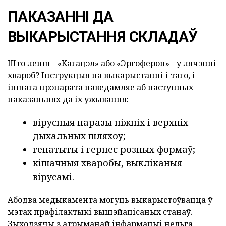
ПАКАЗАННІ ДА
ВЫКАРЫСТАННЯ СКЛАДАЎ
Што лепш - «Кагацэл» або «Эргоферон» - у лячэнні
хвароб? Інструкцыя па выкарыстанні і таго, і
іншага прэпарата паведамляе аб наступных
паказаньнях да іх ужывання:
вірусныя паразы ніжніх і верхніх
дыхальных шляхоў;
гепатыты і герпес розных формаў;
кішачныя хваробы, выкліканыя
вірусамі.
Абодва медыкамента могуць выкарыстоўвацца ў
мэтах прафілактыкі вышэйапісаных станаў.
Зыходзячы з атрыманай інфармацыі нельга