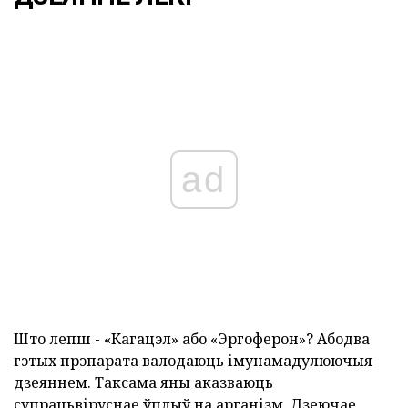
ad
Што лепш - «Кагацэл» або «Эргоферон»? Абодва
гэтых прэпарата валодаюць імунамадулюючыя
дзеяннем. Таксама яны аказваюць
супрацьвіруснае ўплыў на арганізм. Дзеючае