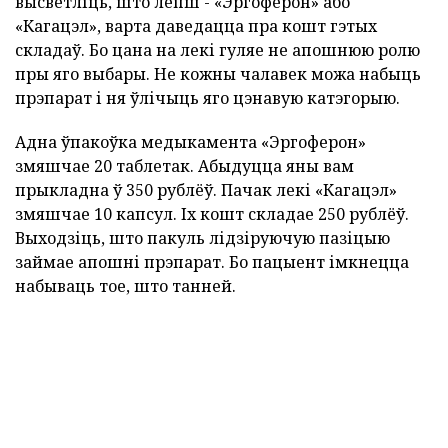
высветліць, што лепш - «Эргоферон» або
«Кагацэл», варта даведацца пра кошт гэтых
складаў. Бо цана на лекі гуляе не апошнюю ролю
пры яго выбары. Не кожны чалавек можа набыць
прэпарат і ня ўлічыць яго цэнавую катэгорыю.
Адна ўпакоўка медыкамента «Эргоферон»
змяшчае 20 таблетак. Абыдуцца яны вам
прыкладна ў 350 рублёў. Пачак лекі «Кагацэл»
змяшчае 10 капсул. Іх кошт складае 250 рублёў.
Выходзіць, што пакуль лідзіруючую пазіцыю
займае апошні прэпарат. Бо пацыент імкнецца
набываць тое, што танней.