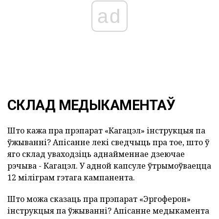
ad
СКЛАД МЕДЫКАМЕНТАЎ
Што кажа пра прэпарат «Кагацэл» інструкцыя па
ўжыванні? Апісанне лекі сведчыць пра тое, што ў
яго склад уваходзіць аднайменнае дзеючае
рэчыва - Кагацэл. У адной капсуле ўтрымоўваецца
12 міліграм гэтага кампанента.
Што можа сказаць пра прэпарат «Эргоферон»
інструкцыя па ўжыванні? Апісанне медыкамента