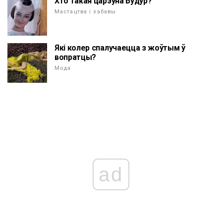
Хто такая царэўна Будур?
Мастацтва і забавы
Які колер спалучаецца з жоўтым ў
вопратцы?
Мода
ad