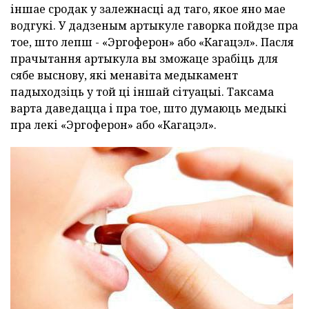
іншае сродак у залежнасці ад таго, якое яно мае
водгукі. У дадзеным артыкуле гаворка пойдзе пра
тое, што лепш - «Эргоферон» або «Кагацэл». Пасля
прачытання артыкула вы зможаце зрабіць для
сябе выснову, які менавіта медыкамент
падыходзіць у той ці іншай сітуацыі. Таксама
варта даведацца і пра тое, што думаюць медыкі
пра лекі «Эргоферон» або «Кагацэл».