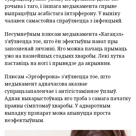
рэчыва і таго, і іншага медыкамента спрыяе
выпрацоўцы асабістага інтэрферону. У выніку
чалавек самастойна спраўляецца з інфекцыяй.
Несумнеўным плюсам медыкамента «Кагацэл»
з'яўляецца тое, што ён эфектыўны нават пры
запозненай лячэнні. Яго можна пачаць прымаць
ужо на пазнейшых стадыях хваробы. Лекі хутка
паставіць на ногі і прывядзе да акрыяння.
Плюсам «Эргоферона» з'яўляецца тое, што
медыкамент адначасова аказвае
супрацьзапаленчае і антігістамінное ўплыў.
Аднак выкарыстоўваць яго трэба з самага пачатку
праявы сімптомаў хваробы. У адваротным
выпадку прэпарат можа апынуцца проста
неэфектыўным.