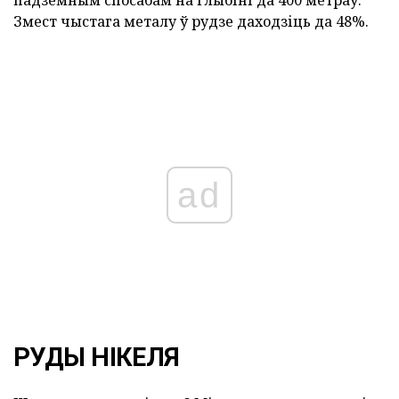
падземным спосабам на глыбіні да 400 метраў.
Змест чыстага металу ў рудзе даходзіць да 48%.
ad
РУДЫ НІКЕЛЯ