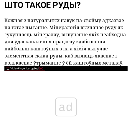
ШТО ТАКОЕ РУДЫ?
Кожная з натуральных навук па-свойму адказвае
на гэтае пытанне. Мінералогія вызначае руду як
сукупнасць мінералаў, вывучэнне якіх неабходна
для ўдасканалення працэсаў здабывання
найбольш каштоўных з іх, а хімія вывучае
элементная склад руды, каб выявіць якаснае і
колькаснае ўтрыманне ў ёй каштоўных металаў.
ad