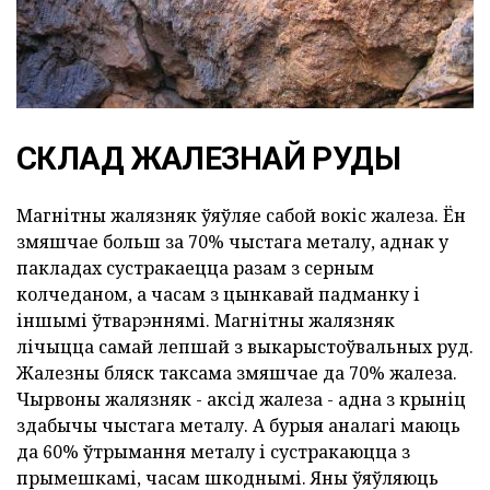
СКЛАД ЖАЛЕЗНАЙ РУДЫ
Магнітны жалязняк ўяўляе сабой вокіс жалеза. Ён
змяшчае больш за 70% чыстага металу, аднак у
пакладах сустракаецца разам з серным
колчеданом, а часам з цынкавай падманку і
іншымі ўтварэннямі. Магнітны жалязняк
лічыцца самай лепшай з выкарыстоўвальных руд.
Жалезны бляск таксама змяшчае да 70% жалеза.
Чырвоны жалязняк - аксід жалеза - адна з крыніц
здабычы чыстага металу. А бурыя аналагі маюць
да 60% ўтрымання металу і сустракаюцца з
прымешкамі, часам шкоднымі. Яны ўяўляюць