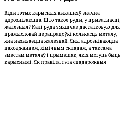
Віды гэтых карысных выкапняў значна
адрозніваюцца. Што такое руды, у прыватнасці,
жалезныя? Калі руда змяшчае дастатковую для
прамысловай перапрацоўкі колькасць металу,
яна называецца жалезнай. Яны адрозніваюцца
паходжаннем, хімічным складам, а таксама
зместам металаў і прымешак, якія могуць быць
карыснымі. Як правіла, гэта спадарожныя