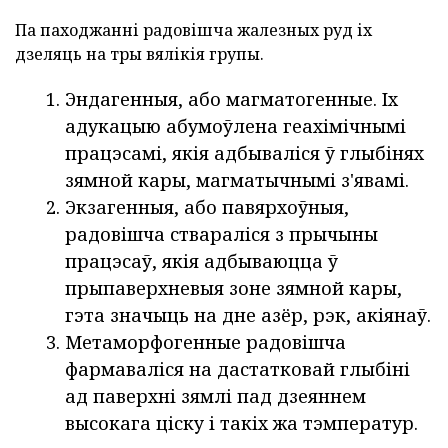
Па паходжанні радовішча жалезных руд іх
дзеляць на тры вялікія групы.
Эндагенныя, або магматогенные. Іх
адукацыю абумоўлена геахімічнымі
працэсамі, якія адбываліся ў глыбінях
зямной кары, магматычнымі з'явамі.
Экзагенныя, або павярхоўныя,
радовішча ствараліся з прычыны
працэсаў, якія адбываюцца ў
прыпаверхневыя зоне зямной кары,
гэта значыць на дне азёр, рэк, акіянаў.
Метаморфогенные радовішча
фармаваліся на дастатковай глыбіні
ад паверхні зямлі пад дзеяннем
высокага ціску і такіх жа тэмператур.