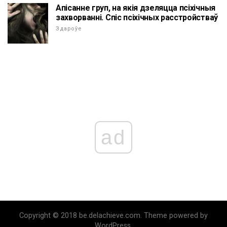
Апісанне груп, на якія дзеляцца псіхічныя
захворванні. Спіс псіхічных расстройстваў
Здароўе
ad
Copyright © 2018 be.delachieve.com. Theme powered by
WordPress.