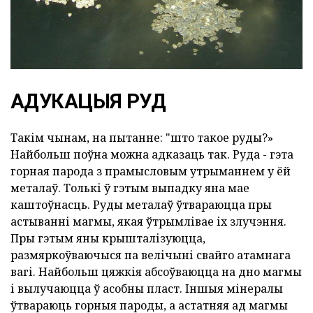
АДУКАЦЫЯ РУД
Такім чынам, на пытанне: "што такое руды?»
Найбольш поўна можна адказаць так. Руда - гэта
горная парода з прамысловым утрыманнем у ёй
металаў. Толькі ў гэтым выпадку яна мае
каштоўнасць. Руды металаў ўтвараюцца пры
астыванні магмы, якая ўтрымлівае іх злучэння.
Пры гэтым яны крышталізуюцца,
размяркоўваючыся па велічыні свайго атамнага
вагі. Найбольш цяжкія абсоўваюцца на дно магмы
і вылучаюцца ў асобны пласт. Іншыя мінералы
ўтвараюць горныя пароды, а астатняя ад магмы