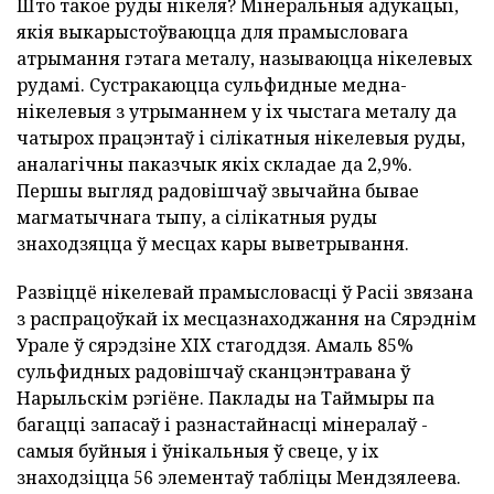
Што такое руды нікеля? Мінеральныя адукацыі,
якія выкарыстоўваюцца для прамысловага
атрымання гэтага металу, называюцца нікелевых
рудамі. Сустракаюцца сульфидные медна-
нікелевыя з утрыманнем у іх чыстага металу да
чатырох працэнтаў і сілікатныя нікелевыя руды,
аналагічны паказчык якіх складае да 2,9%.
Першы выгляд радовішчаў звычайна бывае
магматычнага тыпу, а сілікатныя руды
знаходзяцца ў месцах кары выветрывання.
Развіццё нікелевай прамысловасці ў Расіі звязана
з распрацоўкай іх месцазнаходжання на Сярэднім
Урале ў сярэдзіне XIX стагоддзя. Амаль 85%
сульфидных радовішчаў сканцэнтравана ў
Нарыльскім рэгіёне. Паклады на Таймыры па
багацці запасаў і разнастайнасці мінералаў -
самыя буйныя і ўнікальныя ў свеце, у іх
знаходзіцца 56 элементаў табліцы Мендзялеева.