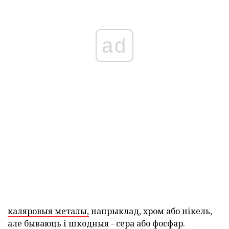
ad
каляровыя металы,
напрыклад, хром або нікель,
але бываюць і шкодныя - сера або фосфар.