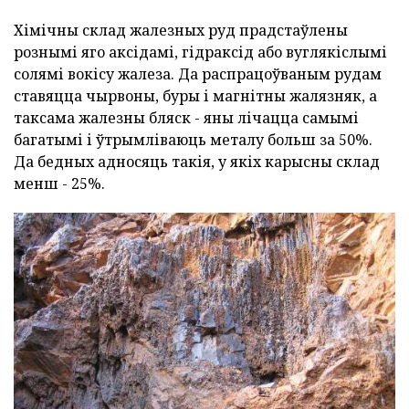
Хімічны склад жалезных руд прадстаўлены
рознымі яго аксідамі, гідраксід або вуглякіслымі
солямі вокісу жалеза. Да распрацоўваным рудам
ставяцца чырвоны, буры і магнітны жалязняк, а
таксама жалезны бляск - яны лічацца самымі
багатымі і ўтрымліваюць металу больш за 50%.
Да бедных адносяць такія, у якіх карысны склад
менш - 25%.