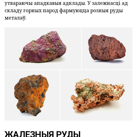
утвараючы ападкавыя адклады. У залежнасці ад
складу горных парод фармуюцца розныя руды
металаў.
ЖАЛЕЗНЫЯ РУДЫ