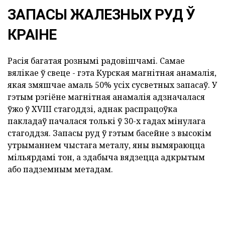
ЗАПАСЫ ЖАЛЕЗНЫХ РУД Ў
КРАІНЕ
Расія багатая рознымі радовішчамі. Самае
вялікае ў свеце - гэта Курская магнітная анамалія,
якая змяшчае амаль 50% усіх сусветных запасаў. У
гэтым рэгіёне магнітная анамалія адзначалася
ўжо ў XVIII стагоддзі, аднак распрацоўка
пакладаў пачалася толькі ў 30-х гадах мінулага
стагоддзя. Запасы руд ў гэтым басейне з высокім
утрыманнем чыстага металу, яны вымяраюцца
мільярдамі тон, а здабыча вядзецца адкрытым
або падземным метадам.