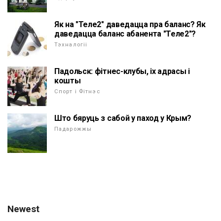
Як на "Теле2" даведацца пра баланс? Як
даведацца баланс абанента "Теле2"?
Тэхналогіі
Падольск: фітнес-клубы, іх адрасы і
кошты
Спорт і Фітнэс
Што бяруць з сабой у паход у Крым?
Падарожжы
Newest