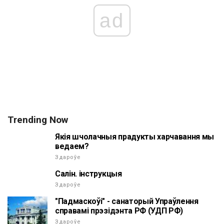
ad
Trending Now
Якія шчолачныя прадукты харчавання мы
ведаем?
Здароўе
Салін. інструкцыя
Здароўе
"Падмаскоўі" - санаторый Упраўлення
справамі прэзідэнта РФ (УДП РФ)
Здароўе