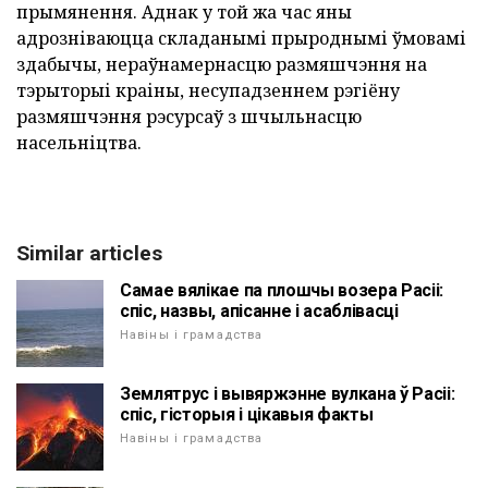
прымянення. Аднак у той жа час яны
адрозніваюцца складанымі прыроднымі ўмовамі
здабычы, нераўнамернасцю размяшчэння на
тэрыторыі краіны, несупадзеннем рэгіёну
размяшчэння рэсурсаў з шчыльнасцю
насельніцтва.
Similar articles
Самае вялікае па плошчы возера Расіі:
спіс, назвы, апісанне і асаблівасці
Навіны і грамадства
Землятрус і вывяржэнне вулкана ў Расіі:
спіс, гісторыя і цікавыя факты
Навіны і грамадства