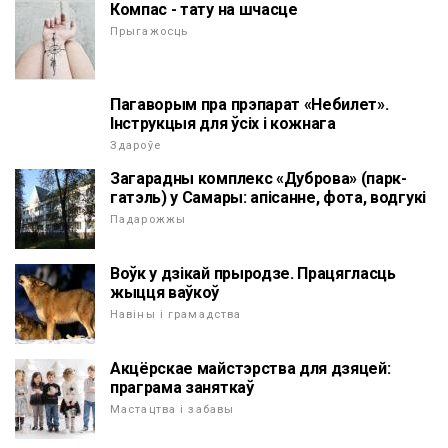
Компас - тату на шчасце
Прыгажосць
Пагаворым пра прэпарат «Небилет».
Інструкцыя для ўсіх і кожнага
Здароўе
Загарадны комплекс «Дуброва» (парк-
гатэль) у Самары: апісанне, фота, водгукі
Падарожжы
Воўк у дзікай прыродзе. Працягласць
жыцця ваўкоў
Навіны і грамадства
Акцёрскае майстэрства для дзяцей:
праграма заняткаў
Мастацтва і забавы