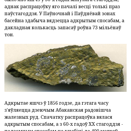
аднак распрацоўку яго пачалі весці толькі праз
паўстагоддзя. У Паўночнай і Паўднёвай зонах
басейна здабыча вядзецца адкрытым спосабам, а
дакладная колькасць запасаў роўна 73 мільёнаў
тон.
Адкрытае яшчэ ў 1856 годзе, да гэтага часу
з'яўляецца дзеючым Абаканская радовішча
жалезных руд. Спачатку распрацоўка вялася
адкрытым спосабам, а з 60-х гадоў XX стагоддзя -