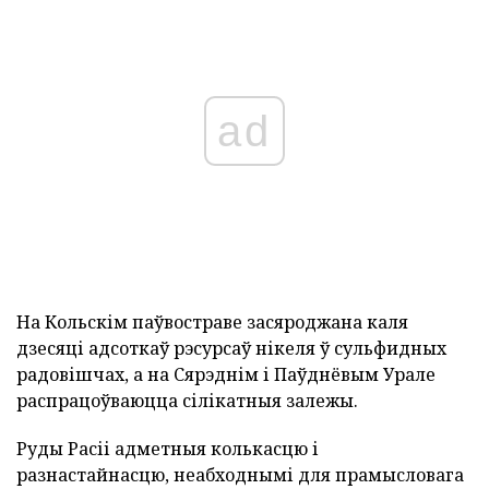
ad
На Кольскім паўвостраве засяроджана каля
дзесяці адсоткаў рэсурсаў нікеля ў сульфидных
радовішчах, а на Сярэднім і Паўднёвым Урале
распрацоўваюцца сілікатныя залежы.
Руды Расіі адметныя колькасцю і
разнастайнасцю, неабходнымі для прамысловага