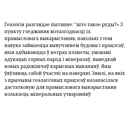
Геалогія разглядае пытанне: "што такое руды?» З
пункту гледжання мэтазгоднасці іх
прамысловага выкарыстання, паколькі гэтая
навука займаецца вывучэннем будовы і працэсаў,
якія адбываюцца ў нетрах планеты, умовамі
адукацыі горных парод і мінералаў, выведкай
новых радовішчаў карысных выкапняў. Яны
ўяўляюць сабой ўчасткі на паверхні Зямлі, на якіх
з прычыны геалагічных працэсаў назапасілася
дастатковую для прамысловага выкарыстання
колькасць мінеральных утварэнняў.