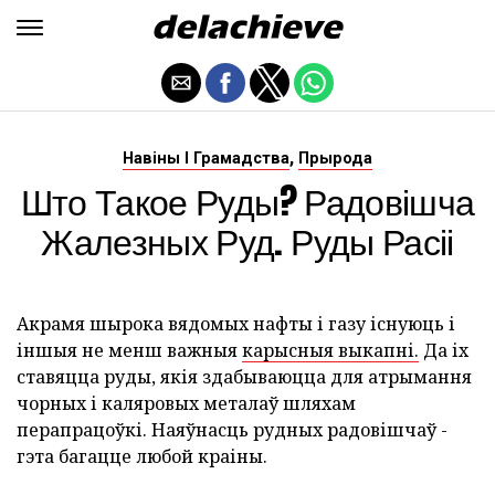
,
Навіны І Грамадства
Прырода
Што Такое Руды? Радовішча
Жалезных Руд. Руды Расіі
Акрамя шырока вядомых нафты і газу існуюць і
іншыя не менш важныя
карысныя выкапні.
Да іх
ставяцца руды, якія здабываюцца для атрымання
чорных і каляровых металаў шляхам
перапрацоўкі. Наяўнасць рудных радовішчаў -
гэта багацце любой краіны.