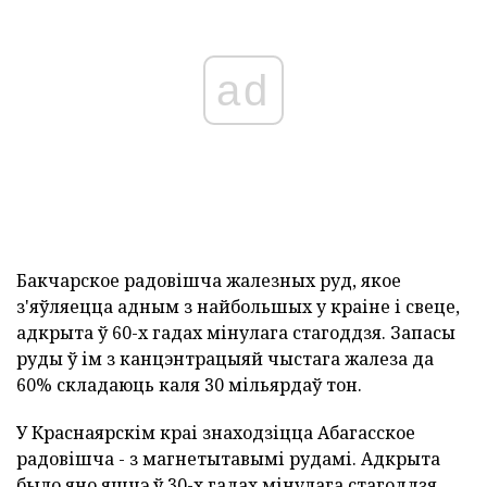
ad
Бакчарское радовішча жалезных руд, якое
з'яўляецца адным з найбольшых у краіне і свеце,
адкрыта ў 60-х гадах мінулага стагоддзя. Запасы
руды ў ім з канцэнтрацыяй чыстага жалеза да
60% складаюць каля 30 мільярдаў тон.
У Краснаярскім краі знаходзіцца Абагасское
радовішча - з магнетытавымі рудамі. Адкрыта
было яно яшчэ ў 30-х гадах мінулага стагоддзя,