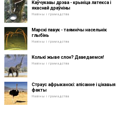
Каўчукавы дрэва - крыніца латекса і
якаснай драўніны
Навіны і грамадства
Марскі павук - таямнічы насельнік
глыбінь
Навіны і грамадства
Колькі жыве слон? Даведаемся!
Навіны і грамадства
Страус афрыканскі: апісанне і цікавыя
факты
Навіны і грамадства