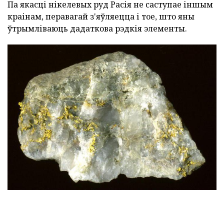
Па якасці нікелевых руд Расія не саступае іншым
краінам, перавагай з'яўляецца і тое, што яны
ўтрымліваюць дадаткова рэдкія элементы.