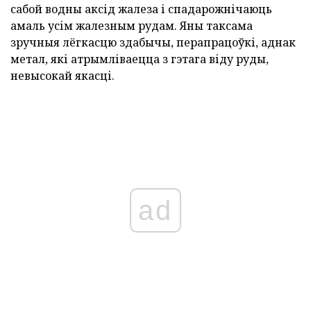
сабой водны аксід жалеза і спадарожнічаюць
амаль усім жалезным рудам. Яны таксама
зручныя лёгкасцю здабычы, перапрацоўкі, аднак
метал, які атрымліваецца з гэтага віду руды,
невысокай якасці.
ad