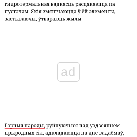
гидротермальная вадкасць расцякаецца па
пустэчам. Якія змяшчаюцца ў ёй элементы,
застываючы, ўтвараюць жылы.
ad
Горныя пароды,
руйнуючыся пад уздзеяннем
прыродных сіл, адкладаюцца на дне вадаёмаў,