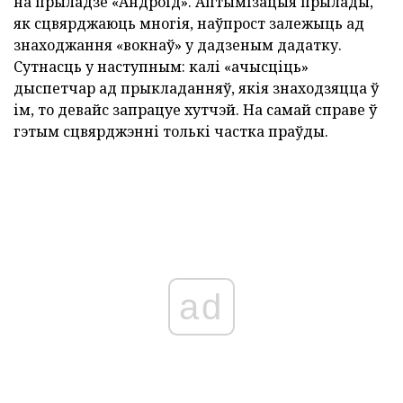
на прыладзе «Андроід». Аптымізацыя прылады,
як сцвярджаюць многія, наўпрост залежыць ад
знаходжання «вокнаў» у дадзеным дадатку.
Сутнасць у наступным: калі «ачысціць»
дыспетчар ад прыкладанняў, якія знаходзяцца ў
ім, то девайс запрацуе хутчэй. На самай справе ў
гэтым сцвярджэнні толькі частка праўды.
ad