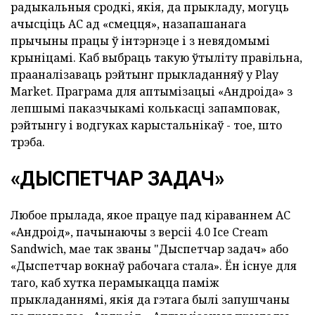
радыкальныя сродкі, якія, да прыкладу, могуць
ачысціць АС ад «смецця», назапашанага
прычыны працы ў інтэрнэце і з невядомымі
крыніцамі. Каб выбраць такую ўтыліту правільна,
прааналізаваць рэйтынг прыкладанняў у Play
Market. Праграма для аптымізацыі «Андроіда» з
лепшымі паказчыкамі колькасці запамповак,
рэйтынгу і водгуках карыстальнікаў - тое, што
трэба.
«ДЫСПЕТЧАР ЗАДАЧ»
Любое прылада, якое працуе пад кіраваннем АС
«Андроід», пачынаючы з версіі 4.0 Ice Cream
Sandwich, мае так званы "Дыспетчар задач» або
«Дыспетчар вокнаў рабочага стала». Ён існуе для
таго, каб хутка перамыкацца паміж
прыкладаннямі, якія да гэтага былі запушчаны