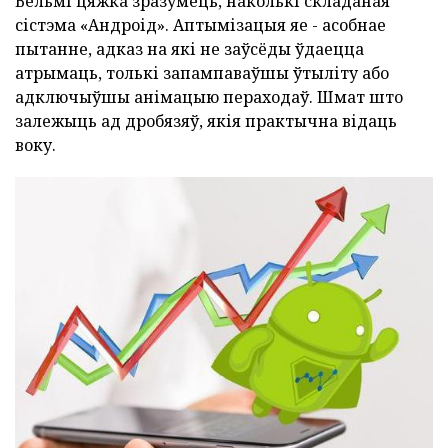
Вельмі цяжка зразумець, наколькі складаная
сістэма «Андроід». Аптымізацыя яе - асобнае
пытанне, адказ на які не заўсёды ўдаецца
атрымаць, толькі запампаваўшы ўтыліту або
адключыўшы анімацыю пераходаў. Шмат што
залежыць ад дробязяў, якія практычна відаць
воку.