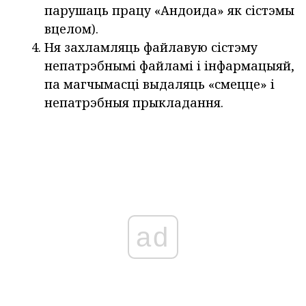
парушаць працу «Андоида» як сістэмы
вцелом).
Ня захламляць файлавую сістэму
непатрэбнымі файламі і інфармацыяй,
па магчымасці выдаляць «смецце» і
непатрэбныя прыкладання.
ad