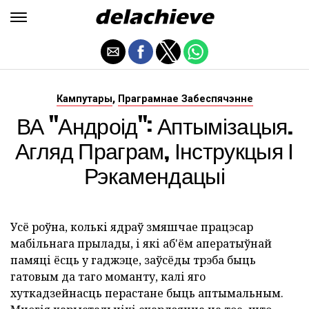
,
Кампутары
Праграмнае Забеспячэнне
ВА "Андроід": Аптымізацыя.
Агляд Праграм, Інструкцыя І
Рэкамендацыі
Усё роўна, колькі ядраў змяшчае працэсар
мабільнага прылады, і які аб'ём аператыўнай
памяці ёсць у гаджэце, заўсёды трэба быць
гатовым да таго моманту, калі яго
хуткадзейнасць перастане быць аптымальным.