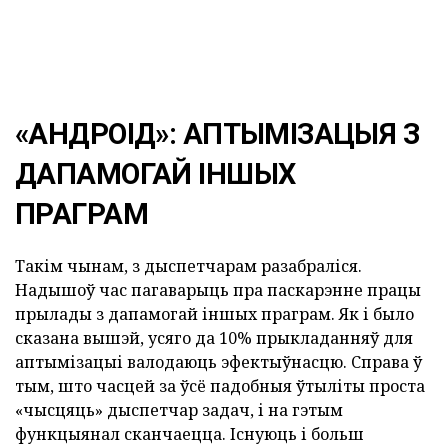
«АНДРОІД»: АПТЫМІЗАЦЫЯ З
ДАПАМОГАЙ ІНШЫХ
ПРАГРАМ
Такім чынам, з дыспетчарам разабраліся.
Надышоў час пагаварыць пра паскарэнне працы
прылады з дапамогай іншых праграм. Як і было
сказана вышэй, усяго да 10% прыкладанняў для
аптымізацыі валодаюць эфектыўнасцю. Справа ў
тым, што часцей за ўсё падобныя ўтыліты проста
«чысцяць» дыспетчар задач, і на гэтым
функцыянал сканчаецца. Існуюць і больш