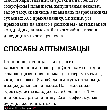
Многія карыстальнікі скардзяцца на тое, што
смартфоны і планшэты, выпушчаныя некалькі
гадоў таму, спыняюць адпавядаць патрабаванням
сучасных АС і прыкладанняў. Як вынік, усе
прыходзяць да аднаго з рашэннем - аптымізацыя
«Андроіда» дапаможа. Як гэта зрабіць, можна
даведацца з гэтага артыкула.
СПОСАБЫ АПТЫМІЗАЦЫІ
Па-першае, хочацца згадаць, што
карыстальнікамі і распрацоўшчыкамі штодня
ствараецца вялікая колькасць праграм і утыліт,
якія, па словах аўтараў, дапамогуць паскорыць
працаздольнасць девайса. На самай справе
эфектыўнасцю валодаюць не больш за 5-10%
падобных прыкладанняў. Самыя эфектыўныя
будуць пазначаны ніжэй.