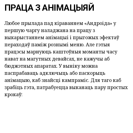
ПРАЦА З АНІМАЦЫЯЙ
Любое прылада пад кіраваннем «Андроіда» у
першую чаргу наладжана на працу з
выкарыстаннем анімацыі і прыгожых эфектаў
пераходаў паміж рознымі меню. Але гэтыя
працэсы марнуюць каштоўныя моманты часу
нават на магутных девайсах, не кажучы аб
бюджэтных апаратах. У выніку можна
паспрабаваць адключыць або паскорыць
анімацыю, каб знайсці кампраміс. Для таго каб
зрабіць гэта, патрабуецца выканаць пару простых
крокаў: