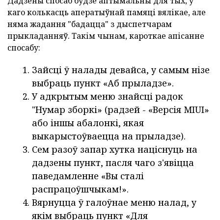
Дадзены спосаб будзе аптымальны для тых, у
каго колькасць аператыўнай памяці вялікае, але
няма жадання "бадацца" з дыспетчарам
прыкладанняў. Такім чынам, кароткае апісанне
спосабу:
Зайсці ў налады девайса, у самым нізе
выбраць пункт «Аб прыладзе».
У адкрытым меню знайсці радок
"Нумар зборкі» (радзей - «Версія MIUI»
або іншы абалонкі, якая
выкарыстоўваецца на прыладзе).
Сем разоў запар хутка націснуць на
дадзены пункт, пасля чаго з'явіцца
паведамленне «Вы сталі
распрацоўшчыкам!».
Вярнуцца ў галоўнае меню налад, у
якім выбраць пункт «Для