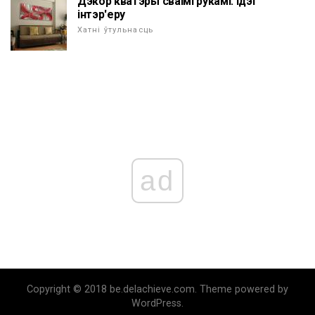
Дэкор кватэры сваімі рукамі. ідэі
інтэр'еру
Хатні ўтульнасць
ad
Copyright © 2018 be.delachieve.com. Theme powered by
WordPress.