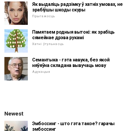
Як выдаліць радзімку ў хатніх умовах, не
зрабіўшы шкоды скуры
Прыгажосць
Памятаем родныя вытокі: як зрабіць
сямейнае дрэва рукамі
Хатні ўтульнасць
Семантыка - гэта навука, без якой
няўяўна складана вывучаць мову
Адукацыя
Newest
Эмбоссинг - што гэта такое? гарачы
эмбоссинг