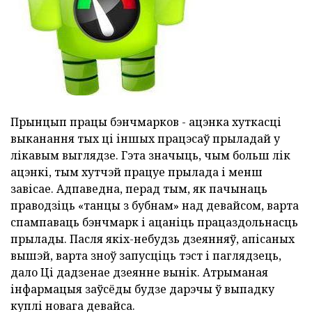
Прынцып працы бэнчмарков - ацэнка хуткасці
выканання тых ці іншых працэсаў прыладай у
лікавым выглядзе. Гэта значыць, чым больш лік
ацэнкі, тым хутчэй працуе прылада і менш
завісае. Адпаведна, перад тым, як пачынаць
праводзіць «танцы з бубнам» над девайсом, варта
спампаваць бэнчмарк і ацаніць працаздольнасць
прылады. Пасля якіх-небудзь дзеянняў, апісаных
вышэй, варта зноў запусціць тэст і паглядзець,
дало Ці дадзенае дзеянне вынік. Атрыманая
інфармацыя заўсёды будзе дарэчы ў выпадку
куплі новага девайса.