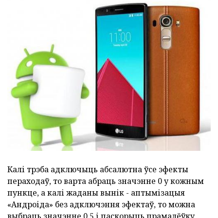
Калі трэба адключыць абсалютна ўсе эфекты
пераходаў, то варта абраць значэнне 0 у кожным
пункце, а калі жаданы вынік - аптымізацыя
«Андроіда» без адключэння эфектаў, то можна
выбраць значэнне 0,5 і паскорыць прамалёўку