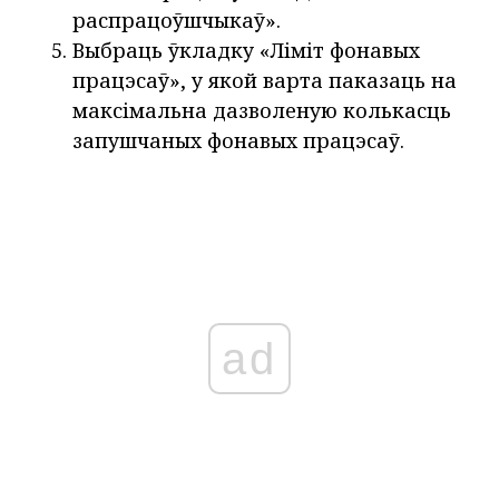
распрацоўшчыкаў».
Выбраць ўкладку «Ліміт фонавых
працэсаў», у якой варта паказаць на
максімальна дазволеную колькасць
запушчаных фонавых працэсаў.
ad