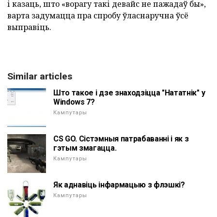
і казаць, што «ворагу такі девайс не пажадаў бы»,
варта задумацца пра спробу ўласнаручна ўсё
выправіць.
Similar articles
Што такое і дзе знаходзіцца "Нататнік" у
Windows 7?
Кампутары
CS GO. Сістэмныя патрабаванні і як з
гэтым змагацца.
Кампутары
Як аднавіць інфармацыю з флэшкі?
Кампутары