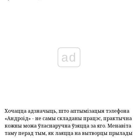
ad
Хочацца адзначыць, што аптымізацыя тэлефона
«Андроід» - не самы складаны працэс, практычна
кожны можа ўласнаручна ўзяцца за яго. Менавіта
таму перад тым, як лаяцца на вытворцы прылады