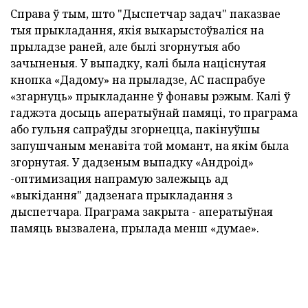
Справа ў тым, што "Дыспетчар задач" паказвае
тыя прыкладання, якія выкарыстоўваліся на
прыладзе раней, але былі згорнутыя або
зачыненыя. У выпадку, калі была націснутая
кнопка «Дадому» на прыладзе, АС паспрабуе
«згарнуць» прыкладанне ў фонавы рэжым. Калі ў
гаджэта досыць аператыўнай памяці, то праграма
або гульня сапраўды згорнецца, пакінуўшы
запушчаным менавіта той момант, на якім была
згорнутая. У дадзеным выпадку «Андроід»
-оптимизация напрамую залежыць ад
«выкідання" дадзенага прыкладання з
дыспетчара. Праграма закрыта - аператыўная
памяць вызвалена, прылада менш «думае».