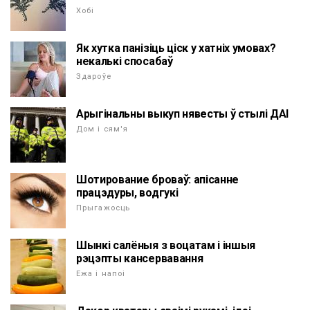
Хобі
Як хутка панізіць ціск у хатніх умовах?
некалькі спосабаў
Здароўе
Арыгінальны выкуп нявесты ў стылі ДАІ
Дом і сям'я
Шотирование броваў: апісанне
працэдуры, водгукі
Прыгажосць
Шынкі салёныя з воцатам і іншыя
рэцэпты кансервавання
Ежа і напоі