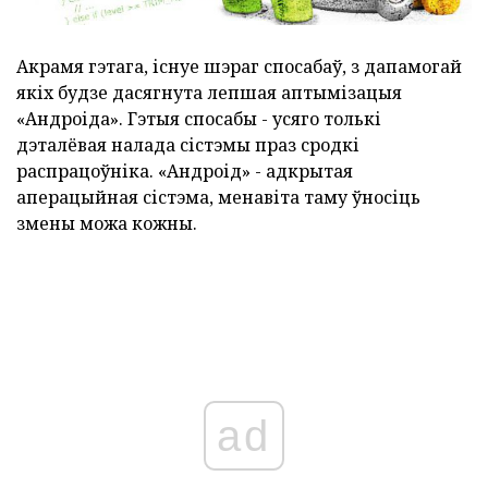
Акрамя гэтага, існуе шэраг спосабаў, з дапамогай
якіх будзе дасягнута лепшая аптымізацыя
«Андроіда». Гэтыя спосабы - усяго толькі
дэталёвая налада сістэмы праз сродкі
распрацоўніка. «Андроід» - адкрытая
аперацыйная сістэма, менавіта таму ўносіць
змены можа кожны.
ad