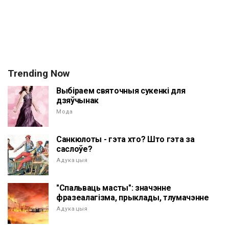
Trending Now
Выбіраем святочныя сукенкі для
дзяўчынак
Мода
Санкюлоты - гэта хто? Што гэта за
саслоўе?
Адукацыя
"Спальваць масты": значэнне
фразеалагізма, прыклады, тлумачэнне
Адукацыя