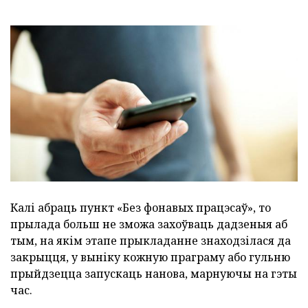
Калі абраць пункт «Без фонавых працэсаў», то
прылада больш не зможа захоўваць дадзеныя аб
тым, на якім этапе прыкладанне знаходзілася да
закрыцця, у выніку кожную праграму або гульню
прыйдзецца запускаць нанова, марнуючы на гэты
час.