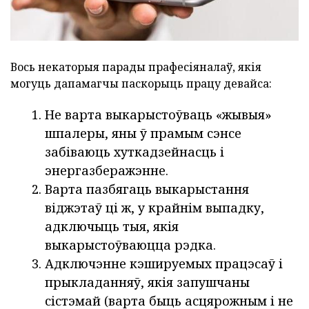
Вось некаторыя парады прафесіяналаў, якія
могуць дапамагчы паскорыць працу девайса:
Не варта выкарыстоўваць «жывыя»
шпалеры, яны ў прамым сэнсе
забіваюць хуткадзейнасць і
энергазберажэнне.
Варта пазбягаць выкарыстання
віджэтаў ці ж, у крайнім выпадку,
адключыць тыя, якія
выкарыстоўваюцца рэдка.
Адключэнне кэшируемых працэсаў і
прыкладанняў, якія запушчаны
сістэмай (варта быць асцярожным і не