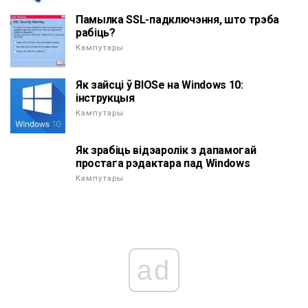
Памылка SSL-падключэння, што трэба
рабіць?
Кампутары
Як зайсці ў BIOSе на Windows 10:
інструкцыя
Кампутары
Як зрабіць відэаролік з дапамогай
простага рэдактара пад Windows
Кампутары
ad