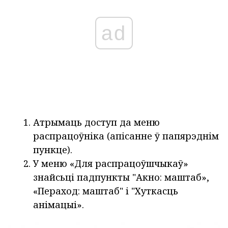
ad
Атрымаць доступ да меню
распрацоўніка (апісанне ў папярэднім
пункце).
У меню «Для распрацоўшчыкаў»
знайсьці падпункты "Акно: маштаб»,
«Пераход: маштаб" і "Хуткасць
анімацыі».