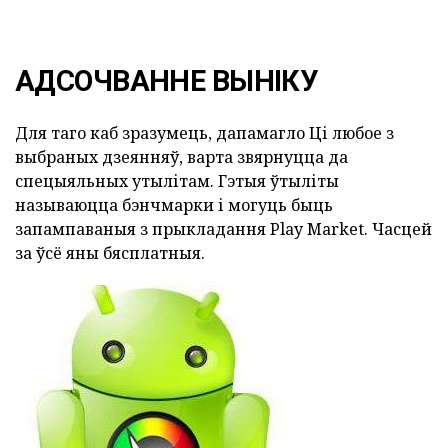
АДСОЧВАННЕ ВЫНІКУ
Для таго каб зразумець, дапамагло Ці любое з
выбраных дзеянняў, варта звярнуцца да
спецыяльных утылітам. Гэтыя ўтыліты
называюцца бэнчмарки і могуць быць
запампаваныя з прыкладання Play Market. Часцей
за ўсё яны бясплатныя.