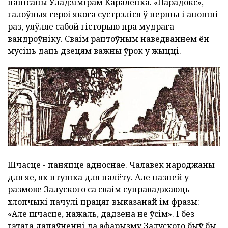
напісаны Уладзімірам Караленка. «Парадокс»,
галоўныя героі якога сустрэліся ў першы і апошні
раз, уяўляе сабой гісторыю пра мудрага
вандроўніку. Сваім раптоўным наведваннем ён
мусіць даць дзецям важны ўрок у жыцці.
Шчасце - паняцце адноснае. Чалавек народжаны
для яе, як птушка для палёту. Але пазней у
размове Залуского са сваім суправаджаюць
хлопчыкі пачулі працяг выказанай ім фразы:
«Але шчасце, нажаль, дадзена не ўсім». І без
гэтага дапаўненні да афарызму Залуского быў бы