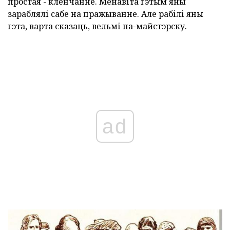
простая - кленчанне. Менавіта гэтым яны
зараблялі сабе на пражыванне. Але рабілі яны
гэта, варта сказаць, вельмі па-майстэрску.
ad