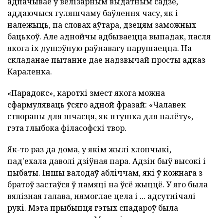
адпачывае ў велізарным выдатным садзе,
аддаючыся гуляшчаму баўлення часу, як і
належыць, па словах аўтара, дзецям заможных
бацькоў. Але аднойчы адбываецца выпадак, пасля
якога іх душэўную раўнавагу парушаецца. На
складанае пытанне дае надзвычай просты адказ
Караленка.
«Парадокс», кароткі змест якога можна
сфармуляваць ўсяго адной фразай: «Чалавек
створаны для шчасця, як птушка для палёту», -
гэта глыбока філасофскі твор.
Як-то раз да дома, у якім жылі хлопчыкі,
пад'ехала даволі дзіўная пара. Адзін быў высокі і
цыбаты. Іншы валодаў абліччам, які ў кожнага з
братоў застаўся ў памяці на ўсё жыццё. У яго была
вялізная галава, нямоглае цела і ... адсутнічалі
рукі. Мэта прыбыцця гэтых спадароў была