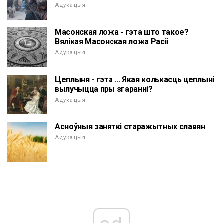
Адукацыя
Масонская ложа - гэта што такое?
Вялікая Масонская ложа Расіі
Адукацыя
Цеплыня - гэта ... Якая колькасць цеплыні
вылучыцца пры згаранні?
Адукацыя
Асноўныя заняткі старажытных славян
Адукацыя