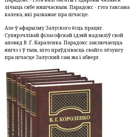
лічыць сябе няшчасным. Парадокс - гэта таксама
калека, які разважае пра шчасце.
Але ў афарызму Залуского ёсць працяг.
Супярэчлівай філасофскай ідэяй надзяліў свой
аповяд В. Г. Караленка. Парадокс заключаецца
яшчэ і ў тым, што праўдзівасць свайго лёзунгу
пра шчасце Залуский сам жа і абверг.