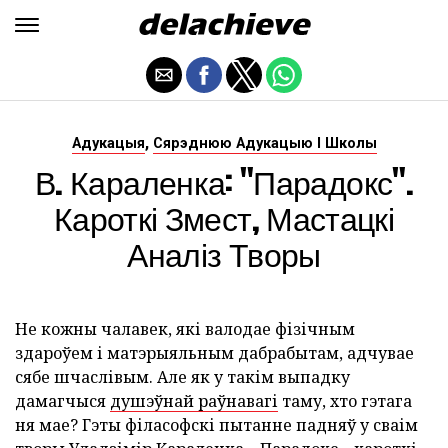
,
Адукацыя
Сярэднюю Адукацыю І Школы
В. Караленка: "Парадокс".
Кароткі Змест, Мастацкі
Аналіз Творы
Не кожны чалавек, які валодае фізічным
здароўем і матэрыяльным дабрабытам, адчувае
сябе шчаслівым. Але як у такім выпадку
дамагчыся
душэўнай раўнавагі
таму, хто гэтага
ня мае? Гэты філасофскі пытанне падняў у сваім