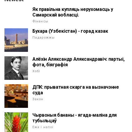
Як правільна купляць нерухомасць у
Самарскай вобласці.
Фінансы
Бухара (Узбекістан) - горад казак
Падарожжы
Алёхін Аляксандр Аляксандравіч: партыі,
фота, біяграфія
Хобі
ДПК: прыватная скарга на вызначэнне
суда
Закон
Чырвоныя бананы - ягада-маліна для
тубыльцаў
Ежа і напоі