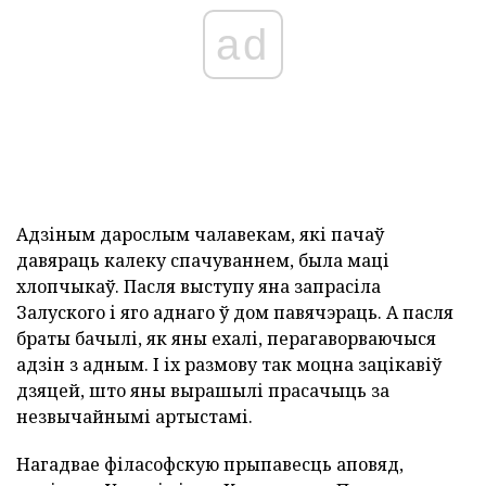
ad
Адзіным дарослым чалавекам, які пачаў
давяраць калеку спачуваннем, была маці
хлопчыкаў. Пасля выступу яна запрасіла
Залуского і яго аднаго ў дом павячэраць. А пасля
браты бачылі, як яны ехалі, перагаворваючыся
адзін з адным. І іх размову так моцна зацікавіў
дзяцей, што яны вырашылі прасачыць за
незвычайнымі артыстамі.
Нагадвае філасофскую прыпавесць аповяд,