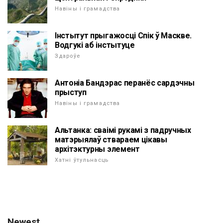
Навіны і грамадства
Інстытут прыгажосці Спік ў Маскве.
Водгукі аб інстытуце
Здароўе
Антоніа Бандэрас перанёс сардэчны
прыступ
Навіны і грамадства
Альтанка: сваімі рукамі з падручных
матэрыялаў ствараем цікавы
архітэктурны элемент
Хатні ўтульнасць
Newest