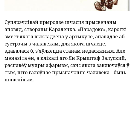
Супярэчлівай прыродзе шчасця прысвечаны
аповяд, створаны Караленка. «Парадокс», кароткі
змест якога выкладзена ў артыкуле, апавядае аб
сустрэчы з чалавекам, для якога шчасце,
здавалася б, з'яўляецца станам недасяжным. Але
менавіта ён, а клікалі яго Ян Крыштаф Залуский,
распавёў мудры афарызм, сэнс якога заключаўся ў
тым, што галоўнае прызначэнне чалавека - быць
шчаслівым.