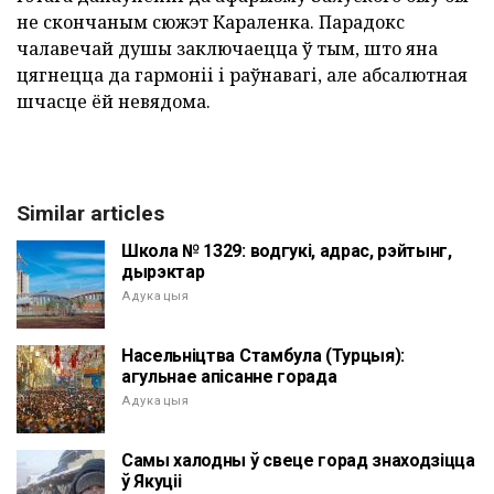
не скончаным сюжэт Караленка. Парадокс
чалавечай душы заключаецца ў тым, што яна
цягнецца да гармоніі і раўнавагі, але абсалютная
шчасце ёй невядома.
Similar articles
Школа № 1329: водгукі, адрас, рэйтынг,
дырэктар
Адукацыя
Насельніцтва Стамбула (Турцыя):
агульнае апісанне горада
Адукацыя
Самы халодны ў свеце горад знаходзіцца
ў Якуціі