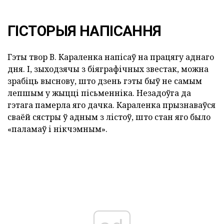
ГІСТОРЫЯ НАПІСАННЯ
Гэты твор В. Караленка напісаў на працягу аднаго
дня. І, зыходзячы з біяграфічных звестак, можна
зрабіць выснову, што дзень гэты быў не самым
лепшым у жыцці пісьменніка. Незадоўга да
гэтага памерла яго дачка. Караленка прызнаваўся
сваёй сястры ў адным з лістоў, што стан яго было
«паламаў і нікчэмным».