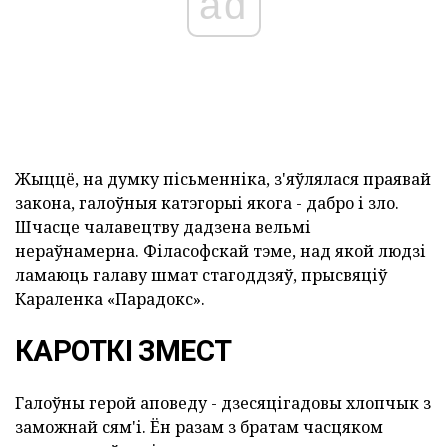
ad
Жыццё, на думку пісьменніка, з'яўлялася праявай
закона, галоўныя катэгорыі якога - дабро і зло.
Шчасце чалавецтву дадзена вельмі
нераўнамерна. Філасофскай тэме, над якой людзі
ламаюць галаву шмат стагоддзяў, прысвяціў
Караленка «Парадокс».
КАРОТКІ ЗМЕСТ
Галоўны герой аповеду - дзесяцігадовы хлопчык з
заможнай сям'і. Ён разам з братам часцяком