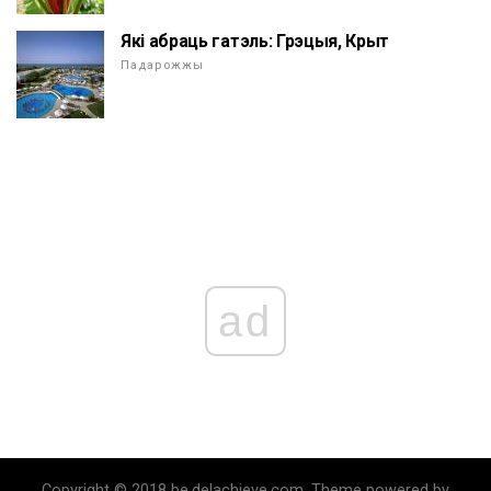
Які абраць гатэль: Грэцыя, Крыт
Падарожжы
ad
Copyright © 2018 be.delachieve.com. Theme powered by