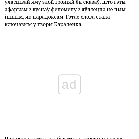
уласцівай яму злой іроніяй ён сказаў, што гэты
афарызм з вуснаў феномену з'яўляецца не чым
іншым, як парадоксам. Гэтае слова стала
ключавым у творы Караленка.
ad
Парадокс - гэта калі багаты і здаровы чалавек