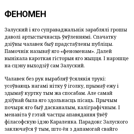
ФЕНОМЕН
Залуский і яго суправаджальнік зараблялі грошы
даволі артыстычнасць ўяўленнямі. Спачатку
дзіўны чалавек быў прадстаўлены публіцы.
Памочнік называў яго «феноменам». Далей
вынікала кароткая гісторыя яго жыцця. І нарэшце
на сцэну выходзіў сам Залуский.
Чалавек без рук вырабляў ўсялякія трукі:
усоўваюць нагамі нітку ў іголку, прымаў ежу і
здымаў куртку тым жа спосабам. Але самай
дзіўнай была яго здольнасць пісаць. Прычым
почырк яго быў дасканалым, каліграфічным. І
менавіта ў гэтай частцы апавядання ўвёў
філасофскую ідэю Караленка. Парадокс Залуского
заключаўся ў тым, што ён з дапамогай свайго