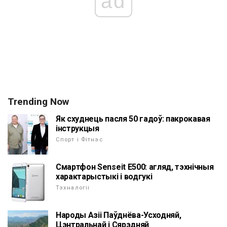
ad
Trending Now
Як схуднець пасля 50 гадоў: пакрокавая
інструкцыя
Спорт і Фітнэс
Смартфон Senseit E500: агляд, тэхнічныя
характарыстыкі і водгукі
Тэхналогіі
Народы Азіі Паўднёва-Усходняй,
Цэнтральнай і Сярэдняй