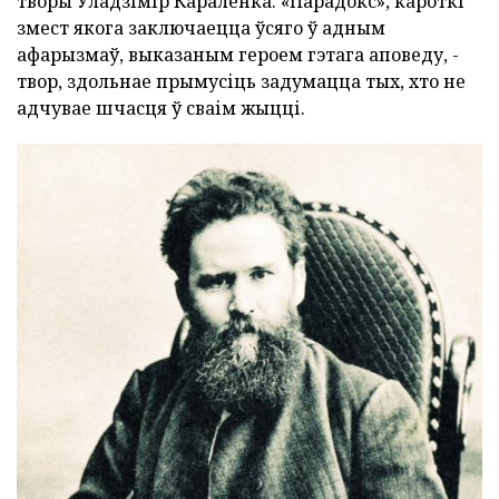
творы Уладзімір Караленка. «Парадокс», кароткі
змест якога заключаецца ўсяго ў адным
афарызмаў, выказаным героем гэтага аповеду, -
твор, здольнае прымусіць задумацца тых, хто не
адчувае шчасця ў сваім жыцці.