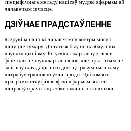
спецыфічнага метаду напісаў мудры афарызм аб
чалавечым шчасце.
ДЗІЎНАЕ ПРАДСТАЎЛЕННЕ
Бязрукі маленькі чалавек меў востры мову і
пачуццё гумару. Да таго ж быў не пазбаўлены
пэўнага цынізму. Ён усяляк жартаваў з сваёй
фізічнай непаўнавартаснасцю, але пры гэтым не
забываў нагадаць, што досыць разумны, а таму
патрабуе грашовай узнагароды. Цвіком яго
праграмы стаў філасофскі афарызм, які ён
папрасіў прачытаць збянтэжанага хлопчыка.