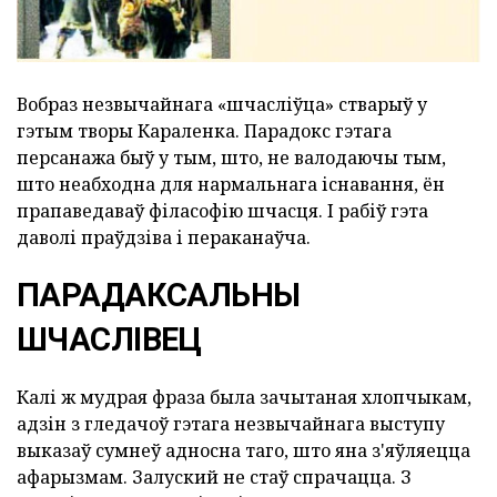
Вобраз незвычайнага «шчасліўца» стварыў у
гэтым творы Караленка. Парадокс гэтага
персанажа быў у тым, што, не валодаючы тым,
што неабходна для нармальнага існавання, ён
прапаведаваў філасофію шчасця. І рабіў гэта
даволі праўдзіва і пераканаўча.
ПАРАДАКСАЛЬНЫ
ШЧАСЛІВЕЦ
Калі ж мудрая фраза была зачытаная хлопчыкам,
адзін з гледачоў гэтага незвычайнага выступу
выказаў сумнеў адносна таго, што яна з'яўляецца
афарызмам. Залуский не стаў спрачацца. З