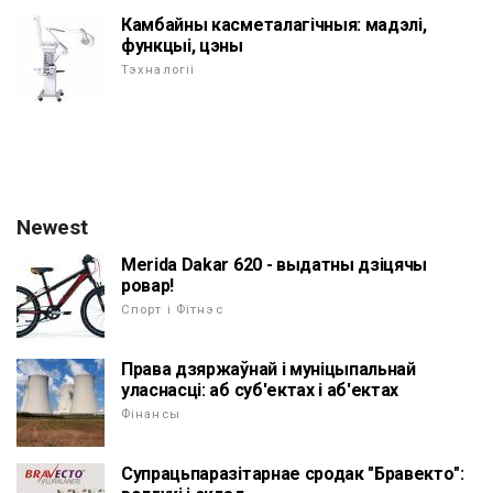
Камбайны касметалагічныя: мадэлі,
функцыі, цэны
Тэхналогіі
Newest
Merida Dakar 620 - выдатны дзіцячы
ровар!
Спорт і Фітнэс
Права дзяржаўнай і муніцыпальнай
уласнасці: аб суб'ектах і аб'ектах
Фінансы
Супрацьпаразітарнае сродак "Бравекто":