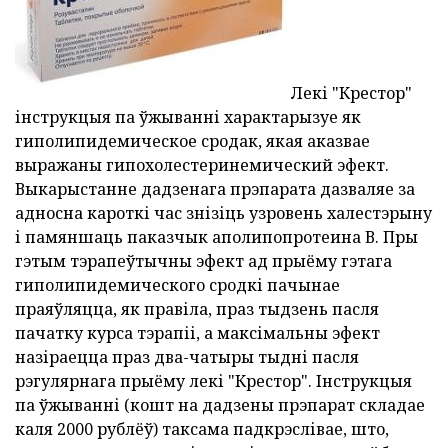
Лекі "Крестор"
інструкцыя па ўжыванні характарызуе як
гиполипидемическое сродак, якая аказвае
выражаны гипохолестеринемический эфект.
Выкарыстанне дадзенага прэпарата дазваляе за
адносна кароткі час знізіць узровень халестэрыну
і памяншаць паказчык аполипопротеина В. Пры
гэтым тэрапеўтычны эфект ад прыёму гэтага
гиполипидемического сродкі пачынае
праяўляцца, як правіла, праз тыдзень пасля
пачатку курса тэрапіі, а максімальны эфект
назіраецца праз два-чатыры тыдні пасля
рэгулярнага прыёму лекі "Крестор". Інструкцыя
па ўжыванні (кошт на дадзены прэпарат складае
каля 2000 рублёў) таксама падкрэслівае, што,