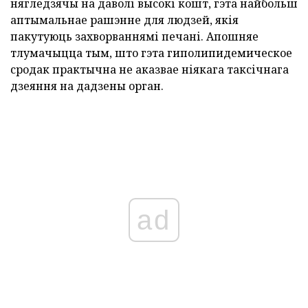
нягледзячы на даволі высокі кошт, гэта найбольш
аптымальнае рашэнне для людзей, якія
пакутуюць захворваннямі печані. Апошняе
тлумачыцца тым, што гэта гиполипидемическое
сродак практычна не аказвае ніякага таксічнага
дзеяння на дадзены орган.
ad