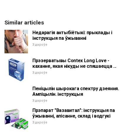
Similar articles
Недарагія антыбіётыкі: прыклады і
інструкцыя па ўжыванні
Здароўе
Прэзерватывы Contex Long Love -
каханне, якая нікуды не спяшаецца ...
Здароўе
Пеніцылін шырокага спектру дзеяння.
Ампіцылін. інструкцыя
Здароўе
Прэпарат "Вазавитал": інструкцыя па
ўжыванні, апісанне, склад і водгукі
Здароўе