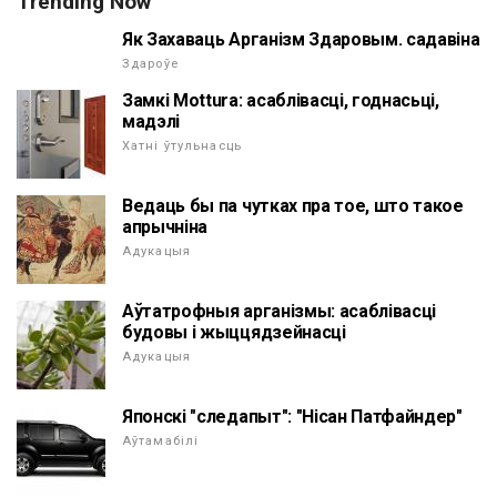
Trending Now
Як Захаваць Арганізм Здаровым. садавіна
Здароўе
Замкі Mottura: асаблівасці, годнасьці,
мадэлі
Хатні ўтульнасць
Ведаць бы па чутках пра тое, што такое
апрычніна
Адукацыя
Аўтатрофныя арганізмы: асаблівасці
будовы і жыццядзейнасці
Адукацыя
Японскі "следапыт": "Нісан Патфайндер"
Аўтамабілі