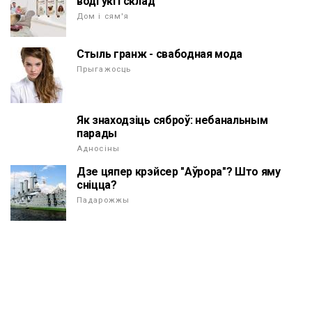
водгукі і склад
Дом і сям'я
Стыль гранж - свабодная мода
Прыгажосць
Як знаходзіць сяброў: небанальным
парады
Адносіны
Дзе цяпер крэйсер "Аўрора"? Што яму
сніцца?
Падарожжы