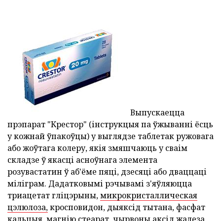
Выпускаецца
прэпарат "Крестор" (інструкцыя па ўжыванні ёсць
у кожнай ўпакоўцы) у выглядзе таблетак ружовага
або жоўтага колеру, якія змяшчаюць у сваім
складзе ў якасці асноўнага элемента
розувастатин ў аб'ёме пяці, дзесяці або дваццаці
міліграм. Дадатковымі рэчывамі з'яўляюцца
триацетат гліцэрыны,
микрокристаллическая
цэлюлоза,
кросповидон, дыяксід тытана, фасфат
кальцыя, магнію стеарат, чырвоны аксід жалеза,