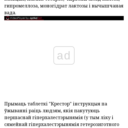
гипромеллоза, моногідрат лактозы і вычышчаная
вада.
ad
Прымаць таблеткі "Крестор" інструкцыя па
ўжыванні раіць людзям, якія пакутуюць
першаснай гіперхалестэрынямія (у тым ліку і
сямейнай гіперхалестэрынямія гетерозиготного