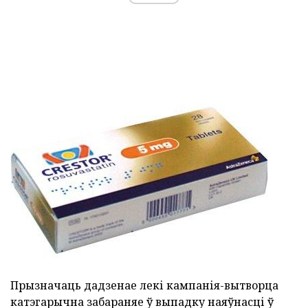
Прызначаць дадзенае лекі кампанія-вытворца
катэгарычна забараняе ў выпадку наяўнасці ў