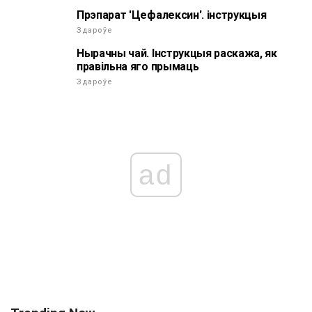
Прэпарат 'Цефалексин'. інструкцыя
Здароўе
Нырачны чай. Інструкцыя раскажа, як
правільна яго прымаць
Здароўе
ad