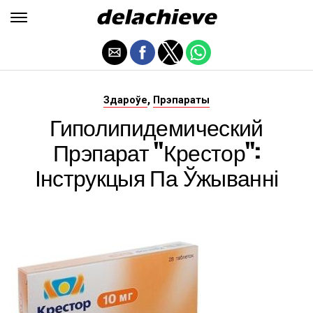
,
Здароўе
Прэпараты
Гиполипидемический
Прэпарат "Крестор":
Інструкцыя Па Ўжыванні