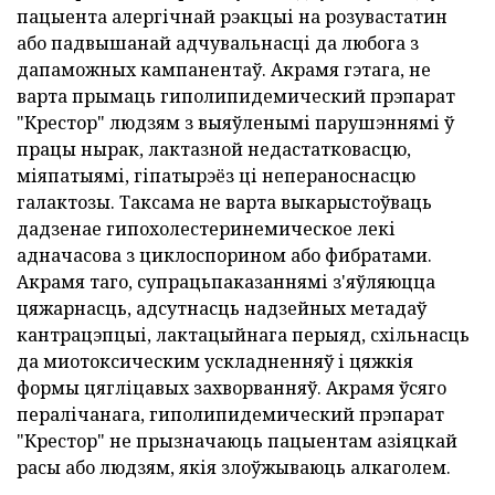
пацыента алергічнай рэакцыі на розувастатин
або падвышанай адчувальнасці да любога з
дапаможных кампанентаў. Акрамя гэтага, не
варта прымаць гиполипидемический прэпарат
"Крестор" людзям з выяўленымі парушэннямі ў
працы нырак, лактазной недастатковасцю,
міяпатыямі, гіпатырэёз ці непераноснасцю
галактозы. Таксама не варта выкарыстоўваць
дадзенае гипохолестеринемическое лекі
адначасова з циклоспорином або фибратами.
Акрамя таго, супрацьпаказаннямі з'яўляюцца
цяжарнасць, адсутнасць надзейных метадаў
кантрацэпцыі, лактацыйнага перыяд, схільнасць
да миотоксическим ускладненняў і цяжкія
формы цягліцавых захворванняў. Акрамя ўсяго
пералічанага, гиполипидемический прэпарат
"Крестор" не прызначаюць пацыентам азіяцкай
расы або людзям, якія злоўжываюць алкаголем.