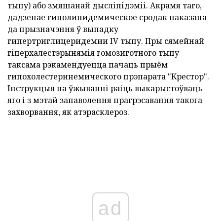
тыпу) або змяшанай дысліпідэміі. Акрамя таго,
дадзенае гиполипидемическое сродак паказана
да прызначэння ў выпадку
гипертриглицеридемии IV тыпу. Пры сямейнай
гіперхалестэрынямія гомозиготного тыпу
таксама рэкамендуецца пачаць прыём
гипохолестеринемического прэпарата "Крестор".
Інструкцыя па ўжыванні раіць выкарыстоўваць
яго і з мэтай запаволення прагрэсавання такога
захворвання, як атэрасклероз.
ad