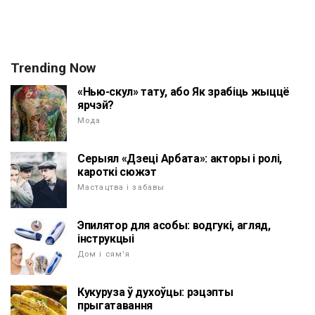
Trending Now
«Нью-скул» тату, або Як зрабіць жыццё
ярчэй?
Мода
Серыял «Дзеці Арбата»: акторы і ролі,
кароткі сюжэт
Мастацтва і забавы
Эпилятор для асобы: водгукі, агляд,
інструкцыі
Дом і сям'я
Кукуруза ў духоўцы: рэцэпты
прыгатавання