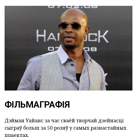
ФІЛЬМАГРАФІЯ
Дэйман Уайанс за час сваёй творчай дзейнасці
сыграў больш за 50 роляў у самых разнастайных
праектах.