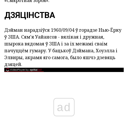
«Смяротная зброя».
ДЗЯЦІНСТВА
Дэйман нарадзіўся 1960/09/04 ў горадзе Нью-Ёрку
ў ЗША. Сям'я Уайансов - вялікая і дружная,
шырока вядомая ў ЗША і за іх межамі сваім
пачуццём гумару. У бацькоў Дэймана, Хоуэлла і
Элвиры, акрамя яго самога, было яшчэ дзевяць
дзяцей.
ad