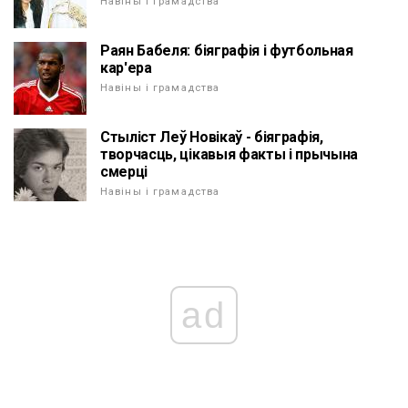
Навіны і грамадства
Раян Бабеля: біяграфія і футбольная
кар'ера
Навіны і грамадства
Стыліст Леў Новікаў - біяграфія,
творчасць, цікавыя факты і прычына
смерці
Навіны і грамадства
ad