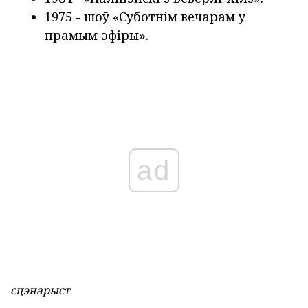
1975 - шоў «Суботнім вечарам у
прамым эфіры».
ad
сцэнарыст