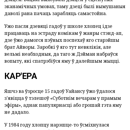
эканамічных умовах, таму дзеці былі вымушаныя
даволі рана пачаць зарабляць самастойна.
Ужо пасля дзевяці гадоў у школе хлопец ідзе
працаваць на эстраду комікам ў жанры стэнд-ап,
дзе ўжо дамогся пэўных поспехаў яго старэйшы
брат Айворы. Заробкі ў яго тут невялікія, але
вельмі неабходныя, да таго ж Дэйман набраўся
вопыту, які спатрэбіўся яму ў далейшым жыцці.
КАР'ЕРА
Яшчэ ва ўзросце 15 гадоў Уайансу ўжо ўдалося
з'явіцца ў тэлешоў «Суботнім вечарам у прамым
эфіры», аднак папулярнасці або грошай гэта яму
не дадало.
У 1984 году хлопцу нарэшце-то ўсміхнулася