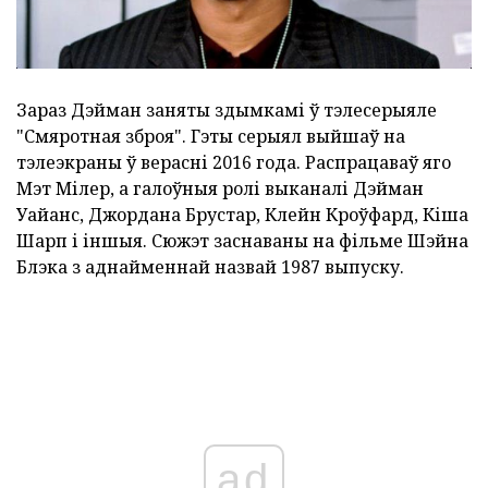
Зараз Дэйман заняты здымкамі ў тэлесерыяле
"Смяротная зброя". Гэты серыял выйшаў на
тэлеэкраны ў верасні 2016 года. Распрацаваў яго
Мэт Мілер, а галоўныя ролі выканалі Дэйман
Уайанс, Джордана Брустар, Клейн Кроўфард, Кіша
Шарп і іншыя. Сюжэт заснаваны на фільме Шэйна
Блэка з аднайменнай назвай 1987 выпуску.
ad