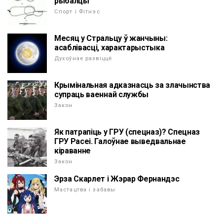
рыбалцы
Спорт і Фітнэс
Месяц у Стральцу ў жанчыны:
асаблівасці, характарыстыка
Духоўнае развіццё
Крымінальная адказнасць за злачынства
супраць ваеннай службы
Закон
Як патрапіць у ГРУ (спецназ)? Спецназ
ГРУ Расеі. Галоўнае выведвальнае
кіраванне
Закон
Эрза Скарлет і Жэрар Фернандэс
Мастацтва і забавы