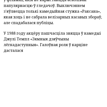
папулярнасцю ў гледачоў. Выключэннем
з'яўляецца толькі камедыйная стужка «Раксана»,
якая хоць і не сабрала велізарных касавых збораў,
але спадабалася публіцы.
У 1988 году акцёру пашчасціла зняцца ў камедыі
Джулі Темпл «Зямныя дзяўчыны
лёгкадаступныя». Галоўная роля ў карціне
дасталася