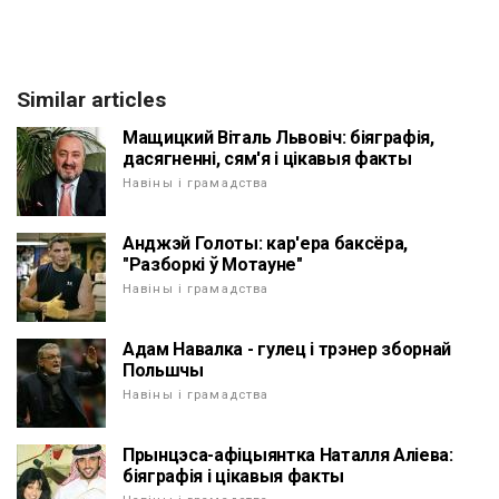
Similar articles
Мащицкий Віталь Львовіч: біяграфія,
дасягненні, сям'я і цікавыя факты
Навіны і грамадства
Анджэй Голоты: кар'ера баксёра,
"Разборкі ў Мотауне"
Навіны і грамадства
Адам Навалка - гулец і трэнер зборнай
Польшчы
Навіны і грамадства
Прынцэса-афіцыянтка Наталля Аліева:
біяграфія і цікавыя факты