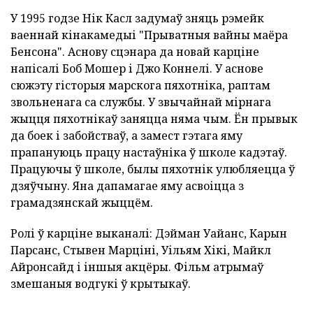
У 1995 годзе Нік Касл задумаў зняць рэмейк
ваеннай кінакамедыі "Прыватныя вайны маёра
Бенсона". Аснову сцэнара да новай карціне
напісалі Боб Мошер і Джо Коннелі. У аснове
сюжэту гісторыя марскога пяхотніка, раптам
звольненага са службы. У звычайнай мірнага
жыцця пяхотнікаў заняцца няма чым. Ён прывык
да боек і забойстваў, а замест гэтага яму
прапануюць працу настаўніка ў школе кадэтаў.
Працуючы ў школе, былы пяхотнік улюбляецца ў
дзяўчыну. Яна дапамагае яму асвоіцца з
грамадзянскай жыццём.
Ролі ў карціне выканалі: Дэйман Уайанс, Карын
Парсанс, Стывен Марціні, Уільям Хікі, Майкл
Айронсайд і іншыя акцёры. Фільм атрымаў
змешаныя водгукі ў крытыкаў.