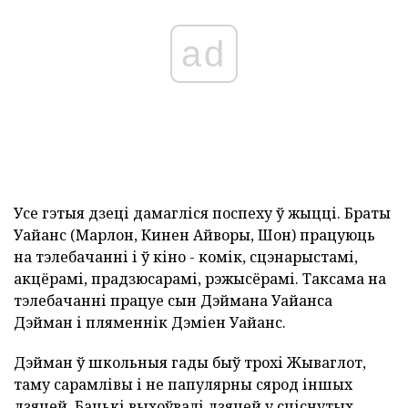
ad
Усе гэтыя дзеці дамагліся поспеху ў жыцці. Браты
Уайанс (Марлон, Кинен Айворы, Шон) працуюць
на тэлебачанні і ў кіно - комік, сцэнарыстамі,
акцёрамі, прадзюсарамі, рэжысёрамі. Таксама на
тэлебачанні працуе сын Дэймана Уайанса
Дэйман і пляменнік Дэміен Уайанс.
Дэйман ў школьныя гады быў трохі Жываглот,
таму сарамлівы і не папулярны сярод іншых
дзяцей. Бацькі выхоўвалі дзяцей у сціснутых