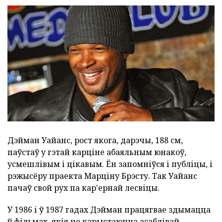
Дэйман Уайанс, рост якога, дарэчы, 188 см,
паўстаў у гэтай карціне абаяльным юнакоў,
усмешлівым і цікавым. Ён запомніўся і публіцы, і
рэжысёру праекта Марціну Брэсту. Так Уайанс
пачаў свой рух па кар'ернай лесвіцы.
У 1986 і ў 1987 гадах Дэйман працягвае здымацца
ў фільмах, якія не карыстаюцца асаблівай