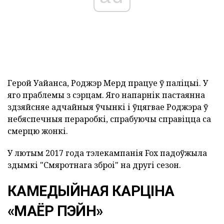
Герой Уайанса, Роджэр Мерд працуе ў паліцыі. У
яго праблемы з сэрцам. Яго напарнік пастаянна
здзяйсняе адчайныя ўчынкі і ўцягвае Роджэра ў
небяспечныя пераробкі, спрабуючы справіцца са
смерцю жонкі.
У лютым 2017 года тэлекампанія Fox падоўжыла
здымкі "Смяротнага зброі" на другі сезон.
КАМЕДЫЙНАЯ КАРЦІНА
«МАЁР ПЭЙН»