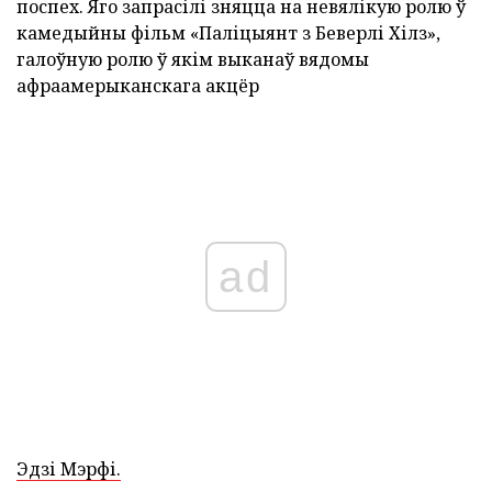
поспех. Яго запрасілі зняцца на невялікую ролю ў
камедыйны фільм «Паліцыянт з Беверлі Хілз»,
галоўную ролю ў якім выканаў вядомы
афраамерыканскага акцёр
ad
Эдзі Мэрфі.