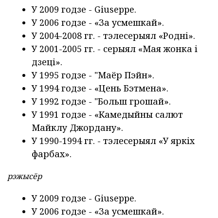
У 2009 годзе - Giuseppe.
У 2006 годзе - «За усмешкай».
У 2004-2008 гг. - тэлесерыял «Родні».
У 2001-2005 гг. - серыял «Мая жонка і
дзеці».
У 1995 годзе - "Маёр Пэйн».
У 1994 годзе - «Цень Бэтмена».
У 1992 годзе - "Больш грошай».
У 1991 годзе - «Камедыйны салют
Майклу Джордану».
У 1990-1994 гг. - тэлесерыял «У яркіх
фарбах».
рэжысёр
У 2009 годзе - Giuseppe.
У 2006 годзе - «За усмешкай».