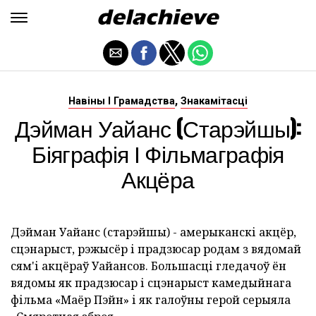
,
Навіны І Грамадства
Знакамітасці
Дэйман Уайанс (старэйшы):
Біяграфія І Фільмаграфія
Акцёра
Дэйман Уайанс (старэйшы) - амерыканскі акцёр,
сцэнарыст, рэжысёр і прадзюсар родам з вядомай
сям'і акцёраў Уайансов. Большасці гледачоў ён
вядомы як прадзюсар і сцэнарыст камедыйнага
фільма «Маёр Пэйн» і як галоўны герой серыяла