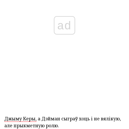
ad
Джыму Керы,
а Дэйман сыграў хоць і не вялікую,
але прыкметную ролю.