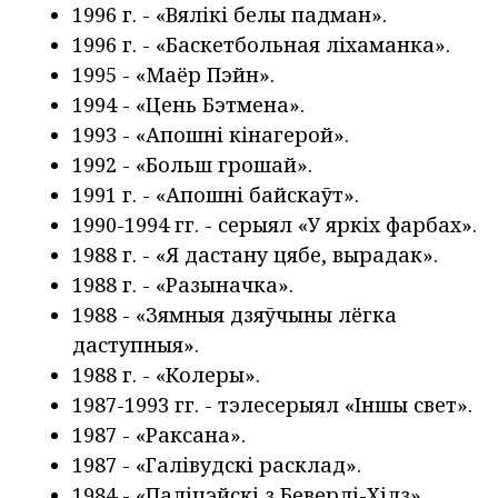
1996 г. - «Вялікі белы падман».
1996 г. - «Баскетбольная ліхаманка».
1995 - «Маёр Пэйн».
1994 - «Цень Бэтмена».
1993 - «Апошні кінагерой».
1992 - «Больш грошай».
1991 г. - «Апошні байскаўт».
1990-1994 гг. - серыял «У яркіх фарбах».
1988 г. - «Я дастану цябе, вырадак».
1988 г. - «Разыначка».
1988 - «Зямныя дзяўчыны лёгка
даступныя».
1988 г. - «Колеры».
1987-1993 гг. - тэлесерыял «Іншы свет».
1987 - «Раксана».
1987 - «Галівудскі расклад».
1984 - «Паліцэйскі з Беверлі-Хілз».