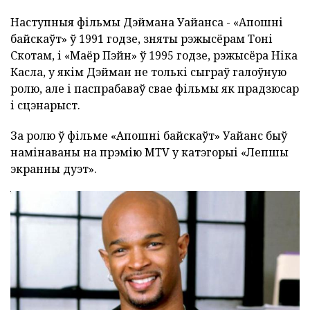
Наступныя фільмы Дэймана Уайанса - «Апошні
байскаўт» ў 1991 годзе, зняты рэжысёрам Тоні
Скотам, і «Маёр Пэйн» ў 1995 годзе, рэжысёра Ніка
Касла, у якім Дэйман не толькі сыграў галоўную
ролю, але і паспрабаваў свае фільмы як прадзюсар
і сцэнарыст.
За ролю ў фільме «Апошні байскаўт» Уайанс быў
намінаваны на прэмію MTV у катэгорыі «Лепшы
экранны дуэт».