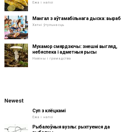
Ежа і напоі
Мангал з аўтамабільнага дыска: выраб
Хатні ўтульнасць
Мухамор смярдзючы: знешні выгляд,
небяспека і адметныя рысы
Навіны і грамадства
Newest
Суп з клёцкамі
Ежа і напоі
Рыбалоўныя вузлы: рыхтуемся да