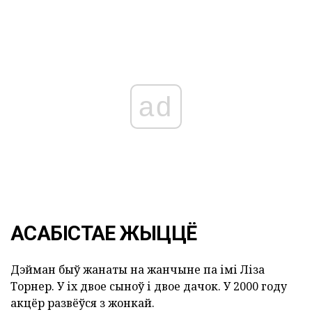
ad
АСАБІСТАЕ ЖЫЦЦЁ
Дэйман быў жанаты на жанчыне па імі Ліза
Торнер. У іх двое сыноў і двое дачок. У 2000 году
акцёр развёўся з жонкай.