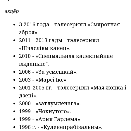
акцёр
З 2016 года - тэлесерыял «Смяротная
зброя».
2011 - 2013 гады - тэлесерыял
«Шчаслівы канец».
2010 - «Спецыяльная калекцыйнае
выданьне".
2006 - «За усмешкай».
2003 - «Марсі Ікс».
2001-2005 гг. - тэлесерыял «Мая жонка і
дзеці».
2000 - «затлумленага».
1999 - «Чокнутого».
1999 - «Арыя Гарлема».
1996 г. - «Куленепрабівальны».