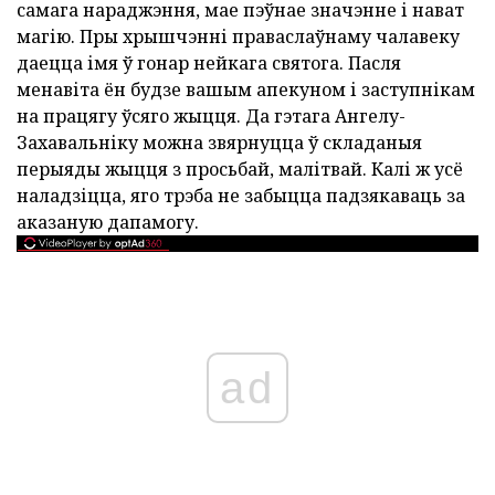
самага нараджэння, мае пэўнае значэнне і нават
магію. Пры хрышчэнні праваслаўнаму чалавеку
даецца імя ў гонар нейкага святога. Пасля
менавіта ён будзе вашым апекуном і заступнікам
на працягу ўсяго жыцця. Да гэтага Ангелу-
Захавальніку можна звярнуцца ў складаныя
перыяды жыцця з просьбай, малітвай. Калі ж усё
наладзіцца, яго трэба не забыцца падзякаваць за
аказаную дапамогу.
ad