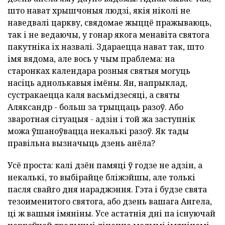
што нават хрышчоныя людзі, якія ніколі не
наведвалі царкву, свядомае жыццё пражываюць,
так і не ведаючы, у гонар якога менавіта святога
пакутніка іх назвалі. Здараецца нават так, што
імя вядома, але вось у чым праблема: на
старонках календара розныя святыя могуць
насіць аднолькавыя імёны. Ян, напрыклад,
сустракаецца каля васьмідзесяці, а святы
Аляксандр - больш за трыццаць разоў. Або
зваротная сітуацыя - адзін і той жа заступнік
можа ўшаноўвацца некалькі разоў. Як тады
правільна вызначыць дзень анёла?
Усё проста: калі дзён памяці ў годзе не адзін, а
некалькі, то выбірайце бліжэйшы, але толькі
пасля свайго дня нараджэння. Гэта і будзе свята
тезоименитого святога, або дзень вашага Ангела,
ці ж вашыя імяніны. Усе астатнія дні па існуючай