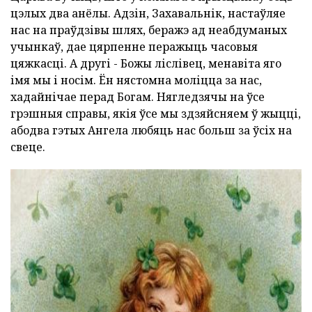
цэлых два анёлы. Адзін, Захавальнік, настаўляе
нас на праўдзівы шлях, беражэ ад неабдуманых
учынкаў, дае цярпенне перажыць часовыя
цяжкасці. А другі - Божы ліслівец, менавіта яго
імя мы і носім. Ён нястомна моліцца за нас,
хадайнічае перад Богам. Нягледзячы на ўсе
грэшныя справы, якія ўсе мы здзяйсняем ў жыцці,
абодва гэтых Ангела любяць нас больш за ўсіх на
свеце.