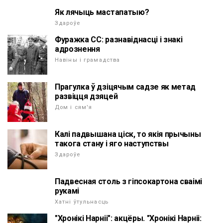
Як лячыць мастапатыю?
Здароўе
Фуражка СС: разнавіднасці і знакі
адрознення
Навіны і грамадства
Прагулка ў дзіцячым садзе як метад
развіцця дзяцей
Дом і сям'я
Калі падвышана ціск, то якія прычыны
такога стану і яго наступствы
Здароўе
Падвесная столь з гіпсокартона сваімі
рукамі
Хатні ўтульнасць
"Хронікі Нарніі": акцёры. "Хронікі Нарніі: