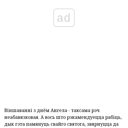
ad
Віншаванні з днём Ангела - таксама рэч
неабавязковая. А вось што рэкамендуецца рабіць,
дык гэта памянуць свайго святога, звярнуцца да