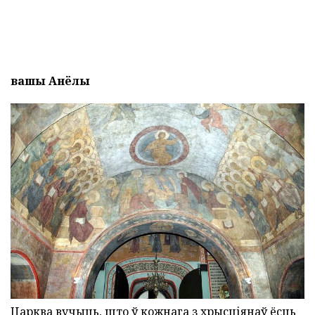
вашы Анёлы
Царква вучыць, што ў кожнага з хрысціянаў ёсць