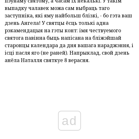
пэўнаму святому, а часам іх некалькі. У такім
выпадку чалавек можа сам выбраць таго
заступніка, які яму найбольш блізкі, - бо гэта ваш
дзень Ангела! У святцы ёсць толькі адна
рэкамендацыя на гэты конт: імя чествуемого
святога павінна быць напісана на бліжэйшай
старонцы календара да дня вашага нараджэння, і
ісці пасля яго (не раней). Напрыклад, свой дзень
анёла Наталля святкуе 8 верасня.
ad