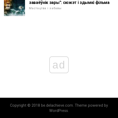
заваёўнік зары": сюжэт і здымкі фільма
Мастацтва і забавы
ad
Copyright © 2018 be.delachieve.com. Theme powered by
WordPress.