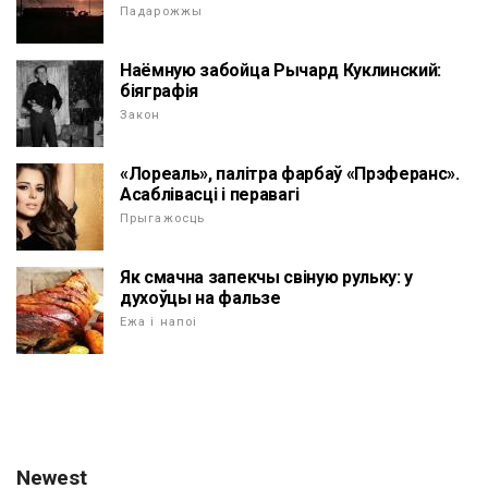
Падарожжы
Наёмную забойца Рычард Куклинский:
біяграфія
Закон
«Лореаль», палітра фарбаў «Прэферанс».
Асаблівасці і перавагі
Прыгажосць
Як смачна запекчы свіную рульку: у
духоўцы на фальзе
Ежа і напоі
Newest