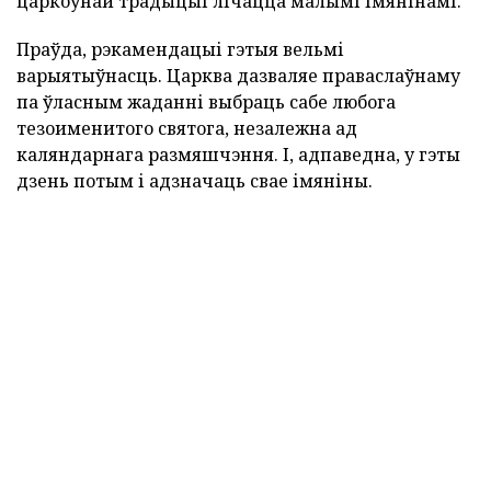
царкоўнай традыцыі лічацца малымі імянінамі.
Праўда, рэкамендацыі гэтыя вельмі
варыятыўнасць. Царква дазваляе праваслаўнаму
па ўласным жаданні выбраць сабе любога
тезоименитого святога, незалежна ад
каляндарнага размяшчэння. І, адпаведна, у гэты
дзень потым і адзначаць свае імяніны.