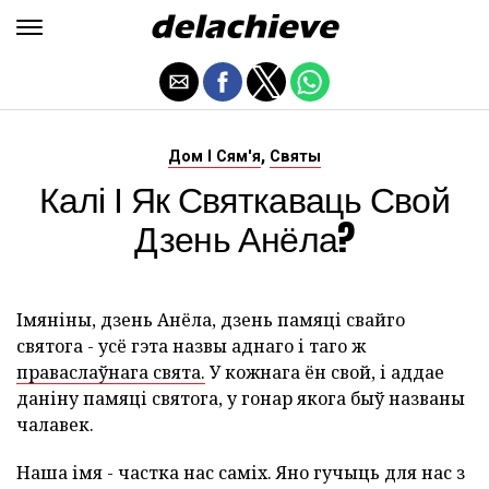
,
Дом І Сям'я
Святы
Калі І Як Святкаваць Свой
Дзень Анёла?
Імяніны, дзень Анёла, дзень памяці свайго
святога - усё гэта назвы аднаго і таго ж
праваслаўнага свята.
У кожнага ён свой, і аддае
даніну памяці святога, у гонар якога быў названы
чалавек.
Наша імя - частка нас саміх. Яно гучыць для нас з