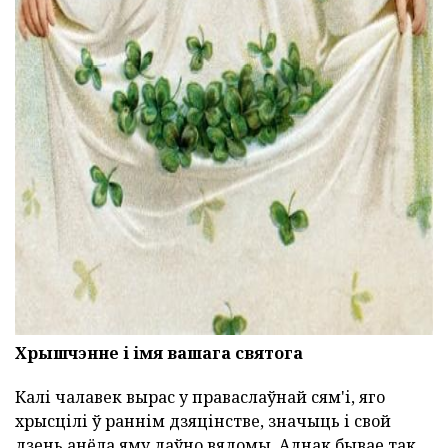
ad
Хрышчэнне і імя вашага святога
Калі чалавек вырас у праваслаўнай сям'і, яго
хрысцілі ў раннім дзяцінстве, значыць і свой
дзень анёла яму даўно вядомы. Аднак бывае так,