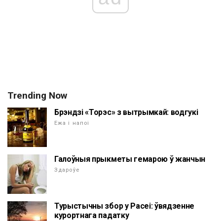
Trending Now
Брэндзі «Торэс» з вытрымкай: водгукі
Ежа і напоі
Галоўныя прыкметы гемарою ў жанчын
Здароўе
Турыстычны збор у Расеі: ўвядзенне
курортнага падатку