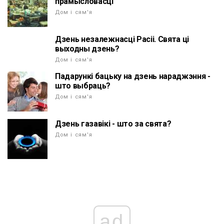
прамысловасці
Дом і сям'я
Дзень незалежнасці Расіі. Свята ці
выходны дзень?
Дом і сям'я
Падарункі бацьку на дзень нараджэння -
што выбраць?
Дом і сям'я
Дзень газавікі - што за свята?
Дом і сям'я
ad