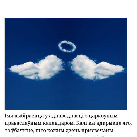
Імя выбіраецца ў адпаведнасці з царкоўным
праваслаўным календаром. Калі вы адкрыеце яго,
то ўбачыце, што кожны дзень прысвечаны