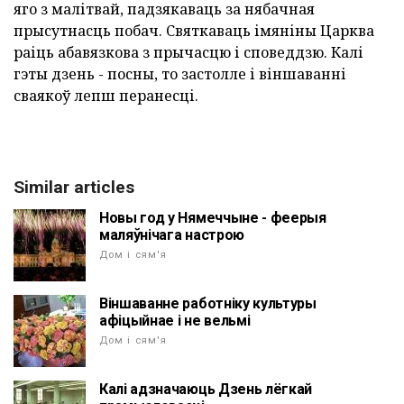
яго з малітвай, падзякаваць за нябачная
прысутнасць побач. Святкаваць імяніны Царква
раіць абавязкова з прычасцю і споведдзю. Калі
гэты дзень - посны, то застолле і віншаванні
сваякоў лепш перанесці.
Similar articles
Новы год у Нямеччыне - феерыя
маляўнічага настрою
Дом і сям'я
Віншаванне работніку культуры
афіцыйнае і не вельмі
Дом і сям'я
Калі адзначаюць Дзень лёгкай