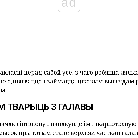
ad
класці перад сабой усё, з чаго робяцца лялькі
 не адцягвацца і займацца цікавым выглядам 
м.
 ТВАРЫЦЬ З ГАЛАВЫ
лачак сінтэпону і напакуйце ім шкарпэткавую
мысок пры гэтым стане верхняй часткай галав