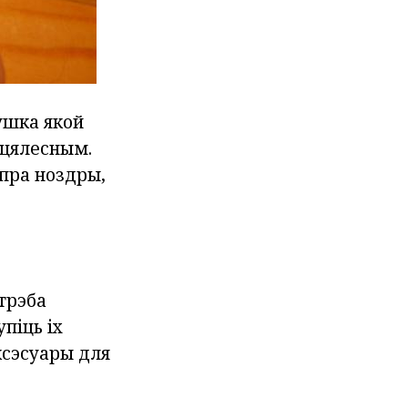
вушка якой
е цялесным.
пра ноздры,
 трэба
піць іх
ксэсуары для