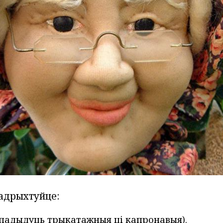
падрыхтуйце:
(падыдуць трыкатажныя ці капронавыя).