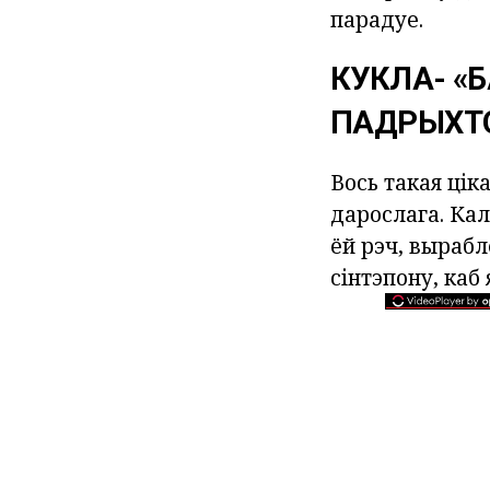
парадуе.
КУКЛА- «
ПАДРЫХТО
Вось такая цік
дарослага. Кал
ёй рэч, вырабл
сінтэпону, каб