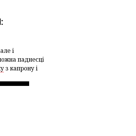
:
але і
 можна паднесці
ку
з капрону і