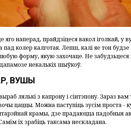
е яго наперад, прайдзіцеся вакол іголкай, у 
а пад колер калготак. Лепш, калі яе тон будз
любую форму, якую захочаце. Не забудзьцеся 
 дапамозе некалькіх шыўкоў.
АР, ВУШЫ
ыраб лялькі з капрону і сінтэпону. Зараз вам
очы цаццы. Можна паступіць зусім проста - ку
антарэйнай крамы, дзе прадаюцца падобныя а
Самім іх зрабіць таксама нескладана.