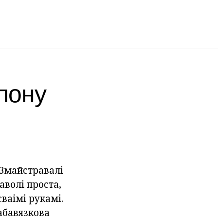
эпону
 Змайстравалі
аволі проста,
сваімі рукамі.
абавязкова