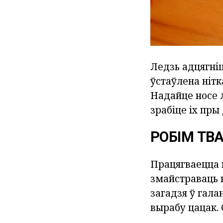
Ледзь адцягніц
ўстаўлена нітк
Надайце носе 
зрабіце іх пры
РОБІМ ТВ
Працягваецца в
змайстраваць в
загадзя ў гал
вырабу цацак. 