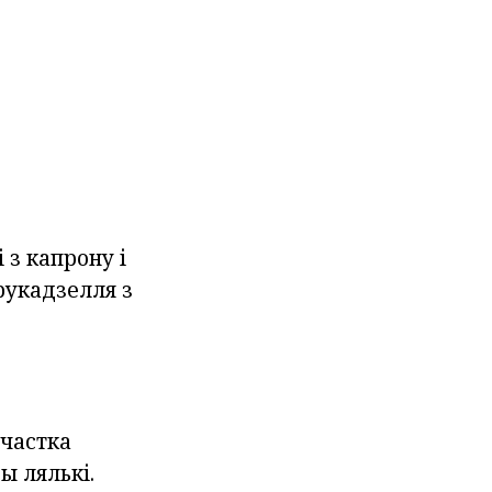
 з капрону і
рукадзелля з
 частка
ы лялькі.