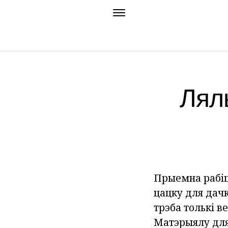
Ляль
Прыемна рабіц
цацку для дачк
трэба толькі ве
Матэрыялу для 