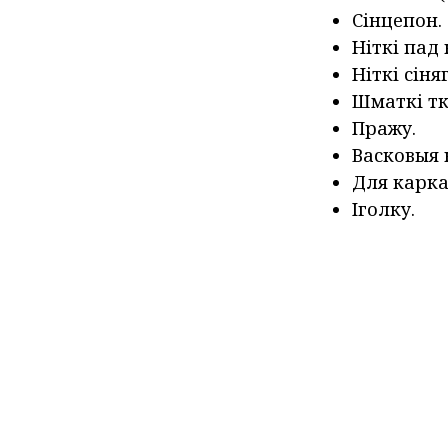
Сінцепон.
Ніткі пад
Ніткі сіня
Шматкі тк
Пражу.
Васковыя 
Для карка
Іголку.