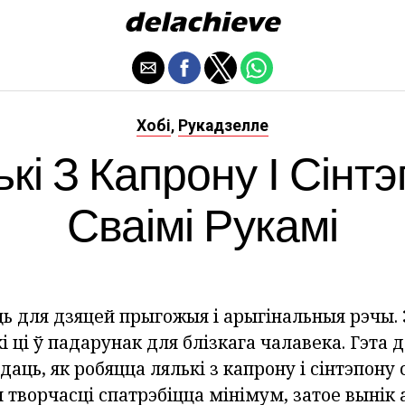
Хобі
Рукадзелле
,
кі З Капрону І Сінт
Сваімі Рукамі
ь для дзяцей прыгожыя і арыгінальныя рэчы.
і ці ў падарунак для блізкага чалавека. Гэта д
даць, як робяцца лялькі з капрону і сінтэпону 
творчасці спатрэбіцца мінімум, затое вынік 