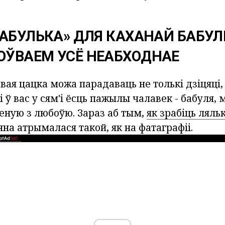
БАБУЛЬКА» ДЛЯ КАХАНАЙ БАБУЛІ
ЎВАЕМ УСЁ НЕАБХОДНАЕ
авая цацка можа парадаваць не толькі дзіцяці, 
і ў вас у сям'і ёсць пажылы чалавек - бабуля,
еную з любоўю. Зараз аб тым,
як зрабіць ляль
 яна атрымалася такой, як на фатаграфіі.