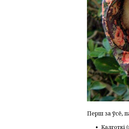
Перш за ўсё, 
Калготкі 