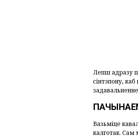
Лепш адразу па
сінтэпону, каб
задавальненне
ПАЧЫНАЕМ
Вазьміце кава
калготак. Сам 