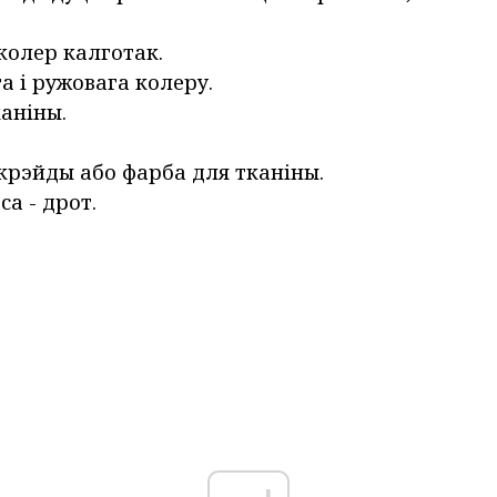
 колер калготак.
га і ружовага колеру.
аніны.
крэйды або фарба для тканіны.
са - дрот.