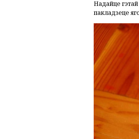
Надайце гэтай
пакладзеце яг