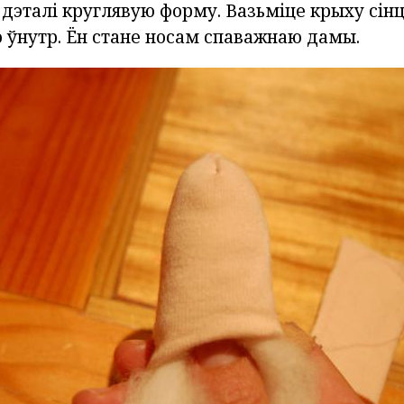
 дэталі круглявую форму. Вазьміце крыху сін
о ўнутр. Ён стане носам спаважнаю дамы.