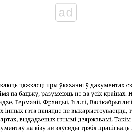
ad
каюць цяжкасці пры ўказанні ў дакументах с
 імя па бацьку, разумеюць не ва ўсіх краінах.
зе, Германіі, Францыі, Італіі, Вялікабрытані
х іншых гэта паняцце не выкарыстоўваецца, т
партах, выдадзеных гэтымі дзяржавамі. Такім
ументаў на візу не заўсёды трэба прапісваць 