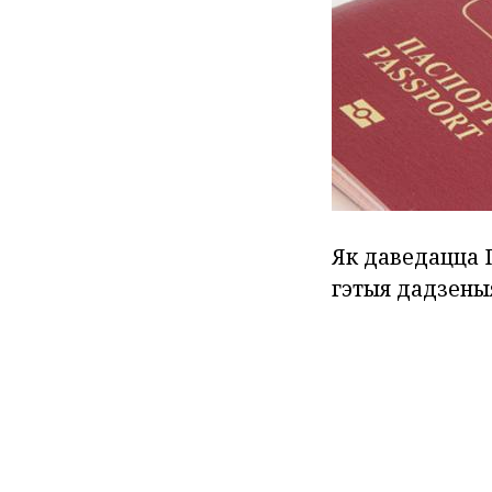
Як даведацца П
гэтыя дадзены