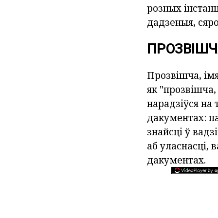
розных інстанц
дадзеныя, сярод
ПРОЗВІШЧА
Прозвішча, ім
як "прозвішча, 
нарадзіўся на 
дакументах: п
знайсці ў вадз
аб уласнасці,
дакументах.