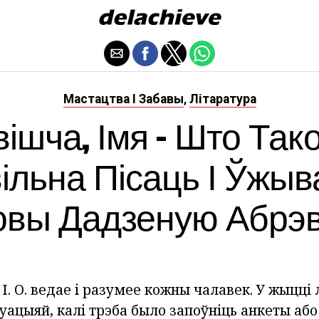
Мастацтва І Забавы
Літаратура
,
ішча, Імя - Што Так
ільна Пісаць І Ўжыв
вы Дадзеную Абрэв
 І. О. ведае і разумее кожны чалавек. У жыцці
туацыяй, калі трэба было запоўніць анкеты аб