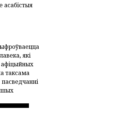
е асабістыя
сшыфроўваецца
авека, які
у афіцыйных
на таксама
, пасведчанні
іншых