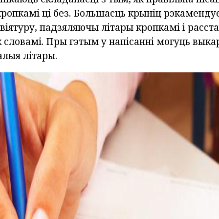
кропкамі ці без. Большасць крыніц рэкамендуе
віятуру, падзяляючы літары кропкамі і расс
 словамі. Пры гэтым у напісанні могуць выка
малыя літары.