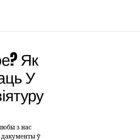
ое? Як
аць У
іятуру
 любы з нас
о дакументы ў