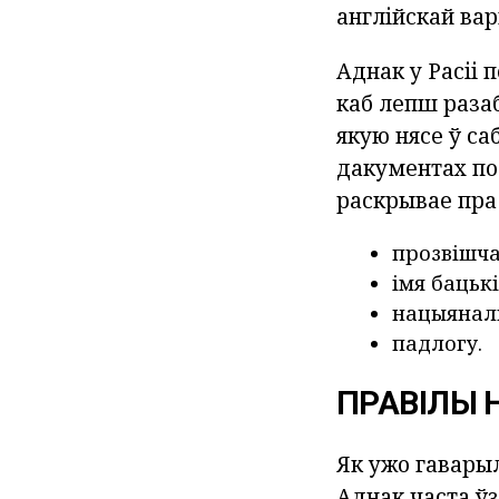
англійскай вар
Аднак у Расіі 
каб лепш раза
якую нясе ў са
дакументах пол
раскрывае пра
прозвішча
імя бацьк
нацыянал
падлогу.
ПРАВІЛЫ 
Як ужо гавары
Аднак часта ўз