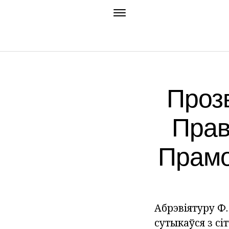
Прозв
Прав
Прамо
Абрэвіятуру Ф.
сутыкаўся з сі