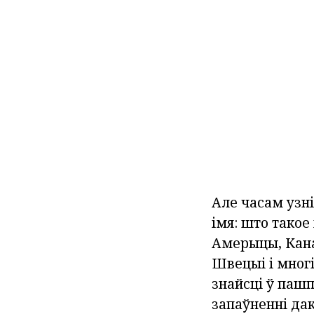
Але часам узні
імя: што такое
Амерыцы, Канад
Швецыі і многі
знайсці ў паш
запаўненні дак