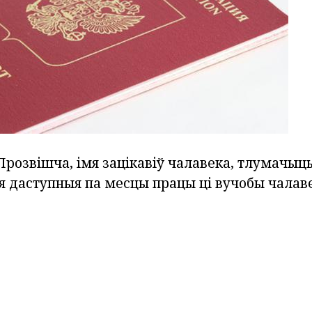
розвішча, імя зацікавіў чалавека, тлумачыць
я даступныя па месцы працы ці вучобы чалаве