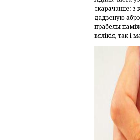
скарачэнне: з 
дадзеную абрэ
прабелы паміж
вялікія, так і 