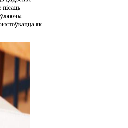
 пісаць
таўляючы
рыстоўвацца як