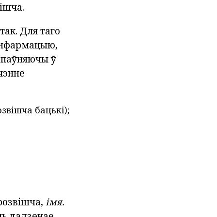
ішча.
так. Для таго
 інфармацыю,
запаўняючы ў
чэнне
звішча бацькі);
розвішча,
імя.
ць дадзенае