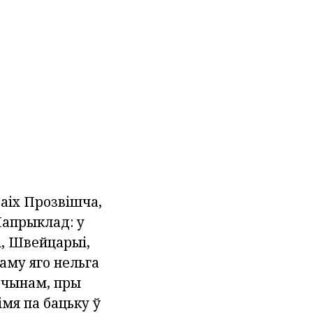
ваіх Прозвішча,
 Напрыклад: у
і, Швейцарыі,
аму яго нельга
 чынам, пры
імя па бацьку ў