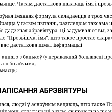
ыянце. Часам дастаткова паказаць імя і прозв
поўная імянная формула складаецца з трох час
брацца ў гэтым пытанні, разгледзім таксама
бе дадзеная абрэвіятура. Ці задумваліся вы, 
е "Прозвішча, імя", што такое простае скара
 вас дастаткова шмат інфармацыі:
 аднаго з бацькоў (у пераважнай большасці про
і альбо айчыма;
ьнасць;
НАПІСАННЯ АБРЭВІЯТУРЫ
лася, людзі ў асноўным ведаюць, што таоке П
нікаюць складанасці з тым, як правільна піса