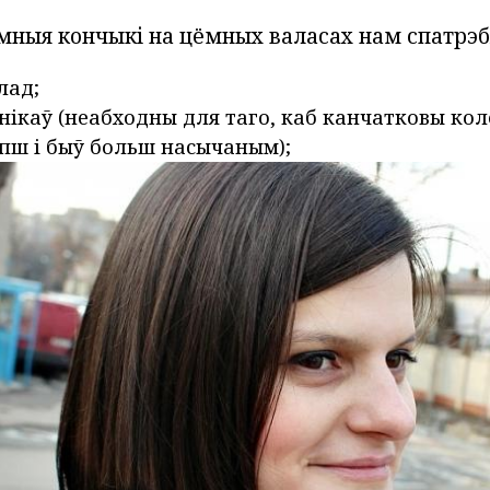
ёмныя кончыкі на цёмных валасах нам спатрэб
лад;
нікаў (неабходны для таго, каб канчатковы кол
пш і быў больш насычаным);