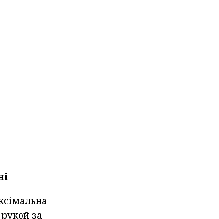
ні
аксімальна
 рукой за