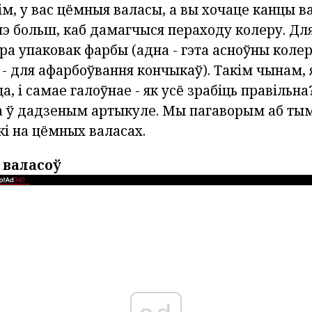
ім, у вас цёмныя валасы, а вы хочаце канцы в
э больш, каб дамагчыся пераходу колеру. Для
ра упаковак фарбы (адна - гэта асноўны коле
 - для афарбоўвання кончыкаў). Такім чынам, 
, і самае галоўнае - як усё зрабіць правільна?
а ў дадзеным артыкуле. Мы пагаворым аб тым
і на цёмных валасах.
 валасоў