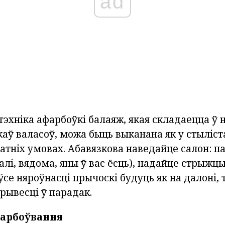
ad
эхніка афарбоўкі балаяж, якая складаецца ў 
аў валасоў, можа быць выканана як у стыліста,
атніх умовах. Абавязкова наведайце салон: п
алі, вядома, яны ў вас ёсць), надайце стрыжц
се няроўнасці прычоскі будуць як на далоні,
рывесці ў парадак.
фарбоўвання