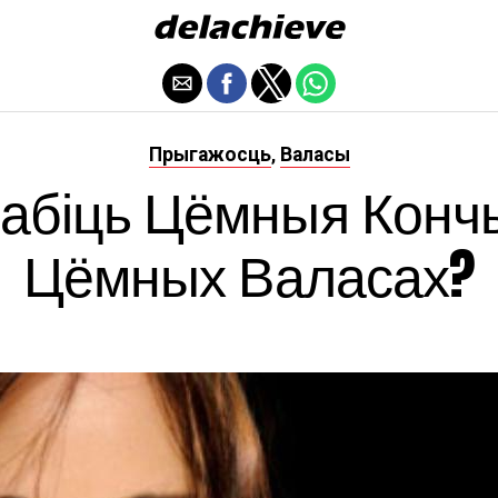
Прыгажосць
Валасы
,
рабіць Цёмныя Кончы
Цёмных Валасах?