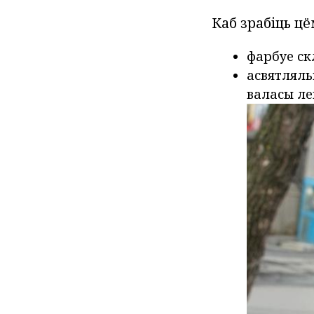
Каб зрабіць ц
фарбуе ск
асвятляль
валасы ле