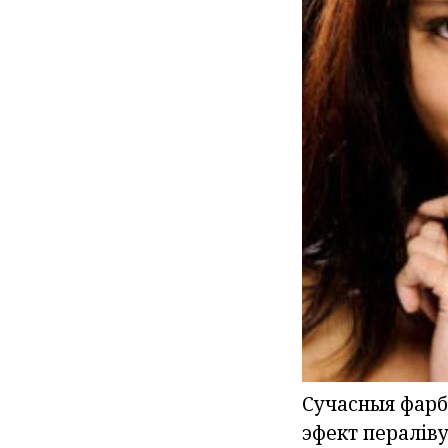
Сучасныя фарб
эфект пералів