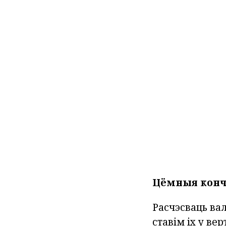
Цёмныя конч
Расчэсваць ва
ставім іх у в