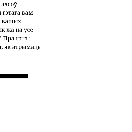
аласоў
 гэтага вам
р вашых
як жа на ўсё
 Пра гэта і
, як атрымаць