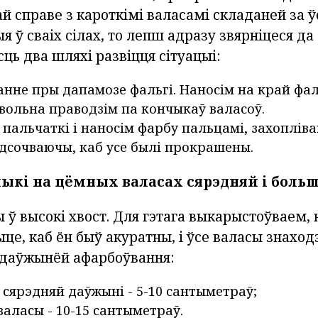
й справе з кароткімі валасамі складаней за ў
я ў сваіх сілах, то лепш адразу звярніцеся да
сць два шляхі развіцця сітуацыі:
нне пры дапамозе фальгі. Наносім на край фал
авольна праводзім па кончыкаў валасоў.
пальчаткі і наносім фарбу пальцамі, захоплів
адсочваючы, каб усе былі прокрашены.
ыкі на цёмных валасах сярэдняй і боль
 ў высокі хвост. Для гэтага выкарыстоўваем, 
це, каб ён быў акуратны, і ўсе валасы знаходзі
даўжынёй афарбоўвання:
 сярэдняй даўжыні - 5-10 сантыметраў;
валасы - 10-15 сантыметраў.