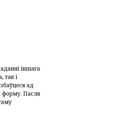
наданні іншага
 так і
азбаўцеся ад
ы форму. Пасля
 таму