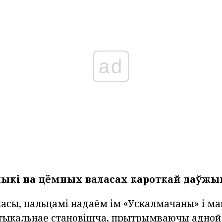
ad
ыкі на цёмных валасах кароткай даўжы
ласы, пальцамі надаём ім «Ускалмачаны» і м
ертыкальнае становішча, прытрымваючы адной