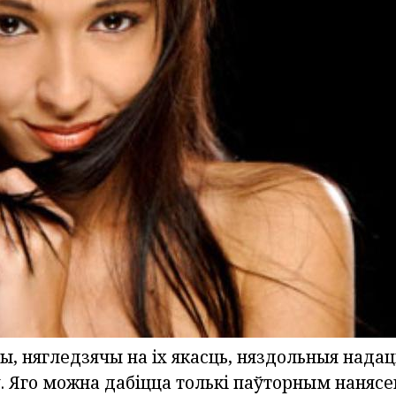
ы, нягледзячы на іх якасць, няздольныя нада
у. Яго можна дабіцца толькі паўторным наняс