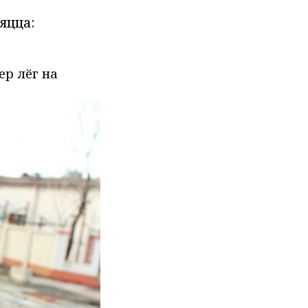
яцца:
ер лёг на