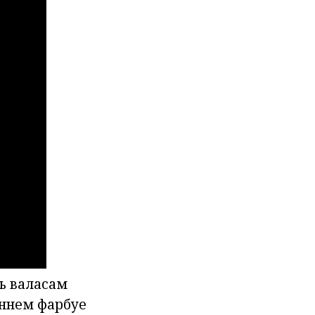
ць валасам
еннем фарбуе