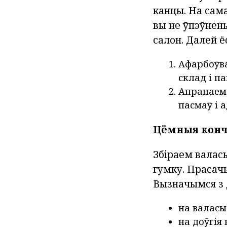
канцы. На сама
вы не ўпэўнены
салон. Далей ё
Афарбоўва
склад і п
Апранаем 
пасмаў і 
Цёмныя конч
Збіраем валасы
гумку. Прасачы
Вызначымся з 
на валасы
на доўгія 