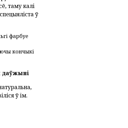
сё, таму калі
 спецыяліста ў
ьгі фарбуе
аючы кончыкі
ш даўжыні
натуральна,
ліся ў ім.