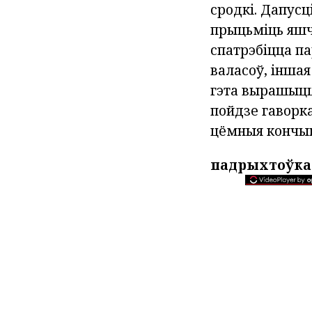
сродкі. Дапусц
прыцьміць яшч
спатрэбіцца па
валасоў, іншая
гэта вырашыцца
пойдзе гаворк
цёмныя кончык
падрыхтоўка