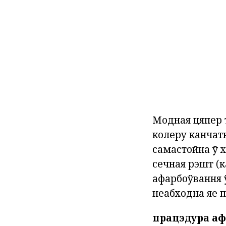
Модная цяпер т
колеру канчатк
самастойна ў х
сечная рэшт (к
афарбоўвання ў
неабходна яе п
працэдура а