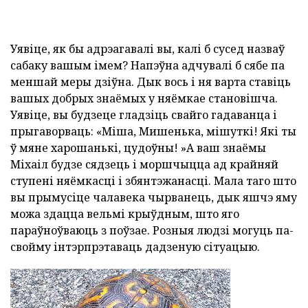
Уявіце, як бы адрэагавалі вы, калі б сусед назваў
сабаку вашым імем? Напэўна адчувалі б сябе па
меншай меры дзіўна. Дык вось і ня варта ставіць
вашых добрых знаёмых у няёмкае становішча.
Уявіце, вы будзеце гладзіць свайго гадаванца і
прыгаворваць: «Міша, Мишенька, мішуткі! Які ты
ў мяне харошанькі, цудоўны! »А ваш знаёмы
Міхаіл будзе сядзець і моршчыцца ад крайняй
ступені няёмкасці і збянтэжанасці. Мала таго што
вы прымусіце чалавека чырванець, дык яшчэ яму
можа здацца вельмі крыўдным, што яго
параўноўваюць з поўзае. Розныя людзі могуць па-
свойму інтэрпрэтаваць дадзеную сітуацыю.