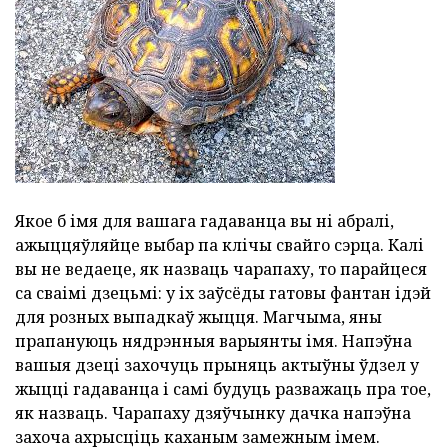
Якое б імя для вашага гадаванца вы ні абралі,
ажыццяўляйце выбар па клічы свайго сэрца. Калі
вы не ведаеце, як назваць чарапаху, то парайцеся
са сваімі дзецьмі: у іх заўсёды гатовы фантан ідэй
для розных выпадкаў жыцця. Магчыма, яны
прапануюць нядрэнныя варыянты імя. Напэўна
вашыя дзеці захочуць прыняць актыўны ўдзел у
жыцці гадаванца і самі будуць разважаць пра тое,
як назваць. Чарапаху дзяўчынку дачка напэўна
захоча ахрысціць каханым замежным імем.