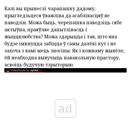
Калі вы прынеслі чарапашку дадому,
прыгледзьцеся ўважліва да асаблівасцяў яе
паводзін. Можа быць, черепашка паводзіць сябе
актыўна, праяўляе дапытлівасць і
жыццялюбства? Можа здарыцца і так, што яна
будзе імкнуцца забіцца ў самы далёкі кут і не
захоча з вамі мець зносіны. Як і кожнаму жывёле,
ёй неабходна вывучыць навакольную прастору,
асвоіць будучую тэрыторыю.
ad