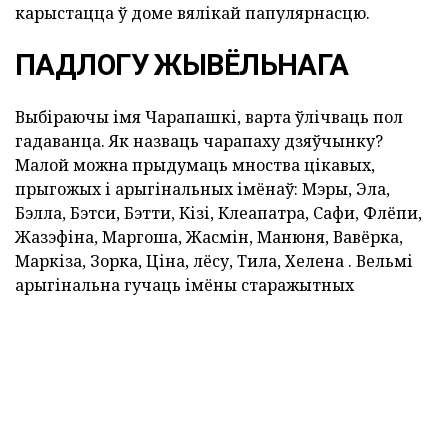
карыстацца ў доме вялікай папулярнасцю.
ПАДЛОГУ ЖЫВЁЛЬНАГА
Выбіраючы імя Чарапашкі, варта ўлічваць пол
гадаванца. Як назваць чарапаху дзяўчынку?
Малой можна прыдумаць мноства цікавых,
прыгожых і арыгінальных імёнаў: Мэры, Эла,
Бэлла, Бэтси, Бэтти, Кізі, Клеапатра, Сафи, Флёпи,
Жазэфіна, Маргоша, Жасмін, Манюня, Вавёрка,
Маркіза, Зорка, Ціна, лёсу, Тила, Хелена . Вельмі
арыгінальна гучаць імёны старажытных