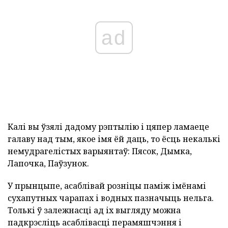
ad
Калі вы ўзялі дадому рэптылію і цяпер ламаеце
галаву над тым, якое імя ёй даць, то ёсць некалькі
немудрагелістых варыянтаў: Пясок, Дымка,
Лапочка, Паўзунок.
У прынцыпе, асаблівай розніцы паміж імёнамі
сухапутных чарапах і водных пазначыць нельга.
Толькі ў залежнасці ад іх выгляду можна
падкрэсліць асаблівасці перамяшчэння і