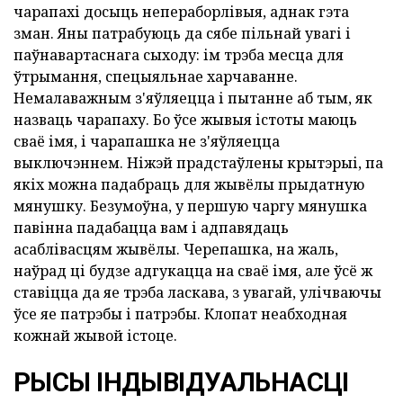
чарапахі досыць непераборлівыя, аднак гэта
зман. Яны патрабуюць да сябе пільнай увагі і
паўнавартаснага сыходу: ім трэба месца для
ўтрымання, спецыяльнае харчаванне.
Немалаважным з'яўляецца і пытанне аб тым, як
назваць чарапаху. Бо ўсе жывыя істоты маюць
сваё імя, і чарапашка не з'яўляецца
выключэннем. Ніжэй прадстаўлены крытэрыі, па
якіх можна падабраць для жывёлы прыдатную
мянушку. Безумоўна, у першую чаргу мянушка
павінна падабацца вам і адпавядаць
асаблівасцям жывёлы. Черепашка, на жаль,
наўрад ці будзе адгукацца на сваё імя, але ўсё ж
ставіцца да яе трэба ласкава, з увагай, улічваючы
ўсе яе патрэбы і патрэбы. Клопат неабходная
кожнай жывой істоце.
РЫСЫ ІНДЫВІДУАЛЬНАСЦІ