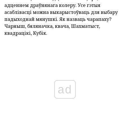
адценнем драўнянага колеру. Усе гэтыя
асаблівасці можна выкарыстоўваць для выбару
падыходнай мянушкі. Як назваць чарапаху?
Чарныш, бяляначка, квача, Шахматыст,
квадрацікі, Кубік.
ad