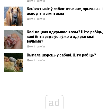
Дом і сям'я
Кан'юктывіт ў сабак: лячэнне, прычыны і
асноўныя сімптомы
Дом і сям'я
Калі кацяня адкрывае вочы? Што рабіць,
калі ён нарадзіўся ўжо з адкрытымі
вачыма?
Дом і сям'я
Выпала шэрсць у сабакі. Што рабіць?
Дом і сям'я
ad