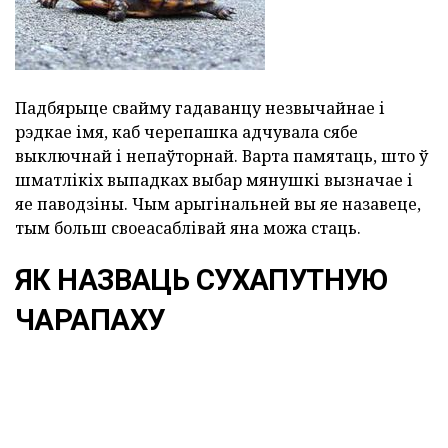
Падбярыце свайму гадаванцу незвычайнае і
рэдкае імя, каб черепашка адчувала сябе
выключнай і непаўторнай. Варта памятаць, што ў
шматлікіх выпадках выбар мянушкі вызначае і
яе паводзіны. Чым арыгінальней вы яе назавеце,
тым больш своеасаблівай яна можа стаць.
ЯК НАЗВАЦЬ СУХАПУТНУЮ
ЧАРАПАХУ