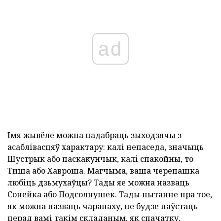
ad
Імя жывёле можна падабраць зыходзячы з
асаблівасцяў характару: калі непаседа, значыць
Шустрык або паскакунчык, калі спакойны, то
Тиша або Хавроша. Магчыма, ваша черепашка
любіць дзьмухаўцы? Тады яе можна назваць
Сонейка або Подсолнушек. Тады пытанне пра тое,
як можна назваць чарапаху, не будзе паўстаць
перад вамі такім складаным, як спачатку.