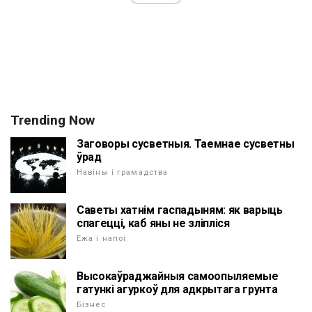
Trending Now
Заговоры сусветныя. Таемнае сусветны
ўрад
Навіны і грамадства
Саветы хатнім гаспадыням: як варыць
спагецці, каб яны не зліпліся
Ежа і напоі
Высокаўраджайныя самоопыляемые
гатункі агуркоў для адкрытага грунта
Бізнес