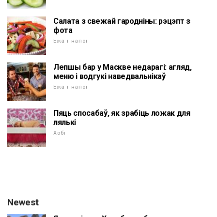
Салата з свежай гародніны: рэцэпт з
фота
Ежа і напоі
Лепшы бар у Маскве недарагі: агляд,
меню і водгукі наведвальнікаў
Ежа і напоі
Пяць спосабаў, як зрабіць ложак для
лялькі
Хобі
Newest