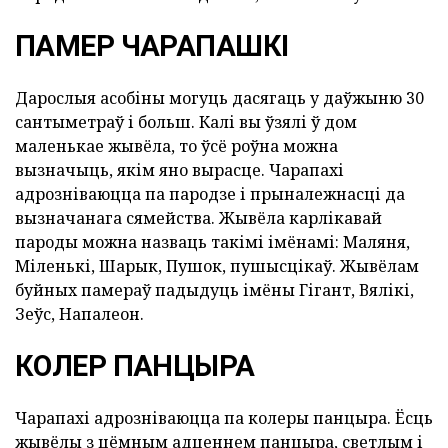
ПАМЕР ЧАРАПАШКІ
Дарослыя асобіны могуць дасягаць у даўжыню 30
сантыметраў і больш. Калі вы ўзялі ў дом
маленькае жывёла, то ўсё роўна можна
вызначыць, якім яно вырасце. Чарапахі
адрозніваюцца па пародзе і прыналежнасці да
вызначанага сямейства. Жывёла карлікавай
пароды можна назваць такімі імёнамі: Маляня,
Міленькі, Шарык, Пушок, пушысцікаў. Жывёлам
буйных памераў падыдуць імёны Гігант, Вялікі,
Зеўс, Напалеон.
КОЛЕР ПАНЦЫРА
Чарапахі адрозніваюцца па колеры панцыра. Ёсць
жывёлы з цёмным адценнем панцыра, светлым і