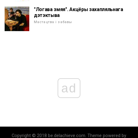
"Логава змяя". Акцёры захапляльнага
дэтэктыва
Мастацтва і забавы
ad
Copyright © 2018 be.delachieve.com. Theme powered by