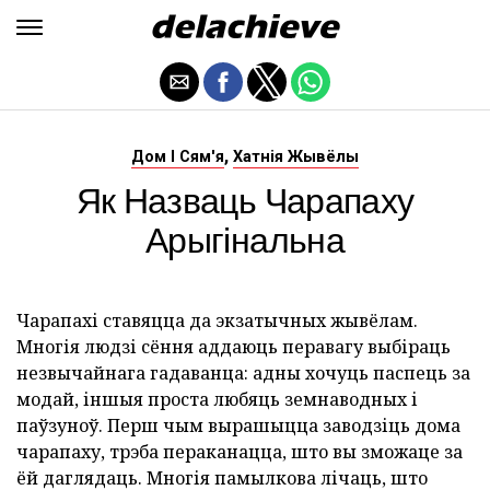
,
Дом І Сям'я
Хатнія Жывёлы
Як Назваць Чарапаху
Арыгінальна
Чарапахі ставяцца да экзатычных жывёлам.
Многія людзі сёння аддаюць перавагу выбіраць
незвычайнага гадаванца: адны хочуць паспець за
модай, іншыя проста любяць земнаводных і
паўзуноў. Перш чым вырашыцца заводзіць дома
чарапаху, трэба пераканацца, што вы зможаце за
ёй даглядаць. Многія памылкова лічаць, што