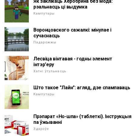
Як заклікаць Херобрина без мода:
рэальнасць ці выдумка
Кампутары
Воронцовского сажалкі: мінулае і
сучаснасць
Падарожжы
Лесвіца вінтавая - годны элемент
інтэр'еру
Хатні ўтульнасць
Што такое "Лайн": агляд, дзе спампаваць
Кампутары
Прэпарат «Но-шпа» (таблеткі). Інструкцыя
па ўжыванні
Здароўе