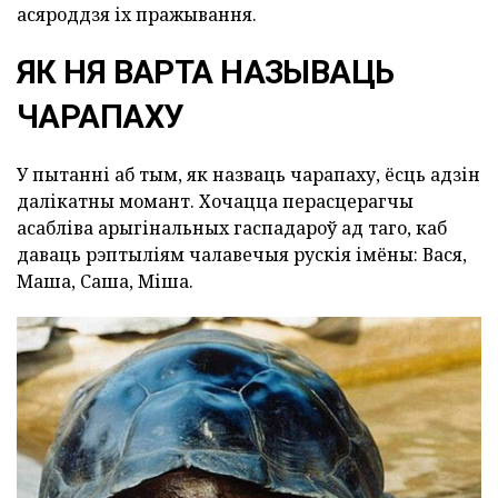
асяроддзя іх пражывання.
ЯК НЯ ВАРТА НАЗЫВАЦЬ
ЧАРАПАХУ
У пытанні аб тым, як назваць чарапаху, ёсць адзін
далікатны момант. Хочацца перасцерагчы
асабліва арыгінальных гаспадароў ад таго, каб
даваць рэптыліям чалавечыя рускія імёны: Вася,
Маша, Саша, Міша.