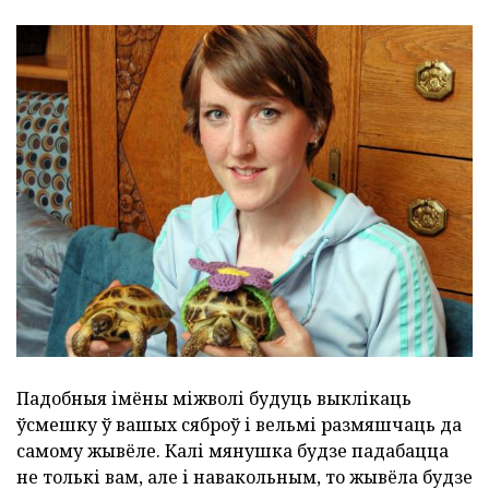
Падобныя імёны міжволі будуць выклікаць
ўсмешку ў вашых сяброў і вельмі размяшчаць да
самому жывёле. Калі мянушка будзе падабацца
не толькі вам, але і навакольным, то жывёла будзе