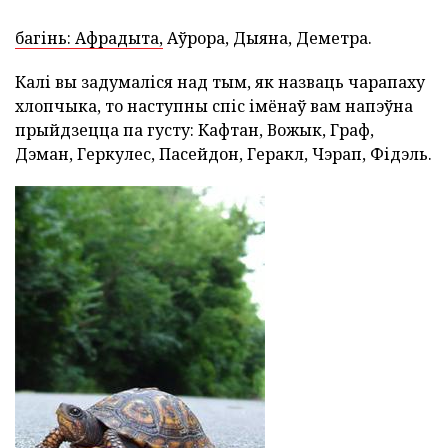
багінь: Афрадыта,
Аўрора, Дыяна, Деметра.
Калі вы задумаліся над тым, як назваць чарапаху
хлопчыка, то наступны спіс імёнаў вам напэўна
прыйдзецца па густу: Кафтан, Вожык, Граф,
Дэман, Геркулес, Пасейдон, Геракл, Чэрап, Фідэль.