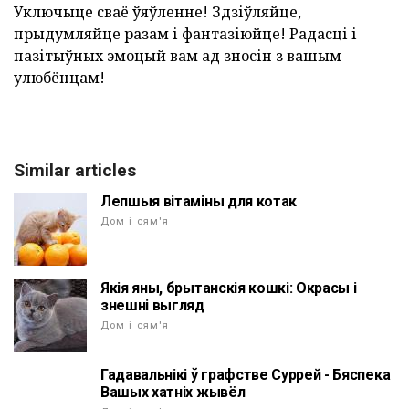
Уключыце сваё ўяўленне! Здзіўляйце,
прыдумляйце разам і фантазіюйце! Радасці і
пазітыўных эмоцый вам ад зносін з вашым
улюбёнцам!
Similar articles
Лепшыя вітаміны для котак
Дом і сям'я
Якія яны, брытанскія кошкі: Окрасы і
знешні выгляд
Дом і сям'я
Гадавальнікі ў графстве Суррей - Бяспека
Вашых хатніх жывёл