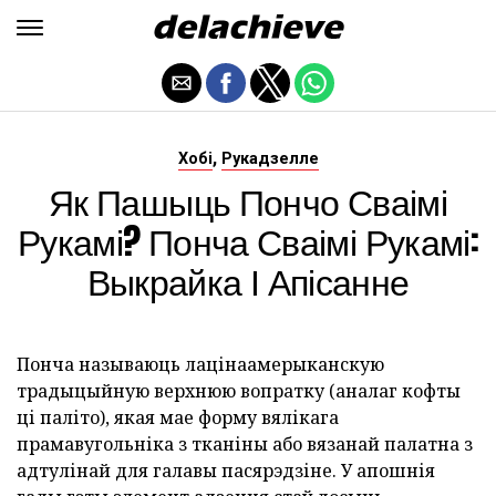
,
Хобі
Рукадзелле
Як Пашыць Пончо Сваімі
Рукамі? Понча Сваімі Рукамі:
Выкрайка І Апісанне
Понча называюць лацінаамерыканскую
традыцыйную верхнюю вопратку (аналаг кофты
ці паліто), якая мае форму вялікага
прамавугольніка з тканіны або вязанай палатна з
адтулінай для галавы пасярэдзіне. У апошнія