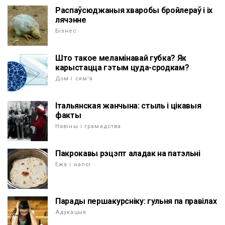
Распаўсюджаныя хваробы бройлераў і іх
лячэнне
Бізнес
Што такое меламінавай губка? Як
карыстацца гэтым цуда-сродкам?
Дом і сям'я
Італьянская жанчына: стыль і цікавыя
факты
Навіны і грамадства
Пакрокавы рэцэпт аладак на патэльні
Ежа і напоі
Парады першакурсніку: гульня па правілах
Адукацыя