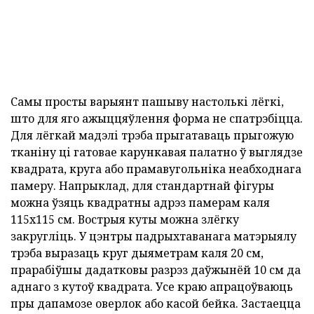
Самы просты варыянт пашыву настолькі лёгкі,
што для яго ажыццяўлення форма не спатрэбіцца.
Для лёгкай мадэлі трэба прыгатаваць прыгожую
тканіну ці гатовае карункавая палатно ў выглядзе
квадрата, круга або прамавугольніка неабходнага
памеру. Напрыклад, для стандартнай фігуры
можна ўзяць квадратны адрэз памерам каля
115х115 см. Вострыя куты можна злёгку
закругліць. У цэнтры падрыхтаванага матэрыялу
трэба выразаць круг дыяметрам каля 20 см,
прарабіўшы дадатковы разрэз даўжынёй 10 см да
аднаго з кутоў квадрата. Усе краю апрацоўваюць
пры дапамозе оверлок або касой бейка. Застаецца