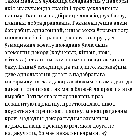
такой мадэлі з'яўляюцца складанасць у падборы
якія спалучаюцца тканін і трохі ускладнены
пашыў. Тканіны, падбірайце для абодвух бакоў,
павінны добра драпаваць. Рэкамендуецца адзін
бок рабіць аднатоннай, іншая можа ўтрымліваць
малюнак або быць кантраснага колеру. Для
ўзмацнення эфекту пажадана ўключыць
элементы дэкору (каўнерык, кішэні, пояс,
обтачка) з тканіны-кампаньёна на адпаведнай
баку. Пашыў зводзіцца да таго, што, выразаўшы
дзве аднолькавыя дэталі з падабранага
матэрыялу, іх складаюць асабовым бокам адзін да
аднаго і стачивают як мага бліжэй да краю па нізе
вырабы. Затым яго выварочваюць праз
незашитую гарлавіну, проутюживают шво і
акуратна застрачивают пакінуты неапрацаваны
край. Дадаўшы дэкаратыўныя элементы,
атрымліваюць эфектную рэч, якая доўга не
надакучыць, бо мае некалькі варыянтаў