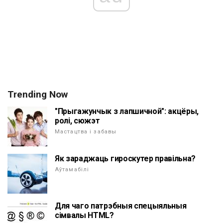
Trending Now
"Прыгажунчык з лапшичной": акцёры,
ролі, сюжэт
Мастацтва і забавы
Як зараджаць гироскутер правільна?
Аўтамабілі
Для чаго патрэбныя спецыяльныя
сімвалы HTML?