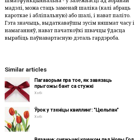
шматфункцыянальна - у залежнасці ад абранай
мадэлі, можа стаць заменай шаліка (калі абраць
кароткае і абліпальную) або шалі, і нават паліто.
Гэта значыць, выдаткаваўшы зусім няшмат часу і
намаганняў, нават пачаткоўкі швачцы ўдасца
вырабіць паўнавартасную дэталь гардэроба.
Similar articles
Пагаворым пра тое, як завязаць
прыгожы бант са стужкі
Хобі
Ўрок у тэхніцы квиллинг: "Цюльпан"
Хобі
Вязанне: сняжынкі кручком пад Новы Год