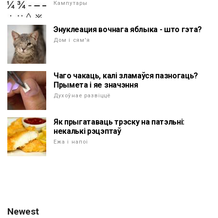
Кампутары
Энуклеация вочнага яблыка - што гэта?
Дом і сям'я
Чаго чакаць, калі зламаўся пазногаць?
Прымета і яе значэння
Духоўнае развіццё
Як прыгатаваць трэску на патэльні:
некалькі рэцэптаў
Ежа і напоі
Newest