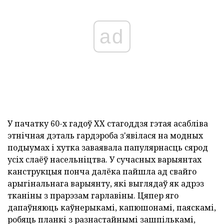
ad
У пачатку 60-х гадоў ХХ стагоддзя гэтая асабліва
этнічная дэталь гардэроба з'явілася на модных
подыумах і хутка заваявала папулярнасць сярод
усіх слаёў насельніцтва. У сучасных варыянтах
канструкцыя понча далёка пайшла ад свайго
арыгінальнага варыянту, які выглядаў як адрэз
тканіны з прарэзам гарлавіны. Цяпер яго
дапаўняюць каўнерыкамі, капюшонамі, паяскамі,
робяць планкі з разнастайнымі зашпількамі,