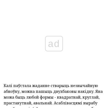
ad
Калі паўстала жаданне стварыць незвычайную
абноўку, можна пашыць двухбаковы накідку. Яна
можа быць любой формы - квадратнай, круглай,
прастакутнай, авальнай. Асаблівасцямі вырабу