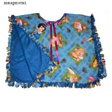
шкарпэткі.