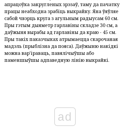
апрацоўка закругленых зрэзаў, таму да пачатку
працы неабходна зрабіць выкрайку. Яна ўяўляе
сабой чвэрць круга з агульным радыусам 60 см.
Пры гэтым дыяметр гарлавіны складзе 30 см, а
даўжыня вырабы ад гарлавіны да краю - 45 см.
Пры такіх паказчыках атрымаецца скарочаная
мадэль (прыблізна да пояса). Даўжыню накідкі
можна вар'іраваць, павялічыўшы або
паменшыўшы адпаведную лінію выкрайкі.
ad