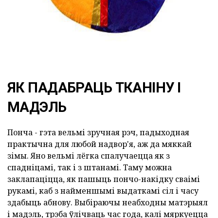
ЯК ПАДАБРАЦЬ ТКАНІНУ І
МАДЭЛЬ
Понча - гэта вельмі зручная рэч, падыходная
практычна для любой надвор'я, аж да мяккай
зімы. Яно вельмі лёгка спалучаецца як з
спадніцамі, так і з штанамі. Таму можна
заклапаціцца, як пашыць пончо-накідку сваімі
рукамі, каб з найменшымі выдаткамі сіл і часу
здабыць абнову. Выбіраючы неабходны матэрыял
і мадэль, трэба ўлічваць час года, калі мяркуецца