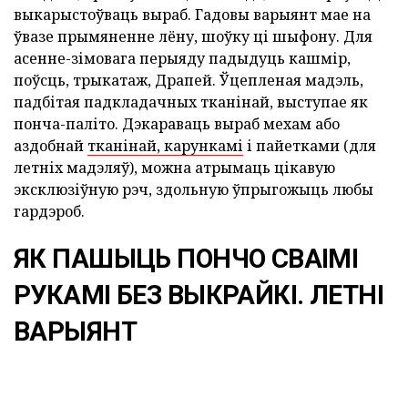
выкарыстоўваць выраб. Гадовы варыянт мае на
ўвазе прымяненне лёну, шоўку ці шыфону. Для
асенне-зімовага перыяду падыдуць кашмір,
поўсць, трыкатаж, Драпей. Ўцепленая мадэль,
падбітая падкладачных тканінай, выступае як
понча-паліто. Дэкараваць выраб мехам або
аздобнай
тканінай, карункамі
і пайетками (для
летніх мадэляў), можна атрымаць цікавую
эксклюзіўную рэч, здольную ўпрыгожыць любы
гардэроб.
ЯК ПАШЫЦЬ ПОНЧО СВАІМІ
РУКАМІ БЕЗ ВЫКРАЙКІ. ЛЕТНІ
ВАРЫЯНТ