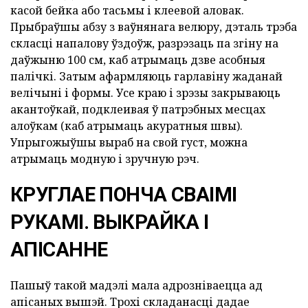
касой бейка або тасьмы і клеевой аловак.
Прыбраўшы абзу з ваўнянага велюру, дэталь трэба
скласці напалову ўздоўж, разрэзаць па згіну на
даўжыню 100 см, каб атрымаць дзве асобныя
палічкі. Затым афармляюць гарлавіну жаданай
велічыні і формы. Усе краю і зрэзы закрываюць
акантоўкай, подклеивая ў патрэбных месцах
алоўкам (каб атрымаць акуратныя швы).
Упрыгожыўшы выраб на свой густ, можна
атрымаць модную і зручную рэч.
КРУГЛАЕ ПОНЧА СВАІМІ
РУКАМІ. ВЫКРАЙКА І
АПІСАННЕ
Пашыў такой мадэлі мала адрозніваецца ад
апісаных вышэй. Трохі складанасці дадае