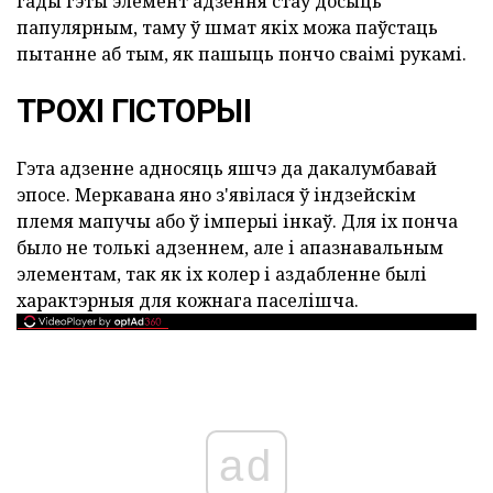
гады гэты элемент адзення стаў досыць
папулярным, таму ў шмат якіх можа паўстаць
пытанне аб тым, як пашыць пончо сваімі рукамі.
ТРОХІ ГІСТОРЫІ
Гэта адзенне адносяць яшчэ да дакалумбавай
эпосе. Меркавана яно з'явілася ў індзейскім
племя мапучы або ў імперыі інкаў. Для іх понча
было не толькі адзеннем, але і апазнавальным
элементам, так як іх колер і аздабленне былі
характэрныя для кожнага паселішча.
ad