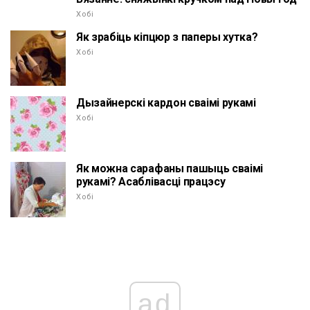
Хобі
Як зрабіць кіпцюр з паперы хутка?
Хобі
Дызайнерскі кардон сваімі рукамі
Хобі
Як можна сарафаны пашыць сваімі
рукамі? Асаблівасці працэсу
Хобі
ad