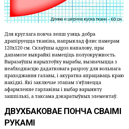
Для круглага понча лепш узяць добра
драпіруецца тканіна, напрыклад флис памерам
120х120 см. Склаўшы адрэз напалову, пры
дапамозе выкрайкі намеціць полуокружность.
Выразаўшы нарыхтоўку вырабы, вызначыцца з
неабходнасцю дадатковага разрэзу для вольнага
праходжання галавы, і акуратна апрацаваць краю
накідкі. Які заключае этапам з'яўляецца
афармленне гарлавіны і выбар варыянту
зашпількі, а таксама дэкаратыўных элементаў.
ДВУХБАКОВАЕ ПОНЧА СВАІМІ
РУКАМІ