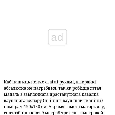
ad
Каб пашыць пончо сваімі рукамі, выкрайкі
абсалютна не патрэбныя, так як робіцца гэтая
мадэль з звычайнага прастакутнага кавалка
ваўнянага велюру (ці іншы ваўнянай тканіны)
памерам 190х150 см. Акрамя самога матэрыялу,
спатрэбіцца каля 9 метраў трехсантиметровой