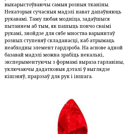
выкарыстоўваючы самыя розныя тканіны.
Некаторыя сучасныя мадэлі нават дапаўняюць
рукавамі. Таму любая модніца, задаўшыся
пытаннем аб тым, як пашыць пончо сваімі
рукамі, знойдзе для сябе мноства варыянтаў
розных ступеняў складанасці, каб атрымаць
неабходны элемент гардэроба. На аснове адной
базавай мадэлі можна зрабіць некалькі,
эксперыментуючы з формамі выраза гарлавіны,
уключаючы дадатковыя дэталі ў выглядзе
кішэняў, прарэзаў для рук і іншага.