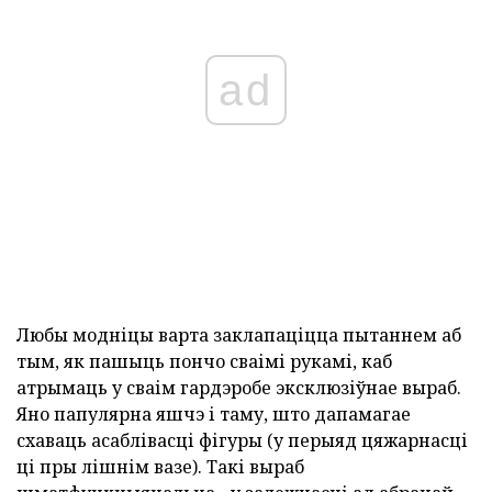
ad
Любы модніцы варта заклапаціцца пытаннем аб
тым, як пашыць пончо сваімі рукамі, каб
атрымаць у сваім гардэробе эксклюзіўнае выраб.
Яно папулярна яшчэ і таму, што дапамагае
схаваць асаблівасці фігуры (у перыяд цяжарнасці
ці пры лішнім вазе). Такі выраб