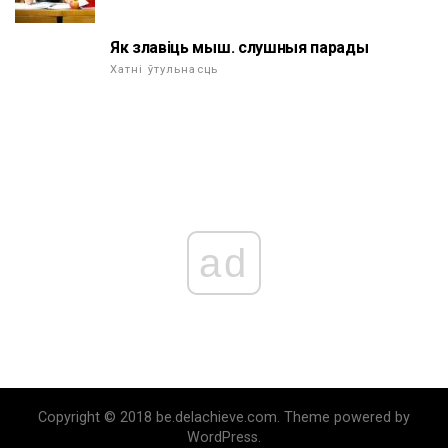
Як злавіць мыш. слушныя парады
Хатні ўтульнасць
ad
Copyright © 2018 be.delachieve.com. Theme powered by
WordPress.