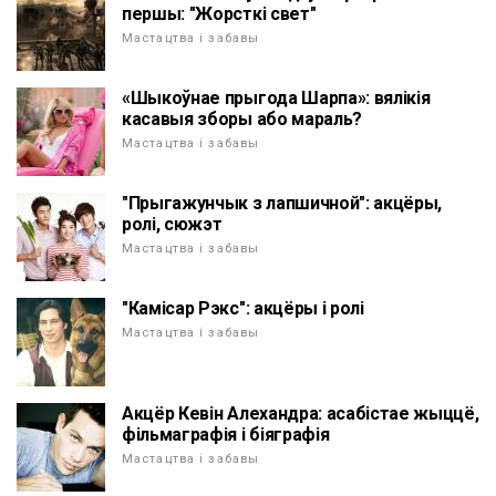
першы: "Жорсткі свет"
Мастацтва і забавы
«Шыкоўнае прыгода Шарпа»: вялікія
касавыя зборы або мараль?
Мастацтва і забавы
"Прыгажунчык з лапшичной": акцёры,
ролі, сюжэт
Мастацтва і забавы
"Камісар Рэкс": акцёры і ролі
Мастацтва і забавы
Акцёр Кевін Алехандра: асабістае жыццё,
фільмаграфія і біяграфія
Мастацтва і забавы