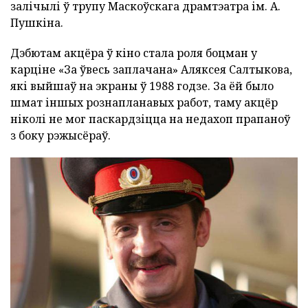
залічылі ў трупу Маскоўскага драмтэатра ім. А.
Пушкіна.
Дэбютам акцёра ў кіно стала роля боцман у
карціне «За ўвесь заплачана» Аляксея Салтыкова,
які выйшаў на экраны ў 1988 годзе. За ёй было
шмат іншых рознапланавых работ, таму акцёр
ніколі не мог паскардзіцца на недахоп прапаноў
з боку рэжысёраў.