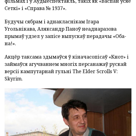
фільмах і ў Аўдыёспектакль, такіх як «Васпан ўсяе
Сеткі» і «Справа № 1937».
Будучы сябрам і аднакласнікам Ігара
Угольнікава, Аляксандр Паноў неаднаразова
прымаў удзел у запісе выпускаў перадачы «Оба-
на!».
Акцёр таксама здымаўся ў кіначасопісаў «Кнот» і
займаўся агучваннем многіх персанажаў рускай
версіі кампутарнай гульні The Elder Scrolls V:
Skyrim.