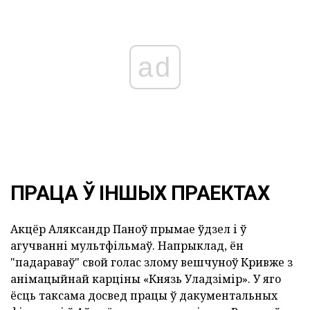
ad
ПРАЦА Ў ІНШЫХ ПРАЕКТАХ
Акцёр Аляксандр Паноў прымае ўдзел і ў
агучванні мультфільмаў. Напрыклад, ён
"падараваў" свой голас злому вешчуноў Кривже з
анімацыйнай карціны «Князь Уладзімір». У яго
ёсць таксама досвед працы ў дакументальных