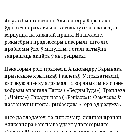
Як ужо было сказана, Аляксандру Барынава
ўдалося перамагчы алкагольную залежнасць і
вярнуцца да каханай працы. На шчасце,
рэжысёры і прадзюсары паверылі, што яго
праблемы ўжо ў мінулым, і сталі актыўна
запрашаць акцёра ў антрэпрызы.
Некаторыя ролі прынеслі Аляксандру Барынава
прызнанне крытыкаў і калегаў. У прыватнасці,
высокую ацэнку атрымалі створаныя ім на сцэне
вобразы апостала Пятра ( «Бедны Іуда»), Трэплева
( «Чайка»), Гараднічага ( «Рэвізор») і Фамусова ў
пастаноўцы п'есы Грыбаедава «Гора ад розуму».
Што да гледачоў, то яны лічаць лепшай працай
Аляксандра Барынава ўдзел у тэлесерыяле
«Золата Югры», дзе ён сыграў адну з ключавых