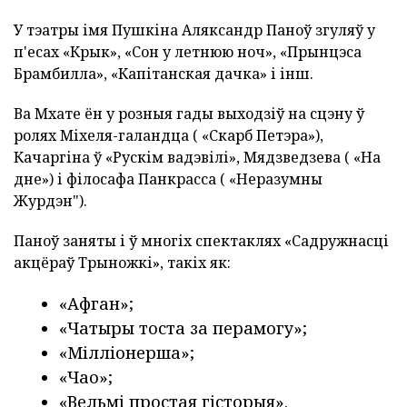
У тэатры імя Пушкіна Аляксандр Паноў згуляў у
п'есах «Крык», «Сон у летнюю ноч», «Прынцэса
Брамбилла», «Капітанская дачка» і інш.
Ва Мхате ён у розныя гады выходзіў на сцэну ў
ролях Міхеля-галандца ( «Скарб Петэра»),
Качаргіна ў «Рускім вадэвілі», Мядзведзева ( «На
дне») і філосафа Панкрасса ( «Неразумны
Журдэн").
Паноў заняты і ў многіх спектаклях «Садружнасці
акцёраў Трыножкі», такіх як:
«Афган»;
«Чатыры тоста за перамогу»;
«Мілліонерша»;
«Чао»;
«Вельмі простая гісторыя».