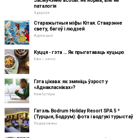
Засмучэнне асобы: не норма, але не
паталогія
Здароўе
Старажытныя міфы Кітая. Стварэнне
свету, багоў і людзей
Адукацыя
Куцця - гэта ... Як прыгатаваць куцьцю
Ежа і напоі
Гэта цікава: як змяніць ўзрост у
«Аднакласніках»?
Кампутары
Гатэль Bodrum Holiday Resort SPA 5 *
(Турцыя, Бодрум): фота і водгукі турыстаў
Падарожжы