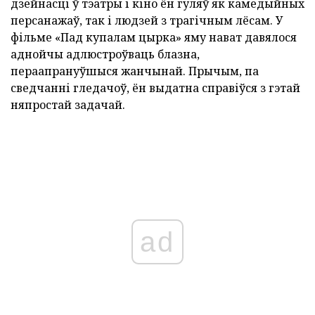
дзейнасці ў тэатры і кіно ён гуляў як камедыйных
персанажаў, так і людзей з трагічным лёсам. У
фільме «Пад купалам цырка» яму нават давялося
аднойчы адлюстроўваць блазна,
пераапрануўшыся жанчынай. Прычым, па
сведчанні гледачоў, ён выдатна справіўся з гэтай
няпростай задачай.
ad