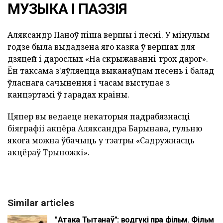
МУЗЫКА І ПАЭЗІЯ
Аляксандр Паноў піша вершы і песні. У мінулым
годзе была выдадзена яго казка ў вершах для
дзяцей і дарослых «На скрыжаванні трох дарог».
Ён таксама з'яўляецца выканаўцам песень і балад
ўласнага сачынення і часам выступае з
канцэртамі ў гарадах краіны.
Цяпер вы ведаеце некаторыя падрабязнасці
біяграфіі акцёра Аляксандра Барынава, гульню
якога можна ўбачыць у тэатры «Садружнасць
акцёраў Трыножкі».
Similar articles
"Атака Тытанаў": водгукі пра фільм. Фільм