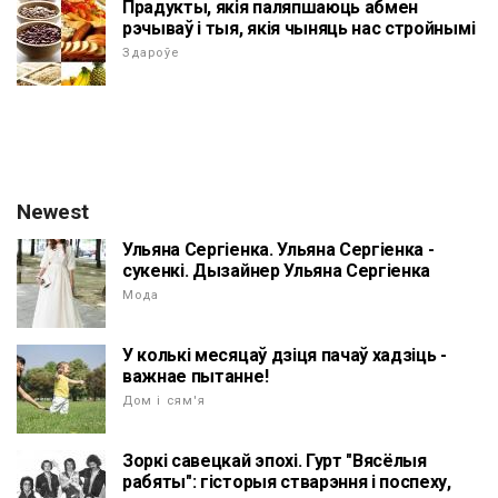
Прадукты, якія паляпшаюць абмен
рэчываў і тыя, якія чыняць нас стройнымі
Здароўе
Newest
Ульяна Сергіенка. Ульяна Сергіенка -
сукенкі. Дызайнер Ульяна Сергіенка
Мода
У колькі месяцаў дзіця пачаў хадзіць -
важнае пытанне!
Дом і сям'я
Зоркі савецкай эпохі. Гурт "Вясёлыя
рабяты": гісторыя стварэння і поспеху,