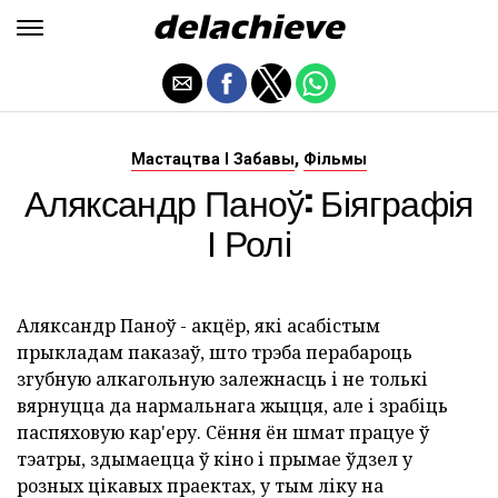
,
Мастацтва І Забавы
Фільмы
Аляксандр Паноў: Біяграфія
І Ролі
Аляксандр Паноў - акцёр, які асабістым
прыкладам паказаў, што трэба перабароць
згубную алкагольную залежнасць і не толькі
вярнуцца да нармальнага жыцця, але і зрабіць
паспяховую кар'еру. Сёння ён шмат працуе ў
тэатры, здымаецца ў кіно і прымае ўдзел у
розных цікавых праектах, у тым ліку на