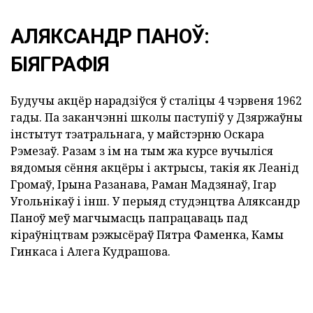
АЛЯКСАНДР ПАНОЎ:
БІЯГРАФІЯ
Будучы акцёр нарадзіўся ў сталіцы 4 чэрвеня 1962
гады. Па заканчэнні школы паступіў у Дзяржаўны
інстытут тэатральнага, у майстэрню Оскара
Рэмезаў. Разам з ім на тым жа курсе вучыліся
вядомыя сёння акцёры і актрысы, такія як Леанід
Громаў, Ірына Разанава, Раман Мадзянаў, Ігар
Угольнікаў і інш. У перыяд студэнцтва Аляксандр
Паноў меў магчымасць папрацаваць пад
кіраўніцтвам рэжысёраў Пятра Фаменка, Камы
Гинкаса і Алега Кудрашова.