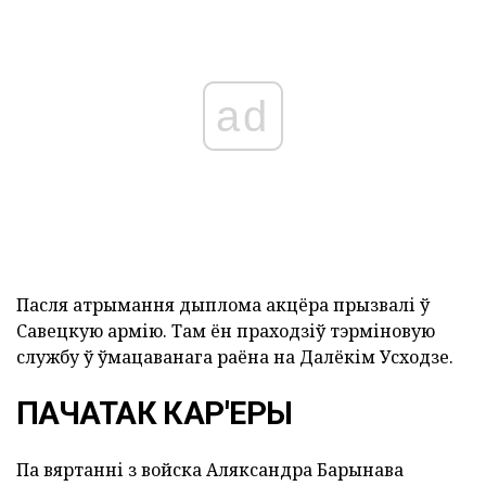
ad
Пасля атрымання дыплома акцёра прызвалі ў
Савецкую армію. Там ён праходзіў тэрміновую
службу ў ўмацаванага раёна на Далёкім Усходзе.
ПАЧАТАК КАР'ЕРЫ
Па вяртанні з войска Аляксандра Барынава