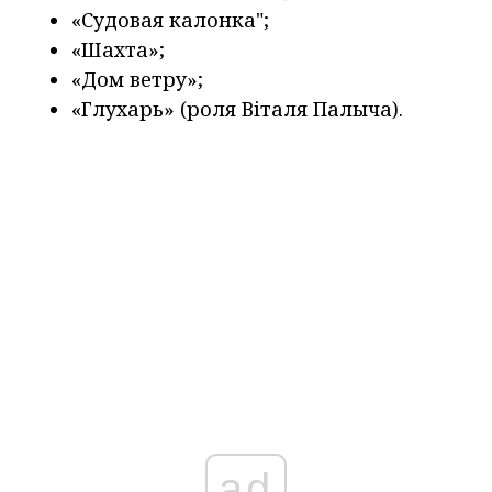
«Судовая калонка";
«Шахта»;
«Дом ветру»;
«Глухарь» (роля Віталя Палыча).
ad