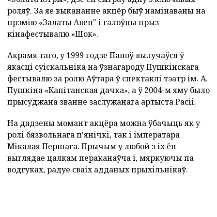
роляў. За яе выкананне акцёр быў намінаваны на
прэмію «Залаты Авен" і галоўны прыз
кінафестывалю «Шок».
Акрамя таго, у 1999 годзе Паноў вылучаўся ў
якасці суіскальніка на ўзнагароду Пушкінскага
фестывалю за ролю Аўтара ў спектаклі тэатр ім. А.
Пушкіна «Капітанская дачка», а ў 2004-м яму было
прысуджана званне заслужанага артыста Расіі.
На дадзены момант акцёра можна ўбачыць як у
ролі бязвольнага п'янічкі, так і імператара
Мікалая Першага. Прычым у любой з іх ён
выглядае цалкам пераканаўча і, мяркуючы па
водгуках, радуе сваіх адданых прыхільнікаў.