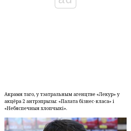
Акрамя таго, у тэатральным агенцтве «Лекур» у
акцёра 2 антрэпрызы: «Палата бізнес-класа» і
«Небяспечныя хлопчыкі».