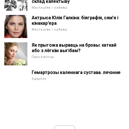
склад калектыву
Мастацтва і забавы
Актрыса Юлія Галкіна: біяграфія, сям'я і
кінакар'ера
Мастацтва і забавы
Як прыгожа вырваць на бровы: хаткай
або з лёгкім выгібам?
Прыгажосць
Гемартрозы каленнага сустава. лячэнне
Здароўе