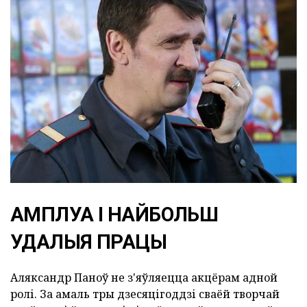
АМПЛУА І НАЙБОЛЬШ
УДАЛЫЯ ПРАЦЫ
Аляксандр Паноў не з'яўляецца акцёрам адной
ролі. За амаль тры дзесяцігоддзі сваёй творчай