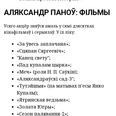
АЛЯКСАНДР ПАНОЎ: ФІЛЬМЫ
Усяго акцёр зняўся амаль у сямі дзясятках
кінафільмаў і серыялаў. У іх ліку:
«За ўвесь заплачана»;
«Сцяпан Сяргеевіч»;
"Канец свету";
«Пад купалам цырка»;
«Меч» (роля Н. П. Саўкін);
«Аляксандраўскі сад-3";
«Тутэйшыя» (па матывах п'есы Янко
Купалы);
«Ятринская ведзьма»;
«Золата Югры»;
«Сезон палявання-2»;