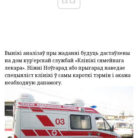
Вынікі аналізаў пры жаданні будуць дастаўлены
на дом кур'ерскай службай «Клінікі сямейнага
лекара». Ніжні Ноўгарад або прыгарад наведае
спецыяліст клінікі ў самы кароткі тэрмін і акажа
неабходную дапамогу.