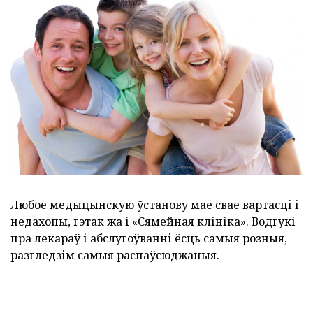
Любое медыцынскую ўстанову мае свае вартасці і
недахопы, гэтак жа і «Сямейная клініка». Водгукі
пра лекараў і абслугоўванні ёсць самыя розныя,
разгледзім самыя распаўсюджаныя.