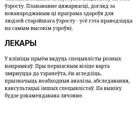
ўзросту. Планаванне цяжарнасці, догляд за
нованароджаным ці праграма здароўя для
людзей старэйшага ўзросту - усё гэта праводзіцца
на самым высокім узроўні.
ЛЕКАРЫ
У клініцы прыём вядуць спецыялісты розных
напрамкаў. Пры першасным візіце варта
звярнуцца да тэрапеўта, ён агледзіць,
прызначыць неабходныя аналізы, абследавання,
кансультацыі іншых спецыялістаў. Па выніку
будзе рэкамендавана лячэнне.