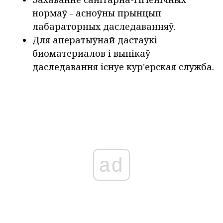
нормаў - асноўны прынцып
лабараторных даследаванняў.
Для аператыўнай дастаўкі
биоматериалов і вынікаў
даследавання існуе кур'ерская служба.
ad