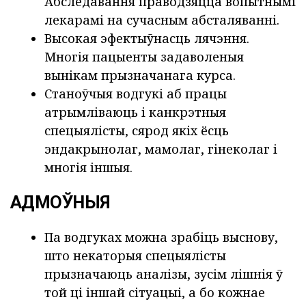
Абследавання праводзяцца вопытнымі
лекарамі на сучасным абсталяванні.
Высокая эфектыўнасць лячэння.
Многія пацыенты задаволеныя
вынікам прызначанага курса.
Станоўчыя водгукі аб працы
атрымліваюць і канкрэтныя
спецыялісты, сярод якіх ёсць
эндакрынолаг, мамолаг, гінеколаг і
многія іншыя.
АДМОЎНЫЯ
Па водгуках можна зрабіць выснову,
што некаторыя спецыялісты
прызначаюць аналізы, зусім лішнія ў
той ці іншай сітуацыі, а бо кожнае