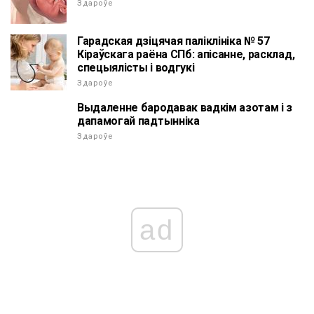
Здароўе
Гарадская дзіцячая паліклініка № 57
Кіраўскага раёна СПб: апісанне, расклад,
спецыялісты і водгукі
Здароўе
Выдаленне бародавак вадкім азотам і з
дапамогай падтынніка
Здароўе
ad