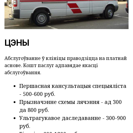
ЦЭНЫ
Абслугоўванне ў клініцы праводзіцца на платнай
аснове. Кошт паслуг адпавядае якасці
абслугоўвання.
Першасная кансультацыя спецыяліста
- 500-600 руб.
Прызначэнне схемы лячэння - ад 300
да 800 руб.
Ультрагукавое даследаванне - 300-900
руб.