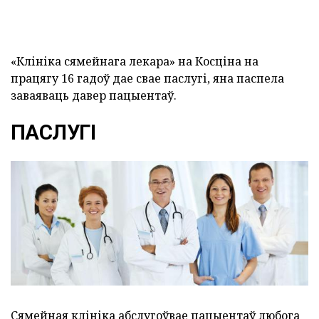
«Клініка сямейнага лекара» на Косціна на
працягу 16 гадоў дае свае паслугі, яна паспела
заваяваць давер пацыентаў.
ПАСЛУГІ
Сямейная клініка абслугоўвае пацыентаў любога