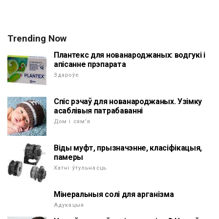
Trending Now
Плантекс для нованароджаных: водгукі і
апісанне прэпарата
Здароўе
Спіс рэчаў для нованароджаных. Узімку
асаблівыя патрабаванні
Дом і сям'я
Віды муфт, прызначэнне, класіфікацыя,
памеры
Хатні ўтульнасць
Мінеральныя солі для арганізма
Адукацыя