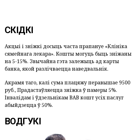
СКІДКІ
Акцыі і зніжкі досыць часта прапануе «Клініка
сямейнага лекара». Кошты могуць быць зніжаны
на 5-15%. Звычайна гэта залежыць ад карты
банка, якой разлічваецца наведвальнік.
Акрамя таго, калі сума плацяжу перавышае 9500
руб., Прадастаўляецца зніжка ў памеры 5%.
Інвалідам і ўдзельнікам ВАВ кошт усіх паслуг
абыйдзецца ў 50%.
ВОДГУКІ