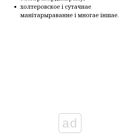
холтеровское і сутачнае
манітарыраванне і многае іншае.
ad