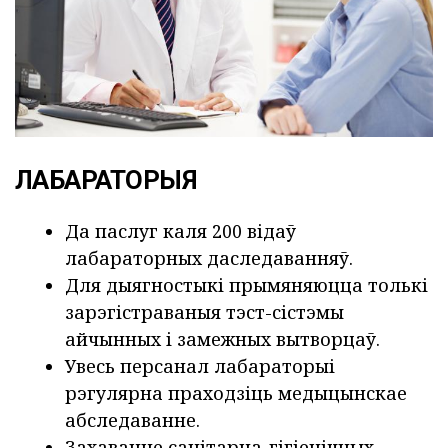
ЛАБАРАТОРЫЯ
Да паслуг каля 200 відаў
лабараторных даследаванняў.
Для дыягностыкі прымяняюцца толькі
зарэгістраваныя тэст-сістэмы
айчынных і замежных вытворцаў.
Увесь персанал лабараторыі
рэгулярна праходзіць медыцынскае
абследаванне.
Захаванне санітарна-гігіенічных