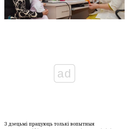
ad
З дзецьмі працуюць толькі вопытныя