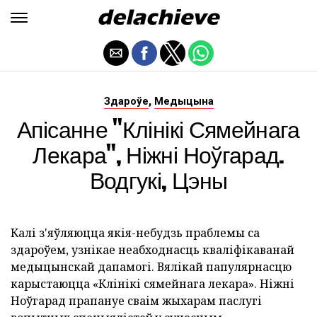
,
Здароўе
Медыцына
Апісанне "Клінікі Сямейнага
Лекара", Ніжні Ноўгарад.
Водгукі, Цэны
Калі з'яўляюцца якія-небудзь праблемы са
здароўем, узнікае неабходнасць кваліфікаванай
медыцынскай дапамогі. Вялікай папулярнасцю
карыстаюцца «Клінікі сямейнага лекара». Ніжні
Ноўгарад прапануе сваім жыхарам паслугі