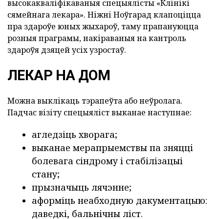
высокакваліфікаваныя спецыялісты «Клінікі
сямейнага лекара». Ніжні Ноўгарад клапоціцца
пра здароўе юных жыхароў, таму прапануюцца
розныя праграмы, накіраваныя на кантроль
здароўя дзяцей усіх узростаў.
ЛЕКАР НА ДОМ
Можна выклікаць тэрапеўта або неўролага.
Падчас візіту спецыяліст выканае наступнае:
агледзіць хворага;
выканае мерапрыемствы па зняцці
болевага сіндрому і стабілізацыі
стану;
прызначыць лячэнне;
аформіць неабходную дакументацыю:
даведкі, бальнічны ліст.