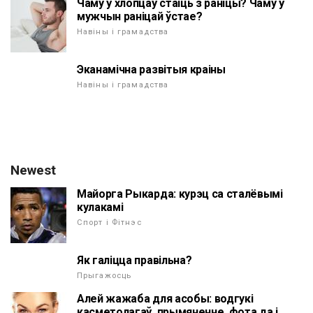
Чаму ў хлопцаў стаіць з раніцы? Чаму ў
мужчын раніцай ўстае?
Навіны і грамадства
Эканамічна развітыя краіны
Навіны і грамадства
Newest
Майорга Рыкарда: курэц са сталёвымі
кулакамі
Спорт і Фітнэс
Як галіцца правільна?
Прыгажосць
Алей жажаба для асобы: водгукі
касметолагаў, прымяненне, фота да і