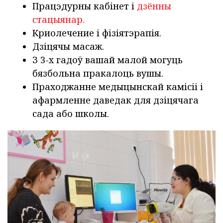
Працэдурны кабінет і
дзённы
стацыянар.
Криолечение і фізіятэрапія.
Дзіцячы масаж.
З 3-х гадоў вашай малой могуць
бязбольна пракалоць вушы.
Праходжанне медыцынскай камісіі і
афармленне даведак для дзіцячага
сада або школы.