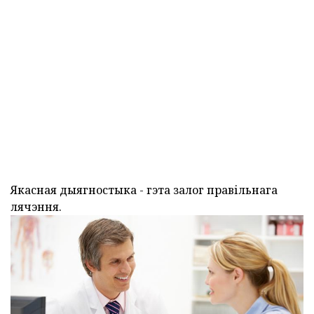
Якасная дыягностыка - гэта залог правільнага
лячэння.