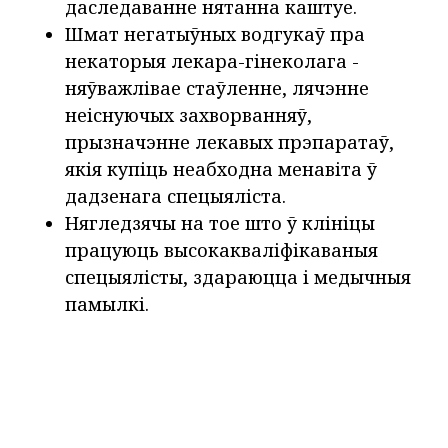
даследаванне нятанна каштуе.
Шмат негатыўных водгукаў пра
некаторыя лекара-гінеколага -
няўважлівае стаўленне, лячэнне
неіснуючых захворванняў,
прызначэнне лекавых прэпаратаў,
якія купіць неабходна менавіта ў
дадзенага спецыяліста.
Нягледзячы на тое што ў клініцы
працуюць высокакваліфікаваныя
спецыялісты, здараюцца і медычныя
памылкі.