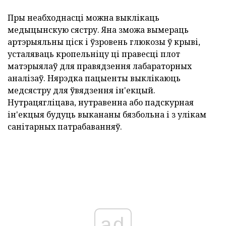
Пры неабходнасці можна выклікаць
медыцынскую сястру. Яна зможа вымераць
артэрыяльны ціск і ўзровень глюкозы ў крыві,
усталяваць кропельніцу ці правесці плот
матэрыялаў для правядзення лабараторных
аналізаў. Нярэдка пацыенты выклікаюць
медсястру для ўвядзення ін'екцый.
Нутрацягліцава, нутравенна або падскурная
ін'екцыя будуць выкананы бязбольна і з улікам
санітарных патрабаванняў.
ad