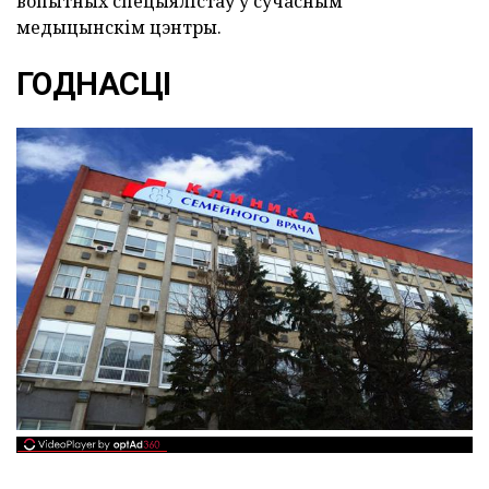
вопытных спецыялістаў у сучасным
медыцынскім цэнтры.
ГОДНАСЦІ