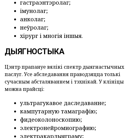
гастраэнтэролаг;
імунолаг;
анколаг;
неўролаг;
хірург і многія іншыя.
ДЫЯГНОСТЫКА
Цэнтр прапануе вялікі спектр дыягнастычных
паслуг. Усе абследавання праводзяцца толькі
сучасным абсталяваннем і тэхнікай. У клініцы
можна прайсці:
ультрагукавое даследаванне;
кампутарную тамаграфію;
фидеоколоноскопию;
электронейромиографию;
электракардыяграму;