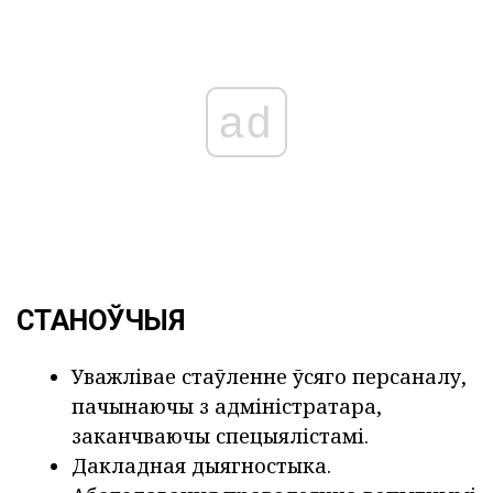
ad
СТАНОЎЧЫЯ
Уважлівае стаўленне ўсяго персаналу,
пачынаючы з адміністратара,
заканчваючы спецыялістамі.
Дакладная дыягностыка.