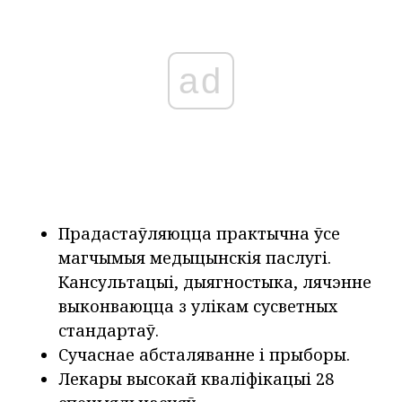
ad
Прадастаўляюцца практычна ўсе
магчымыя медыцынскія паслугі.
Кансультацыі, дыягностыка, лячэнне
выконваюцца з улікам сусветных
стандартаў.
Сучаснае абсталяванне і прыборы.
Лекары высокай кваліфікацыі 28