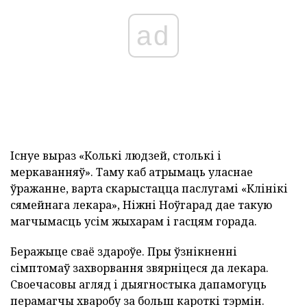
ad
Існуе выраз «Колькі людзей, столькі і
меркаванняў». Таму каб атрымаць уласнае
ўражанне, варта скарыстацца паслугамі «Клінікі
сямейнага лекара», Ніжні Ноўгарад дае такую
магчымасць усім жыхарам і гасцям горада.
Беражыце сваё здароўе. Пры ўзнікненні
сімптомаў захворвання звярніцеся да лекара.
Своечасовы агляд і дыягностыка дапамогуць
перамагчы хваробу за больш кароткі тэрмін.