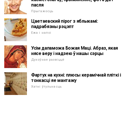
пасля
Прыгажосць
Цветаевский пірог з яблыкамі:
падрабязны рэцэпт
Ежа і напоі
Усім дапаможа Божая Маці. Абраз, якая
нясе веру і надзею ў нашы сэрцы
Духоўнае развіццё
Фартух на кухні: плюсы керамічнай пліткі і
тонкасці яе мантажу
Хатні ўтульнасць