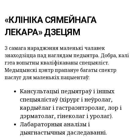
«КЛІНІКА СЯМЕЙНАГА
ЛЕКАРА» ДЗЕЦЯМ
З самага нараджэння маленькі чалавек
знаходзіцца пад наглядам педыятра. Добра, калі
гэта вопытны кваліфікаваны спецыяліст.
Медыцынскі цэнтр прапануе багаты спектр
паслуг для маленькіх пацыентаў:
Кансультацыі педыятраў і іншых
спецыялістаў (хірург і неўролаг,
кардыёлаг і гастраэнтэролаг, лор і
дэрматолаг, гінеколаг і уролаг).
Лабараторныя аналізы і
дыягнастычныя даследаванні.