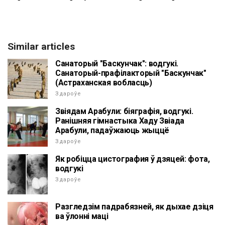
Similar articles
Санаторый "Баскунчак": водгукі.
Санаторый-прафілакторый "Баскунчак"
(Астраханская вобласць)
Здароўе
Звіядам Арабули: біяграфія, водгукі.
Ранішняя гімнастыка Хаду Звіада
Арабули, падаўжаюць жыццё
Здароўе
Як робіцца цистография ў дзяцей: фота,
водгукі
Здароўе
Разгледзім падрабязней, як дыхае дзіця
ва ўлонні маці