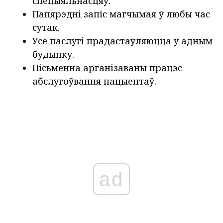
спецыяльнасцяў.
Папярэдні запіс магчымая ў любы час
сутак.
Усе паслугі прадастаўляюцца ў адным
будынку.
Пісьменна арганізаваны працэс
абслугоўвання пацыентаў.
ad