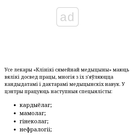
ad
Усе лекары «Клінікі сямейнай медыцыны» маюць
вялікі досвед працы, многія з іх з'яўляюцца
кандыдатамі і дактарамі медыцынскіх навук. У
цэнтры працуюць наступныя спецыялісты:
кардыёлаг;
мамолаг;
гінеколаг;
нефралогіі;