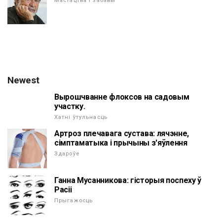
Мастацтва і забавы
Newest
Вырошчванне флоксов на садовым
участку.
Хатні ўтульнасць
Артроз плечавага сустава: лячэнне,
сімптаматыка і прычыны з'яўлення
Здароўе
Ганна Мусанникова: гісторыя поспеху ў
Расіі
Прыгажосць