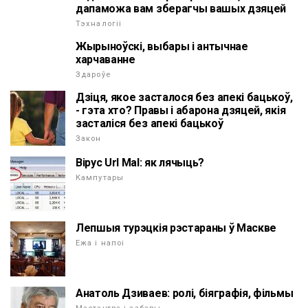
дапаможа вам зберагчы вашых дзяцей
Тэхналогіі
Жырыноўскі, выбары і антычнае
харчаванне
Здароўе
Дзіця, якое засталося без апекi бацькоў,
- гэта хто? Правы і абарона дзяцей, якія
засталіся без апекі бацькоў
Закон
Вірус Url Mal: як лячыць?
Кампутары
Лепшыя турэцкія рэстараны ў Маскве
Ежа і напоі
Анатоль Дзиваев: ролі, біяграфія, фільмы