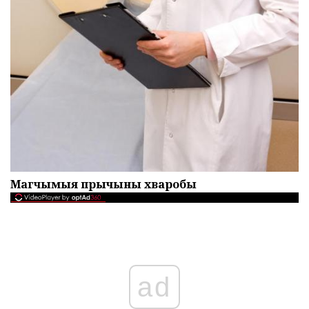
Магчымыя прычыны хваробы
ad