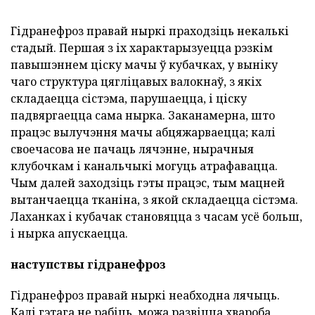
Гідранефроз правай ныркі праходзіць некалькі
стадый. Першая з іх характарызуецца рэзкім
павышэннем ціску мачы ў кубачках, у выніку
чаго структура цягліцавых валокнаў, з якіх
складаецца сістэма, парушаецца, і ціску
падвяргаецца сама нырка. Заканамерна, што
працэс вылучэння мачы абцяжарваецца; калі
своечасова не пачаць лячэнне, нырачныя
клубочкам і канальчыкі могуць атрафавацца.
Чым далей заходзіць гэты працэс, тым мацней
вытанчаецца тканіна, з якой складаецца сістэма.
Лаханках і кубачак становяцца з часам усё больш,
і нырка апускаецца.
наступствы гідранефроз
Гідранефроз правай ныркі неабходна лячыць.
Калі гэтага не рабіць, можа развіцца хвароба