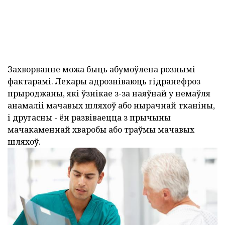
Захворванне можа быць абумоўлена рознымі
фактарамі. Лекары адрозніваюць гідранефроз
прыроджаны, які ўзнікае з-за наяўнай у немаўля
анамаліі мачавых шляхоў або нырачнай тканіны,
і другасны - ён развіваецца з прычыны
мачакаменнай хваробы або траўмы мачавых
шляхоў.