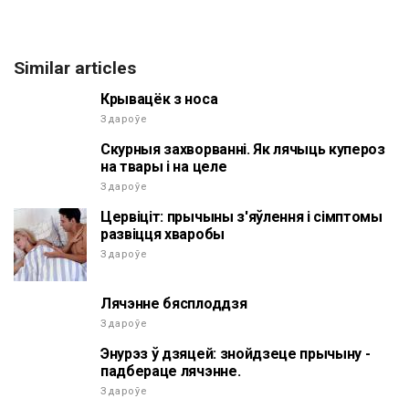
Similar articles
Крывацёк з носа
Здароўе
Скурныя захворванні. Як лячыць купероз
на твары і на целе
Здароўе
Цервіціт: прычыны з'яўлення і сімптомы
развіцця хваробы
Здароўе
Лячэнне бясплоддзя
Здароўе
Энурэз ў дзяцей: знойдзеце прычыну -
падбераце лячэнне.
Здароўе