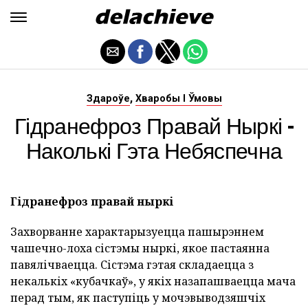
,
Здароўе
Хваробы І Ўмовы
Гідранефроз Правай Ныркі -
Наколькі Гэта Небяспечна
Гідранефроз правай ныркі
Захворванне характарызуецца пашырэннем
чашечно-лоха сістэмы ныркі, якое пастаянна
павялічваецца. Сістэма гэтая складаецца з
некалькіх «кубачкаў», у якіх назапашваецца мача
перад тым, як паступіць у мочэвыводзяшчіх