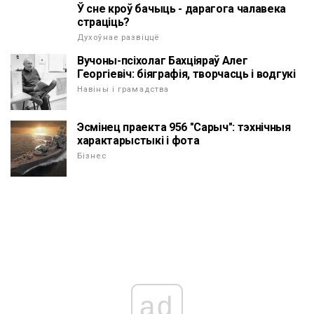
Ў сне кроў бачыць - дарагога чалавека
страціць?
Духоўнае развіццё
Вучоны-псіхолаг Бахціяраў Алег
Георгіевіч: біяграфія, творчасць і водгукі
Навіны і грамадства
Эсмінец праекта 956 "Сарыч": тэхнічныя
характарыстыкі і фота
Бізнес
ad