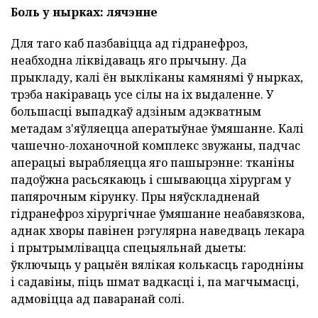
Боль у нырках: лячэнне
Для таго каб пазбавіцца ад гідранефроз,
неабходна ліквідаваць яго прычыну. Да
прыкладу, калі ён выкліканы камянямі ў нырках,
трэба накіраваць усе сілы на іх выдаленне. У
большасці выпадкаў адзіным адэкватным
метадам з'яўляецца аператыўнае ўмяшанне. Калі
чашечно-лоханочной комплекс звужаны, падчас
аперацыі вырабляецца яго пашырэнне: тканіны
падоўжна расьсякаюць і сшываюцца хірургам у
папярочным кірунку. Пры няўскладненай
гідранефроз хірургічнае ўмяшанне неабавязкова,
аднак хворы павінен рэгулярна наведваць лекара
і прытрымлівацца спецыяльнай дыеты:
ўключыць у рацыён вялікая колькасць гародніны
і садавіны, піць шмат вадкасці і, па магчымасці,
адмовіцца ад паваранай солі.