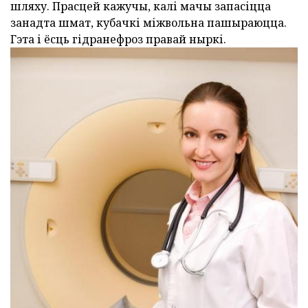
шляху. Прасцей кажучы, калі мачы запасіцца
занадта шмат, кубачкі міжвольна пашыраюцца.
Гэта і ёсць гідранефроз правай ныркі.