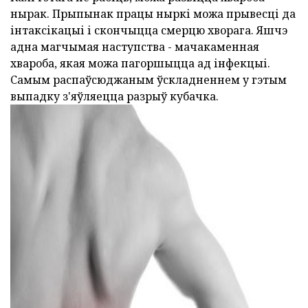
нырак. Прыпынак працы ныркі можа прывесці да
інтаксікацыі і скончыцца смерцю хворага. Яшчэ
адна магчымая наступства - мачакаменная
хвароба, якая можа пагоршыцца ад інфекцыі.
Самым распаўсюджаным ўскладненнем у гэтым
выпадку з'яўляецца разрыў кубачка.