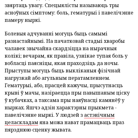
звяртаць увагу. Спецыялісты называюць тры
асноўных сімптому: боль, гематурыі і павелічэнне
памеру ныркі.
Болевыя адчуванні могуць быць самымі
разнастайнымі. На пачатковай стадыі хваробы
чалавек звычайна скардзіцца на нырачныя
колікі; вечарам, як правіла, узнікае тупая боль у
вобласці паясніцы, якая праходзіць да ночы.
Прыступы могуць быць выкліканыя фізічнай
нагрузкай або агульным ператамленнем.
Гематурыі, або, прасцей кажучы, прысутнасць
крыві ў мачы, назіраецца пры павышаным ціску
ў кубачках, а таксама пры наяўнасці камянёў у
нырках. Яшчэ адзін характэрны прыкмета -
павелічэнне ныркі. У людзей з
астэнічным
целаскладам
яна можа нават прамацваць праз
пярэднюю сценку жывата.