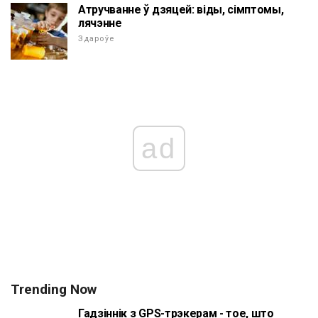
Атручванне ў дзяцей: віды, сімптомы,
лячэнне
Здароўе
ad
Trending Now
Гадзіннік з GPS-трэкерам - тое, што