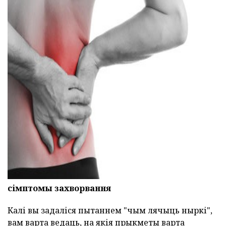
ad
сімптомы захворвання
Калі вы задаліся пытаннем "чым лячыць ныркі",
вам варта ведаць, на якія прыкметы варта