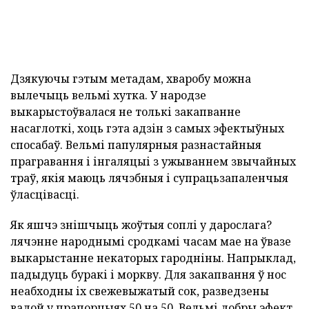
Дзякуючы гэтым метадам, хваробу можна
вылечыць вельмі хутка. У народзе
выкарыстоўвалася не толькі закапванне
насаглоткі, хоць гэта адзін з самых эфектыўных
спосабаў. Вельмі папулярныя разнастайныя
прагравання і інгаляцыі з ужываннем звычайных
траў, якія маюць лячэбныя і супрацьзапаленчыя
ўласцівасці.
Як яшчэ знішчыць жоўтыя соплі у дарослага?
лячэнне
народнымі сродкамі часам мае на ўвазе
выкарыстанне некаторых гародніны. Напрыклад,
падыдуць буракі і моркву. Для закапвання ў нос
неабходны іх свежевыжатый сок, разведзены
вадой у прапорцыях 50 на 50. Вельмі добры эфект