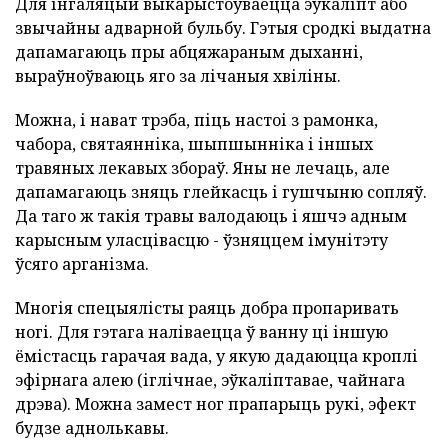
Для інгаляцый выкарыстоўваецца эўкаліпт або
звычайны адварной бульбу. Гэтыя сродкі выдатна
дапамагаюць пры абцяжараным дыханні,
выраўноўваюць яго за лічаныя хвіліны.
Можна, і нават трэба, піць настоі з рамонка,
чабора, святаянніка, шыпшынніка і іншых
травяных лекавых збораў. Яны не лечаць, але
дапамагаюць зняць глейкасць і гушчыню сопляў.
Да таго ж такія травы валодаюць і яшчэ адным
карысным уласцівасцю - ўзняццем імунітэту
ўсяго арганізма.
Многія спецыялісты раяць добра пропаривать
ногі. Для гэтага наліваецца ў ванну ці іншую
ёмістасць гарачая вада, у якую дадаюцца кроплі
эфірнага алею (іглічнае, эўкаліптавае, чайнага
дрэва). Можна замест ног прапарыць рукі, эфект
будзе аднолькавы.