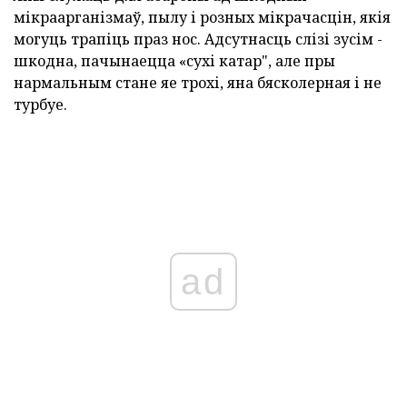
мікраарганізмаў, пылу і розных мікрачасцін, якія
могуць трапіць праз нос. Адсутнасць слізі зусім -
шкодна, пачынаецца «сухі катар", але пры
нармальным стане яе трохі, яна бясколерная і не
турбуе.
ad