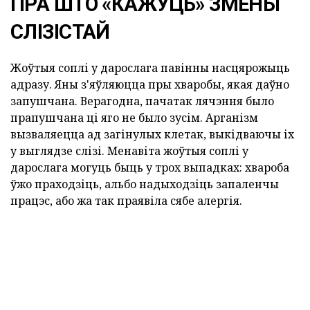
ПРА ШТО «КАЖУЦЬ» ЗМЕНЫ
СЛІЗІСТАЙ
Жоўтыя соплі у дарослага павінны насцярожыць
адразу. Яны з'яўляюцца пры хваробы, якая даўно
запушчана. Верагодна, пачатак лячэння было
прапушчана ці яго не было зусім. Арганізм
вызваляецца ад загінулых клетак, выкідваючы іх
у выглядзе слізі. Менавіта жоўтыя соплі у
дарослага могуць быць у трох выпадках: хвароба
ўжо праходзіць, альбо надыходзіць запаленчы
працэс, або жа так праявіла сябе алергія.