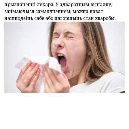
прызначэнні лекара. У адваротным выпадку,
займаючыся самалячэннем, можна нават
нашкодзіць сабе або пагоршыць стан хваробы.