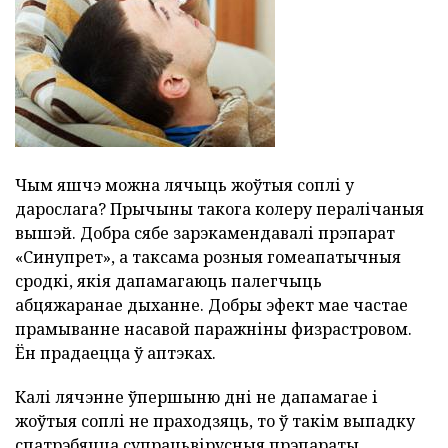
Чым яшчэ можна лячыць жоўтыя соплі у
дарослага? Прычыны такога колеру пералічаныя
вышэй. Добра сябе зарэкамендавалі прэпарат
«Синупрет», а таксама розныя гомеапатычныя
сродкі, якія дапамагаюць палегчыць
абцяжаранае дыханне. Добры эфект мае частае
прамыванне насавой паражніны физрастровом.
Ён прадаецца ў аптэках.
Калі лячэнне ўпершыню дні не дапамагае і
жоўтыя соплі не праходзяць, то ў такім выпадку
спатрэбяцца супрацьвірусныя прэпараты.