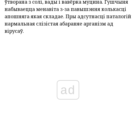
ўтворана з солі, вады і вавёрка муцина. Гушчыня
набываецца менавіта з-за павышэння колькасці
апошняга якая складае. Пры адсутнасці паталогій
нармальная слізістая абараняе арганізм ад
вірусаў.
ad