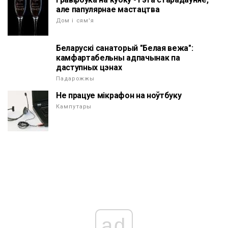
але папулярнае мастацтва
Дом і сям'я
Беларускі санаторый "Белая вежа":
камфартабельны адпачынак па
даступных цэнах
Падарожжы
Не працуе мікрафон на ноўтбуку
Кампутары
ad