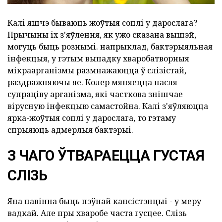
Калі яшчэ бываюць жоўтыя соплі у дарослага?
Прычыны іх з'яўлення, як ужо сказана вышэй,
могуць быць рознымі. напрыклад,
бактэрыяльная
інфекцыя, у гэтым выпадку хваробатворныя
мікраарганізмы размнажаюцца ў слізістай,
раздражняючы яе. Колер мяняецца пасля
супраціву арганізма, які часткова знішчае
вірусную інфекцыю самастойна. Калі з'яўляюцца
ярка-жоўтыя соплі у дарослага, то гэтаму
спрыяюць адмерлыя бактэрыі.
З ЧАГО ЎТВАРАЕЦЦА ГУСТАЯ
СЛІЗЬ
Яна павінна быць пэўнай кансістэнцыі - у меру
вадкай. Але пры хваробе часта гусцее. Слізь