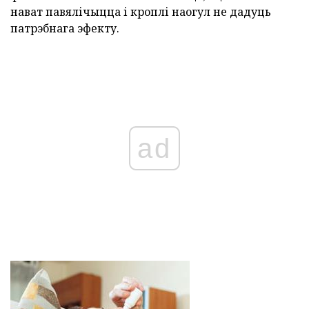
нават павялічыцца і кроплі наогул не дадуць
патрэбнага эфекту.
ad