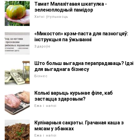
Тамат Малахітавая шкатулка -
зеленоплодный памідор
Хатні ўтульнасць
«Микостоп» крэм-паста для пазногцяў:
інструкцыя па ўжыванні
Здароўе
Што больш выгадна перапрадаваць? Ідэі
для выгаднага бізнесу
Бізнес
Колькі варыць курынае філе, каб
застацца здаровым?
Ежа і напоі
Кулінарныя сакрэты. Грачаная каша з
мясам у збанках
Ежа і напоі