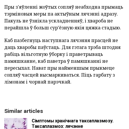
Пры з'яўленні жоўтых сопляў неабходна прымаць
тэрміновыя меры па актыўным лячэнні адразу.
Пакуль не ўзнікла ускладненняў, і хвароба не
перайшла ў больш сур'ёзную якія цяжка стадыю.
Каб пазбегнуць наступнага лячэння прасцей не
даць хваробы паўстаць. Для гэтага трэба штодня
рабіць вільготную ўборку і праветрываць
памяшканне, каб паветра ў памяшканні не
пересыхал. Нават пры найменшым прыкмеце
сопляў часцей высмаркиваться. Піць гарбату з
лімонам і чорнай парэчкай.
Similar articles
Сімптомы хранічнага таксаплазмозу.
Таксаплазмоз: лячэнне