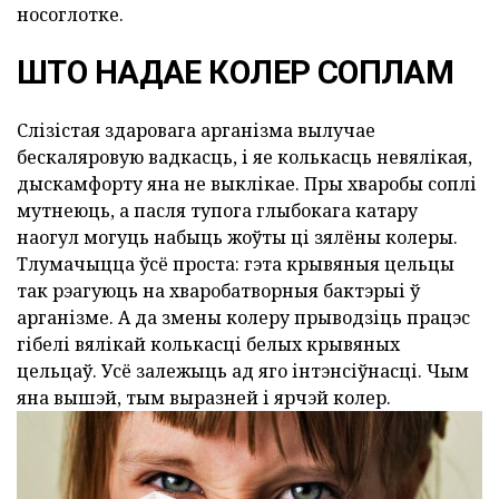
носоглотке.
ШТО НАДАЕ КОЛЕР СОПЛАМ
Слізістая здаровага арганізма вылучае
бескаляровую вадкасць, і яе колькасць невялікая,
дыскамфорту яна не выклікае. Пры хваробы соплі
мутнеюць, а пасля тупога глыбокага катару
наогул могуць набыць жоўты ці зялёны колеры.
Тлумачыцца ўсё проста: гэта крывяныя цельцы
так рэагуюць на хваробатворныя бактэрыі ў
арганізме. А да змены колеру прыводзіць працэс
гібелі вялікай колькасці белых крывяных
цельцаў. Усё залежыць ад яго інтэнсіўнасці. Чым
яна вышэй, тым выразней і ярчэй колер.