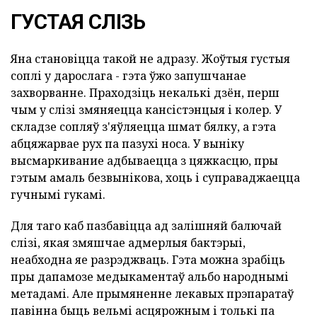
ГУСТАЯ СЛІЗЬ
Яна становіцца такой не адразу. Жоўтыя густыя
соплі у дарослага - гэта ўжо запушчанае
захворванне. Праходзіць некалькі дзён, перш
чым у слізі змяняецца кансістэнцыя і колер. У
складзе сопляў з'яўляецца шмат бялку, а гэта
абцяжарвае рух па пазухі носа. У выніку
высмаркивание адбываецца з цяжкасцю, пры
гэтым амаль безвынікова, хоць і суправаджаецца
гучнымі гукамі.
Для таго каб пазбавіцца ад залішняй балючай
слізі, якая змяшчае адмерлыя бактэрыі,
неабходна яе разрэджваць. Гэта можна зрабіць
пры дапамозе медыкаментаў альбо народнымі
метадамі. Але прымяненне лекавых прэпаратаў
павінна быць вельмі асцярожным і толькі па