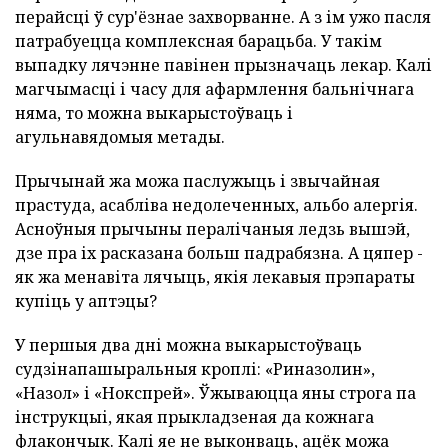
перайсці ў сур'ёзнае захворванне. А з ім ужо пасля
патрабуецца комплексная барацьба. У такім
выпадку лячэнне павінен прызначаць лекар. Калі
магчымасці і часу для афармлення бальнічнага
няма, то можна выкарыстоўваць і
агульнавядомыя метады.
Прычынай жа можа паслужыць і звычайная
прастуда, асабліва недолеченных, альбо алергія.
Асноўныя прычыны пералічаныя ледзь вышэй,
дзе пра іх расказана больш падрабязна. А цяпер -
як жа менавіта лячыць, якія лекавыя прэпараты
купіць у аптэцы?
У першыя два дні можна выкарыстоўваць
судзінапашыральныя кроплі: «Риназолин»,
«Назол» і «Нокспрей». Ўжываюцца яны строга па
інструкцыі, якая прыкладзеная да кожнага
флакончык. Калі яе не выконваць, ацёк можа