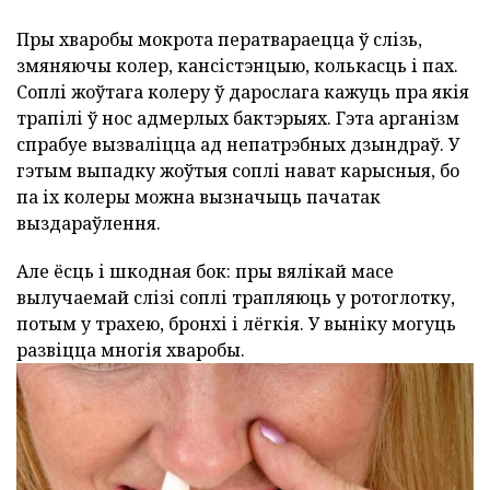
Пры хваробы мокрота ператвараецца ў слізь,
змяняючы колер, кансістэнцыю, колькасць і пах.
Соплі жоўтага колеру ў дарослага кажуць пра якія
трапілі ў нос адмерлых бактэрыях. Гэта арганізм
спрабуе вызваліцца ад непатрэбных дзындраў. У
гэтым выпадку жоўтыя соплі нават карысныя, бо
па іх колеры можна вызначыць пачатак
выздараўлення.
Але ёсць і шкодная бок: пры вялікай масе
вылучаемай слізі соплі трапляюць у ротоглотку,
потым у трахею, бронхі і лёгкія. У выніку могуць
развіцца многія хваробы.