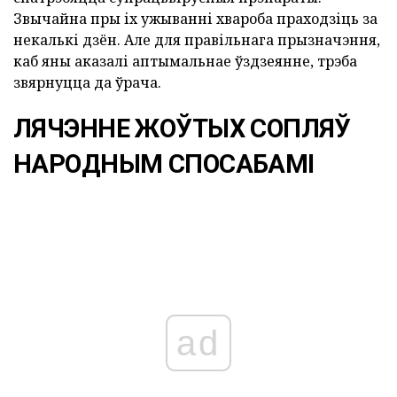
Звычайна пры іх ужыванні хвароба праходзіць за
некалькі дзён. Але для правільнага прызначэння,
каб яны аказалі аптымальнае ўздзеянне, трэба
звярнуцца да ўрача.
ЛЯЧЭННЕ ЖОЎТЫХ СОПЛЯЎ
НАРОДНЫМ СПОСАБАМІ
ad