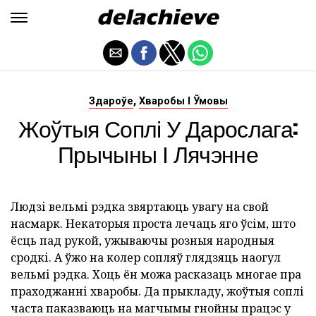
,
Здароўе
Хваробы І Ўмовы
Жоўтыя Соплі У Дарослага:
Прычыны І Лячэнне
Людзі вельмі рэдка звяртаюць увагу на свой
насмарк. Некаторыя проста лечаць яго ўсім, што
ёсць пад рукой, ужываючы розныя народныя
сродкі. А ўжо на колер сопляў глядзяць наогул
вельмі рэдка. Хоць ён можа расказаць многае пра
праходжанні хваробы. Да прыкладу, жоўтыя соплі
часта паказваюць на магчымы гнойны працэс у