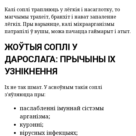
Калі соплі трапляюць у лёгкія і насаглотку, то
магчымы трахеіт, бранхіт і нават запаленне
лёгкіх. Пры варыянце, калі мікраарганізмы
патрапілі ў вушы, можа пачацца гаймарыт і атыт.
ЖОЎТЫЯ СОПЛІ У
ДАРОСЛАГА: ПРЫЧЫНЫ ІХ
УЗНІКНЕННЯ
Іх не так шмат. У асноўным такія соплі
з'яўляюцца пры:
паслабленні імуннай сістэмы
арганізма;
курэнні;
вірусных інфекцыях;