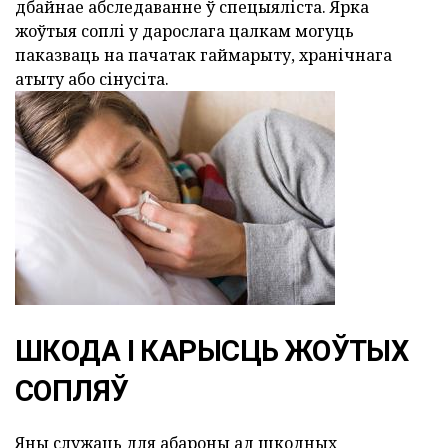
дбайнае абследаванне ў спецыяліста. Ярка
жоўтыя соплі у дарослага цалкам могуць
паказваць на пачатак гаймарыту, хранічнага
атыту або сінусіта.
ШКОДА І КАРЫСЦЬ ЖОЎТЫХ
СОПЛЯЎ
Яны служаць для абароны ад шкодных