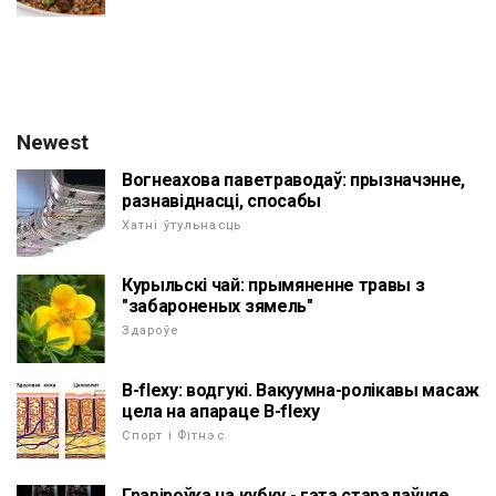
Newest
Вогнеахова паветраводаў: прызначэнне,
разнавіднасці, спосабы
Хатні ўтульнасць
Курыльскі чай: прымяненне травы з
"забароненых зямель"
Здароўе
B-flexy: водгукі. Вакуумна-ролікавы масаж
цела на апараце B-flexy
Спорт і Фітнэс
Гравіроўка на кубку - гэта старадаўняе,