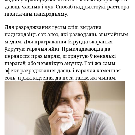
даюць часнык і лук. Спосаб падрыхтоўкі раствора
ідэнтычны папярэдняму.
Для разрэджвання густы слізі выдатна
падыходзіць сок алоэ, які разводзяць звычайным
мёдам. Для прагравання бяруцца звараныя
ўкрутую гарачыя яйкі. Прыкладваюцца да
пераносся праз марлю, згорнутую ў некалькі
шэрагаў, або невялікую анучку. Той жа самы
эфект разрэджвання дасць і гарачая каменная
соль, прыкладзеная да носа такім жа чынам.