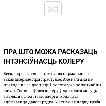
ad
ПРА ШТО МОЖА РАСКАЗАЦЬ
ІНТЭНСІЎНАСЦЬ КОЛЕРУ
Бескаляровая слізь - гэта з'ява нармальная і
заканамернае пры прастудзе. Але калі яна не
праходзіць за два тыдні, то гэта ўжо не звычайны
катар. Соплі жоўтага колеру ў дарослага могуць
з'яўляцца следствам алергіі, хоць гэта
адбываецца даволі рэдка. У гэтым выпадку трэба