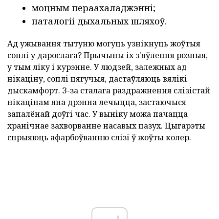
моцным пераахаладжэнні;
паталогіі дыхальных шляхоў.
Ад ужывання тытуню могуць узнікнуць жоўтыя
соплі у дарослага? Прычыны іх з'яўлення розныя,
у тым ліку і курэнне. У людзей, залежных ад
нікаціну, соплі цягучыя, дастаўляюць вялікі
дыскамфорт. З-за сталага раздражнення слізістай
нікацінам яна дрэнна лечыцца, застаючыся
запалёнай доўгі час. У выніку можа пачацца
хранічнае захворванне насавых пазух. Цыгарэты
спрыяюць афарбоўванню слізі ў жоўты колер.