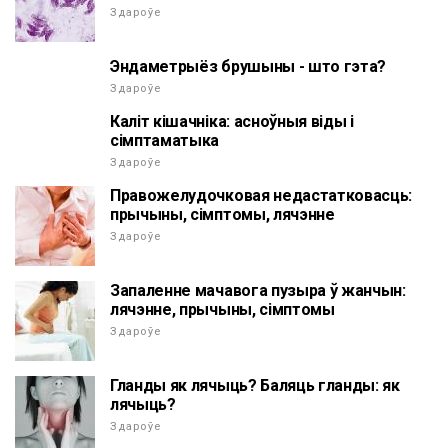
Здароўе
Эндаметрыёз брушыны - што гэта?
Здароўе
Каліт кішачніка: асноўныя віды і
сімптаматыка
Здароўе
Правожелудочковая недастатковасць:
прычыны, сімптомы, лячэнне
Здароўе
Запаленне мачавога пузыра ў жанчын:
лячэнне, прычыны, сімптомы
Здароўе
Гланды як лячыць? Баляць гланды: як
лячыць?
Здароўе