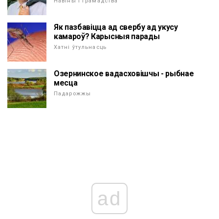
Навіны і грамадства
Як пазбавіцца ад свербу ад укусу
камароў? Карысныя парады
Хатні ўтульнасць
Озернинское вадасховішчы - рыбнае
месца
Падарожжы
ad