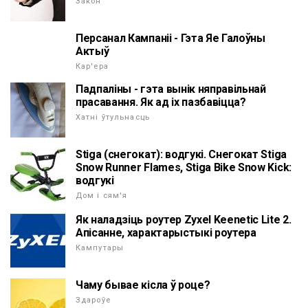
Закон
Персанал Кампаніі - Гэта Яе Галоўны
Актыў
Кар'ера
Падпаліны - гэта вынік няправільнай
прасавання. Як ад іх пазбавіцца?
Хатні ўтульнасць
Stiga (снегокат): водгукі. Снегокат Stiga
Snow Runner Flames, Stiga Bike Snow Kick:
водгукі
Дом і сям'я
Як наладзіць роутер Zyxel Keenetic Lite 2.
Апісанне, характарыстыкі роутера
Кампутары
Чаму бывае кісла ў роце?
Здароўе