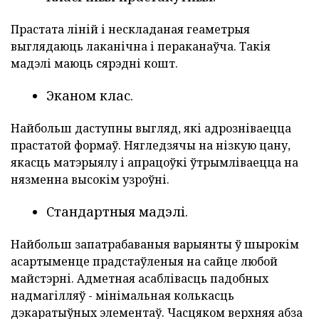
Прастата ліній і нескладаная геаметрыя
выглядаюць лаканічна і пераканаўча. Такія
мадэлі маюць сярэдні кошт.
Эканом клас.
Найбольш даступны выгляд, які адрозніваецца
прастатой формаў. Нягледзячы на нізкую цану,
якасць матэрыялу і апрацоўкі ўтрымліваецца на
нязменна высокім узроўні.
Стандартныя мадэлі.
Найбольш запатрабаваныя варыянты ў шырокім
асартыменце прадстаўленыя на сайце любой
майстэрні. Адметная асаблівасць падобных
надмагілляў - мінімальная колькасць
дэкаратыўных элементаў. Часцяком верхняя абза