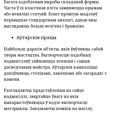
Багата аздобленыя вырабы складанай формы.
Часта ў іх класічная пліта замяняецца крыжам
або невялікі статуяй. Кошт прэміум-мадэляў
перавышае стандартныя аналагі, аднак яны
выглядаюць больш велічна і ўражліва.
Аўтарскія працы.
Найбольш дарагія аб'екты, якія ўяўляюць сабой
творы мастацтва. Вытворчасцю падобных
надмагілляў займаюцца лепшыя і самыя
дасведчаныя майстра. Аўтарскія кампазіцыі
дапаўняюць столікамі, лавачкамі або загарадкі з
каменя.
Разглядаючы прадстаўленыя на сайце
надмагіллі, звяртайце ўвагу на якія
выкарыстоўваюцца ў ходзе вытворчасці
матэрыялы. Заказваючы помнік на магілу,