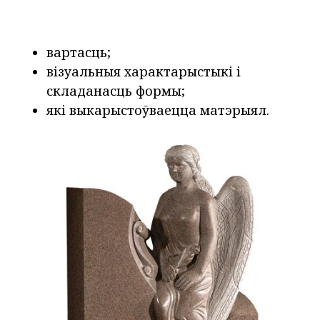
вартасць;
візуальныя характарыстыкі і
складанасць формы;
які выкарыстоўваецца матэрыял.