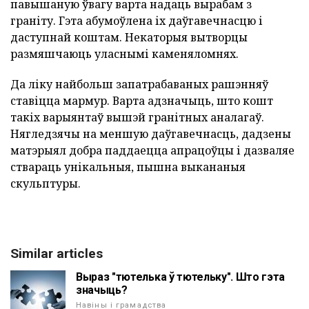
павышаную ўвагу варта надаць вырабам з
граніту. Гэта абумоўлена іх даўгавечнасцю і
даступнай коштам. Некаторыя вытворцы
размяшчаюць уласнымі каменяломнях.
Да ліку найбольш запатрабаваных рашэнняў
ставіцца мармур. Варта адзначыць, што кошт
такіх варыянтаў вышэй гранітных аналагаў.
Нягледзячы на меншую даўгавечнасць, дадзены
матэрыял добра паддаецца апрацоўцы і дазваляе
ствараць унікальныя, пышна выкананыя
скульптуры.
Similar articles
Выраз "тютелька ў тютельку". Што гэта
значыць?
Навіны і грамадства