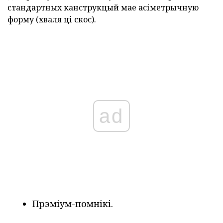
стандартных канструкцый мае асіметрычную
форму (хваля ці скос).
ad
Прэміум-помнікі.