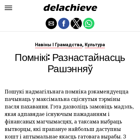
,
Навіны І Грамадства
Культура
Помнікі: Разнастайнасць
Рашэнняў
Пошукі надмагільнага помніка рэкамендуецца
пачынаць у максімальна сціснутыя тэрміны
пасля пахавання. Гэта дазволіць замовіць мадэль,
якая адпавядае існуючым пажаданням і
фінансавых магчымасцях, а таксама выбраць
вытворцы, які прапануе найбольш даступны
кошт і аптымальнае якасць гатовага вырабы. З