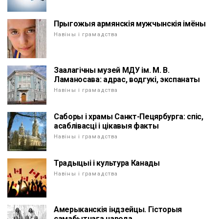
Прыгожыя армянскія мужчынскія імёны
Навіны і грамадства
Заалагічны музей МДУ ім. М. В.
Ламаносава: адрас, водгукі, экспанаты
Навіны і грамадства
Саборы і храмы Санкт-Пецярбурга: спіс,
асаблівасці і цікавыя факты
Навіны і грамадства
Традыцыі і культура Канады
Навіны і грамадства
Амерыканскія індзейцы. Гісторыя
самабытнага народа