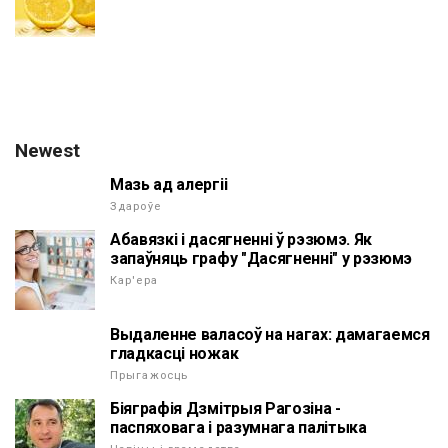
Newest
Мазь ад алергіі
Здароўе
Абавязкі і дасягненні ў рэзюмэ. Як
запаўняць графу "Дасягненні" у рэзюмэ
Кар'ера
Выдаленне валасоў на нагах: дамагаемся
гладкасці ножак
Прыгажосць
Біяграфія Дзмітрыя Рагозіна -
паспяховага і разумнага палітыка