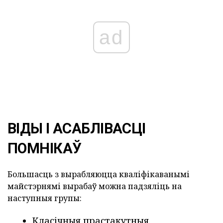
ad
ВІДЫ І АСАБЛІВАСЦІ
ПОМНІКАЎ
Большасць з вырабляюцца кваліфікаванымі
майстэрнямі вырабаў можна падзяліць на
наступныя групы:
Класічныя прастакутныя.