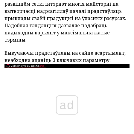
развіццём сеткі інтэрнэт многія майстэрні па
вытворчасці надмагілляў пачалі прадстаўляць
прыклады сваёй прадукцыі на ўласных рэсурсах.
Падобная тэндэнцыя дазваляе падабраць
падыходны варыянт у максімальна жатые
тэрміны.
Вывучаючы прадстаўлены на сайце асартымент,
неабходна ацаніць 3 ключавых параметру:
ad