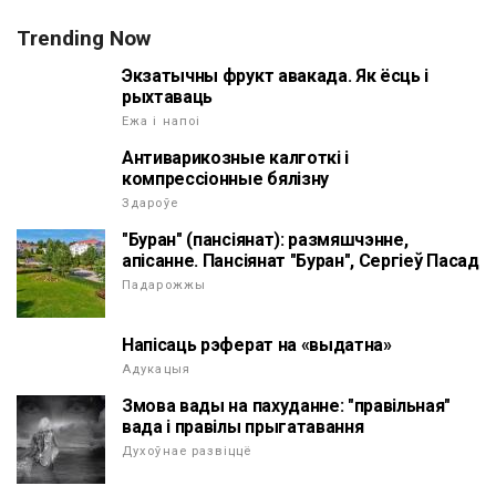
Trending Now
Экзатычны фрукт авакада. Як ёсць і
рыхтаваць
Ежа і напоі
Антиварикозные калготкі і
компрессіонные бялізну
Здароўе
"Буран" (пансіянат): размяшчэнне,
апісанне. Пансіянат "Буран", Сергіеў Пасад
Падарожжы
Напісаць рэферат на «выдатна»
Адукацыя
Змова вады на пахуданне: "правільная"
вада і правілы прыгатавання
Духоўнае развіццё