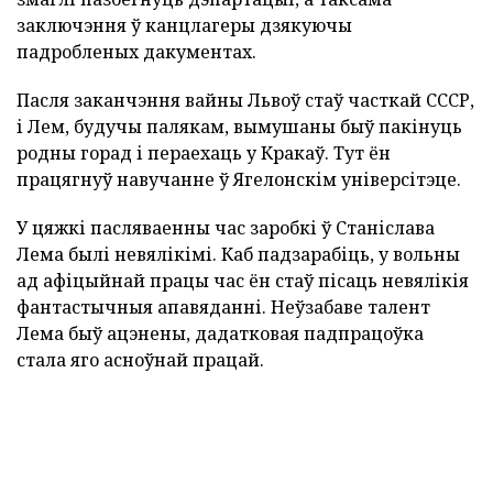
заключэння ў канцлагеры дзякуючы
падробленых дакументах.
Пасля заканчэння вайны Львоў стаў часткай СССР,
і Лем, будучы палякам, вымушаны быў пакінуць
родны горад і пераехаць у Кракаў. Тут ён
працягнуў навучанне ў Ягелонскім універсітэце.
У цяжкі пасляваенны час заробкі ў Станіслава
Лема былі невялікімі. Каб падзарабіць, у вольны
ад афіцыйнай працы час ён стаў пісаць невялікія
фантастычныя апавяданні. Неўзабаве талент
Лема быў ацэнены, дадатковая падпрацоўка
стала яго асноўнай працай.