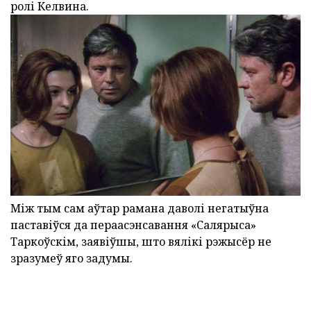
ролі Келвина.
Між тым сам аўтар рамана даволі негатыўна
паставіўся да пераасэнсавання «Салярыса»
Таркоўскім, заявіўшы, што вялікі рэжысёр не
зразумеў яго задумы.