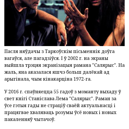
Пасля няўдачы з Таркоўскім пісьменнік доўга
вагаўся, але пагадзіўся. І ў 2002 г. на экраны
выйшла трэцяя экранізацыя рамана "Салярыс". На
жаль, яна аказалася яшчэ больш далёкай ад
арыгінала, чым кінакарціна 1972-га.
У 2016 г. спаўняецца 55 гадоў з моманту выхаду ў
свет кнігі Станіслава Лема "Салярыс". Раман за
ўсе гэтыя гады не страціў сваёй актуальнасці і
працягвае хваляваць розумы ўсё новых і новых
пакаленняў чытачоў.