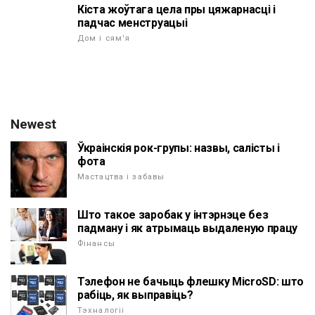
Кіста жоўтага цела пры цяжарнасці і
падчас менструацыі
Дом і сям'я
Newest
Ўкраінскія рок-групы: назвы, салісты і
фота
Мастацтва і забавы
Што такое заробак у інтэрнэце без
падману і як атрымаць выдаленую працу
Фінансы
Тэлефон не бачыць флешку MicroSD: што
рабіць, як выправіць?
Тэхналогіі