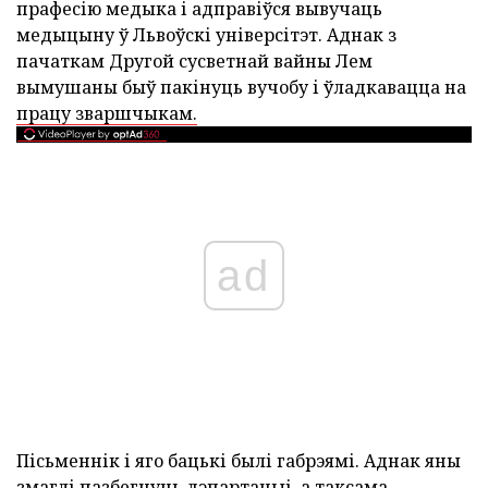
прафесію медыка і адправіўся вывучаць
медыцыну ў Львоўскі універсітэт. Аднак з
пачаткам Другой сусветнай вайны Лем
вымушаны быў пакінуць вучобу і ўладкавацца на
працу зваршчыкам.
ad
Пісьменнік і яго бацькі былі габрэямі. Аднак яны
змаглі пазбегнуць дэпартацыі, а таксама