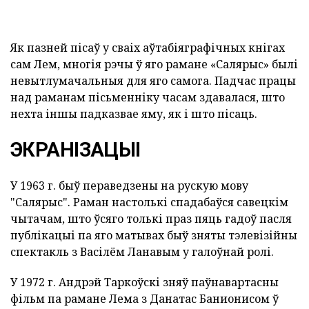
Як пазней пісаў у сваіх аўтабіяграфічных кнігах
сам Лем, многія рэчы ў яго рамане «Салярыс» былі
невытлумачальныя для яго самога. Падчас працы
над раманам пісьменніку часам здавалася, што
нехта іншы падказвае яму, як і што пісаць.
ЭКРАНІЗАЦЫІ
У 1963 г. быў пераведзены на рускую мову
"Салярыс". Раман настолькі спадабаўся савецкім
чытачам, што ўсяго толькі праз пяць гадоў пасля
публікацыі па яго матывах быў зняты тэлевізійны
спектакль з Васілём Ланавым у галоўнай ролі.
У 1972 г. Андрэй Таркоўскі зняў паўнавартасны
фільм па рамане Лема з Данатас Банионисом ў