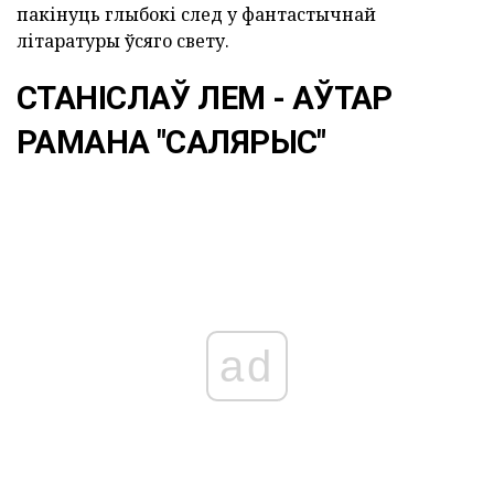
пакінуць глыбокі след у фантастычнай
літаратуры ўсяго свету.
СТАНІСЛАЎ ЛЕМ - АЎТАР
РАМАНА "САЛЯРЫС"
ad