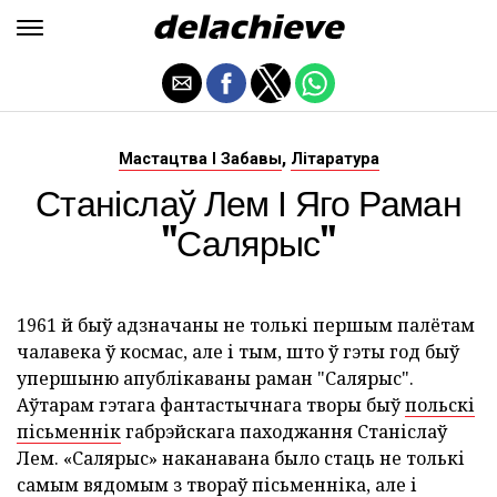
,
Мастацтва І Забавы
Літаратура
Станіслаў Лем І Яго Раман
"Салярыс"
1961 й быў адзначаны не толькі першым палётам
чалавека ў космас, але і тым, што ў гэты год быў
упершыню апублікаваны раман "Салярыс".
Аўтарам гэтага фантастычнага творы быў
польскі
пісьменнік
габрэйскага паходжання Станіслаў
Лем. «Салярыс» наканавана было стаць не толькі
самым вядомым з твораў пісьменніка, але і