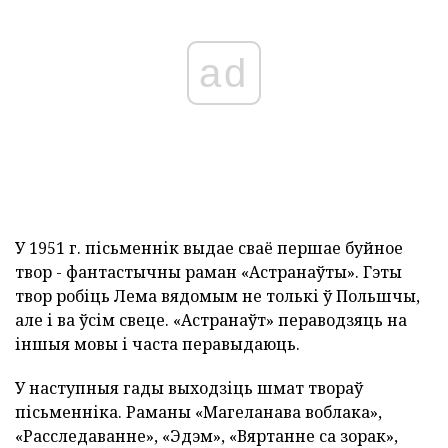
ad
У 1951 г. пісьменнік выдае сваё першае буйное
твор - фантастычны раман «Астранаўты». Гэты
твор робіць Лема вядомым не толькі ў Польшчы,
але і ва ўсім свеце. «Астранаўт» пераводзяць на
іншыя мовы і часта перавыдаюць.
У наступныя гады выходзіць шмат твораў
пісьменніка. Раманы «Магеланава воблака»,
«Расследаванне», «Эдэм», «Вяртанне са зорак»,