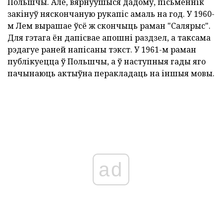
Польшчы. Але, вярнуўшыся дадому, пісьменнік
закінуў няскончаную рукапіс амаль на год. У 1960-
м Лем вырашае ўсё ж скончыць раман "Салярыс".
Для гэтага ён дапісвае апошні раздзел, а таксама
рэдагуе раней напісаны тэкст. У 1961-м раман
публікуецца ў Польшчы, а ў наступныя гады яго
пачынаюць актыўна перакладаць на іншыя мовы.
ad