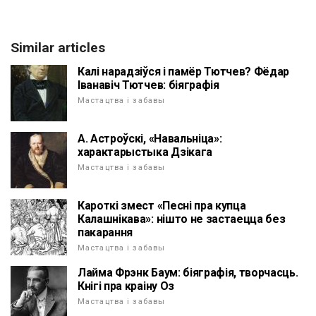
Similar articles
Калі нарадзіўся і памёр Тютчев? Фёдар
Іванавіч Тютчев: біяграфія
Мастацтва і забавы
А. Астроўскі, «Навальніца»:
характарыстыка Дзікага
Мастацтва і забавы
Кароткі змест «Песні пра купца
Калашнікава»: нішто не застаецца без
пакарання
Мастацтва і забавы
Лайма Фрэнк Баум: біяграфія, творчасць.
Кнігі пра краіну Оз
Мастацтва і забавы