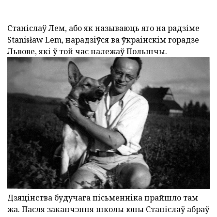
Станіслаў Лем, або як называюць яго на радзіме
Stanisław Lem, нарадзіўся ва ўкраінскім горадзе
Львове, які ў той час належаў Польшчы.
Дзяцінства будучага пісьменніка прайшло там
жа. Пасля заканчэння школы юны Станіслаў абраў