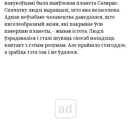
навукоўцамі была выяўленая планета Салярыс.
Спачатку людзі вырашылі, што яна незаселена.
Аднак неўзабаве чалавецтва даведалася, што
киселеобразный акіян, які пакрывае ўсю
паверхню планеты, - жывая істота. Людзі
ўзрадаваліся і сталі шукаць спосаб наладзіць
кантакт з гэтым розумам. Але прайшло стагоддзе,
а зрабіць гэта так і не ўдалося.
ad