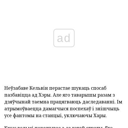
ad
Неўзабаве Кельвін перастае шукаць спосаб
пазбавіцца ад Хэры. Але яго таварышы разам з
дзяўчынай таемна працягваюць даследаванні. Ім
атрымоўваецца дамагчыся поспехаў і знішчыць
усе фантомы на станцыі, уключаючы Хары.
Крыс вельмі перажывае з-за гэтай страты. Яго