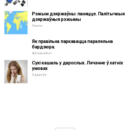
Рэжым дзяржаўны: паняцце. Палітычныя
дзяржаўныя рэжымы
Закон
Як правільна паркавацца паралельна
бардзюра.
Аўтамабілі
Сухі кашаль у дарослых. Лячэнне ў хатніх
умовах
Здароўе