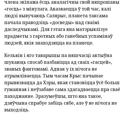
члена экіпажа ёсць аналагічны свой няпрошаны
«госць» з мінулага. Аказваецца ў той час, калі
людзі вывучаюць Салярыс, планета таксама
пачала праводзіць «досведы» над сваімі
даследчыкамі. Для гэтага яна матэрыялізуе
прадметы з гаротных або ганебных успамінаў
людзей, якія знаходзяцца на планеце.
Кельвін і яго таварышы па няшчасці актыўна
шукаюць спосаб пазбавіцца ад сваіх «гасцей»,
званых фантомамі. Аднак у іх нічога не
атрымліваецца. Тым часам Крыс пачынае
прывязвацца да Хэры, якая становіцца ўсё больш
гуманная і неўзабаве сама здагадваецца пра сваё
паходжанне. Зразумеўшы, што яна такое,
дзяўчына спрабуе забіць сябе, але ў яе нічога не
выходзіць.