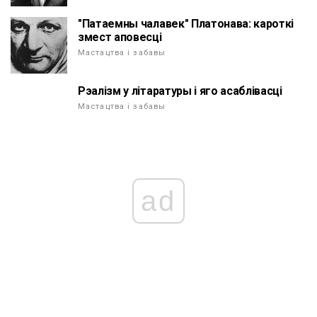
"Патаемны чалавек" Платонава: кароткі
змест аповесці
Мастацтва і забавы
Рэалізм у літаратуры і яго асаблівасці
Мастацтва і забавы
ad