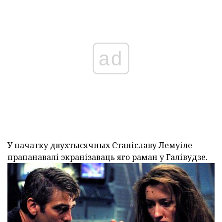
ad
У пачатку двухтысячных Станіславу Лемуіле
прапанавалі экранізаваць яго раман у Галівудзе.