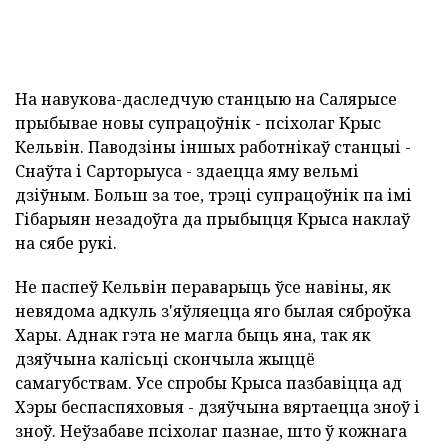
На навукова-даследчую станцыю на Салярысе
прыбывае новы супрацоўнік - псіхолаг Крыс
Кельвін. Паводзіны іншых работнікаў станцыі -
Снаўта і Сарторыуса - здаецца яму вельмі
дзіўным. Больш за тое, трэці супрацоўнік па імі
Гібарыян незадоўга да прыбыцця Крыса наклаў
на сябе рукі.
Не паспеў Кельвін пераварыць ўсе навіны, як
невядома адкуль з'яўляецца яго былая сяброўка
Хары. Аднак гэта не магла быць яна, так як
дзяўчына калісьці скончыла жыццё
самагубствам. Усе спробы Крыса пазбавіцца ад
Хэры беспаспяховыя - дзяўчына вяртаецца зноў і
зноў. Неўзабаве псіхолаг пазнае, што ў кожнага