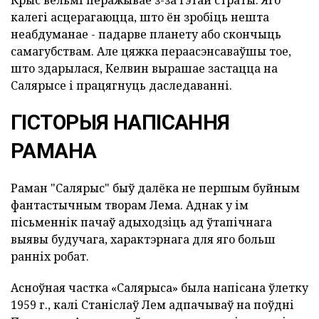
калегі асцерагаюцца, што ён зробіць нешта
неабдуманае - падарве планету або скончыць
самагубствам. Але цяжка пераасэнсаваўшы тое,
што здарылася, Келвин вырашае застацца на
Салярысе і працягнуць даследаванні.
ГІСТОРЫЯ НАПІСАННЯ
РАМАНА
Раман "Салярыс" быў далёка не першым буйным
фантастычным творам Лема. Аднак у ім
пісьменнік пачаў адыходзіць ад ўтапічнага
выявы будучага, характэрнага для яго больш
ранніх робат.
Асноўная частка «Салярыса» была напісана ўлетку
1959 г., калі Станіслаў Лем адпачываў на поўдні