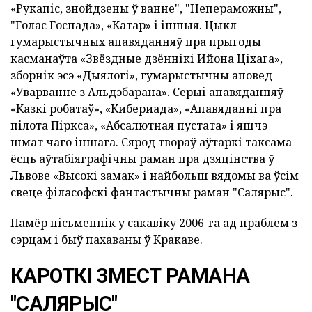
«Рукапіс, знойдзены ў ванне", "Непераможны",
"Голас Госпада», «Катар» і іншыя. Цыкл
гумарыстычных апавяданняў пра прыгоды
касманаўта «Звёздные дзённікі Ийона Ціхага»,
зборнік эсэ «Дыялогі», гумарыстычны аповед
«Уварванне з Альдэбарана». Серыі апавяданняў
«Казкі робатаў», «Кибериада», «Апавяданні пра
пілота Піркса», «Абсалютная пустата» і яшчэ
шмат чаго іншага. Сярод твораў аўтаркі таксама
ёсць аўтабіяграфічны раман пра дзяцінства ў
Львове «Высокі замак» і найбольш вядомы ва ўсім
свеце філасофскі фантастычны раман "Салярыс".
Памёр пісьменнік у сакавіку 2006-га ад праблем з
сэрцам і быў пахаваны ў Кракаве.
КАРОТКІ ЗМЕСТ РАМАНА
"САЛЯРЫС"