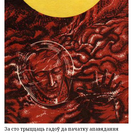
За сто трыццаць гадоў да пачатку апавядання