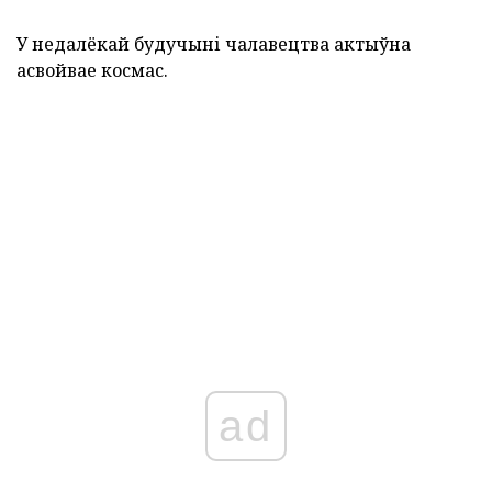
У недалёкай будучыні чалавецтва актыўна
асвойвае космас.
ad