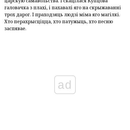
царскую самавольства. І скацілася Купцова
галовачка з плахі, і пахавалі яго на скрыжаванні
трох дарог. І праходзяць людзі міма яго магілкі.
Хто перахрысціцца, хто патужыць, хто песню
заспявае.
ad