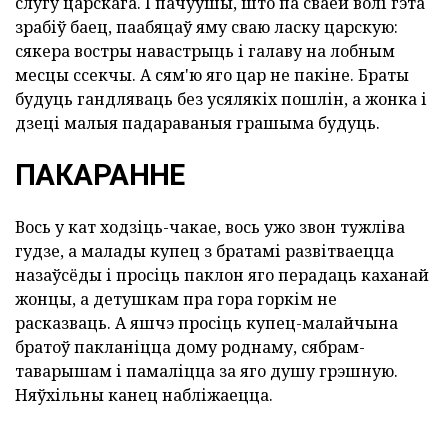
слугу царскага. І пачуўшы, што па сваёй волі гэта
зрабіў баец, паабяцаў яму сваю ласку царскую:
сякера востры навастрыць і галаву на лобным
месцы ссекчы. А сям'ю яго цар не пакіне. Браты
будуць гандляваць без усялякіх пошлін, а жонка і
дзеці малыя падараваныя грашыма будуць.
ПАКАРАННЕ
Вось у кат ходзіць-чакае, вось ужо звон тужліва
гудзе, а малады купец з братамі развітваецца
назаўсёды і просіць паклон яго перадаць каханай
жонцы, а детушкам пра гора горкім не
расказваць. А яшчэ просіць купец-малайчына
братоў пакланіцца дому роднаму, сябрам-
таварышам і памаліцца за яго душу грэшную.
Няўхільны канец набліжаецца.