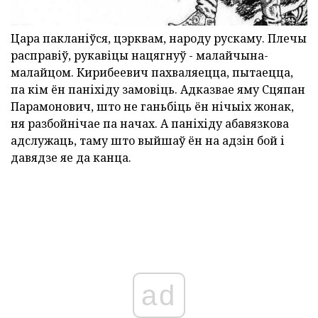
Цара пакланіўся, цэрквам, народу рускаму. Плечы
расправіў, рукавіцы нацягнуў - малайчына-
малайцом. Кирибеевич пахваляецца, пытаецца,
па кім ён паніхіду замовіць. Адказвае яму Сцяпан
Парамонович, што не ганьбіць ён нічыіх жонак,
ня разбойнічае па начах. А паніхіду абавязкова
адслужаць, таму што выйшаў ён на адзін бой і
давядзе яе да канца.
ad