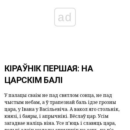
ad
КІРАЎНІК ПЕРШАЯ: НА
ЦАРСКІМ БАЛІ
У палацы сваім не пад святлом сонца, не пад
чыстым небам, а ў трапезнай баль ідзе грозны
цара, у Івана у Васільевіча. А вакол яго стольнік,
князі, і баяры, і апрычнікі. Вёслаў цар. Усім
загадвае наліць віна. Усе п'юць і славяць цара,