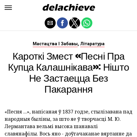
,
Мастацтва І Забавы
Літаратура
Кароткі Змест «Песні Пра
Купца Калашнікава»: Нішто
Не Застаецца Без
Пакарання
«Песня ...», напісаная ў 1837 годзе, стылізавана пад
народныя быліны, за што яе ў творчасці М. Ю.
Лермантава вельмі высока шанавалі
славянафілы. Вось яно - доўгачаканае вяртанне да