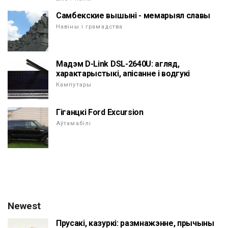
Самбекские вышыні - мемарыял славы
Навіны і грамадства
Мадэм D-Link DSL-2640U: агляд,
характарыстыкі, апісанне і водгукі
Кампутары
Гіганцкі Ford Excursion
Аўтамабілі
Newest
Прусакі, казуркі: размнажэнне, прычыны