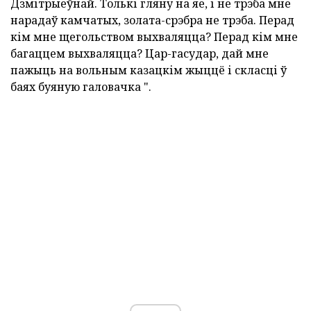
Дзмітрыеўнай. Толькі гляну на яе, і не трэба мне
нарадаў камчатых, золата-срэбра не трэба. Перад
кім мне щегольством выхваляцца? Перад кім мне
багаццем выхваляцца? Цар-гасудар, дай мне
пажыць на вольным казацкім жыццё і скласці ў
баях буяную галовачка ".