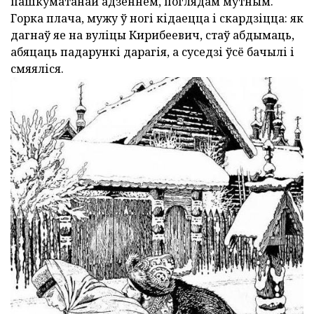
пашкуматанай адзеннем, поглядам мутным.
Горка плача, мужу ў ногі кідаецца і скардзіцца: як
дагнаў яе на вуліцы Кирибеевич, стаў абдымаць,
абяцаць падарункі дарагія, а суседзі ўсё бачылі і
смяяліся.