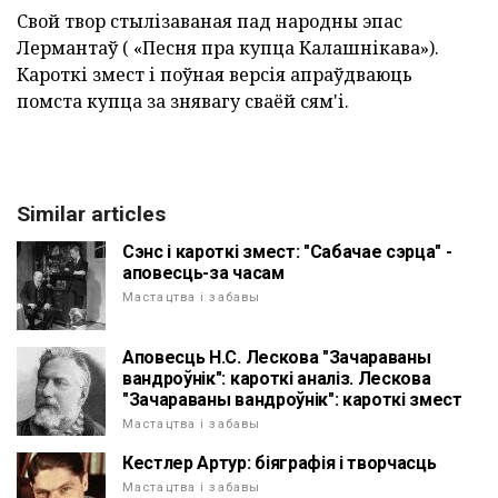
Свой твор стылізаваная пад народны эпас
Лермантаў ( «Песня пра купца Калашнікава»).
Кароткі змест і поўная версія апраўдваюць
помста купца за знявагу сваёй сям'і.
Similar articles
Сэнс і кароткі змест: "Сабачае сэрца" -
аповесць-за часам
Мастацтва і забавы
Аповесць Н.С. Лескова "Зачараваны
вандроўнік": кароткі аналіз. Лескова
"Зачараваны вандроўнік": кароткі змест
Мастацтва і забавы
Кестлер Артур: біяграфія і творчасць
Мастацтва і забавы