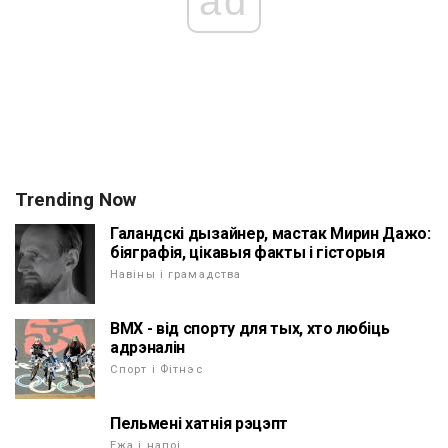
ad
Trending Now
Галандскі дызайнер, мастак Мирин Дажо:
біяграфія, цікавыя факты і гісторыя
Навіны і грамадства
ВМХ - від спорту для тых, хто любіць
адрэналін
Спорт і Фітнэс
Пельмені хатнія рэцэпт
Ежа і напоі