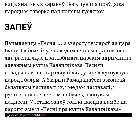
нацыянальных каранёў. Вось чуецца праўдзіва
народная гаворка пад напевы гусляроў.
ЗАПЕЎ
Пачынаецца «Песня ...» з звароту гусляроў да цара
Івану Васільевічу з паведамленнем пра тое, што
яна распавядае пра любімага царскім апрычнікі і
адважным купца Калашнікава. Песняй,
складзенай на старадаўні лад, ужо заслухоўваўся
народ і баяры. А баярын Рамаданаўскі з жонкай
белатвары частавалі іх, і мёдам частавалі, і
ручнік, шитое не чым-небудзь, а шоўкам,
паднеслі. У гэтым запеў толькі даецца намёк на
кароткі змест «Песні пра купца Калашнікава»