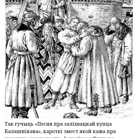
Так гучыць «Песня пра заліхвацкай купца
Калашнікава», кароткі змест якой кажа пра