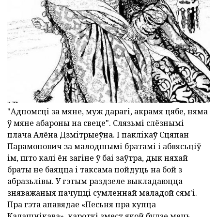
"Адпомсці за мяне, муж дарагі, акрамя цябе, няма
ў мяне абароны на свеце". Слязьмі слёзнымі
плача Алёна Дзмітрыеўна. І паклікаў Сцяпан
Парамонович за малодшымі братамі і абвясьціў
ім, што калі ён загіне ў баі заўтра, дык няхай
браты не баяцца і таксама пойдуць на бой з
абразьлівы. У гэтым раздзеле выкладаюцца
зняважаныя пачуцці сумленнай маладой сям'і.
Пра гэта апавядае «Песьня пра купца
Калашнікава», кароткі змест якой будзе мець