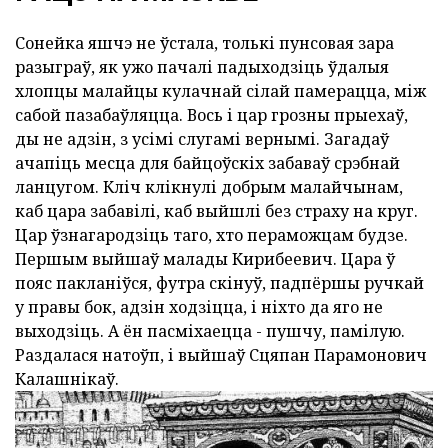
Сонейка яшчэ не ўстала, толькі пунсовая зара
разыграў, як ужо пачалі падыходзіць ўдалыя
хлопцы малайцы кулачнай сілай памерацца, між
сабой пазабаўляцца. Вось і цар грозны прыехаў,
ды не адзін, з усімі слугамі вернымі. Загадаў
ачапіць месца для байцоўскіх забаваў срэбнай
ланцугом. Кліч клікнулі добрым малайчынам,
каб цара забавілі, каб выйшлі без страху на круг.
Цар ўзнагародзіць таго, хто пераможцам будзе.
Першым выйшаў малады Кирибеевич. Цара ў
пояс пакланіўся, футра скінуў, падпёршы ручкай
у правы бок, адзін ходзіцца, і ніхто да яго не
выходзіць. А ён пасміхаецца - пушчу, памілую.
Раздалася натоўп, і выйшаў Сцяпан Парамонович
Калашнікаў.