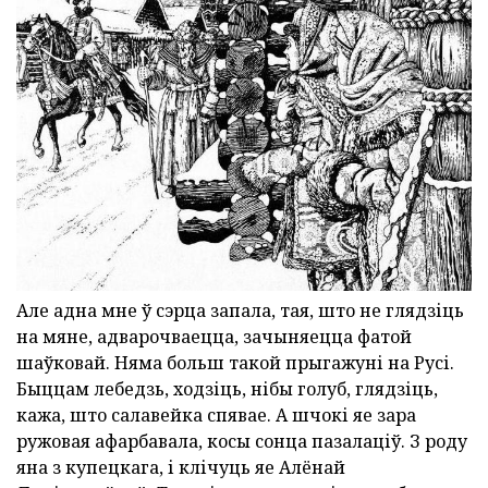
Але адна мне ў сэрца запала, тая, што не глядзіць
на мяне, адварочваецца, зачыняецца фатой
шаўковай. Няма больш такой прыгажуні на Русі.
Быццам лебедзь, ходзіць, нібы голуб, глядзіць,
кажа, што салавейка спявае. А шчокі яе зара
ружовая афарбавала, косы сонца пазалаціў. З роду
яна з купецкага, і клічуць яе Алёнай