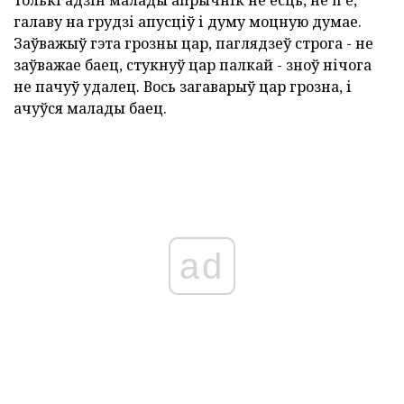
толькі адзін малады апрычнік не есць, не п'е,
галаву на грудзі апусціў і думу моцную думае.
Заўважыў гэта грозны цар, паглядзеў строга - не
заўважае баец, стукнуў цар палкай - зноў нічога
не пачуў удалец. Вось загаварыў цар грозна, і
ачуўся малады баец.
ad