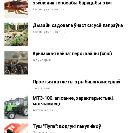
з'яўлення і спосабы барацьбы з імі
Хатні ўтульнасць
Дызайн садовага ўчастка: усё папраўна
Хатні ўтульнасць
Крымская вайна: героі вайны (спіс)
Адукацыя
Простыя катлеты з рыбных кансерваў
Ежа і напоі
МТЗ-100: апісанне, характарыстыкі,
магчымасці
Аўтамабілі
Туш "Пупа": водгукі пакупнікоў
Прыгажосць