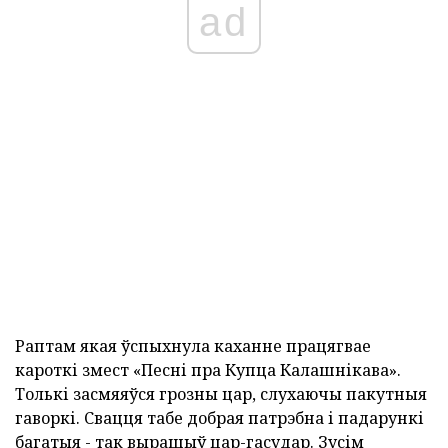
ad
Раптам якая ўспыхнула каханне працягвае
кароткі змест «Песні пра Купца Калашнікава».
Толькі засмяяўся грозны цар, слухаючы пакутныя
гаворкі. Свацця табе добрая патрэбна і падарункі
багатыя - так вырашыў цар-гасудар. Зусім