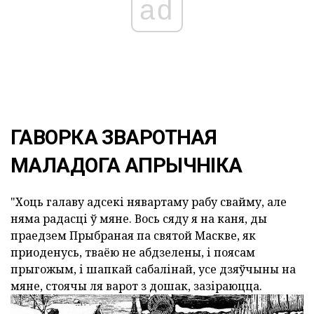
ad
ГАВОРКА ЗВАРОТНАЯ
МАЛАДОГА АПРЫЧНІКА
"Хоць галаву адсекі нявартаму рабу свайму, але
няма радасці ў мяне. Вось сяду я на каня, ды
праедзем Прыбраная па святой Маскве, як
приоденусь, тваёю не абдзелены, і поясам
прыгожым, і шапкай сабалінай, усе дзяўчыны на
мяне, стоячы ля варот з дошак, зазіраюцца.