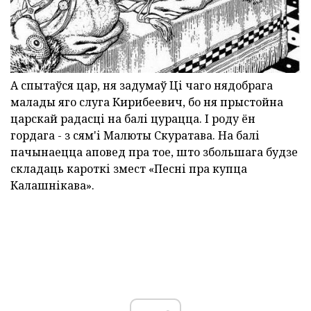
А спытаўся цар, ня задумаў Ці чаго нядобрага
малады яго слуга Кирибеевич, бо ня прыстойна
царскай радасці на балі цурацца. І роду ён
гордага - з сям'і Малюты Скуратава. На балі
пачынаецца аповед пра тое, што збольшага будзе
складаць кароткі змест «Песні пра купца
Калашнікава».