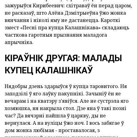
зажурыўся Кирибеевич: схітраваў ён перад царом,
не расказаў, што Алёна Дзмітрыеўна ўжо жонка
вянчання і ніколі яму не дастанецца. Кароткі
змест «Песні пра купца Калашнікава» складаюць
часткова гаротныя прызнання маладога
апрычніка.
КІРАЎНІК ДРУГАЯ: МАЛАДЫ
КУПЕЦ КАЛАШНІКАЎ
Нядобры дзень здарыўся ў купца таровитого. Ня
заходзілі ў яго лаўку пакупнікі. Зачыніў ён яе
вечарам і на кватэру з'явіўся. Але не сустрэла яго
хозяюшка, ня накрыла стол. Дзе яна ў такі позні
час? Да вячэрні пайшла ў царкву, ды не
вернулася. А на вуліцы ўжо ноч. І вось забягае ў
дом жонка любімая - проставалосая, з