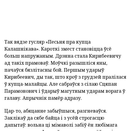
Так вядзе гусляр «Песьня пра купца
Калашнікава». Кароткі змест становіцца ўсё
больш напружаным. Дрэнна стала Кирибеевичу
ад такіх прамоваў. Моўчкі разышліся яны,
пачаўся бязлітасны бой. Першым ударыў
Кирибеевич, ды так, што кроў з грудзей пралілася
ў купца-малайцы. Але сабраўся з сілаю Сцяпан
Парамонович і ўдарыў магутным ударам ворага ў
галаву. Апрычнік памёр адразу.
Цар-то, абяцанне забыўшыся, разгневаўся.
Заклікаў да сябе байца і з усёй строгасцю
дапытаў: вольна ці мімаволі забіў ён любімага