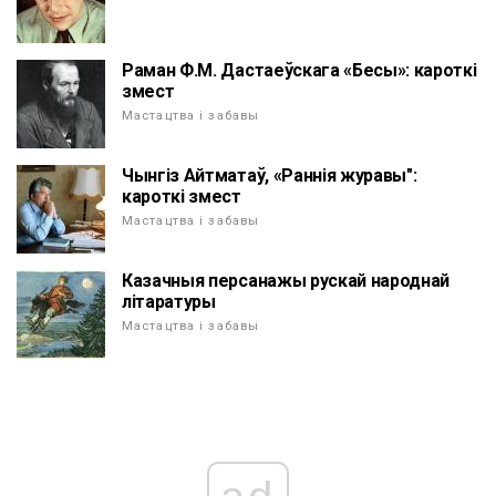
Раман Ф.М. Дастаеўскага «Бесы»: кароткі
змест
Мастацтва і забавы
Чынгіз Айтматаў, «Раннія журавы":
кароткі змест
Мастацтва і забавы
Казачныя персанажы рускай народнай
літаратуры
Мастацтва і забавы