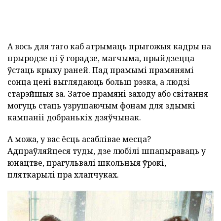
А вось для таго каб атрымаць прыгожыя кадры на
прыродзе ці ў горадзе, магчыма, прыйдзецца
ўстаць крыху раней. Пад прамымі прамянямі
сонца цені выглядаюць больш рэзка, а людзі
старэйшыя за. Затое прамяні заходу або світання
могуць стаць узрушаючым фонам для здымкі
кампаніі добранькіх дзяўчынак.
А можа, у вас ёсць асаблівае месца?
Адпраўляйцеся туды, дзе любілі шпацыраваць у
юнацтве, прагульвалі школьныя ўрокі,
пляткарылі пра хлапчуках.