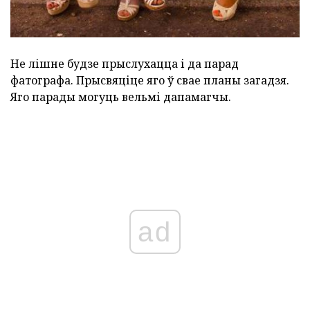
Не лішне будзе прыслухацца і да парад
фатографа. Прысвяціце яго ў свае планы загадзя.
Яго парады могуць вельмі дапамагчы.
ad