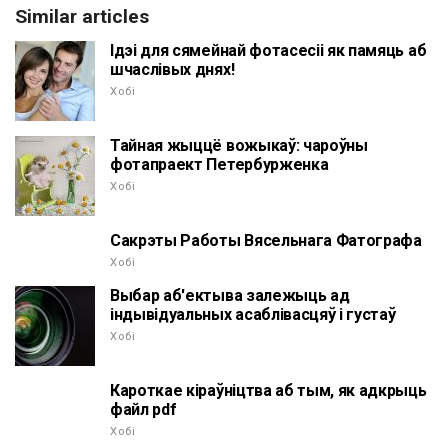
Similar articles
Ідэі для сямейнай фотасесіі як памяць аб
шчаслівых днях!
Хобі
Тайная жыццё вожыкаў: чароўны
фотапраект Петербурженка
Хобі
Сакрэты Работы Вясельнага Фатографа
Хобі
Выбар аб'ектыва залежыць ад
індывідуальных асаблівасцяў і густаў
Хобі
Кароткае кіраўніцтва аб тым, як адкрыць
файл pdf
Хобі