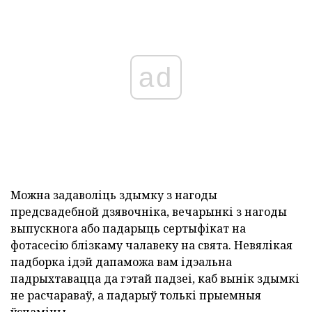
ad
Можна задаволіць здымку з нагоды
предсвадебной дзявочніка, вечарынкі з нагоды
выпускнога або падарыць сертыфікат на
фотасесію блізкаму чалавеку на свята. Невялікая
падборка ідэй дапаможа вам ідэальна
падрыхтавацца да гэтай падзеі, каб вынік здымкі
не расчараваў, а падарыў толькі прыемныя