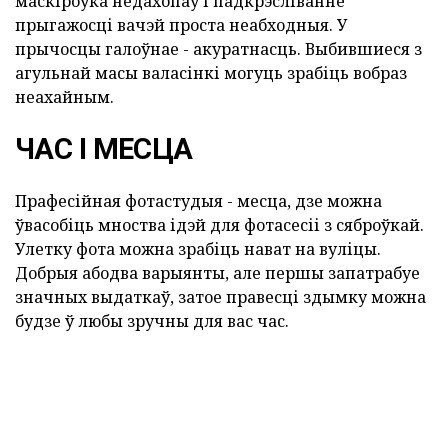
маскіроўка недахопаў і падкрэсліванне
прыгажосці вачэй проста неабходныя. У
прычосцы галоўнае - акуратнасць. Выбившиеся з
агульнай масы валасінкі могуць зрабіць вобраз
неахайным.
ЧАС І МЕСЦА
Прафесійная фотастудыя - месца, дзе можна
ўвасобіць мноства ідэй для фотасесіі з сяброўкай.
Улетку фота можна зрабіць нават на вуліцы.
Добрыя абодва варыянты, але першы запатрабуе
значных выдаткаў, затое правесці здымку можна
будзе ў любы зручны для вас час.