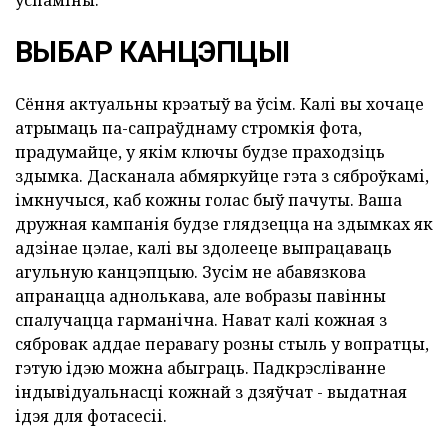
ўспаміны.
ВЫБАР КАНЦЭПЦЫІ
Сёння актуальны крэатыў ва ўсім. Калі вы хочаце
атрымаць па-сапраўднаму стромкія фота,
прадумайце, у якім ключы будзе праходзіць
здымка. Дасканала абмяркуйце гэта з сяброўкамі,
імкнучыся, каб кожны голас быў пачуты. Ваша
дружная кампанія будзе глядзецца на здымках як
адзінае цэлае, калі вы здолееце выпрацаваць
агульную канцэпцыю. Зусім не абавязкова
апранацца аднолькава, але вобразы павінны
спалучацца гарманічна. Нават калі кожная з
сябровак аддае перавагу розны стыль у вопратцы,
гэтую ідэю можна абыграць. Падкрэсліванне
індывідуальнасці кожнай з дзяўчат - выдатная
ідэя для фотасесіі.