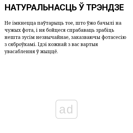
НАТУРАЛЬНАСЦЬ Ў ТРЭНДЗЕ
Не імкнецца паўтарыць тое, што ўжо бачылі на
чужых фота, і ня бойцеся спрабаваць зрабіць
нешта зусім незвычайнае, заказваючы фотасесію
з сяброўкамі. Ідэі кожнай з вас вартыя
увасаблення ў жыццё.
ad