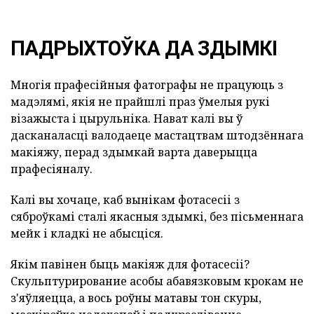
ПАДРЫХТОЎКА ДА ЗДЫМКІ
Многія прафесійныя фатографы не працуюць з
мадэлямі, якія не прайшлі праз ўмелыя рукі
візажыста і цырульніка. Нават калі вы ў
дасканаласці валодаеце мастацтвам штодзённага
макіяжу, перад здымкай варта даверыцца
прафесіяналу.
Калі вы хочаце, каб вынікам фотасесіі з
сяброўкамі сталі якасныя здымкі, без пісьменнага
мейк і кладкі не абысціся.
Якім павінен быць макіяж для фотасесіі?
Скульптурирование асобы абавязковым крокам не
з'яўляецца, а вось роўны матавы тон скуры,