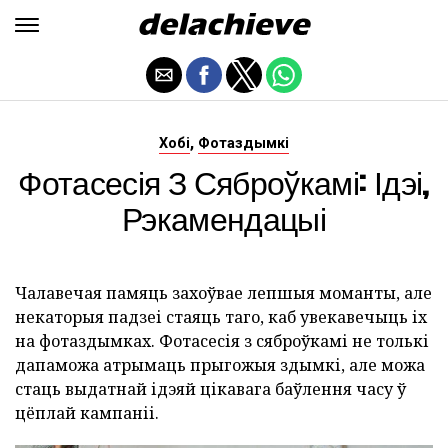
,
Хобі
Фотаздымкі
Фотасесія З Сяброўкамі: Ідэі,
Рэкамендацыі
Чалавечая памяць захоўвае лепшыя моманты, але
некаторыя падзеі стаяць таго, каб увекавечыць іх
на фотаздымках. Фотасесія з сяброўкамі не толькі
дапаможа атрымаць прыгожыя здымкі, але можа
стаць выдатнай ідэяй цікавага баўлення часу ў
цёплай кампаніі.