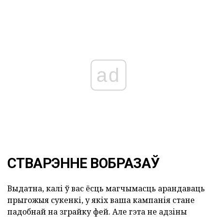
ad
СТВАРЭННЕ ВОБРАЗАЎ
Выдатна, калі ў вас ёсць магчымасць арандаваць
прыгожыя сукенкі, у якіх ваша кампанія стане
падобнай на зграйку фей. Але гэта не адзіны