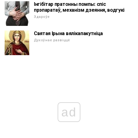
Інгібітар пратонны помпы: спіс
прэпаратаў, механізм дзеяння, водгукі
Здароўе
Святая Ірына вялікапакутніца
Духоўнае развіццё
ad