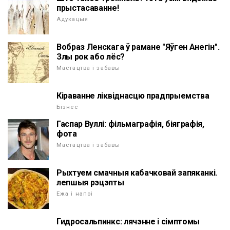
прыстасаванне!
Адукацыя
Вобраз Ленскага ў рамане "Яўген Анегін".
Злы рок або лёс?
Мастацтва і забавы
Кіраванне ліквіднасцю прадпрыемства
Бізнес
Гаспар Вуллі: фільмаграфія, біяграфія,
фота
Мастацтва і забавы
Рыхтуем смачныя кабачковай запяканкі.
лепшыя рэцэпты
Ежа і напоі
Гидросальпинкс: лячэнне і сімптомы