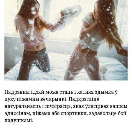
Нядрэнны ідэяй можа стаць і хатняя здымка ў
духу піжамны вечарынкі. Падкрэсліце
натуральнасць і шчырасць, якая ўласцівая вашым
адносінам, піжама або спортивки, задавольце бой
падушкамі.