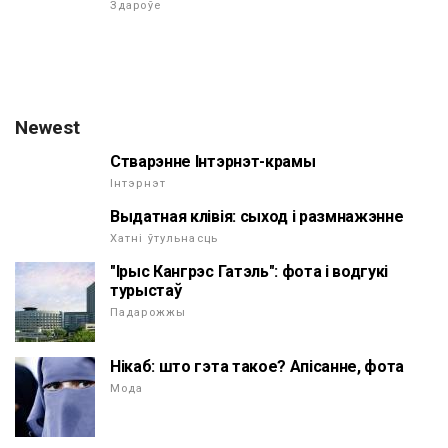
Здароўе
Newest
Стварэнне Інтэрнэт-крамы
Інтэрнэт
Выдатная клівія: сыход і размнажэнне
Хатні ўтульнасць
"Ірыс Кангрэс Гатэль": фота і водгукі
турыстаў
Падарожжы
Нікаб: што гэта такое? Апісанне, фота
Мода