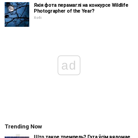
Якія фота перамаглі на конкурсе Wildlife
Photographer of the Year?
Хобі
ad
Trending Now
Што такое тремпель? Гэта ўсім вядомае