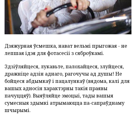
Дзяжурная ўсмешка, нават вельмі прыгожая - не
лепшая ідэя для фотасесіі з сяброўкамі.
Здзіўляйцеся, лукавьте, палохайцеся, злуйцеся,
дражніце адзін аднаго, рагочучы ад душы! Не
бойцеся абдымкаў і пацалункаў (вядома, калі для
вашых адносін характэрны такія праявы
пачуццяў). Выяўляйце эмоцыі, тады вашыя
сумесныя здымкі атрымаюцца па-сапраўднаму
шчырымі.