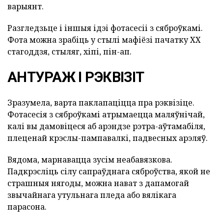
варыянт.
Разгледзьце і іншыя ідэі фотасесіі з сяброўкамі.
Фота можна зрабіць у стылі мафіёзі пачатку ХХ
стагоддзя, стыляг, хіпі, пін-ап.
АНТУРАЖ І РЭКВІЗІТ
Зразумела, варта паклапаціцца пра рэквізіце.
Фотасесія з сяброўкамі атрымаецца маляўнічай,
калі вы дамовіцеся аб арэндзе рэтра-аўтамабіля,
плеценай крэслы-пампавалкі, падвесных арэляў.
Вядома, марнавацца зусім неабавязкова.
Падкрэсліць сілу сапраўднага сяброўства, якой не
страшныя нягоды, можна нават з дапамогай
звычайнага утульнага пледа або вялікага
парасона.