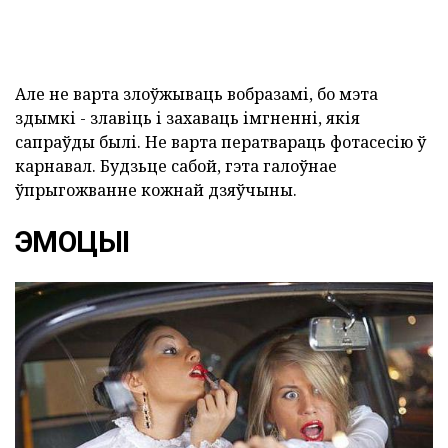
Але не варта злоўжываць вобразамі, бо мэта
здымкі - злавіць і захаваць імгненні, якія
сапраўды былі. Не варта ператвараць фотасесію ў
карнавал. Будзьце сабой, гэта галоўнае
ўпрыгожванне кожнай дзяўчыны.
ЭМОЦЫІ