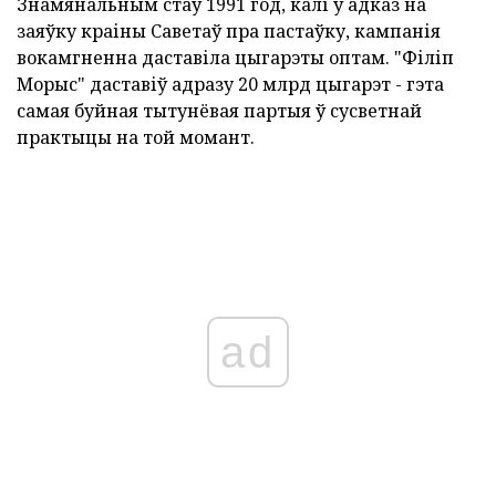
Знамянальным стаў 1991 год, калі ў адказ на
заяўку краіны Саветаў пра пастаўку, кампанія
вокамгненна даставіла цыгарэты оптам. "Філіп
Морыс" даставіў адразу 20 млрд цыгарэт - гэта
самая буйная тытунёвая партыя ў сусветнай
практыцы на той момант.
ad