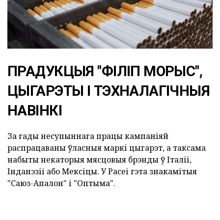
ПРАДУКЦЫЯ "ФІЛІП МОРЫС",
ЦЫГАРЭТЫ І ТЭХНАЛАГІЧНЫЯ
НАВІНКІ
За гады несупыннага працы кампаніяй
распрацаваны ўласныя маркі цыгарэт, а таксама
набыты некаторыя мясцовыя брэнды ў Італіі,
Інданэзіі або Мексіцы. У Расеі гэта знакамітыя
"Саюз-Апалон" і "Оптыма".