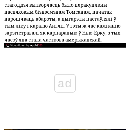
стагоддзя вытворчасць было перакуплены
паспяховым бізнэсмэнам Томсанам, пачатак
нарошчваць абароты, а цыгарэты пастаўлялі ў
тым ліку і каралю Англіі. У гэты ж час кампанію
зарэгістравалі як карпарацыю ў Нью-Ёрку, з тых
часоў яна стала часткова амерыканскай.
ad