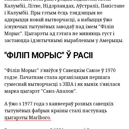
Калумбіі, Літве, Нідэрландах, Аўстраліі, Пакістане
і Калумбіі. Пры гэтым ёсць тэндэнцыя не
адкрыцця новай вытворчасці, а набыцця ўжо
існуючых тытунёвых заводаў пад імем "Філіп
Морыс". Цыгарэты ад гэтага не мяняюць густ і
застаюцца ідэнтычнымі вырабленым у Амерыцы.
"ФІЛІП МОРЫС" Ў РАСІІ
"Філіп Морыс" з'явіўся ў Савецкім Саюзе ў 1970
годзе. Пачаткам стала арганізацыя першага
сумеснай вытворчасці з ЗША і як вынік з'явілася
марка цыгарэт "Саюз-Апалон".
А ўжо з 1977 года з канвеераў розных савецкіх
тытунёвых фабрык краіны сталі паступаць
цыгарэты Marlboro.