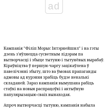
ad
Кампанія "Філіп Морыс Інтэрнейшнл" і на гэты
дзень з'яўляецца сусветным лідэрам па
вытворчасці і збыце тытуню і тытунёвых вырабаў.
Кіраўніцтва ў першую чаргу зацікаўлена ў
павелічэнні збыту, што ва ўмовах прапаганды
адмовы ад курэння зрабіць будзе некалькі
складаней. Зараз кампанія вымушана рабіць
стаўкі на новыя распрацоўкі і актыўную
папулярызацыю сваіх вынаходак.
Апроч вытворчасці тытуню, кампанія набыла