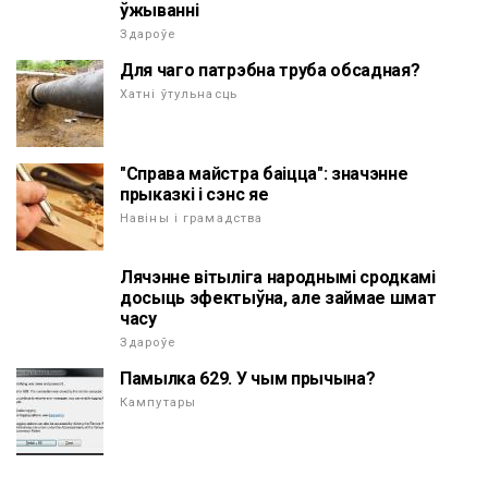
ўжыванні
Здароўе
Для чаго патрэбна труба обсадная?
Хатні ўтульнасць
"Справа майстра баіцца": значэнне
прыказкі і сэнс яе
Навіны і грамадства
Лячэнне вітыліга народнымі сродкамі
досыць эфектыўна, але займае шмат
часу
Здароўе
Памылка 629. У чым прычына?
Кампутары