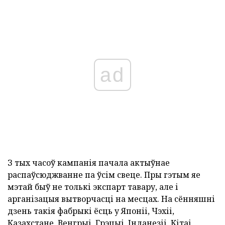
ad
З тых часоў кампанія пачала актыўнае
распаўсюджванне па ўсім свеце. Пры гэтым яе
мэтай быў не толькі экспарт тавару, але і
арганізацыя вытворчасці на месцах. На сённяшні
дзень такія фабрыкі ёсць у Японіі, Чэхіі,
Казахстане, Венгрыі, Грэцыі, Інданезіі, Кітаі,