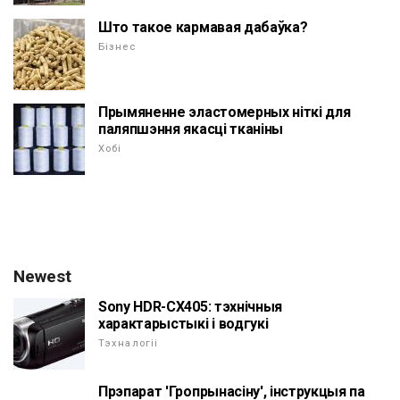
Што такое кармавая дабаўка?
Бізнес
Прымяненне эластомерных ніткі для
паляпшэння якасці тканіны
Хобі
Newest
Sony HDR-CX405: тэхнічныя
характарыстыкі і водгукі
Тэхналогіі
Прэпарат 'Гропрынасіну', інструкцыя па