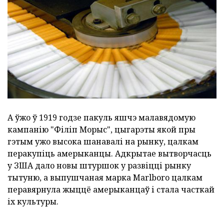
А ўжо ў 1919 годзе пакуль яшчэ малавядомую
кампанію "Філіп Морыс", цыгарэты якой пры
гэтым ужо высока шанавалі на рынку, цалкам
перакупіць амерыканцы. Адкрытае вытворчасць
у ЗША дало новы штуршок у развіцці рынку
тытуню, а выпушчаная марка Marlboro цалкам
перавярнула жыццё амерыканцаў і стала часткай
іх культуры.