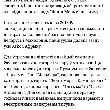
тэндэнцыі павінны падарваць абароты кампаніі,
але відавочнага спаду "Філіп Морыс" не адчуў.
Па дадзеных статыстыкі за 2015 Расея
знаходзіцца на чацвёртым месцы па спажыванні
цыгарэт на чалавека. Абагналі яе толькі Грузія,
Беларусь і Македонія, пакінуўшы далёка ззаду
ўсю Азію і Афрыку.
Для ўтрымання лідэрскіх пазіцый кампанія
ўяўляе розныя катэгорыі тавару ў мэтах ахапіць
максімальную аўдыторыю. Прэміум-клас ўключае
"Парламент" ці "Мальбара", сярэдняя коштавая
катэгорыя - цыгарэты "Філіп Морыс Кампакт Блю"
ці "Некст", эканом-варыянт - "Оптыма" ці "Саюз-
Апполона". Для сегмента, які аддае перавагу
тэхналагічным навінкам, выпушчаны варыянт з
электрычным падагрэвам тытуню.