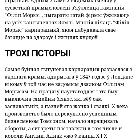
стратнай. Адным з самых вядомых імёнаў у
сусветнай прамысловасці з'яўляецца кампанія
"Філіп Морыс", цыгарэты гэтай фірмы ўжываюць
на ўсіх кантынентах Зямлі. Многія лічаць "Філіп
Морыс" карпарацыяй, якая пабудавала сваё
багацце на здароўе і жыццях курцоў.
ТРОХІ ГІСТОРЫІ
Самая буйная тытунёвая карпарацыя разраслася з
адзінага крамы, адкрытага ў 1847 годзе ў Лондане
нікому ў той час не вядомым дзялком Філіпам
Морысам. На працягу паўстагоддзя гэта быў
выключна сямейны бізнэс, які вёў сам
заснавальнік, а пазней яго жонка і сваякі. X века
производство было перекуплено успешным
бизнесменом Томсоном, начало наращивать
обороты, а сигареты поставляли в том числе и
королю Англии. Аднак ужо ў канцы X
I
X