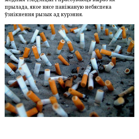
прылада, якое нясе паніжаную небяспека
ўзнікнення рызык ад курэння.