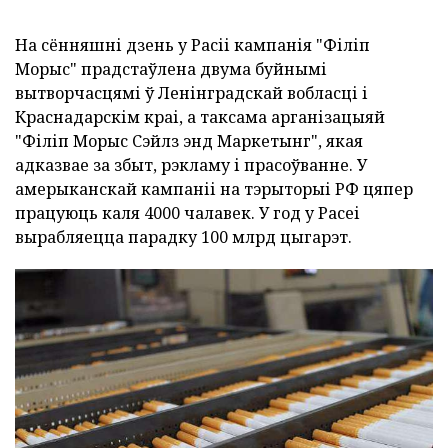
На сённяшні дзень у Расіі кампанія "Філіп
Морыс" прадстаўлена двума буйнымі
вытворчасцямі ў Ленінградскай вобласці і
Краснадарскім краі, а таксама арганізацыяй
"Філіп Морыс Сэйлз энд Маркетынг", якая
адказвае за збыт, рэкламу і прасоўванне. У
амерыканскай кампаніі на тэрыторыі РФ цяпер
працуюць каля 4000 чалавек. У год у Расеі
вырабляецца парадку 100 млрд цыгарэт.