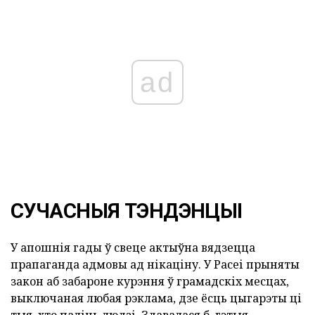
ad
СУЧАСНЫЯ ТЭНДЭНЦЫІ
У апошнія гады ў свеце актыўна вядзецца
прапаганда адмовы ад нікаціну. У Расеі прыняты
закон аб забароне курэння ў грамадскіх месцах,
выключаная любая рэклама, дзе ёсць цыгарэты ці
тыя, хто паліць людзі. Здавалася б, гэтыя