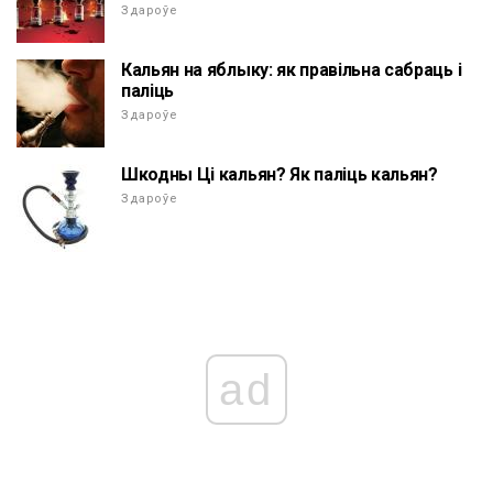
Здароўе
Кальян на яблыку: як правільна сабраць і
паліць
Здароўе
Шкодны Ці кальян? Як паліць кальян?
Здароўе
ad