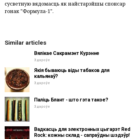
сусветную вядомасць як найстарэйшы спонсар
гонак "Формула-1".
Similar articles
Вялікае Сакрамэнт Курэнне
Здароўе
Якія бываюць віды табаков для
кальянаў?
Здароўе
Паліць Блант - што гэта такое?
Здароўе
Вадкасць для электронных цыгарэт Red
Rock: кожны склад - сапраўдны шэдэўр!