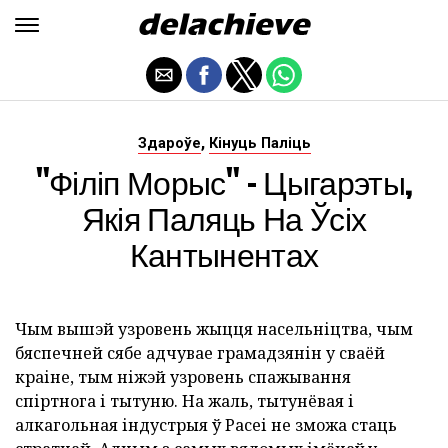
,
Здароўе
Кінуць Паліць
"Філіп Морыс" - Цыгарэты,
Якія Паляць На Ўсіх
Кантынентах
Чым вышэй узровень жыцця насельніцтва, чым
бяспечней сябе адчувае грамадзянін у сваёй
краіне, тым ніжэй узровень спажывання
спіртнога і тытуню. На жаль, тытунёвая і
алкагольная індустрыя ў Расеі не зможа стаць