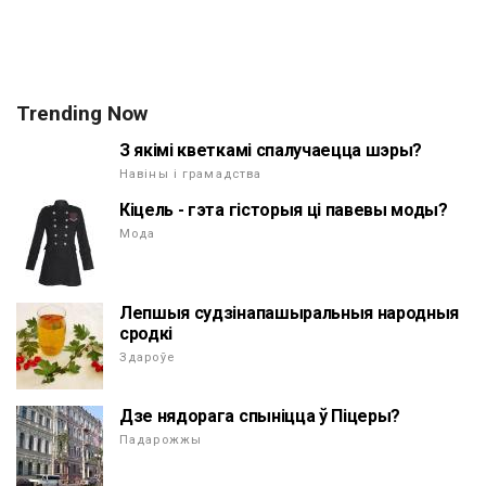
Trending Now
З якімі кветкамі спалучаецца шэры?
Навіны і грамадства
Кіцель - гэта гісторыя ці павевы моды?
Мода
Лепшыя судзінапашыральныя народныя
сродкі
Здароўе
Дзе нядорага спыніцца ў Піцеры?
Падарожжы