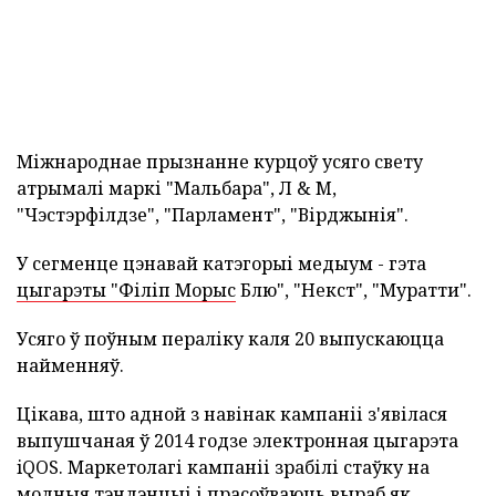
Міжнароднае прызнанне курцоў усяго свету
атрымалі маркі "Мальбара", Л & M,
"Чэстэрфілдзе", "Парламент", "Вірджынія".
У сегменце цэнавай катэгорыі медыум - гэта
цыгарэты "Філіп Морыс
Блю", "Некст", "Муратти".
Усяго ў поўным пераліку каля 20 выпускаюцца
найменняў.
Цікава, што адной з навінак кампаніі з'явілася
выпушчаная ў 2014 годзе электронная цыгарэта
iQOS. Маркетолагі кампаніі зрабілі стаўку на
модныя тэндэнцыі і прасоўваюць выраб як