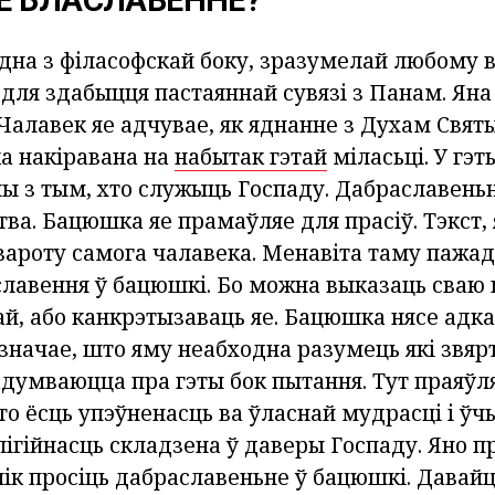
Е БЛАСЛАВЕННЕ?
дна з філасофскай боку, зразумелай любому в
ля здабыцця пастаяннай сувязі з Панам. Яна 
 Чалавек яе адчувае, як яднанне з Духам Свя
ка накіравана на
набытак гэтай
міласьці. У гэт
ы з тым, хто служыць Госпаду. Дабраславеньн
тва. Бацюшка яе прамаўляе для прасіў. Тэкст, 
вароту самога чалавека. Менавіта таму пажад
славення ў бацюшкі. Бо можна выказаць сваю
й, або канкрэтызаваць яе. Бацюшка нясе адка
азначае, што яму неабходна разумець які звяр
адумваюцца пра гэты бок пытання. Тут праяўл
то ёсць упэўненасць ва ўласнай мудрасці і ўчы
ігійнасць складзена ў даверы Госпаду. Яно п
нік просіць дабраславеньне ў бацюшкі. Давай