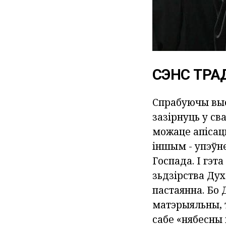
СЭНС ТРА
Спрабуючы высв
зазірнуць у св
можаце апісац
іншым - упэўне
Госпада. І гэт
зьдзірства Дух
пастаянна. Бо 
матэрыяльны, 
сабе «нябесны 