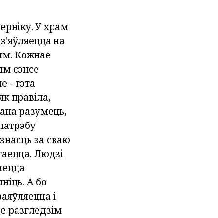
ерніку. У храм
з'яўляецца на
тым. Кожнае
ым сэнсе
е - гэта
як правіла,
ана разумець,
 патрэбу
знасць за сваю
таецца. Людзі
яецца
ніць. А бо
раяўляецца і
це разгледзім