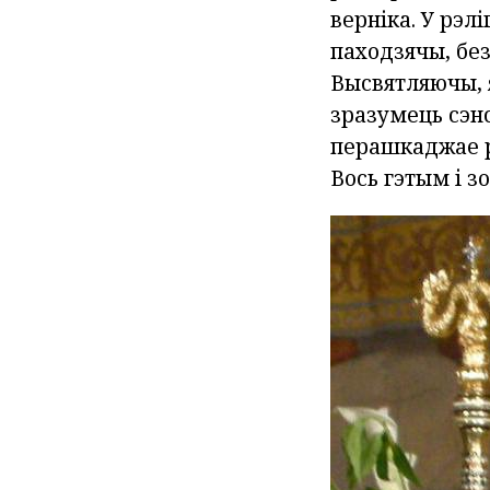
верніка. У рэл
паходзячы, без
Высвятляючы, 
зразумець сэнс
перашкаджае р
Вось гэтым і з