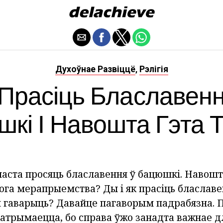
Духоўнае Развіццё
Рэлігія
,
 Прасіць Блаславенн
кі І Навошта Гэта 
часта просяць блаславення ў бацюшкі. Навошт
ога мерапрыемства? Ды і як прасіць блаславе
 гаварыць? Давайце пагаворым падрабязна. 
 атрымаецца, бо справа ўжо занадта важнае 