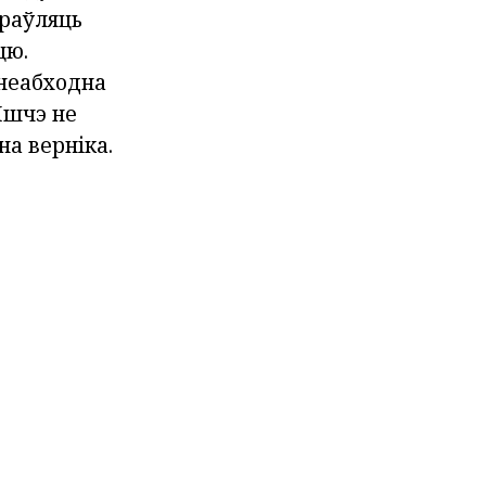
праўляць
цю.
 неабходна
 Яшчэ не
а верніка.