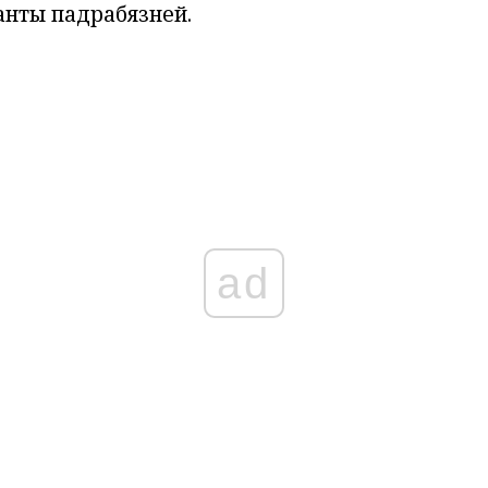
нты падрабязней.
ad