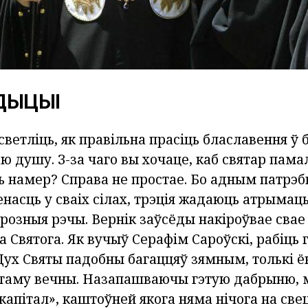
ДЫЦЫІ
етліць, як правільна прасіць блаславення ў 
аю душу. З-за чаго вы хочаце, каб святар памал
ь намер? Справа не простае. Бо адным патрэ
насць у сваіх сілах, трэція жадаюць атрымац
а розныя рэчы. Вернік заўсёды накіроўвае сва
а Святога. Як вучыў Серафім Сароўскі, рабіць 
Дух Святы падобны багаццяў зямным, толькі ё
таму вечны. Назапашваючы гэтую дабрыню, 
капітал», каштоўней якога няма нічога на све