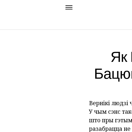
Як
Бацюш
Вернікі людзі 
У чым сэнс так
што пры гэтым
разабрацца не