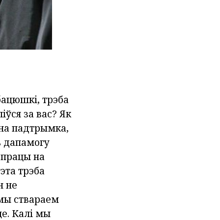
бацюшкі, трэба
іўся за вас? Як
бна падтрымка,
ь дапамогу
е працы на
гэта трэба
н не
мы ствараем
це. Калі мы