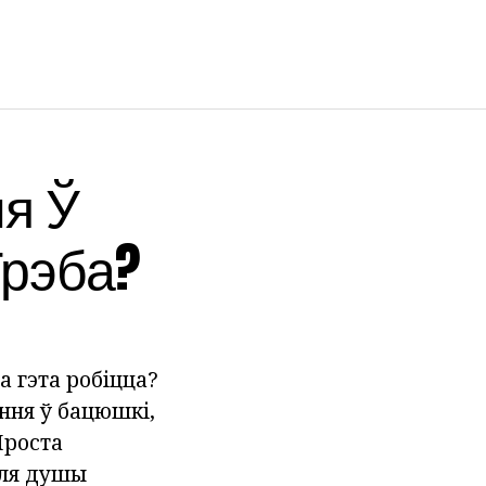
я Ў
Трэба?
а гэта робіцца?
ння ў бацюшкі,
Проста
для душы