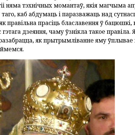
ігіі няма тэхнічных момантаў, якія магчыма а
 таго, каб абдумаць і паразважаць над сутнас
як правільна прасіць блаславення ў бацюшкі,
 гэтага дзеяння, чаму ўзнікла такое правіла.
азабрацца, як прытрымліванне яму ўплывае н
оймемся.