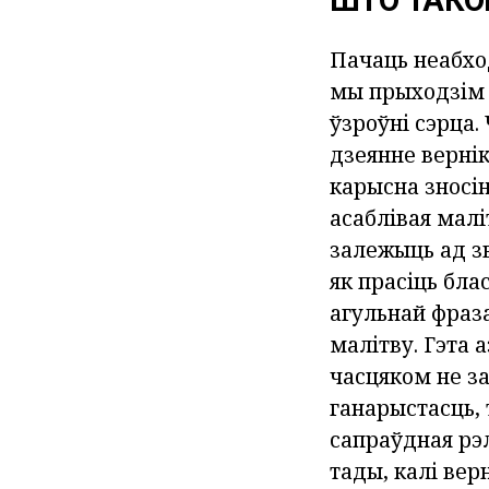
ШТО ТАКО
Пачаць неабхо
мы прыходзім д
ўзроўні сэрца.
дзеянне верні
карысна зносін
асаблівая малі
залежыць ад з
як прасіць бла
агульнай фраза
малітву. Гэта 
часцяком не з
ганарыстасць, 
сапраўдная рэл
тады, калі вер