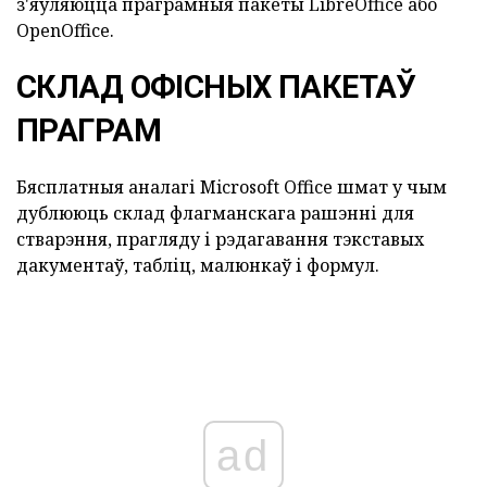
з'яўляюцца праграмныя пакеты LibreOffice або
OpenOffice.
СКЛАД ОФІСНЫХ ПАКЕТАЎ
ПРАГРАМ
Бясплатныя аналагі Microsoft Office шмат у чым
дублююць склад флагманскага рашэнні для
стварэння, прагляду і рэдагавання тэкставых
дакументаў, табліц, малюнкаў і формул.
ad