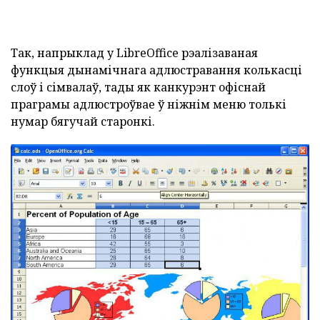
Так, напрыклад у LibreOffice рэалізаваная
функцыя дынамічнага адлюстравання колькасці
слоў і сімвалаў, тады як канкурэнт офіснай
праграмы адлюстроўвае ў ніжнім меню толькі
нумар бягучай старонкі.