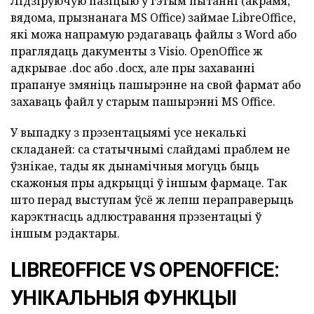
Лідзіруючую пазіцыю ў гэтым пытанні (акрамя,
вядома, прызнанага MS Office) займае LibreOffice,
які можа напрамую рэдагаваць файлы з Word або
праглядаць дакументы з Visio.
OpenOffice ж
адкрывае .doc або .docx, але пры захаванні
прапануе змяніць пашырэнне на свой фармат або
захаваць файл у старым пашырэнні MS Office.
У выпадку з прэзентацыямі усе некалькі
складаней: са статычнымі слайдамі праблем не
ўзнікае, тады як дынамічныя могуць быць
скажоныя пры адкрыцці ў іншым фармаце.
Так
што перад выступам ўсё ж лепш пераправерыць
карэктнасць адлюстравання прэзентацыі ў
іншым рэдактары.
LIBREOFFICE VS OPENOFFICE:
УНІКАЛЬНЫЯ ФУНКЦЫІ