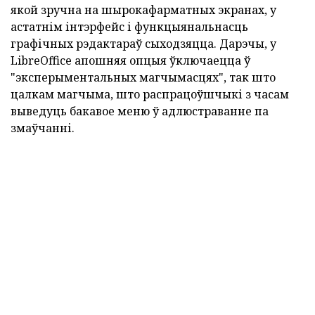
якой зручна на шырокафарматных экранах, у
астатнім інтэрфейс і функцыянальнасць
графічных рэдактараў сыходзяцца.
Дарэчы, у
LibreOffice апошняя опцыя ўключаецца ў
"эксперыментальных магчымасцях", так што
цалкам магчыма, што распрацоўшчыкі з часам
выведуць бакавое меню ў адлюстраванне па
змаўчанні.