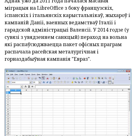
Аднак ужо да 2011 года пачалася масавая
міграцыя на LibreOffice з боку французскіх,
іспанскіх і італьянскіх карыстальнікаў, жыхароў і
кампаній Даніі, ваенных ведамстваў Італіі і
гарадской адміністрацыі Валенсіі.
У 2014 годзе (у
сувязі з увядзеннем санкцый) пераход на вольна
які распаўсюджваецца пакет офісных праграм
распачала расейская металургічная і
горназдабыўная кампанія "Евраз".