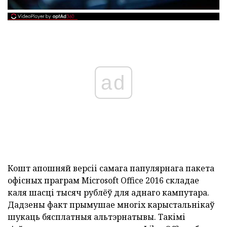
ad
Кошт апошняй версіі самага папулярнага пакета
офісных праграм Microsoft Office 2016 складае
каля шасці тысяч рублёў для аднаго кампутара.
Дадзены факт прымушае многіх карыстальнікаў
шукаць бясплатныя альтэрнатывы.
Такімі