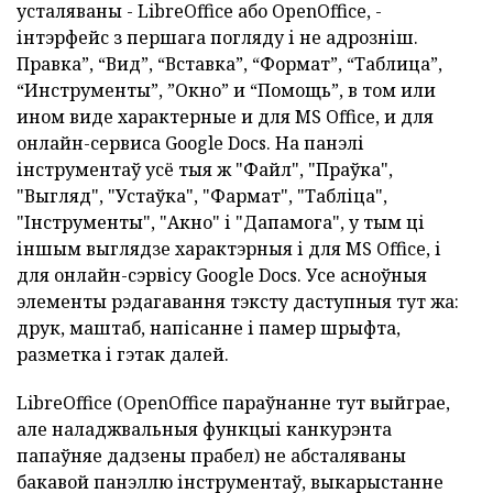
усталяваны - LibreOffice або OpenOffice, -
інтэрфейс з першага погляду і не адрозніш.
Правка”, “Вид”, “Вставка”, “Формат”, “Таблица”,
“Инструменты”, ”Окно” и “Помощь”, в том или
ином виде характерные и для MS Office, и для
онлайн-сервиса Google Docs.
На панэлі
інструментаў усё тыя ж "Файл",
"Праўка",
"Выгляд", "Устаўка", "Фармат", "Табліца",
"Інструменты", "Акно" і "Дапамога", у тым ці
іншым выглядзе характэрныя і для MS Office, і
для онлайн-сэрвісу Google Docs.
Усе асноўныя
элементы рэдагавання тэксту даступныя тут жа:
друк, маштаб, напісанне і памер шрыфта,
разметка і гэтак далей.
LibreOffice (OpenOffice параўнанне тут выйграе,
але наладжвальныя функцыі канкурэнта
папаўняе дадзены прабел) не абсталяваны
бакавой панэллю інструментаў, выкарыстанне