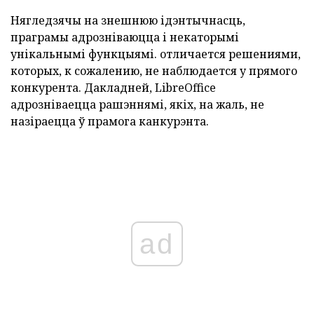
Нягледзячы на знешнюю ідэнтычнасць,
праграмы адрозніваюцца і некаторымі
унікальнымі функцыямі.
отличается решениями,
которых, к сожалению, не наблюдается у прямого
конкурента.
Дакладней,
LibreOffice
адрозніваецца рашэннямі, якіх, на жаль, не
назіраецца ў прамога канкурэнта.
ad