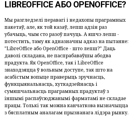
LIBREOFFICE АБО OPENOFFICE?
Мы разгледзелі перавагі і недахопы праграмных
пакетаў, але, як той казаў, лепш адзін раз
убачыць, чым сто разоў пачуць.
А яшчэ лепш -
потестить, таму як адназначны адказ на пытанне:
"LibreOffice або OpenOffice - што лепш?" Даць
даволі складана, не паспрабаваўшы абодва
прадукта.
Як OpenOffice, так і LibreOffice
знаходзяцца ў вольным доступе, так што на
асабістым вопыце праверыць зручнасць,
функцыянальнасць, хуткадзейнасць і
сумяшчальнасць праграмных прадуктаў з
іншымі распаўсюджанымі фарматамі не складае
працы.
Толькі так можна канчаткова вызначыцца
з бясплатным аналагам прызнанага лідэра рынку.