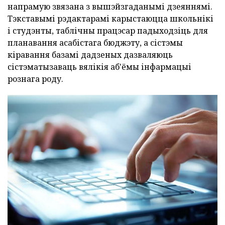
напрамую звязана з вышэйзгаданымі дзеяннямі.
Тэкставымі рэдактарамі карыстаюцца школьнікі
і студэнты, таблічны працэсар падыходзіць для
планавання асабістага бюджэту, а сістэмы
кіравання базамі дадзеных дазваляюць
сістэматызаваць вялікія аб'ёмы інфармацыі
рознага роду.