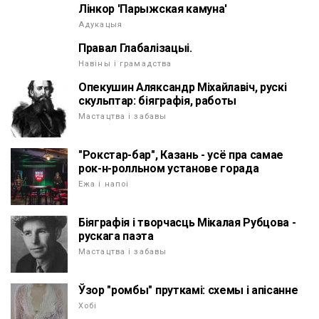
Лінкор 'Парыжская камуна'
Адукацыя
Правал Глабалізацыі.
Навіны і грамадства
Опекушин Аляксандр Міхайлавіч, рускі
скульптар: біяграфія, работы
Мастацтва і забавы
"Рокстар-бар", Казань - усё пра самае
рок-н-ролльном установе горада
Ежа і напоі
Біяграфія і творчасць Мікалая Рубцова -
рускага паэта
Мастацтва і забавы
Ўзор "ромбы" пруткамі: схемы і апісанне
Хобі