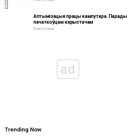
Аптымізацыя працы кампутара. Парады
пачаткоўцам карыстачам
Кампутары
ad
Trending Now