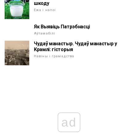
шкоду
Ежа і напоі
Як Выявіць Патрэбнасці
Аўтамабілі
Чудаў манастыр. Чудаў манастыр у
Крамлі: гісторыя
Навіны і грамадства
ad