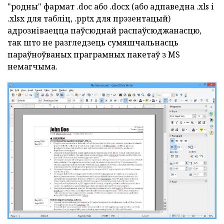
"родны" фармат .doc або .docx (або адпаведна .xls і
.xlsx для табліц, .pptx для прэзентацый)
адрозніваецца паўсюднай распаўсюджанасцю,
так што не разгледзець сумяшчальнасць
параўноўваных праграмных пакетаў з MS
немагчыма.