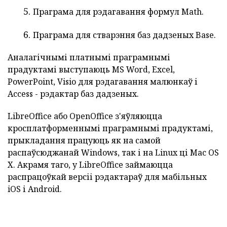
Праграма для рэдагавання формул Math.
Праграма для стварэння баз дадзеных Base.
Аналагічнымі платнымі праграмнымі
прадуктамі выступаюць MS Word, Excel,
PowerPoint, Visio для рэдагавання малюнкаў і
Access - рэдактар баз дадзеных.
LibreOffice або OpenOffice з'яўляюцца
кросплатформеннымі праграмнымі прадуктамі,
прыкладання працуюць як на самой
распаўсюджанай Windows, так і на Linux ці Mac OS
X. Акрамя таго, у LibreOffice займаюцца
распрацоўкай версіі рэдактараў для мабільных
iOS і Android.