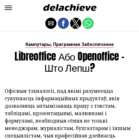
,
Кампутары
Праграмнае Забеспячэнне
Libreoffice Або Openoffice -
Што Лепш?
Офісныя тэхналогіі, пад якімі разумеецца
сукупнасць інфармацыйных прадуктаў, якія
дазваляюць аптымізаваць працу з тэкстам,
табліцамі, прэзентацыямі, малюнкамі і
формуламі, неабходныя сёння не толькі
менеджэрам, журналістам, бухгалтарам і іншым
спецыялістам, чыя прафесійная дзейнасць