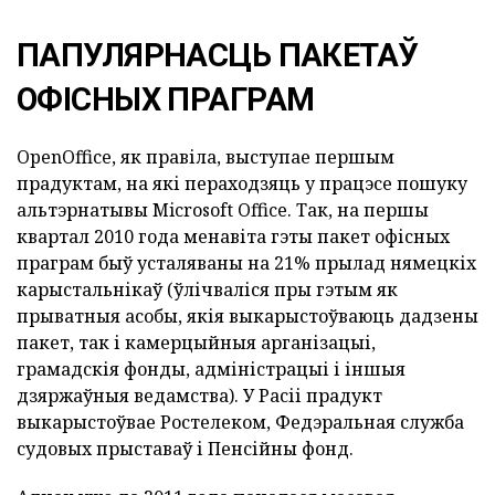
ПАПУЛЯРНАСЦЬ ПАКЕТАЎ
ОФІСНЫХ ПРАГРАМ
OpenOffice, як правіла, выступае першым
прадуктам, на які пераходзяць у працэсе пошуку
альтэрнатывы Microsoft Office.
Так, на першы
квартал 2010 года менавіта гэты пакет офісных
праграм быў усталяваны на 21% прылад нямецкіх
карыстальнікаў (ўлічваліся пры гэтым як
прыватныя асобы, якія выкарыстоўваюць дадзены
пакет, так і камерцыйныя арганізацыі,
грамадскія фонды, адміністрацыі і іншыя
дзяржаўныя ведамства).
У Расіі прадукт
выкарыстоўвае Ростелеком, Федэральная служба
судовых прыставаў і Пенсійны фонд.