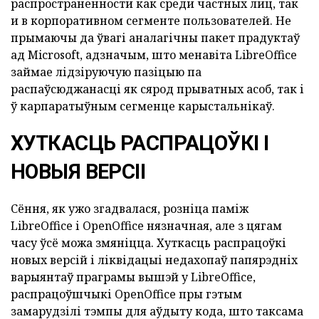
распространенности как среди частных лиц, так
и в корпоративном сегменте пользователей.
Не
прымаючы да ўвагі аналагічны пакет прадуктаў
ад Microsoft, адзначым, што менавіта
LibreOffice
займае лідзіруючую пазіцыю па
распаўсюджанасці як сярод прыватных асоб, так і
ў карпаратыўным сегменце карыстальнікаў.
ХУТКАСЦЬ РАСПРАЦОЎКІ І
НОВЫЯ ВЕРСІІ
Сёння, як ужо згадвалася, розніца паміж
LibreOffice і OpenOffice нязначная, але з цягам
часу ўсё можа змяніцца.
Хуткасць распрацоўкі
новых версій і ліквідацыі недахопаў папярэдніх
варыянтаў праграмы вышэй у LibreOffice,
распрацоўшчыкі OpenOffice пры гэтым
замарудзілі тэмпы для аўдыту кода, што таксама