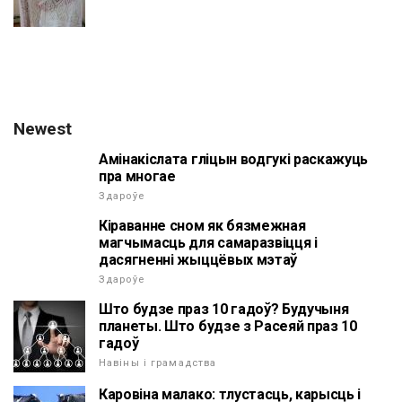
Newest
Амінакіслата гліцын водгукі раскажуць
пра многае
Здароўе
Кіраванне сном як бязмежная
магчымасць для самаразвіцця і
дасягненні жыццёвых мэтаў
Здароўе
Што будзе праз 10 гадоў? Будучыня
планеты. Што будзе з Расеяй праз 10
гадоў
Навіны і грамадства
Каровіна малако: тлустасць, карысць і