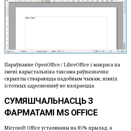
Параўнанне OpenOffice / LibreOffice і макраса па
імені карыстальніка таксама раўназначна:
скрыпты ствараюцца падобным чынам, ніякіх
істотных адрозненняў не назіраецца.
СУМЯШЧАЛЬНАСЦЬ З
ФАРМАТАМІ MS OFFICE
Microsoft Office усталяваны на 85% прылад, а