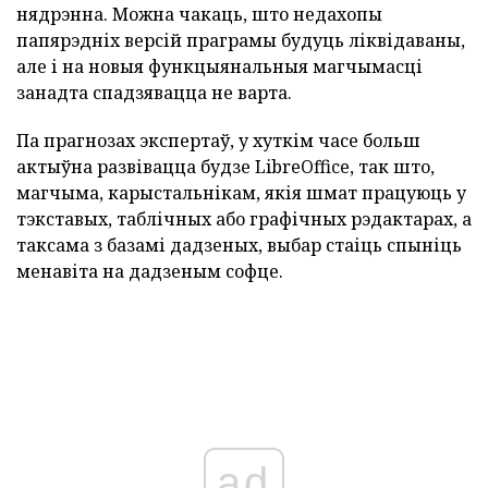
нядрэнна.
Можна чакаць, што недахопы
папярэдніх версій праграмы будуць ліквідаваны,
але і на новыя функцыянальныя магчымасці
занадта спадзявацца не варта.
Па прагнозах экспертаў, у хуткім часе больш
актыўна развівацца будзе LibreOffice, так што,
магчыма, карыстальнікам, якія шмат працуюць у
тэкставых, таблічных або графічных рэдактарах, а
таксама з базамі дадзеных, выбар стаіць спыніць
менавіта на дадзеным софце.
ad