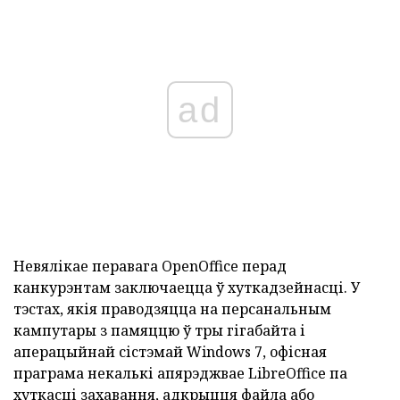
ad
Невялікае перавага OpenOffice перад
канкурэнтам заключаецца ў хуткадзейнасці.
У
тэстах, якія праводзяцца на персанальным
кампутары з памяццю ў тры гігабайта і
аперацыйнай сістэмай Windows 7, офісная
праграма некалькі апярэджвае LibreOffice па
хуткасці захавання, адкрыцця файла або