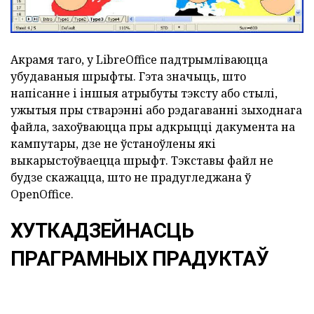
Акрамя таго, у LibreOffice падтрымліваюцца
убудаваныя шрыфты.
Гэта значыць, што
напісанне і іншыя атрыбуты тэксту або стылі,
ужытыя пры стварэнні або рэдагаванні зыходнага
файла, захоўваюцца пры адкрыцці дакумента на
кампутары, дзе не ўстаноўлены які
выкарыстоўваецца шрыфт.
Тэкставы файл не
будзе скажацца, што не прадугледжана ў
OpenOffice.
ХУТКАДЗЕЙНАСЦЬ
ПРАГРАМНЫХ ПРАДУКТАЎ