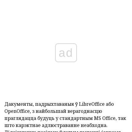
ad
Дакументы, падрыхтаваныя ў LibreOffice або
OpenOffice, з найбольшай верагоднасцю
праглядацца будуць у стандартным MS Office, так
што карэктнае адлюстраванне неабходна.