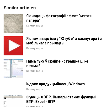
Similar articles
Як надаць фатаграфіі эфект "мятая
папера"
Кампутары
Як памяняць імя ў "Ютубе" з кампутара і з
мабільнага прылады
Кампутары
Няма гуку ў скайпе - страшна ці не
вельмі?
Кампутары
Індэкс прадукцыйнасці Windows
Кампутары
Функцыя ВПР. Выкарыстанне функцыі
ВПР. Excel - ВПР
Кампутары