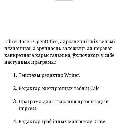
LibreOffice і OpenOffice, адрозненні якіх вельмі
нязначныя, а зручнасць залежыць ад пераваг
канкрэтнага карыстальніка, ўключаюць у сябе
наступныя праграмы:
Тэкставы рэдактар Writer.
Рэдактар электронных табліц Calc.
Праграма для стварэння прэзентацый
Impress.
Рэдактар графічных малюнкаў Draw.