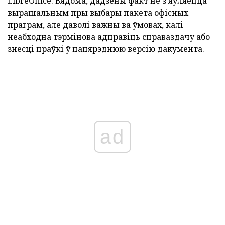
LibreOffice.
Вядома, дадзены факт не з'яўляецца
вырашальным пры выбары пакета офісных
праграм, але даволі важны ва ўмовах, калі
неабходна тэрмінова адправіць справаздачу або
знесці праўкі ў папярэднюю версію дакумента.
ad