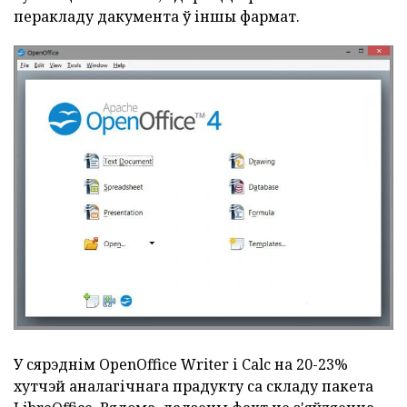
перакладу дакумента ў іншы фармат.
У сярэднім OpenOffice Writer і Calc на 20-23%
хутчэй аналагічнага прадукту са складу пакета