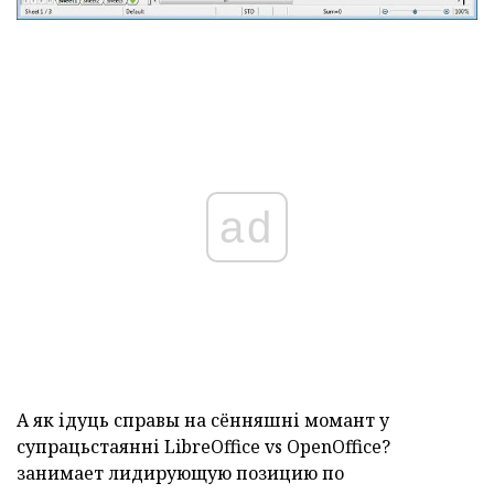
ad
А як ідуць справы на сённяшні момант у
супрацьстаянні LibreOffice vs OpenOffice?
занимает лидирующую позицию по