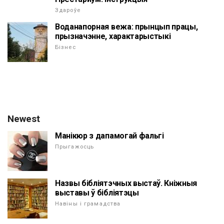
Здароўе
Воданапорная вежа: прынцып працы,
прызначэнне, характарыстыкі
Бізнес
Newest
Манікюр з дапамогай фальгі
Прыгажосць
Назвы бібліятэчных выстаў. Кніжныя
выставы ў бібліятэцы
Навіны і грамадства