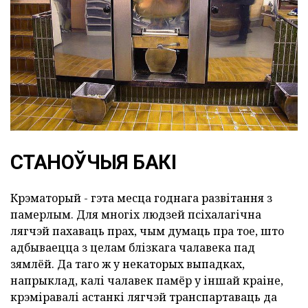
СТАНОЎЧЫЯ БАКІ
Крэматорый - гэта месца годнага развітання з
памерлым. Для многіх людзей псіхалагічна
лягчэй пахаваць прах, чым думаць пра тое, што
адбываецца з целам блізкага чалавека пад
зямлёй. Да таго ж у некаторых выпадках,
напрыклад, калі чалавек памёр у іншай краіне,
крэміравалі астанкі лягчэй транспартаваць да