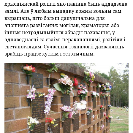
хрысціянскай рэлігіі яно павінна быць аддадзена
зямлі. Але ў любым выпадку кожны вольны сам
вырашаць, што больш дапушчальна для
апошняга развітання: могілак, крэматорыі або
іншыя нетрадыцыйныя абрады пахавання, у
адпаведнасці са сваімі перакананнямі, рэлігіяй і
светапоглядам. Сучасныя тэхналогіі дазваляюць
зрабіць працэс хуткім і эстэтычным.