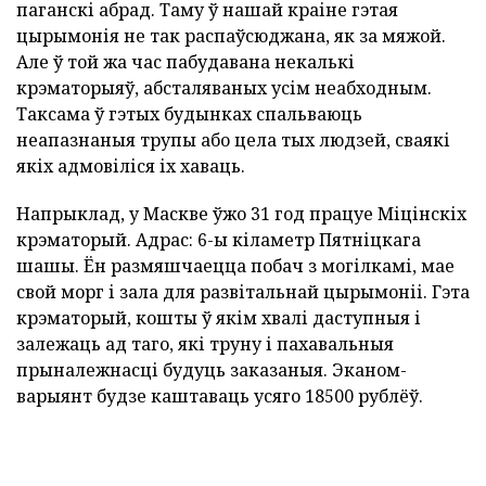
паганскі абрад. Таму ў нашай краіне гэтая
цырымонія не так распаўсюджана, як за мяжой.
Але ў той жа час пабудавана некалькі
крэматорыяў, абсталяваных усім неабходным.
Таксама ў гэтых будынках спальваюць
неапазнаныя трупы або цела тых людзей, сваякі
якіх адмовіліся іх хаваць.
Напрыклад, у Маскве ўжо 31 год працуе Міцінскіх
крэматорый. Адрас: 6-ы кіламетр Пятніцкага
шашы. Ён размяшчаецца побач з могілкамі, мае
свой морг і зала для развітальнай цырымоніі. Гэта
крэматорый, кошты ў якім хвалі даступныя і
залежаць ад таго, які труну і пахавальныя
прыналежнасці будуць заказаныя. Эканом-
варыянт будзе каштаваць усяго 18500 рублёў.