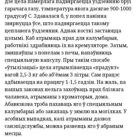
дзе цела памерлага падвяргаецца ўздзеянню бруі
гарачага газу, тэмпература якога дасягае 900-1000
градусаў С. Здавалася б, у попел павінна
звярнуцца ўсе, што падвяргаецца такому
цеплавога ўздзеяння. Аднак косткі застаюцца
цэлымі. Каб атрымаць прах для калумбарыя,
работнікі здрабняюць іх на кремуляторе. Затым,
змяшаўшы з попелам з печы, напаўняюць
спецыяльную капсулу. Пры такім спосабе
«ўтылізацыі» цела атрымліваецца «прадукт»
вагой 2,5-3 кг або аб'ёмам 3 літры. Сам працэс
адбываецца на працягу 1-1,5 гадзін. На жаль, па
нашых законах нельга захоўваць прах блізкага
чалавека, атрыманы з крэматорыя, дома.
Абавязкова трэба пахаваць яго ў спецыяльным
калумбарыі або закапаць у зямлю на могілках. У
асобных выпадках, калі атрыманы дазвол
санэпідслужбы, можна развеяць яго ў абраным
месцы.