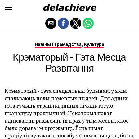
,
Навіны І Грамадства
Культура
Крэматорый - Гэта Месца
Развітання
Крэматорый - гэта спецыяльны будынак, у якім
спальваюць целы памерлых людзей. Для адных
гэта гучыць страшна, іншыя лічаць гэтую
працэдуру практычнай. Некаторыя нават
адпісваюць разьвеяць іх прах ў тым месцы, якое
было дорага ім пры жыцці. Ёсць шмат
праціўнікаў такога спосабу знішчэння цела, бо па