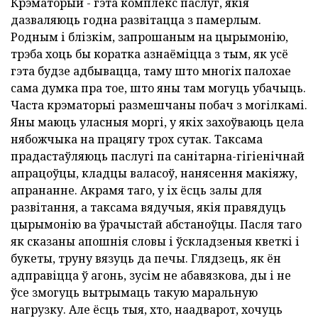
Крэматорый - гэта комплекс паслуг, якія
дазваляюць годна развітацца з памерлым.
Родным і блізкім, запрошаным на цырымонію,
трэба хоць бы коратка азнаёміцца з тым, як усё
гэта будзе адбывацца, таму што многіх палохае
сама думка пра тое, што яны там могуць убачыць.
Часта крэматорыі размешчаны побач з могілкамі.
Яны маюць уласныя моргі, у якіх захоўваюць цела
нябожчыка на працягу трох сутак. Таксама
прадастаўляюць паслугі па санітарна-гігіенічнай
апрацоўцы, кладцы валасоў, нанясення макіяжу,
апрананне. Акрамя таго, у іх ёсць залы для
развітання, а таксама вядучыя, якія правядуць
цырымонію ва ўрачыстай абстаноўцы. Пасля таго
як сказаны апошнія словы і ўскладзеныя кветкі і
букеты, труну вязуць да печы. Глядзець, як ён
адправіцца ў агонь, зусім не абавязкова, ды і не
ўсе змогуць вытрымаць такую маральную
нагрузку. Але ёсць тыя, хто, наадварот, хочуць