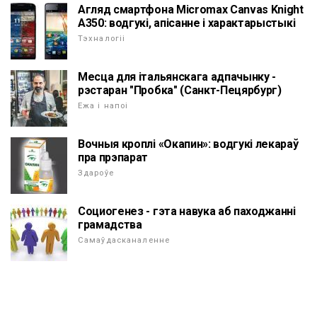
Агляд смартфона Micromax Canvas Knight
A350: водгукі, апісанне і характарыстыкі
Тэхналогіі
Месца для італьянскага адпачынку -
рэстаран "Пробка" (Санкт-Пецярбург)
Ежа і напоі
Вочныя кроплі «Окапин»: водгукі лекараў
пра прэпарат
Здароўе
Социогенез - гэта навука аб паходжанні
грамадства
Самаўдасканаленне