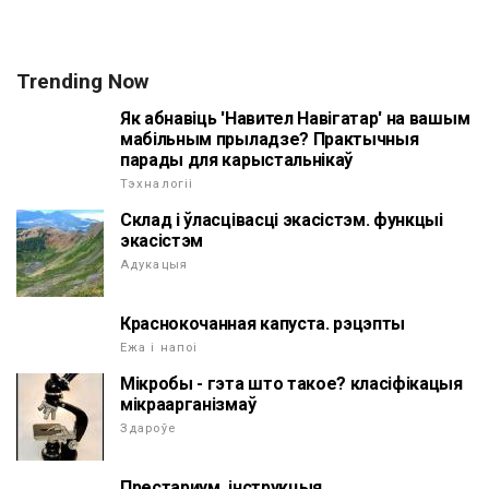
Trending Now
Як абнавіць 'Навител Навігатар' на вашым
мабільным прыладзе? Практычныя
парады для карыстальнікаў
Тэхналогіі
Склад і ўласцівасці экасістэм. функцыі
экасістэм
Адукацыя
Краснокочанная капуста. рэцэпты
Ежа і напоі
Мікробы - гэта што такое? класіфікацыя
мікраарганізмаў
Здароўе
Престариум. інструкцыя