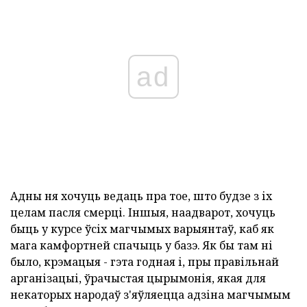
ad
Адны ня хочуць ведаць пра тое, што будзе з іх
целам пасля смерці. Іншыя, наадварот, хочуць
быць у курсе ўсіх магчымых варыянтаў, каб як
мага камфортней спачыць у базэ. Як бы там ні
было, крэмацыя - гэта годная і, пры правільнай
арганізацыі, ўрачыстая цырымонія, якая для
некаторых народаў з'яўляецца адзіна магчымым