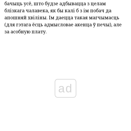
бачыць усё, што будзе адбывацца з целам
блізкага чалавека, як бы калі б з ім побач да
апошняй хвіліны. Ім даецца такая магчымасць
(для гэтага ёсць адмысловае акенца ў печы), але
за асобную плату.
ad