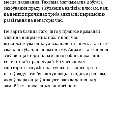
месца пахавання. Таксама магчымасць доўгага
захоўвання праху з'яўляецца вялікім плюсам, калі
па нейкіх прычынах трэба адкласці цырымонію
развітання на некаторы час.
Не варта баяцца таго, што ў працэсе крэмацыі
з'явіцца непрыемны пах. У наш час
выкарыстоўваюцца ўдасканаленыя печы, так што
сваякі не ўбачаць нават дыму. Акрамя таго, попел
з'яўляецца стэрыльным, што робіць пахаванне
гігіенічнай працэдурай. Бо часцяком у
санітарныя службы паступаюць скаргі пра тое,
што ў ваду і глебу паступаюць шкодныя рэчывы,
якія ўтвараюцца ў працэсе раскладання пад
зямлёй тэл пахаваных на могілках.