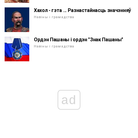
Хахол - гэта ... Разнастайнасць значэнняў
Навіны і грамадства
Ордэн Пашаны і ордэн "Знак Пашаны"
Навіны і грамадства
ad