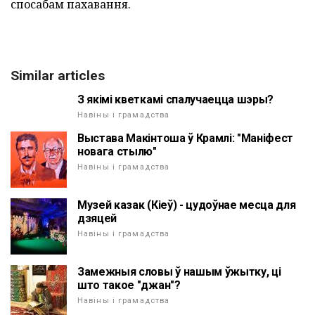
спосабам пахавання.
Similar articles
З якімі кветкамі спалучаецца шэры?
Навіны і грамадства
Выстава Макінтоша ў Крамлі: "Маніфест
новага стылю"
Навіны і грамадства
Музей казак (Кіеў) - цудоўнае месца для
дзяцей
Навіны і грамадства
Замежныя словы ў нашым ўжытку, ці
што такое "джан"?
Навіны і грамадства