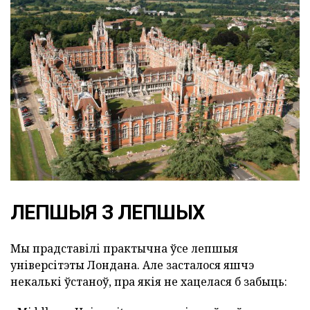
ЛЕПШЫЯ З ЛЕПШЫХ
Мы прадставілі практычна ўсе лепшыя
універсітэты Лондана. Але засталося яшчэ
некалькі ўстаноў, пра якія не хацелася б забыць: