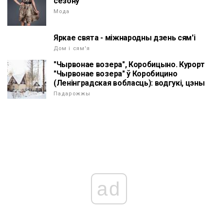
сезону
Мода
Яркае свята - міжнародны дзень сям'і
Дом і сям'я
"Чырвонае возера", Коробицыно. Курорт
"Чырвонае возера" ў Коробицино
(Ленінградская вобласць): водгукі, цэны
Падарожжы
ad