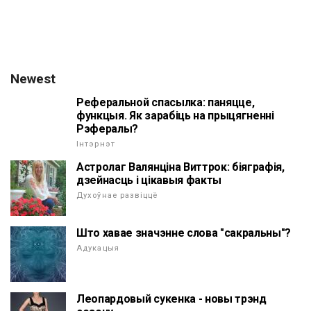
Newest
Реферальной спасылка: паняцце,
функцыя. Як зарабіць на прыцягненні
Рэфералы?
Інтэрнэт
Астролаг Валянціна Виттрок: біяграфія,
дзейнасць і цікавыя факты
Духоўнае развіццё
Што хавае значэнне слова "сакральны"?
Адукацыя
Леопардовый сукенка - новы трэнд