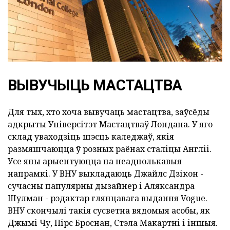
ВЫВУЧЫЦЬ МАСТАЦТВА
Для тых, хто хоча вывучаць мастацтва, заўсёды
адкрыты Універсітэт Мастацтваў Лондана. У яго
склад уваходзіць шэсць каледжаў, якія
размяшчаюцца ў розных раёнах сталіцы Англіі.
Усе яны арыентуюцца на неаднолькавыя
напрамкі. У ВНУ выкладаюць Джайлс Дзікон -
сучасны папулярны дызайнер і Аляксандра
Шулман - рэдактар глянцавага выдання Vogue.
ВНУ скончылі такія сусветна вядомыя асобы, як
Джымі Чу, Пірс Броснан, Стэла Макартні і іншыя.