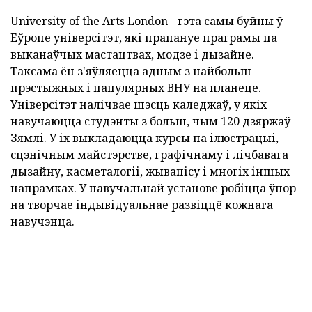
University of the Arts London - гэта самы буйны ў
Еўропе універсітэт, які прапануе праграмы па
выканаўчых мастацтвах, модзе і дызайне.
Таксама ён з'яўляецца адным з найбольш
прэстыжных і папулярных ВНУ на планеце.
Універсітэт налічвае шэсць каледжаў, у якіх
навучаюцца студэнты з больш, чым 120 дзяржаў
Зямлі. У іх выкладаюцца курсы па ілюстрацыі,
сцэнічным майстэрстве, графічнаму і лічбавага
дызайну, касметалогіі, жывапісу і многіх іншых
напрамках. У навучальнай установе робіцца ўпор
на творчае індывідуальнае развіццё кожнага
навучэнца.