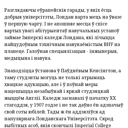
Разглядаючы еўрапейскія гарады, у якіх ёсць
добрыя універсітэты, Лондан варта мець на ўвазе
ў першую чаргу. І не апошняе месца ў спісе
вартых увагі абітурыентаў навучальных устаноў
займае Імперскі каледж Лондана, які лічыцца
найцудоўным тэхнічным навукаёмістым ВНУ на
планеце. Галоўная спецыялізацыя - інжынерыя,
медыцына і навука.
Знаходзіцца ўстанова ў Паўднёвым Кенсінгтон, а
таму студэнты могуць не толькі атрымаць
хвацкае адукацыю, але і ў поўнай меры
нацешыцца незабыўнай і яркай студэнцкай
жыццём Англіі. Каледж заснавалі ў пачатку ХХ
стагоддзя, у 1907 годзе і не так даўно ён адзначыў
свой соты юбілей. Тады ж ён аддзяліўся ад
папулярнага Лонданскага Універсітэта. Сярод
выбітных асоб, якія скончылі Imperial College