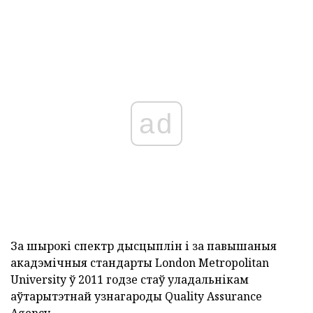
ad
За шырокі спектр дысцыплін і за павышаныя
акадэмічныя стандарты London Metropolitan
University ў 2011 годзе стаў уладальнікам
аўтарытэтнай узнагароды Quality Assurance
Agency.