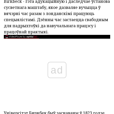
Birkbeck - гэта адукацыйную і даследчае ўстанова
сусветнага маштабу, якое дазваляе вучыцца ў
вячэрні час разам з лонданскімі працуюць
спецыялістамі. Дзённы час застаецца свабодным
для падрыхтоўкі да навучальнага працэсу і
працоўнай практыкі.
ad
Універсітэт Биркбек быў заснаваны ў 1823 годзе.