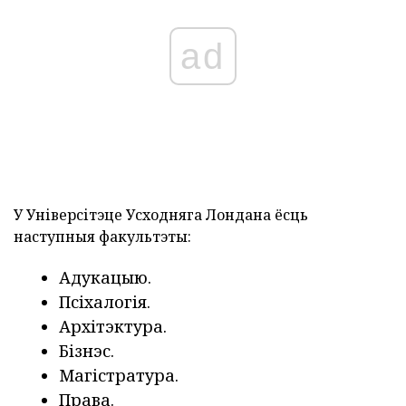
ad
У Універсітэце Усходняга Лондана ёсць
наступныя факультэты:
Адукацыю.
Псіхалогія.
Архітэктура.
Бізнэс.
Магістратура.
Права.