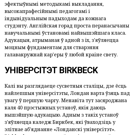
эфектыўнымі методыкамі выкладання,
высокапрафесійнымі педагогамі і
індывідуальным падыходам да кожнага
студэнту. Англійская горад проста перанасычаны
навучальнымі ўстановамі найвышэйшага класа.
Адукацыя, атрыманая ў адной з iх, з'яўляецца
моцным фундаментам для стварэння
галавакружнай кар'еры ў любой краіне свету.
УНІВЕРСІТЭТ BIRKBECK
Калі вы разглядаеце сусветныя сталіцы, дзе ёсць
найлепшыя універсітэты, Лондан варта ўзяць пад
увагу ў першую чаргу. Менавіта тут засяроджана
каля 40 прэстыжных устаноў, якія даюць
вышэйшую адукацыю. Адным з такіх устаноў
з'яўляецца каледж Биркбек, які ўваходзіць у
элітнае аб'яднанне «Лонданскі універсітэт».