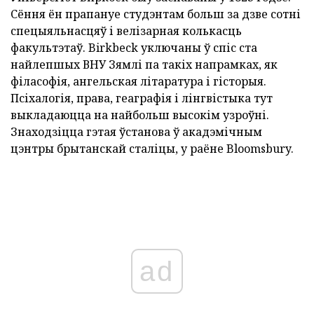
Сёння ён прапануе студэнтам больш за дзве сотні
спецыяльнасцяў і велізарная колькасць
факультэтаў. Birkbeck уключаны ў спіс ста
найлепшых ВНУ Зямлі па такіх напрамках, як
філасофія, ангельская літаратура і гісторыя.
Псіхалогія, права, геаграфія і лінгвістыка тут
выкладаюцца на найбольш высокім узроўні.
Знаходзіцца гэтая ўстанова ў акадэмічным
цэнтры брытанскай сталіцы, у раёне Bloomsbury.
ad