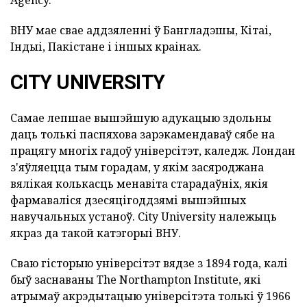
ВНУ мае свае аддзяленні ў Бангладэшы, Кітаі,
Індыі, Пакістане і іншых краінах.
CITY UNIVERSITY
Самае лепшае вышэйшую адукацыю здольны
даць толькі паспяхова зарэкамендаваў сябе на
працягу многіх гадоў універсітэт, каледж. Лондан
з'яўляецца тым горадам, у якім засяроджана
вялікая колькасць менавіта старадаўніх, якія
фармаваліся дзесяцігоддзямі вышэйшых
навучальных устаноў. City University належыць
якраз да такой катэгорыі ВНУ.
Сваю гісторыю універсітэт вядзе з 1894 года, калі
быў заснаваны The Northampton Institute, які
атрымаў акрэдытацыю універсітэта толькі ў 1966