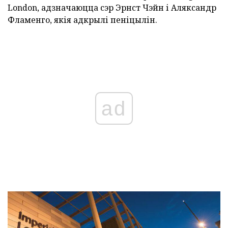
London, адзначаюцца сэр Эрнст Чэйн і Аляксандр
Фламенго, якія адкрылі пеніцылін.
ad