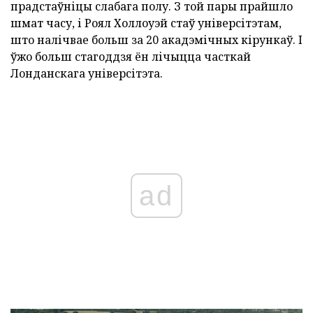
прадстаўніцы слабага полу. З той пары прайшло
шмат часу, і Роял Холлоуэй стаў універсітэтам,
што налічвае больш за 20 акадэмічных кірункаў. І
ўжо больш стагоддзя ён лічыцца часткай
Лонданскага універсітэта.
ad