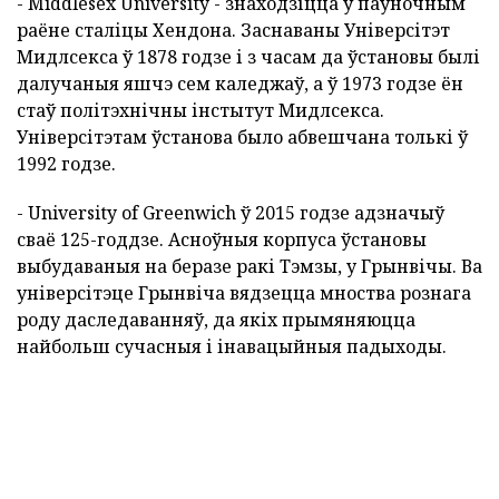
- Middlesex University - знаходзіцца ў паўночным
раёне сталіцы Хендона. Заснаваны Універсітэт
Мидлсекса ў 1878 годзе і з часам да ўстановы былі
далучаныя яшчэ сем каледжаў, а ў 1973 годзе ён
стаў політэхнічны інстытут Мидлсекса.
Універсітэтам ўстанова было абвешчана толькі ў
1992 годзе.
- University of Greenwich ў 2015 годзе адзначыў
сваё 125-годдзе. Асноўныя корпуса ўстановы
выбудаваныя на беразе ракі Тэмзы, у Грынвічы. Ва
універсітэце Грынвіча вядзецца мноства рознага
роду даследаванняў, да якіх прымяняюцца
найбольш сучасныя і інавацыйныя падыходы.