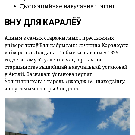
Дыстанцыйнае навучанне і іншыя.
ВНУ ДЛЯ КАРАЛЁЎ
Адным з самых старажытных і прэстыжных
універсітэтаў Вялікабрытаніі лічыцца Каралеўскі
універсітэт Лондана. Ён быў заснаваны ў 1829
годзе, а таму з'яўляецца чацвёртым па
старшынстве вышэйшай навучальнай установай
у Англіі. Заснавалі ўстанова герцаг
Ўэлінгтонскага і кароль Джордж IV. Знаходзіцца
яно ў самым цэнтры Лондана.