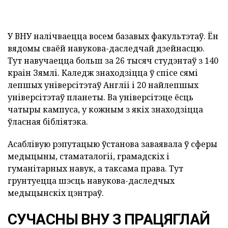
У ВНУ налічваецца восем базавых факультэтаў. Ён
вядомы сваёй навукова-даследчай дзейнасцю.
Тут навучаецца больш за 26 тысяч студэнтаў з 140
краін Зямлі. Каледж знаходзіцца ў спісе сямі
лепшых універсітэтаў Англіі і 20 найлепшых
універсітэтаў планеты. Ва універсітэце ёсць
чатыры кампуса, у кожным з якіх знаходзіцца
ўласная бібліятэка.
Асаблівую рэпутацыю ўстанова заваявала ў сферы
медыцыны, стаматалогіі, грамадскіх і
гуманітарных навук, а таксама права. Тут
грунтуецца шэсць навукова-даследчых
медыцынскіх цэнтраў.
СУЧАСНЫ ВНУ З ПРАЦЯГЛАЙ