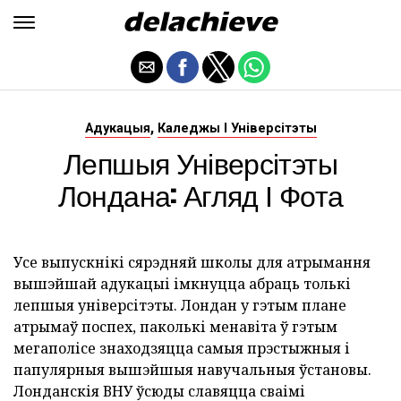
,
Адукацыя
Каледжы І Універсітэты
Лепшыя Універсітэты
Лондана: Агляд І Фота
Усе выпускнікі сярэдняй школы для атрымання
вышэйшай адукацыі імкнуцца абраць толькі
лепшыя універсітэты. Лондан у гэтым плане
атрымаў поспех, паколькі менавіта ў гэтым
мегаполісе знаходзяцца самыя прэстыжныя і
папулярныя вышэйшыя навучальныя ўстановы.
Лонданскія ВНУ ўсюды славяцца сваімі