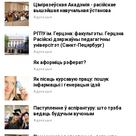
Ціміразеўская Акадэмія - расійскае
вышэйшая навучальная ўстанова
Адукацыя
РГПУ ім. Герцэна: факультэты. Герцэна
Расійскі дзяржаўны педагагічны
універсітэт (Санкт-Пецярбург)
Адукацыя
Як аформіць рэферат?
Адукацыя
Як пісаць курсавую працу: пошук
інфармацыі і генерацыя ідэй
Адукацыя
Паступленне ў аспірантуру: што трэба
ведаць будучым вучоным
Адукацыя