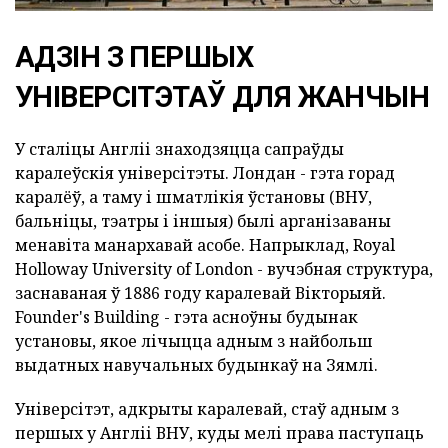
АДЗІН З ПЕРШЫХ
УНІВЕРСІТЭТАЎ ДЛЯ ЖАНЧЫН
У сталіцы Англіі знаходзяцца сапраўды
каралеўскія універсітэты. Лондан - гэта горад
каралёў, а таму і шматлікія ўстановы (ВНУ,
бальніцы, тэатры і іншыя) былі арганізаваны
менавіта манархавай асобе. Напрыклад, Royal
Holloway University of London - вучэбная структура,
заснаваная ў 1886 году каралевай Вікторыяй.
Founder's Building - гэта асноўны будынак
установы, якое лічыцца адным з найбольш
выдатных навучальных будынкаў на Зямлі.
Універсітэт, адкрыты каралевай, стаў адным з
першых у Англіі ВНУ, куды мелі права паступаць