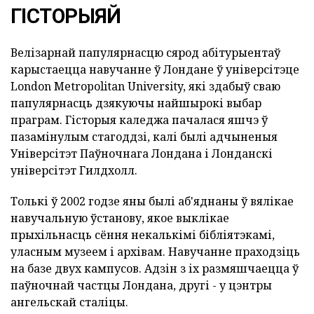
ГІСТОРЫЯЙ
Велізарнай папулярнасцю сярод абітурыентаў
карыстаецца навучанне ў Лондане ў універсітэце
London Metropolitan University, які здабыў сваю
папулярнасць дзякуючы найшырокі выбар
праграм. Гісторыя каледжа пачалася яшчэ ў
пазамінулым стагоддзі, калі былі адчыненыя
Універсітэт Паўночнага Лондана і Лонданскі
універсітэт Гилдхолл.
Толькі ў 2002 годзе яны былі аб'яднаны ў вялікае
навучальную ўстанову, якое выклікае
прыхільнасць сёння некалькімі бібліятэкамі,
уласным музеем і архівам. Навучанне праходзіць
на базе двух кампусов. Адзін з іх размяшчаецца ў
паўночнай частцы Лондана, другі - у цэнтры
ангельскай сталіцы.