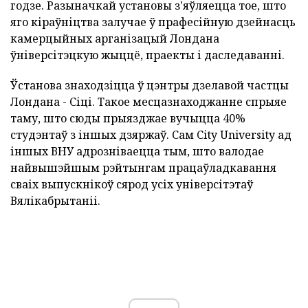
годзе. Разыначкай установы з'яўляецца тое, што
яго кіраўніцтва залучае ў прафесійную дзейнасць
камерцыйных арганізацый Лондана
ўніверсітэцкую жыццё, праекты і даследаванні.
Ўстанова знаходзіцца ў цэнтры дзелавой частцы
Лондана - Сіці. Такое месцазнаходжанне спрыяе
таму, што сюды прыязджае вучыцца 40%
студэнтаў з іншых дзяржаў. Сам City University ад
іншых ВНУ адрозніваецца тым, што валодае
найвышэйшым рэйтынгам працаўладкавання
сваіх выпускнікоў сярод усіх універсітэтаў
Вялікабрытаніі.