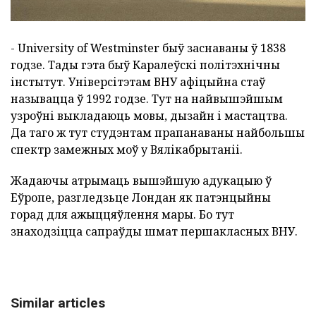
- University of Westminster быў заснаваны ў 1838
годзе. Тады гэта быў Каралеўскі політэхнічны
інстытут. Універсітэтам ВНУ афіцыйна стаў
называцца ў 1992 годзе. Тут на найвышэйшым
узроўні выкладаюць мовы, дызайн і мастацтва.
Да таго ж тут студэнтам прапанаваны найбольшы
спектр замежных моў у Вялікабрытаніі.
Жадаючы атрымаць вышэйшую адукацыю ў
Еўропе, разгледзьце Лондан як патэнцыйны
горад для ажыццяўлення мары. Бо тут
знаходзіцца сапраўды шмат першакласных ВНУ.
Similar articles