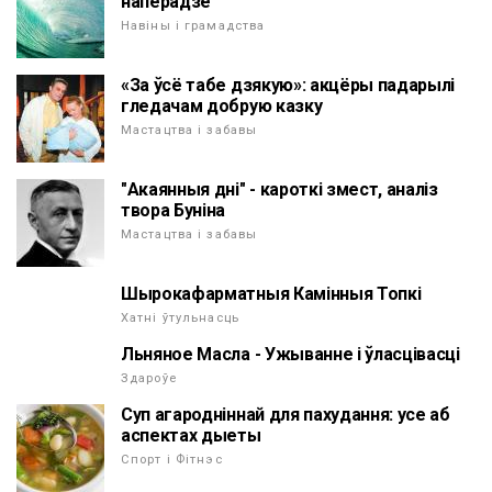
наперадзе
Навіны і грамадства
«За ўсё табе дзякую»: акцёры падарылі
гледачам добрую казку
Мастацтва і забавы
"Акаянныя дні" - кароткі змест, аналіз
твора Буніна
Мастацтва і забавы
Шырокафарматныя Камінныя Топкі
Хатні ўтульнасць
Льняное Масла - Ужыванне і ўласцівасці
Здароўе
Суп агародніннай для пахудання: усе аб
аспектах дыеты
Спорт і Фітнэс