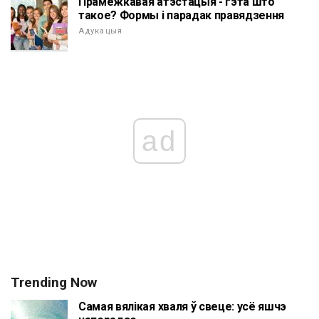
Прамежкавая атэстацыя - гэта што
такое? Формы і парадак правядзення
Адукацыя
ad
Trending Now
Самая вялікая хваля ў свеце: усё яшчэ