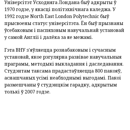
Універсітэт Усходняга Лондана быў адкрыты ў
1970 годзе, у якасці політэхнічнага каледжа. У
1992 годзе North East London Polytechnic быў
прысвоены статус універсітэта. Ён быў прызнаны
ўсебаковым і паспяховым навучальнай установай
у самой Англіі і далёка за яе межамі.
Гэта ВНУ з'яўляецца рознабаковым і сучасным
установай, якое рэгулярна развівае навучальныя
праграмы, методыкі выкладання і даследавання.
Студэнтам таксама прадастаўляецца 800 пакояў,
аснашчаных усімі неабходнымі выгодамі. Пакоі
размешчаны ў студэнцкім гарадку, адкрытым
толькі ў 2007 годзе.