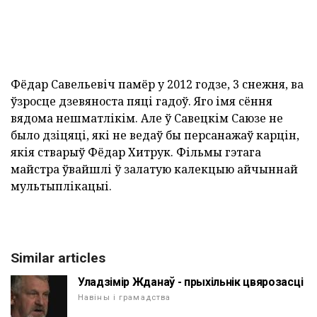
Фёдар Савельевіч памёр у 2012 годзе, 3 снежня, ва
ўзросце дзевяноста пяці гадоў. Яго імя сёння
вядома нешматлікім. Але ў Савецкім Саюзе не
было дзіцяці, які не ведаў бы персанажаў карцін,
якія стварыў Фёдар Хитрук. Фільмы гэтага
майстра ўвайшлі ў залатую калекцыю айчыннай
мультыплікацыі.
Similar articles
Уладзімір Жданаў - прыхільнік цвярозасці
Навіны і грамадства