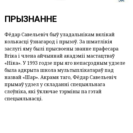
ПРЫЗНАННЕ
Фёдар Савельевіч быў уладальнікам вялікай
колькасці ўзнагарод і прызоў. За шматлікія
заслугі яму былі прысвоены званне прафесара
Вгiка і члена айчыннай акадэміі мастацтваў
«Ніка». У 1993 годзе пры яго непасрэдным удзеле
была адкрыта школа мультыплікатараў пад
назвай «Шар». Акрамя таго, Фёдар Савельевіч
прымаў удзел у складанні спецыяльнага
слоўніка, які ўключае тэрміны па гэтай
спецыяльнасці.