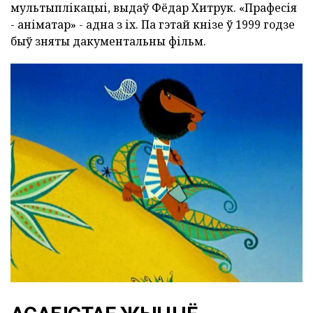
мультыплікацыі, выдаў Фёдар Хитрук. «Прафесія
- аніматар» - адна з іх. Па гэтай кнізе ў 1999 годзе
быў зняты дакументальны фільм.