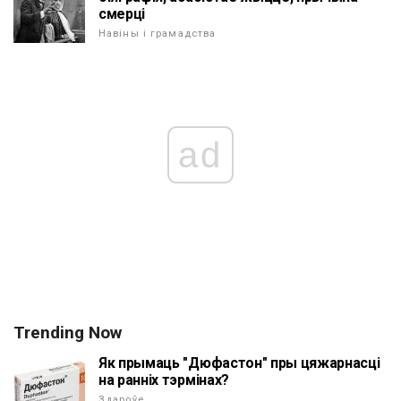
смерці
Навіны і грамадства
ad
Trending Now
Як прымаць "Дюфастон" пры цяжарнасці
на ранніх тэрмінах?
Здароўе