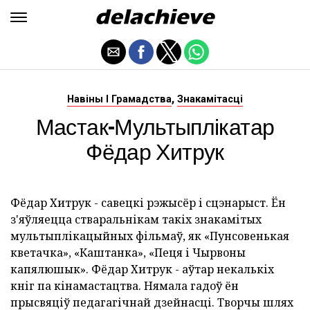
,
Навіны І Грамадства
Знакамітасці
Мастак-Мультыплікатар
Фёдар Хитрук
Фёдар Хитрук - савецкі рэжысёр і сцэнарыст. Ён
з'яўляецца стваральнікам такіх знакамітых
мультыплікацыйных фільмаў, як «Пунсовенькая
кветачка», «Каштанка», «Пеця і Чырвоны
капялюшык». Фёдар Хитрук - аўтар некалькіх
кніг па кінамастацтва. Нямала гадоў ён
прысвяціў педагагічнай дзейнасці. Творчы шлях