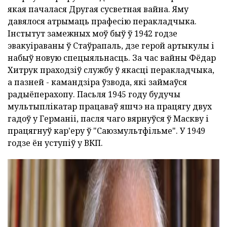
якая пачалася Другая сусветная вайна. Яму
давялося атрымаць прафесію перакладчыка.
Інстытут замежных моў быў ў 1942 годзе
эвакуіраваны ў Стаўрапаль, дзе герой артыкулы і
набыў новую спецыяльнасць. За час вайны Фёдар
Хитрук праходзіў службу ў якасці перакладчыка,
а пазней - камандзіра ўзвода, які займаўся
радыёперахопу. Пасьля 1945 году будучы
мультыплікатар працаваў яшчэ на працягу двух
гадоў у Германіі, пасля чаго вярнуўся ў Маскву і
працягнуў кар'еру ў "Саюзмультфільме". У 1949
годзе ён уступіў у ВКП.