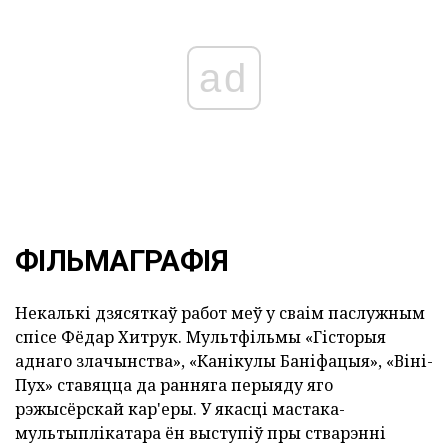
ad
ФІЛЬМАГРАФІЯ
Некалькі дзясяткаў работ меў у сваім паслужным
спісе Фёдар Хитрук. Мультфільмы «Гісторыя
аднаго злачынства», «Канікулы Баніфацыя», «Віні-
Пух» ставяцца да ранняга перыяду яго
рэжысёрскай кар'еры. У якасці мастака-
мультыплікатара ён выступіў пры стварэнні