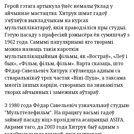
Герой гэтага артыкула ўнёс немалы ўклад у
айчыннае мастацтва. Хитрук шмат гадоў
з'яўляўся выкладчыкам на курсах
мультыплікатараў, якія праводзіліся пры студыі.
Гэтую пасаду з прафесіяй рэжысёра ён сумяшчаў з
1962 года. Самымі папулярнымі яго творамі
можна назваць такія кароткія
мультыплікацыйныя фільмы, як «Востраў», «Леў і
бык», «Фільм, фільм, фільм». Варта сказаць, што
Фёдар Савельевіч Хитрук з'яўляецца адным са
стваральнікаў трох частак «Віні-Пуха», а таксама
многіх іншых карцін, створаных па знакамітых
творах айчынных і замежных аўтараў.
З 1980 года Фёдар Савельевіч узначальваў студыю
"Мульттелефильм". На працягу васьмі гадоў
займаў пасаду віцэ-прэзідэнта асацыяцыі ASIFA.
Акрамя таго, да 2003 года Хитрук быў адным з
галоўных выкладчыкаў, якія рыхтавалі