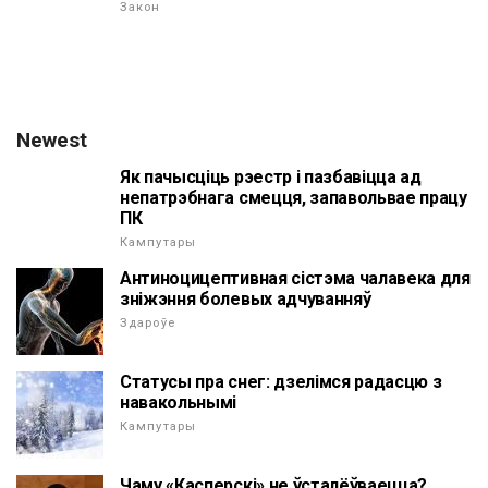
Закон
Newest
Як пачысціць рэестр і пазбавіцца ад
непатрэбнага смецця, запавольвае працу
ПК
Кампутары
Антиноцицептивная сістэма чалавека для
зніжэння болевых адчуванняў
Здароўе
Статусы пра снег: дзелімся радасцю з
навакольнымі
Кампутары
Чаму «Касперскі» не ўсталёўваецца?