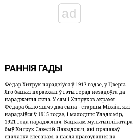
ad
РАННІЯ ГАДЫ
Фёдар Хитрук нарадзіўся ў 1917 годзе, у Цверы.
Яго бацькі пераехалі ў гэты горад незадоўга да
нараджэння сына. У сям'і Хитруков акрамя
Фёдара было яшчэ два сына - старшы Міхаіл, які
нарадзіўся ў 1915 годзе, і малодшы Уладзімір,
1921 года нараджэння. Бацькам мультыплікатара
быў Хитрук Савелій Давыдовіч, які працаваў
спачатку слесарам, а пасля прасоўвання па