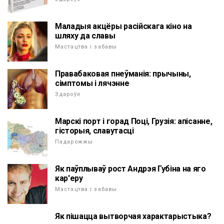
Маладыя акцёры расійскага кіно на
шляху да славы
Мастацтва і забавы
Правабаковая пнеўманія: прычыны,
сімптомы і лячэнне
Здароўе
Марскі порт і горад Поці, Грузія: апісанне,
гісторыя, славутасці
Падарожжы
Як паўплываў рост Андрэя Губіна на яго
кар'еру
Мастацтва і забавы
Як пішацца вытворчая характарыстыка?