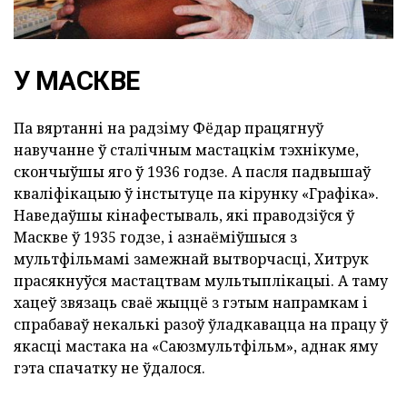
У МАСКВЕ
Па вяртанні на радзіму Фёдар працягнуў
навучанне ў сталічным мастацкім тэхнікуме,
скончыўшы яго ў 1936 годзе. А пасля падвышаў
кваліфікацыю ў інстытуце па кірунку «Графіка».
Наведаўшы кінафестываль, які праводзіўся ў
Маскве ў 1935 годзе, і азнаёміўшыся з
мультфільмамі замежнай вытворчасці, Хитрук
прасякнуўся мастацтвам мультыплікацыі. А таму
хацеў звязаць сваё жыццё з гэтым напрамкам і
спрабаваў некалькі разоў ўладкавацца на працу ў
якасці мастака на «Саюзмультфільм», аднак яму
гэта спачатку не ўдалося.