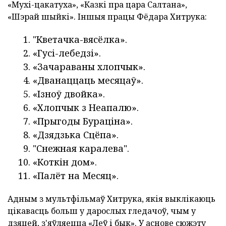
«Мухі-цакатуха», «Казкі пра цара Салтана»,
«Шэрай шыйкі». Іншыя працы Фёдара Хитрука:
"Кветачка-вясёлка».
«Гусі-лебедзі».
«Зачараваны хлопчык».
«Дванаццаць месяцаў».
«Ізноў двойка».
«Хлопчык з Неапалю».
«Прыгоды Бураціна».
«Дзядзька Сцёпа».
"Снежная каралева".
«Коткін дом».
«Палёт на Месяц».
Адным з мультфільмаў Хитрука, якія выклікаюць
цікавасць больш у дарослых гледачоў, чым у
дзяцей, з'яўляецца «Леў і бык». У аснове сюжэту