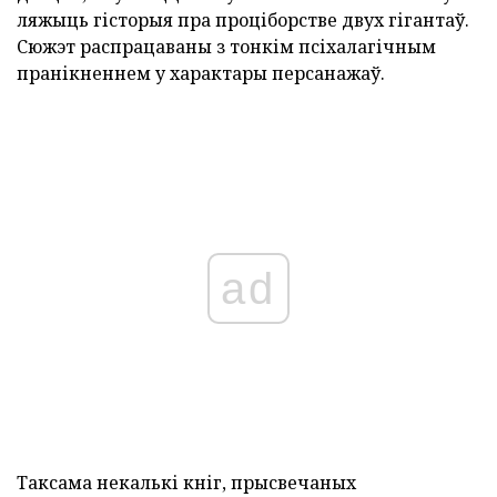
ляжыць гісторыя пра проціборстве двух гігантаў.
Сюжэт распрацаваны з тонкім псіхалагічным
пранікненнем у характары персанажаў.
ad
Таксама некалькі кніг, прысвечаных