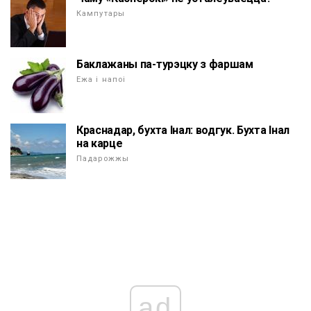
Кампутары
Баклажаны па-турэцку з фаршам
Ежа і напоі
Краснадар, бухта Інал: водгук. Бухта Інал
на карце
Падарожжы
ad