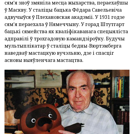
сям'я зноў змяніла месца жыхарства, пераехаўшы
ў Маскву. У сталіцы бацька Фёдара Савельевіча
адвучыўся ў Плехановская акадэміі. У 1931 годзе
сям'я пераехала ў Нямеччыну. У горад Штутгарт
бацькі сямейства як кваліфікаванага спецыяліста
адправілі ў трохгадовую камандзіроўку. Будучы
мультыплікатар ў сталіцы бедны-Вюртэмберга
наведваў мастацкую вучэльню, дзе і спасціг
асновы выяўленчага мастацтва.