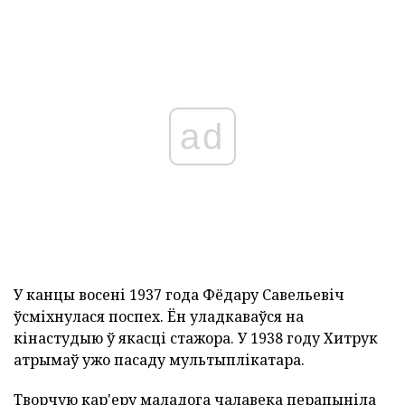
ad
У канцы восені 1937 года Фёдару Савельевіч
ўсміхнулася поспех. Ён уладкаваўся на
кінастудыю ў якасці стажора. У 1938 году Хитрук
атрымаў ужо пасаду мультыплікатара.
Творчую кар'еру маладога чалавека перапыніла