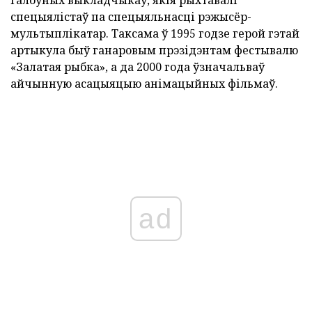
спецыялістаў па спецыяльнасці рэжысёр-
мультыплікатар. Таксама ў 1995 годзе герой гэтай
артыкула быў ганаровым прэзідэнтам фестывалю
«Залатая рыбка», а да 2000 года ўзначальваў
айчынную асацыяцыю анімацыйных фільмаў.
ad