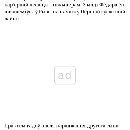
кар'ернай лесвіцы - інжынерам. З маці Фёдара ён
пазнаёміўся ў Рызе, на пачатку Першай сусветнай
вайны.
ad
Праз сем гадоў пасля нараджэння другога сына