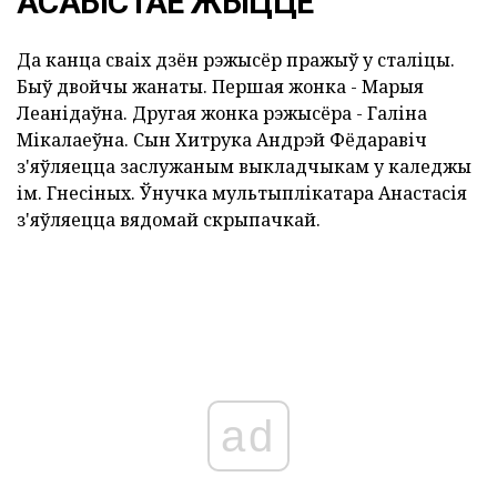
АСАБІСТАЕ ЖЫЦЦЁ
Да канца сваіх дзён рэжысёр пражыў у сталіцы.
Быў двойчы жанаты. Першая жонка - Марыя
Леанідаўна. Другая жонка рэжысёра - Галіна
Мікалаеўна. Сын Хитрука Андрэй Фёдаравіч
з'яўляецца заслужаным выкладчыкам у каледжы
ім. Гнесіных. Ўнучка мультыплікатара Анастасія
з'яўляецца вядомай скрыпачкай.
ad