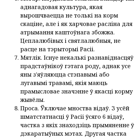
аднагадовая культура, якая
вырошчваецца не толькі на корм
скаціне, але і як харчовае расліна для
атрымання каштоўнага збожжа.
Цеплалюбівых і святлалюбныя, не
расце на тэрыторыі Расіі.
Мятлік. Існуе некалькі разнавіднасцяў
прадстаўнікоў гэтага роду, аднак усе
яны з'яўляюцца стэпавымі або
лугавымі травамі, якія маюць
прамысловае значэнне ў якасці корму
жывёлы.
Проса. Ўключае мноства відаў. З усёй
шматстатнасці ў Расіі ўсяго 6 відаў,
частка з якіх знаходзіць прымяненне ў
дэкаратыўных мэтах. Другая частка