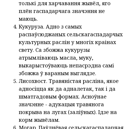
толькі для харчавання жывёл, яго
плён гаспадарчага значэння не
маюць.
Кукуруза. Адно з самых
распаўсюджаных сельскагаспадарчых
культурных раслін у многіх краінах
свету. Са збожжа кукурузы
атрымліваюць масла, муку,
выкарыстоўваюць непасрэдна самі
збожжа ў вараным выглядзе.
Лисохвост. Травяністая расліна, якое
адносіцца як да адналетак, так і да
шматгадовым формах. Асноўнае
значэнне - адукацыя травянога
покрыва на лугах (заліўных). Ідзе на
корм жывёлам.
Могар. Паўднёвая сельскагаспадарчая