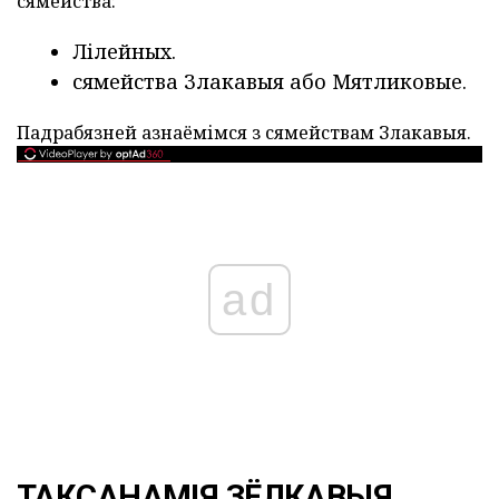
сямейства:
Лілейных.
сямейства Злакавыя або Мятликовые.
Падрабязней азнаёмімся з сямействам Злакавыя.
ad
ТАКСАНАМІЯ ЗЁЛКАВЫЯ