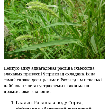
Нейкую адну аднагадовая расліна сямейства
злакавых прывесці ў прыклад складана. Іх на
самай справе досыць шмат. Разгледзім некалькі
найбольш часта сустракаемых і якія маюць
прамысловае значэнне.
Гаалян. Расліна з роду Сорга,
з'яўляецца збожжавай культурай