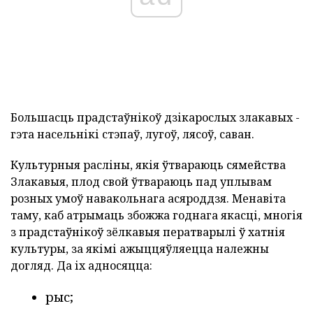
Большасць прадстаўнікоў дзікарослых злакавых -
гэта насельнікі стэпаў, лугоў, лясоў, саван.
Культурныя расліны, якія ўтвараюць сямейства
Злакавыя, плод свой ўтвараюць пад уплывам
розных умоў навакольнага асяроддзя. Менавіта
таму, каб атрымаць збожжа годнага якасці, многія
з прадстаўнікоў зёлкавыя ператварылі ў хатнія
культуры, за якімі ажыццяўляецца належны
догляд. Да іх адносяцца:
рыс;