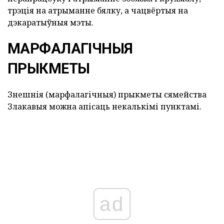
трэція на атрыманне бялку, а чацвёртыя на
дэкаратыўныя мэты.
МАРФАЛАГІЧНЫЯ
ПРЫКМЕТЫ
Знешнія (марфалагічныя) прыкметы сямейства
Злакавыя можна апісаць некалькімі пунктамі.
ad