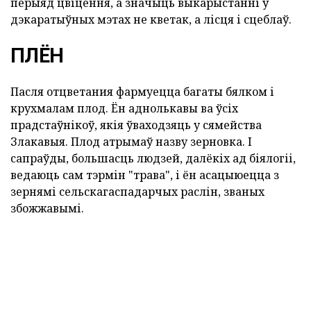
перыяд цвіцення, а значыць выкарыстанні ў
дэкаратыўных мэтах не кветак, а лісця і сцеблаў.
ПЛЁН
Пасля отцветания фармуецца багаты бялком і
крухмалам плод. Ён аднолькавы ва ўсіх
прадстаўнікоў, якія ўваходзяць у сямейства
Злакавыя. Плод атрымаў назву зерновка. І
сапраўды, большасць людзей, далёкіх ад біялогіі,
ведаюць сам тэрмін "трава", і ён асацыюецца з
зернямі сельскагаспадарчых раслін, званых
збожжавымі.