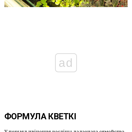
ad
ФОРМУЛА КВЕТКІ
У перыяд цвіцення расліны дадзенага сямейства