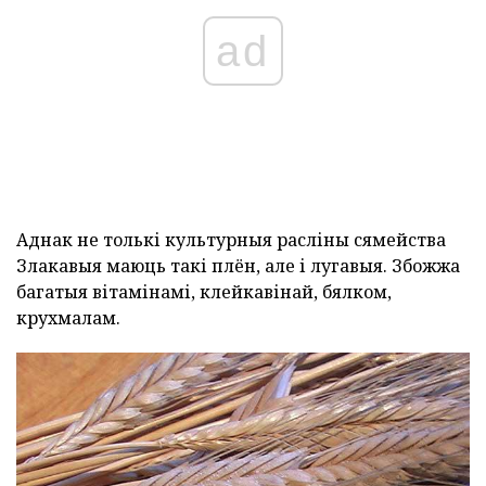
ad
Аднак не толькі культурныя расліны сямейства
Злакавыя маюць такі плён, але і лугавыя. Збожжа
багатыя вітамінамі, клейкавінай, бялком,
крухмалам.