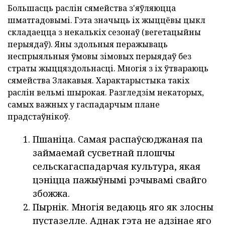
Большасць раслін сямейства з'яўляюцца
шматгадовымі. Гэта значыць іх жыццёвы цыкл
складаецца з некалькіх сезонаў (вегетацыйны
перыядаў). Яны здольныя перажываць
неспрыяльныя ўмовы зімовых перыядаў без
страты жыццяздольнасці. Многія з іх ўтвараюць
сямейства Злакавыя. Характарыстыка такіх
раслін вельмі шырокая. Разгледзім некаторых,
самых важных у гаспадарчым плане
прадстаўнікоў.
Пшаніца. Самая распаўсюджаная па
займаемай сусветнай плошчы
сельскагаспадарчая культура, якая
цэніцца пажыўнымі рэчывамі свайго
збожжа.
Пырнік. Многія ведаюць яго як злосны
пустазелле. Аднак гэта не адзінае яго