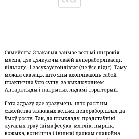
Сямейства Злакавыя займае вельмі шырокія
месца, дзе дзякуючы сваёй непераборлівасці,
вільгаце- і засухаўстойлівыя (не ўсе віды). Таму
можна сказаць, што яны ахопліваюць сабой
практычна ўсю сушу, за выключэннем
Антарктыды і пакрытых льдамі тэрыторый.
Гэта адразу дае зразумець, што расліны
сямейства злакавых вельмі непераборлівыя да
ўмоў росту. Так, да прыкладу, прадстаўнікі
лугавых траў (цімафееўка, мятлік, пырнік,
вожыка, вогнішча і іншыя) цалкам спакойна