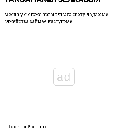
Месца ў сістэме арганічнага свету дадзенае
сямейства займае наступнае:
ad
- Царства Расліны.