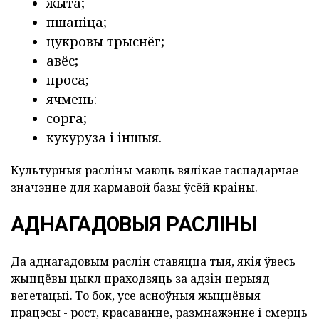
жыта;
пшаніца;
цукровы трыснёг;
авёс;
проса;
ячмень:
сорга;
кукуруза і іншыя.
Культурныя расліны маюць вялікае гаспадарчае
значэнне для кармавой базы ўсёй краіны.
АДНАГАДОВЫЯ РАСЛІНЫ
Да аднагадовым раслін ставяцца тыя, якія ўвесь
жыццёвы цыкл праходзяць за адзін перыяд
вегетацыі. То бок, усе асноўныя жыццёвыя
працэсы - рост, красаванне, размнажэнне і смерць