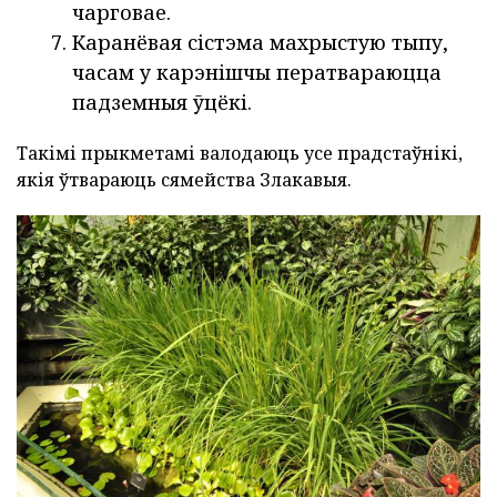
чарговае.
Каранёвая сістэма махрыстую тыпу,
часам у карэнішчы ператвараюцца
падземныя ўцёкі.
Такімі прыкметамі валодаюць усе прадстаўнікі,
якія ўтвараюць сямейства Злакавыя.