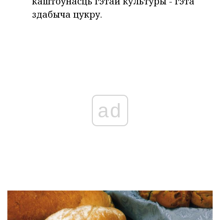
каштоўнасць гэтай культуры - гэта
здабыча цукру.
ad