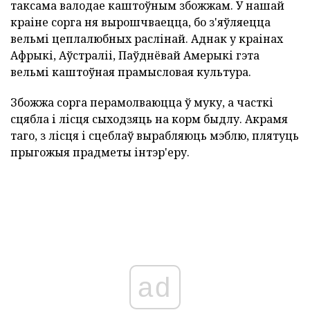
таксама валодае каштоўным збожжам. У нашай
краіне сорга ня вырошчваецца, бо з'яўляецца
вельмі цеплалюбных раслінай. Аднак у краінах
Афрыкі, Аўстраліі, Паўднёвай Амерыкі гэта
вельмі каштоўная прамысловая культура.
Збожжа сорга перамолваюцца ў муку, а часткі
сцябла і лісця сыходзяць на корм быдлу. Акрамя
таго, з лісця і сцеблаў вырабляюць мэблю, плятуць
прыгожыя прадметы інтэр'еру.
ad