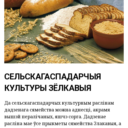
СЕЛЬСКАГАСПАДАРЧЫЯ
КУЛЬТУРЫ ЗЁЛКАВЫЯ
Да сельскагаспадарчых культурным раслінам
дадзенага сямейства можна аднесці, акрамя
вышэй пералічаных, яшчэ сорга. Дадзенае
расліна мае ўсе прыкметы сямейства Злакавыя, а