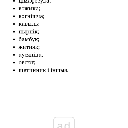
цімафееўка;
вожыка;
вогнішча;
кавыль;
пырнік;
бамбук;
житняк;
аўсяніца;
овсюг;
щетинник і іншыя.
ad