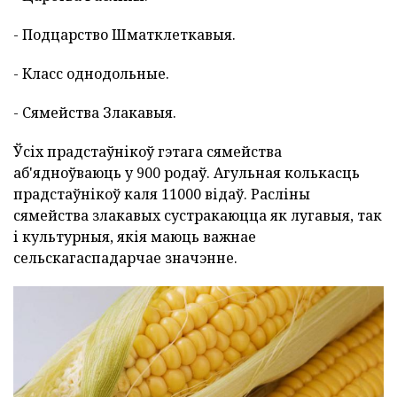
- Подцарство Шматклеткавыя.
- Класс однодольные.
- Сямейства Злакавыя.
Ўсіх прадстаўнікоў гэтага сямейства
аб'ядноўваюць у 900 родаў. Агульная колькасць
прадстаўнікоў каля 11000 відаў. Расліны
сямейства злакавых сустракаюцца як лугавыя, так
і культурныя, якія маюць важнае
сельскагаспадарчае значэнне.