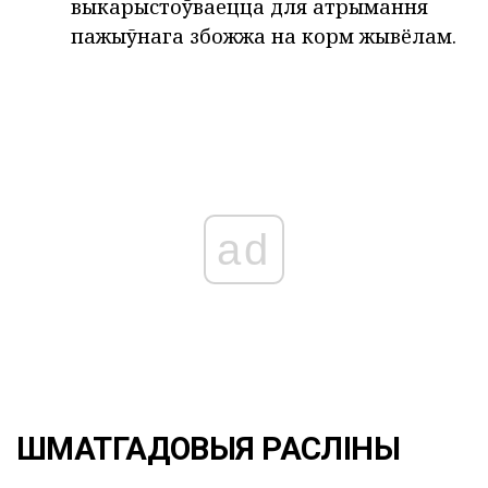
выкарыстоўваецца для атрымання
пажыўнага збожжа на корм жывёлам.
ad
ШМАТГАДОВЫЯ РАСЛІНЫ