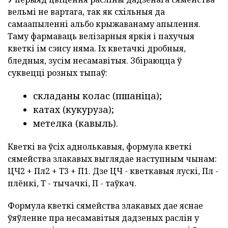
вельмі не вартага, так як схільныя да
самаапыленні альбо крыжаванаму апылення.
Таму фармаваць велізарныя яркія і пахучыя
кветкі ім сэнсу няма. Іх кветачкі дробныя,
бледныя, зусім несамавітыя. Збіраюцца ў
суквецці розных тыпаў:
складаны колас (пшаніца);
катах (кукуруза);
метелка (кавыль).
Кветкі ва ўсіх аднолькавыя, формула кветкі
сямейства злакавых выглядае наступным чынам:
ЦЧ2 + Пл2 + Т3 + П1. Дзе ЦЧ - кветкавыя лускі, Пл -
плёнкі, Т - тычачкі, П - таўкач.
Формула кветкі сямейства злакавых дае яснае
ўяўленне пра несамавітыя дадзеных раслін у