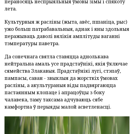
пераносяць неспрыяльныя ўмовы зімы і спякоту
лета.
Культурныя ж расліны (жыта, авёс, пшаніца, рыс)
ужо больш патрабавальныя, аднак і яны здольныя
перажываць даволі вялікія амплітуды ваганні
тэмпературы паветра.
Да сонечнага святла ставяцца аднолькава
нейтральна амаль усе прадстаўнікі, якія ўключае
сямейства Злакавыя. Прадстаўнікі лугі, стэпаў,
пампасы, саван - звыклыя да жорсткіх ўмовах
расліны, а акультураныя віды падвяргаюцца
пастаянным клопаце і апрацоўцы з боку
чалавека, таму таксама адчуваюць сябе
камфортна ў перыяды малой асветленасці.