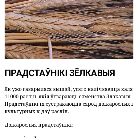
ПРАДСТАЎНІКІ ЗЁЛКАВЫЯ
Як ужо гаварылася вышэй, усяго налічваецца каля
11000 раслін, якія ўтвараюць сямейства Злакавыя.
Прадстаўнікі іх сустракаюцца сярод дзікарослых і
культурных відаў раслін.
Дзікарослыя прадстаўнікі: