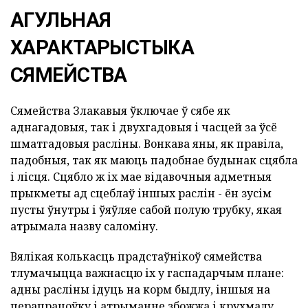
АГУЛЬНАЯ
ХАРАКТАРЫСТЫКА
СЯМЕЙСТВА
Сямейства Злакавыя ўключае ў сябе як
аднагадовыя, так і двухгадовыя і часцей за ўсё
шматгадовыя расліны. Вонкава яны, як правіла,
падобныя, так як маюць падобнае будынак сцябла
і лісця. Сцябло ж іх мае відавочныя адметныя
прыкметы ад сцеблаў іншых раслін - ён зусім
пусты ўнутры і ўяўляе сабой полую трубку, якая
атрымала назву саломіну.
Вялікая колькасць прадстаўнікоў сямейства
тлумачыцца важнасцю іх у гаспадарчым плане:
адны расліны ідуць на корм быдлу, іншыя на
перапрацоўку і атрыманне збожжа і крухмалу,