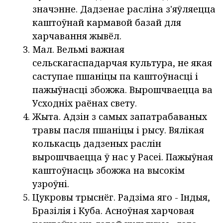
значэнне. Дадзенае расліна з'яўляецца
каштоўнай кармавой базай для
харчавання жывёл.
Мал. Вельмі важная
сельскагаспадарчая культура, не якая
саступае пшаніцы па каштоўнасці і
пажыўнасці збожжа. Вырошчваецца ва
Усходніх раёнах свету.
Жыта. Адзін з самых запатрабаваных
травы пасля пшаніцы і рысу. Вялікая
колькасць дадзеных раслін
вырошчваецца ў нас у Расеі. Пажыўная
каштоўнасць збожжа на высокім
узроўні.
Цукровы трыснёг. Радзіма яго - Індыя,
Бразілія і Куба. Асноўная харчовая