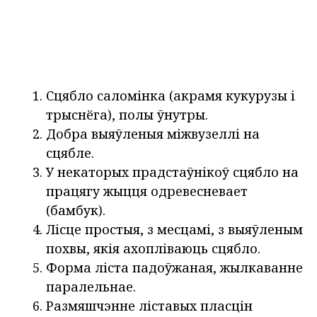
Сцябло саломінка (акрамя кукурузы і
трыснёга), полы ўнутры.
Добра выяўленыя міжвузеллі на
сцябле.
У некаторых прадстаўнікоў сцябло на
працягу жыцця одревесневает
(бамбук).
Лісце простыя, з месцамі, з выяўленым
похвы, якія ахопліваюць сцябло.
Форма ліста падоўжаная, жылкаванне
паралельнае.
Размяшчэнне ліставых пласцін