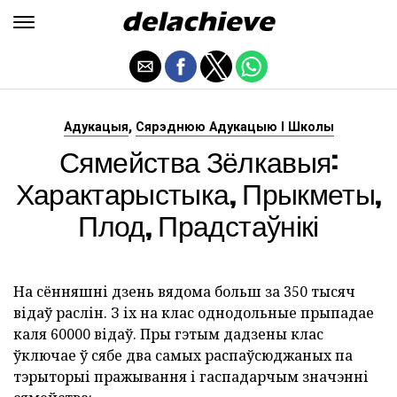
,
Адукацыя
Сярэднюю Адукацыю І Школы
Сямейства Зёлкавыя:
Характарыстыка, Прыкметы,
Плод, Прадстаўнікі
На сённяшні дзень вядома больш за 350 тысяч
відаў раслін. З іх на клас однодольные прыпадае
каля 60000 відаў. Пры гэтым дадзены клас
ўключае ў сябе два самых распаўсюджаных па
тэрыторыі пражывання і гаспадарчым значэнні