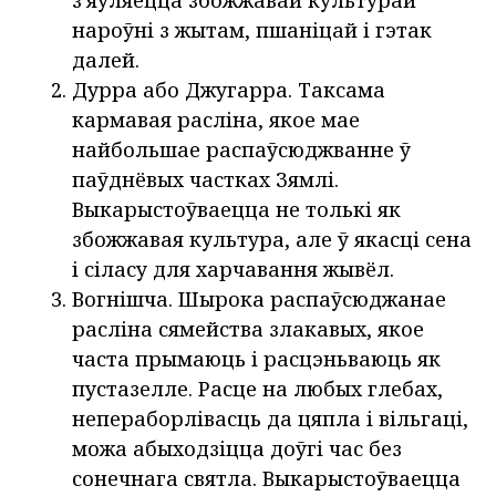
нароўні з жытам, пшаніцай і гэтак
далей.
Дурра або Джугарра. Таксама
кармавая расліна, якое мае
найбольшае распаўсюджванне ў
паўднёвых частках Зямлі.
Выкарыстоўваецца не толькі як
збожжавая культура, але ў якасці сена
і сіласу для харчавання жывёл.
Вогнішча. Шырока распаўсюджанае
расліна сямейства злакавых, якое
часта прымаюць і расцэньваюць як
пустазелле. Расце на любых глебах,
непераборлівасць да цяпла і вільгаці,
можа абыходзіцца доўгі час без
сонечнага святла. Выкарыстоўваецца