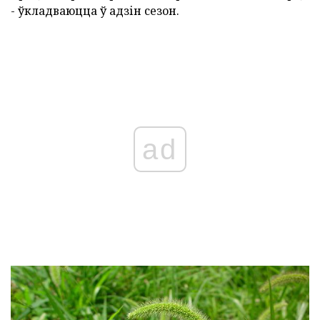
- ўкладваюцца ў адзін сезон.
ad