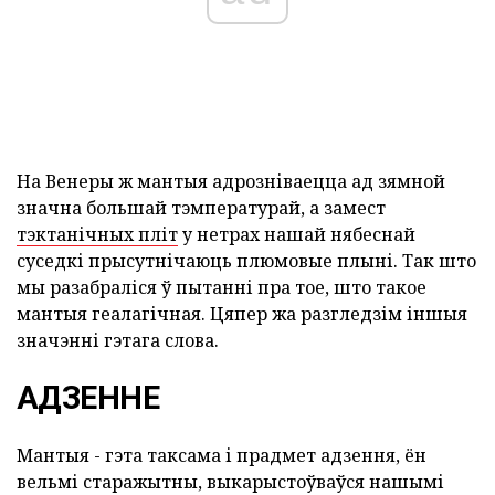
На Венеры ж мантыя адрозніваецца ад зямной
значна большай тэмпературай, а замест
тэктанічных пліт
у нетрах нашай нябеснай
суседкі прысутнічаюць плюмовые плыні. Так што
мы разабраліся ў пытанні пра тое, што такое
мантыя геалагічная. Цяпер жа разгледзім іншыя
значэнні гэтага слова.
АДЗЕННЕ
Мантыя - гэта таксама і прадмет адзення, ён
вельмі старажытны, выкарыстоўваўся нашымі