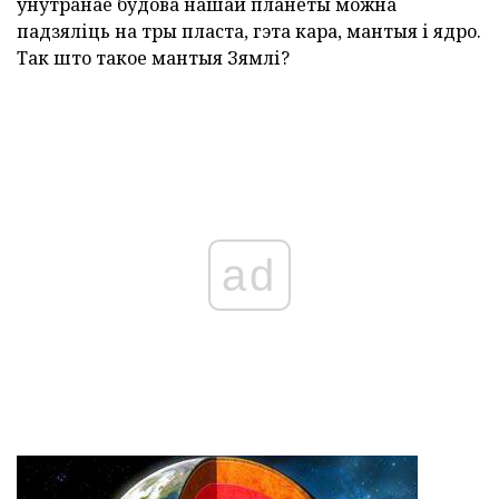
ўнутранае будова нашай планеты можна
падзяліць на тры пласта, гэта кара, мантыя і ядро.
Так што такое мантыя Зямлі?
ad