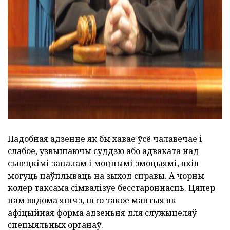
Падобная адзенне як бы хавае ўсё чалавечае і
слабое, узвышаючы суддзю або адваката над
сьвецкімі запалам і моцнымі эмоцыямі, якія
могуць паўплываць на зыход справы. А чорны
колер таксама сімвалізуе бесстароннасць. Цяпер
нам вядома яшчэ, што такое мантыя як
афіцыйная форма адзеньня для служыцеляў
спецыяльных органаў.