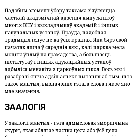
Падобны элемент ўбору таксама з'яўляецца
часткай акадэмічнай адзення выпускнікоў
многіх ВНУ і выкладчыкаў акадэмій і іншых
навучальных устаноў. Праўда, падобная
традыцыя існуе не ва ўсіх краінах. Яна бярэ свой
пачатак яшчэ ў сярэднія вякі, калі царква мела
моцны ўплыў на грамадства, а большасць
інстытутаў і іншых адукацыйных устаноў
адбыліся менавіта з царкоўных школ. Вось мы і
разабралі яшчэ адзін аспект пытання аб тым, што
такое мантыя, вызначэнне гэтага слова і якое яно
мае значэння.
ЗААЛОГІЯ
У заалогіі мантыя - гэта адмысловая зморшчына
скуры, якая аблягае частка цела або ўсё цела.