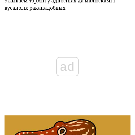
Ўжываем тэрмін у адносінах да малюскамі і
вусаногіх ракападобных.
ad