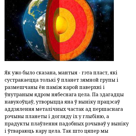
Як ужо было сказана, мантыя - гэта пласт, які
сустракаецца толькі ў планет зямной групы і
размешчаны ён паміж карой паверхні і
ўнутраным ядром нябеснага цела. Па здагадцы
навукоўцаў, утворыцца яна ў выніку працэсаў
аддзялення металічных частак ад першаснага
рэчывы планеты і догляду іх у глыбіню, а
прадукты плаўлення падобных рэчываў у выніку
і ўтвараюць кару цела. Так што цяпер мы