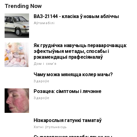
Trending Now
ВАЗ-21144 - класіка ў новым абліччы
Аўтамабілі
Як груднічка навучыць пераварочвацца:
эфектыўныя метады, спосабы і
рэкамендацыі прафесіяналаў
Дом і сям'я
Чаму можа мяняцца колер мачы?
Здароўе
Розацеа: сімптомы і лячэнне
Здароўе
Нізкарослыя гатункі таматаў
Хатні ўтульнасць