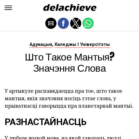
,
Адукацыя
Каледжы І Універсітэты
Што Такое Мантыя?
Значэння Слова
У артыкуле распавядаецца пра тое, што такое
мантыя, якія значэння носіць гэтае слова, у
прыватнасці гаворыцца пра планетарнай мантыі.
РАЗНАСТАЙНАСЦЬ
У любым жывой мове, на якой гавораць людзі,