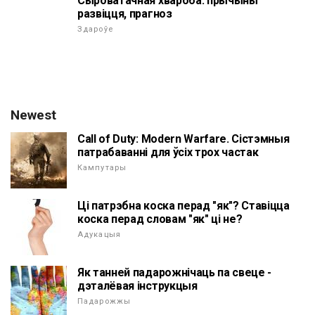
Сыроватачная хвароба: прычыны
развіцця, прагноз
Здароўе
Newest
Call of Duty: Modern Warfare. Сістэмныя
патрабаванні для ўсіх трох частак
Кампутары
Ці патрэбна коска перад "як"? Ставіцца
коска перад словам "як" ці не?
Адукацыя
Як танней падарожнічаць па свеце -
дэталёвая інструкцыя
Падарожжы