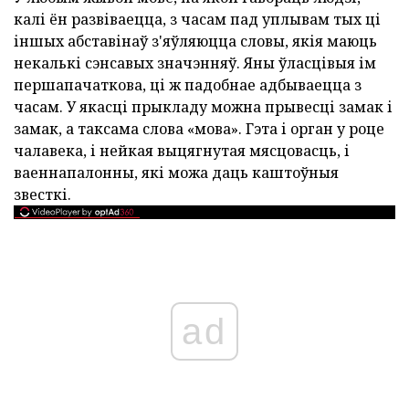
калі ён развіваецца, з часам пад уплывам тых ці
іншых абставінаў з'яўляюцца словы, якія маюць
некалькі сэнсавых значэнняў. Яны ўласцівыя ім
першапачаткова, ці ж падобнае адбываецца з
часам. У якасці прыкладу можна прывесці замак і
замак, а таксама слова «мова». Гэта і орган у роце
чалавека, і нейкая выцягнутая мясцовасць, і
ваеннапалонны, які можа даць каштоўныя
звесткі.
ad