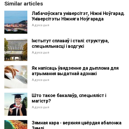
Similar articles
Лабачэўскага універсітэт, Ніжні Ноўгарад.
Універсітэты Ніжняга Ноўгарада
Адукацыя
Інстытут сплаваў і сталі: структура,
спецыяльнасці і водгукі
Адукацыя
Як напісаць ўвядзенне да дыплома для
атрымання выдатнай адзнакі
Адукацыя
Што такое бакалаўр, спецыяліст і
магістр?
Адукацыя
Зямная кара - верхняя цвёрдая абалонка
Зямлі