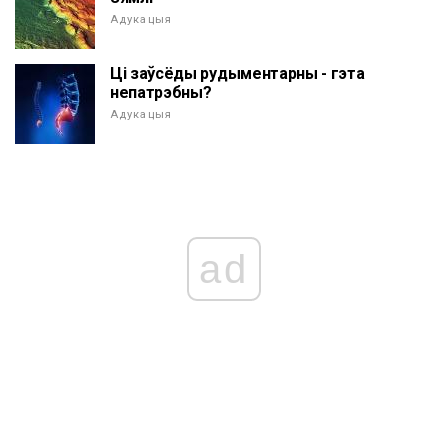
Адукацыя
Ці заўсёды рудыментарны - гэта
непатрэбны?
Адукацыя
ad