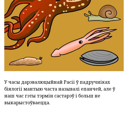
У часы дарэвалюцыйнай Расіі ў падручніках
біялогіі мантыю часта называлі епанчей, але ў
наш час гэты тэрмін састарэў і больш не
выкарыстоўваецца.