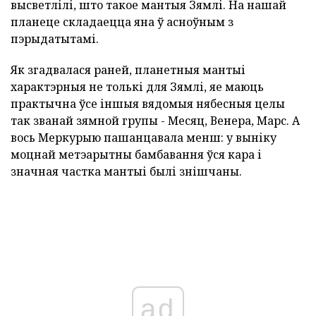
высветлілі, што такое мантыя Зямлі. На нашай
планеце складаецца яна ў асноўным з
пэрыдатытамі.
Як згадвалася раней, планетныя мантыі
характэрныя не толькі для Зямлі, яе маюць
практычна ўсе іншыя вядомыя нябесныя целы
так званай зямной групы - Месяц, Венера, Марс. А
вось Меркурыю пашанцавала менш: у выніку
моцнай метэарытны бамбавання ўся кара і
значная частка мантыі былі знішчаны.
ad