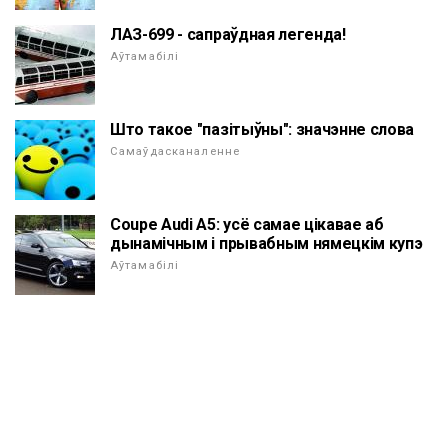
ЛАЗ-699 - сапраўдная легенда!
Аўтамабілі
Што такое "пазітыўны": значэнне слова
Самаўдасканаленне
Coupe Audi A5: усё самае цікавае аб
дынамічным і прывабным нямецкім купэ
Аўтамабілі