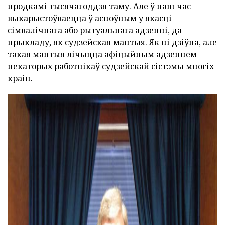
продкамі тысячагоддзя таму. Але ў наш час
выкарыстоўваецца ў асноўным у якасці
сімвалічнага або рытуальнага адзенні, да
прыкладу, як судзейская мантыя. Як ні дзіўна, але
такая мантыя лічыцца афіцыйным адзеннем
некаторых работнікаў судзейскай сістэмы многіх
краін.