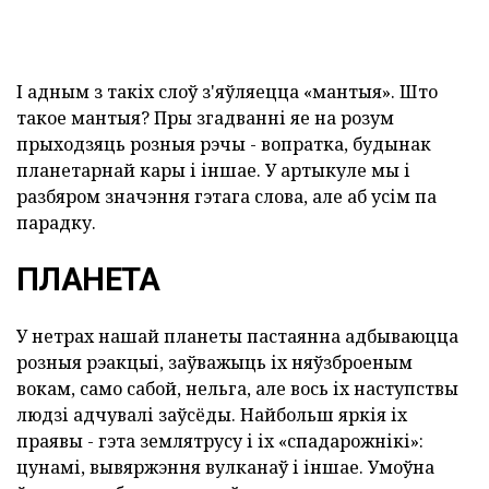
І адным з такіх слоў з'яўляецца «мантыя». Што
такое мантыя? Пры згадванні яе на розум
прыходзяць розныя рэчы - вопратка, будынак
планетарнай кары і іншае. У артыкуле мы і
разбяром значэння гэтага слова, але аб усім па
парадку.
ПЛАНЕТА
У нетрах нашай планеты пастаянна адбываюцца
розныя рэакцыі, заўважыць іх няўзброеным
вокам, само сабой, нельга, але вось іх наступствы
людзі адчувалі заўсёды. Найбольш яркія іх
праявы - гэта землятрусу і іх «спадарожнікі»:
цунамі, вывяржэння вулканаў і іншае. Умоўна