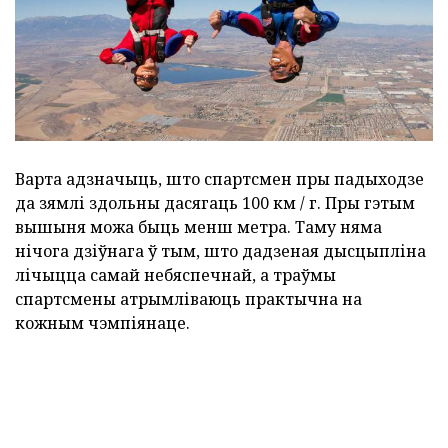
Варта адзначыць, што спартсмен пры падыходзе
да зямлі здольны дасягаць 100 км / г. Пры гэтым
вышыня можа быць менш метра. Таму няма
нічога дзіўнага ў тым, што дадзеная дысцыпліна
лічыцца самай небяспечнай, а траўмы
спартсмены атрымліваюць практычна на
кожным чэмпіянаце.