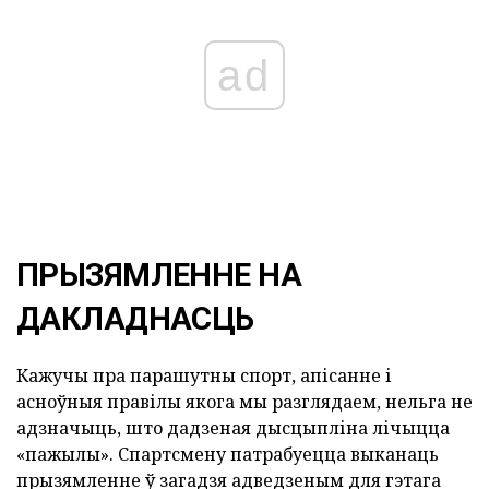
ad
ПРЫЗЯМЛЕННЕ НА
ДАКЛАДНАСЦЬ
Кажучы пра парашутны спорт, апісанне і
асноўныя правілы якога мы разглядаем, нельга не
адзначыць, што дадзеная дысцыпліна лічыцца
«пажылы». Спартсмену патрабуецца выканаць
прызямленне ў загадзя адведзеным для гэтага