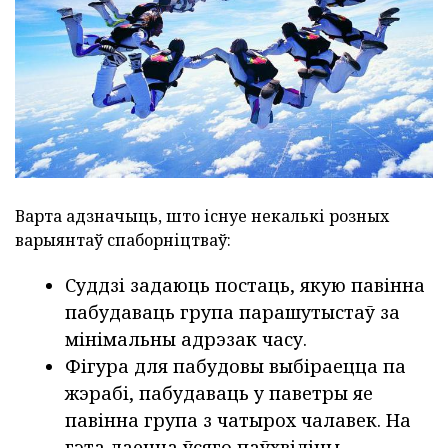
Варта адзначыць, што існуе некалькі розных
варыянтаў спаборніцтваў:
Суддзі задаюць постаць, якую павінна
пабудаваць група парашутыстаў за
мінімальны адрэзак часу.
Фігура для пабудовы выбіраецца па
жэрабі, пабудаваць у паветры яе
павінна група з чатырох чалавек. На
гэта даецца ўсяго паўхвіліны.