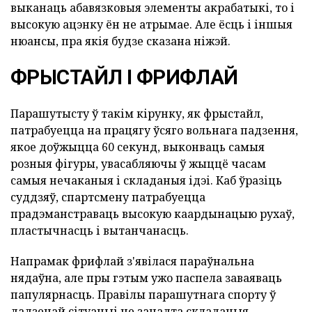
выканаць абавязковыя элементы акрабатыкі, то і
высокую ацэнку ён не атрымае. Але ёсць і іншыя
нюансы, пра якія будзе сказана ніжэй.
ФРЫСТАЙЛ І ФРИФЛАЙ
Парашутысту ў такім кірунку, як фрыстайл,
патрабуецца на працягу ўсяго вольнага падзення,
якое доўжыцца 60 секунд, выконваць самыя
розныя фігуры, увасабляючы ў жыццё часам
самыя нечаканыя і складаныя ідэі. Каб ўразіць
суддзяў, спартсмену патрабуецца
прадэманстраваць высокую каардынацыю рухаў,
пластычнасць і вытанчанасць.
Напрамак фрифлай з'явілася параўнальна
нядаўна, але пры гэтым ужо паспела заваяваць
папулярнасць. Правілы парашутнага спорту ў
дадзенай сітуацыі не занадта складаныя.