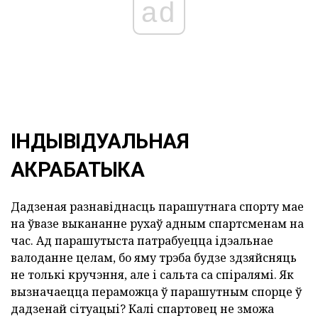
ad
ІНДЫВІДУАЛЬНАЯ
АКРАБАТЫКА
Дадзеная разнавіднасць парашутнага спорту мае
на ўвазе выкананне рухаў адным спартсменам на
час. Ад парашутыста патрабуецца ідэальнае
валоданне целам, бо яму трэба будзе здзяйсняць
не толькі кручэння, але і сальта са спіралямі. Як
вызначаецца пераможца ў парашутным спорце ў
дадзенай сітуацыі? Калі спартовец не зможа