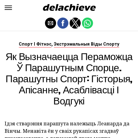
,
Спорт І Фітнэс
Экстрэмальныя Віды Спорту
Як Вызначаецца Пераможца
Ў Парашутным Спорце.
Парашутны Спорт: Гісторыя,
Апісанне, Асаблівасці І
Водгукі
Ідэя стварэння парашута належыць Леанарда да
Вінчы. Менавіта ён у сваіх рукапісах згадваў