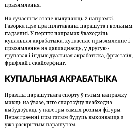
прызямлення.
На сучасным этапе вылучаюць 2 напрамкі.
Гаворка ідзе пра пілатаванні парашута і вольным
падзенні. У першы напрамак ўваходзіць
купальная акрабатыка, хуткаснае прызямленне і
прызямленне на дакладнасць, у другую -
групавая і індывідуальная акрабатыка, фрыстайл,
фрифлай і скайсерфинг.
КУПАЛЬНАЯ АКРАБАТЫКА
Правілы парашутнага спорту ў гэтым напрамку
маюць на ўвазе, што спартоўцу неабходна
выбудоўваць у паветры самыя розныя фігуры.
Перастраенні пры гэтым будуць выконвацца з
ужо раскрытым парашутам.