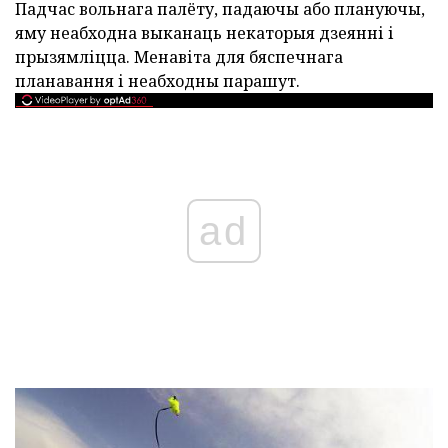
Падчас вольнага палёту, падаючы або плануючы,
яму неабходна выканаць некаторыя дзеянні і
прызямліцца. Менавіта для бяспечнага
планавання і неабходны парашут.
ad