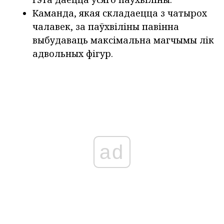
Каманда, якая складаецца з чатырох
чалавек, за паўхвіліны павінна
выбудаваць максімальна магчымы лік
адвольных фігур.
ad