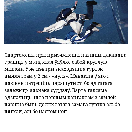
Спартсмены пры прызямленні павінны дакладна
трапіць у мэта, якая ўяўляе сабой круглую
мішэнь. У яе цэнтры знаходзіцца гурток
дыяметрам у 2 см - «нуль». Менавіта ў яго і
павінен патрапіць парашутыст, бо ад гэтага
залежыць адзнака суддзяў. Варта таксама
адзначыць, што першым кантактам з зямлёй
павінна быць дотык гэтага самага гуртка альбо
пяткай, альбо наском ногі.