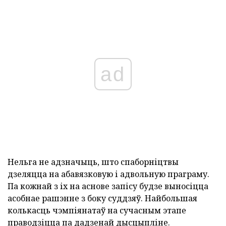
ad
Нельга не адзначыць, што спаборніцтвы
дзеляцца на абавязковую і адвольную праграму.
Па кожнай з іх на аснове запісу будзе выносіцца
асобнае рашэнне з боку суддзяў. Найбольшая
колькасць чэмпіянатаў на сучасным этапе
праводзіцца па дадзенай дысцыпліне.