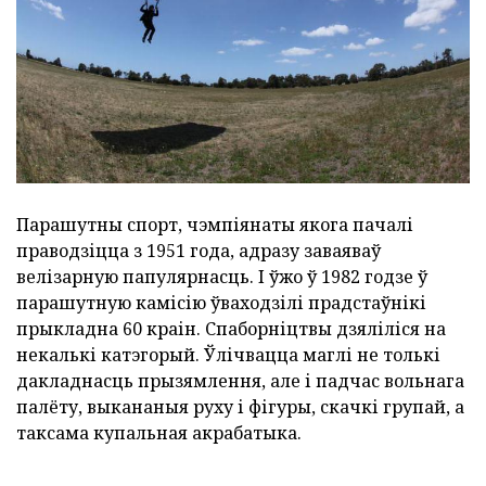
Парашутны спорт, чэмпіянаты якога пачалі
праводзіцца з 1951 года, адразу заваяваў
велізарную папулярнасць. І ўжо ў 1982 годзе ў
парашутную камісію ўваходзілі прадстаўнікі
прыкладна 60 краін. Спаборніцтвы дзяліліся на
некалькі катэгорый. Ўлічвацца маглі не толькі
дакладнасць прызямлення, але і падчас вольнага
палёту, выкананыя руху і фігуры, скачкі групай, а
таксама купальная акрабатыка.