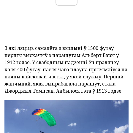
З які ляціць самалёта з вышыні ў 1500 футаў
першы выскачыў з парашутам Альберт Бэры ў
1912 годзе. У свабодным падзенні ён праляцеў
каля 400 футаў, пасля чаго плаўна прызямліўся на
пляцы вайсковай часткі, у якой служыў. Першай
жанчынай, якая выпрабавала парашут, стала
Джорджыя Томпсан. Адбылося гэта ў 1913 годзе.