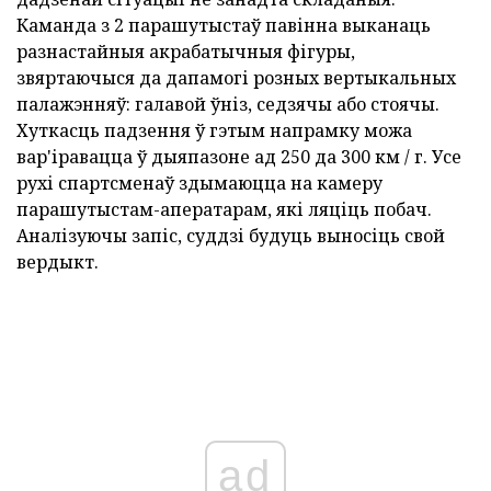
Каманда з 2 парашутыстаў павінна выканаць
разнастайныя акрабатычныя фігуры,
звяртаючыся да дапамогі розных вертыкальных
палажэнняў: галавой ўніз, седзячы або стоячы.
Хуткасць падзення ў гэтым напрамку можа
вар'іравацца ў дыяпазоне ад 250 да 300 км / г. Усе
рухі спартсменаў здымаюцца на камеру
парашутыстам-аператарам, які ляціць побач.
Аналізуючы запіс, суддзі будуць выносіць свой
вердыкт.
ad