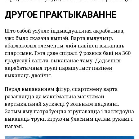
ДРУГОЕ ПРАКТЫКАВАННЕ
Што сабой уяўляе індывідуальная акрабатыка,
ужо было сказана вышэй. Варта вылучыць
абавязковыя элементы, якія павінен выканаць
спартсмен. Гэта дзве спіралі ў розныя бакі на 360
градусаў і сальта, выкананае таму. Дадзеныя
акрабатычныя трукі парашутыст павінен
выканаць двойчы.
Перад выкананнем фігур, спартсмену варта
разагнацца да максімальна магчымай
вертыкальнай хуткасці ў вольным падзенні.
Затым яму патрабуецца згрупавацца і паслядоўна
выканаць трукі, кіруючы ўласным целам рукамі і
нагамі.