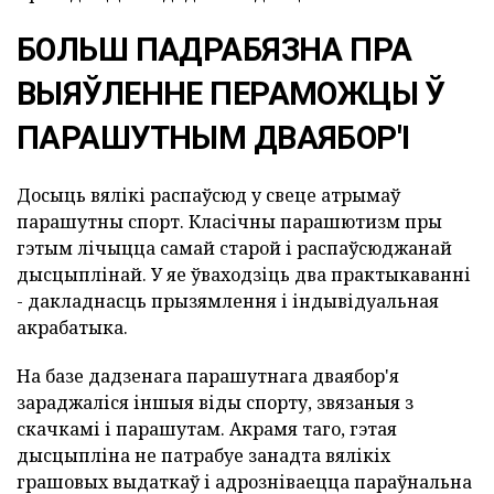
БОЛЬШ ПАДРАБЯЗНА ПРА
ВЫЯЎЛЕННЕ ПЕРАМОЖЦЫ Ў
ПАРАШУТНЫМ ДВАЯБОР'І
Досыць вялікі распаўсюд у свеце атрымаў
парашутны спорт. Класічны парашютизм пры
гэтым лічыцца самай старой і распаўсюджанай
дысцыплінай. У яе ўваходзіць два практыкаванні
- дакладнасць прызямлення і індывідуальная
акрабатыка.
На базе дадзенага парашутнага дваябор'я
зараджаліся іншыя віды спорту, звязаныя з
скачкамі і парашутам. Акрамя таго, гэтая
дысцыпліна не патрабуе занадта вялікіх
грашовых выдаткаў і адрозніваецца параўнальна