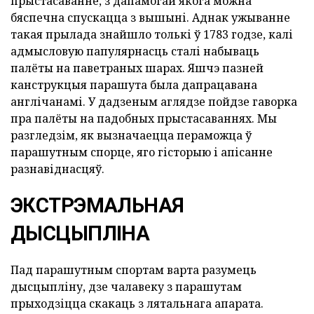
прыстасаванне, з дапамогай якога можна
бяспечна спускацца з вышыні. Аднак ужыванне
такая прылада знайшло толькі ў 1783 годзе, калі
адмысловую папулярнасць сталі набываць
палёты на паветраных шарах. Яшчэ пазней
канструкцыя парашута была дапрацавана
англічанамі. У дадзеным аглядзе пойдзе гаворка
пра палёты на падобных прыстасаваннях. Мы
разгледзім, як вызначаецца пераможца ў
парашутным спорце, яго гісторыю і апісанне
разнавіднасцяў.
ЭКСТРЭМАЛЬНАЯ
ДЫСЦЫПЛІНА
Пад парашутным спортам варта разумець
дысцыпліну, дзе чалавеку з парашутам
прыходзіцца скакаць з лятальнага апарата.