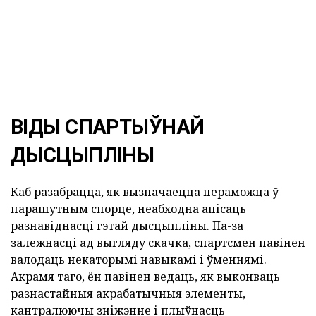
ВІДЫ СПАРТЫЎНАЙ
ДЫСЦЫПЛІНЫ
Каб разабрацца, як вызначаецца пераможца ў
парашутным спорце, неабходна апісаць
разнавіднасці гэтай дысцыпліны. Па-за
залежнасці ад выгляду скачка, спартсмен павінен
валодаць некаторымі навыкамі і ўменнямі.
Акрамя таго, ён павінен ведаць, як выконваць
разнастайныя акрабатычныя элементы,
кантралюючы зніжэнне і плыўнасць