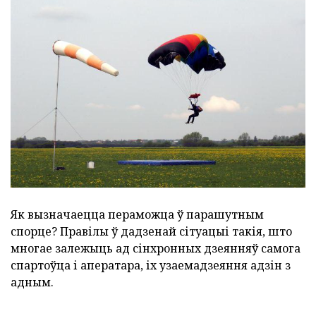
Як вызначаецца пераможца ў парашутным
спорце? Правілы ў дадзенай сітуацыі такія, што
многае залежыць ад сінхронных дзеянняў самога
спартоўца і аператара, іх узаемадзеяння адзін з
адным.