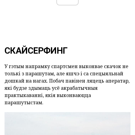
СКАЙСЕРФИНГ
У гэтым напрамку спартсмен выконвае скачок не
толькі з парашутам, але яшчэ і са спецыяльнай
дошкай на нагах. Побач павінен ляцець аператар,
які будзе здымаць усё акрабатычныя
практыкаванні, якія выконваюцца
парашутыстам.