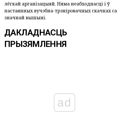
лёгкай арганізацыяй. Няма неабходнасці і ў
пастаянных вучэбна-трэніровачных скачках са
значнай вышыні.
ДАКЛАДНАСЦЬ
ПРЫЗЯМЛЕННЯ
ad