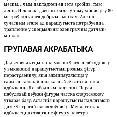
месцы. І чым дакладней ён гэта зробіць, тым
лепш. Некалькі дзесяцігоддзяў таму хібнасць у 80
метраў лічылася добрым вынікам. Але на
сучасным этапе ад парашутыста патрабуецца
трапленне ў спецыяльны электрычны датчык-
мішэнь.
ГРУПАВАЯ АКРАБАТЫКА
Дадзеная дысцыпліна мае на ўвазе неабходнасць
у выкананні парашутыстамі розных фігур,
перастраенняў, якія ажыццяўляюцца ў
гарызантальнай плоскасці. Усё гэта павінна
адбывацца ў свабодным падзенні. Перад
пабудовай пэўнай фігуры частка спартсменаў
ўтварае базу. Астатнія парашутысты падлятаюць
да яе ў строгай паслядоўнасці. Менавіта так і
адбываецца стварэнне фігур у паветры.