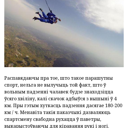
Распавядаючы пра тое, што такое парашутны
спорт, нельга не вылучыць той факт, што ў
вольным падзенні чалавек будзе знаходзіцца
ўсяго хвіліну, калі скачок адбыўся з вышыні ў 4
км. Пры гэтым хуткасць падзення дасягае 180-200
км / ч. Менавіта такія паказчыкі дазваляюць
спартсмену свабодна рухацца ў паветры,
выкарыстоўваючы для кіравання рукі і ногі.