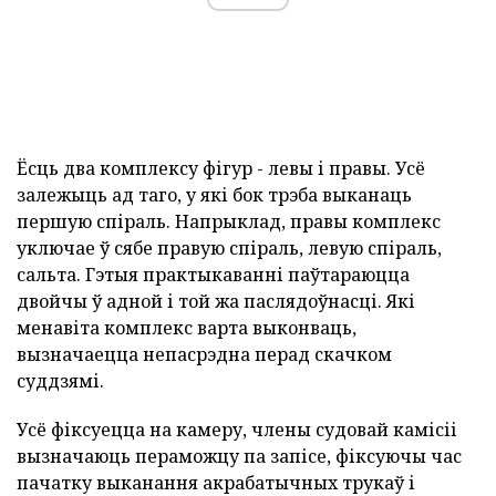
Ёсць два комплексу фігур - левы і правы. Усё
залежыць ад таго, у які бок трэба выканаць
першую спіраль. Напрыклад, правы комплекс
уключае ў сябе правую спіраль, левую спіраль,
сальта. Гэтыя практыкаванні паўтараюцца
двойчы ў адной і той жа паслядоўнасці. Які
менавіта комплекс варта выконваць,
вызначаецца непасрэдна перад скачком
суддзямі.
Усё фіксуецца на камеру, члены судовай камісіі
вызначаюць пераможцу па запісе, фіксуючы час
пачатку выканання акрабатычных трукаў і