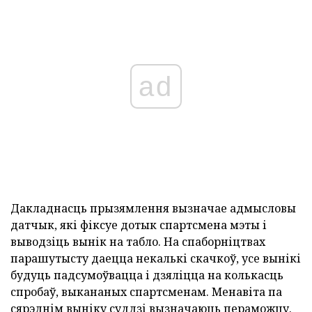
ad
Дакладнасць прызямлення вызначае адмысловы
датчык, які фіксуе дотык спартсмена мэты і
выводзіць вынік на табло. На спаборніцтвах
парашутысту даецца некалькі скачкоў, усе вынікі
будуць падсумоўвацца і дзяліцца на колькасць
спробаў, выкананых спартсменам. Менавіта па
сярэднім выніку суддзі вызначаюць пераможцу.