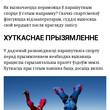
Як вызначаецца пераможца ў парашутным
спорце ў гэтым напрамку? Скачкі спартсменаў
фіксуюцца відэааператарам, суддзі выносяць
свой вердыкт пасля прагляду запісу.
ХУТКАСНАЕ ПРЫЗЯМЛЕННЕ
У дадзенай разнавіднасці парашутнага спорту
перад прызямленнем неабходна выканаць
працяглы гарызантальны пралёт ўздоўж зямлі.
Хуткасць пры гэтым павінна быць досыць вялікі.