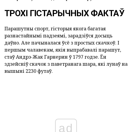
ТРОХІ ГІСТАРЫЧНЫХ ФАКТАЎ
Парашутны спорт, гісторыя якога багатая
разнастайнымі падзеямі, зарадзіўся досыць
даўно. Але пачыналася ўсё з простых скачкоў. І
першым чалавекам, якія выпрабавалі парашут,
стаў Андрэ-Жак Гарнерин ў 1797 годзе. Ён
здзейсніў скачок з паветранага шара, які лунаў на
вышыні 2230 футаў.
ad