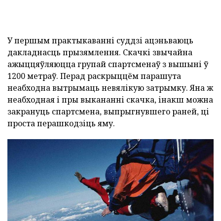
У першым практыкаванні суддзі ацэньваюць
дакладнасць прызямлення. Скачкі звычайна
ажыццяўляюцца групай спартсменаў з вышыні ў
1200 метраў. Перад раскрыццём парашута
неабходна вытрымаць невялікую затрымку. Яна ж
неабходная і пры выкананні скачка, інакш можна
закрануць спартсмена, выпрыгнувшего раней, ці
проста перашкодзіць яму.