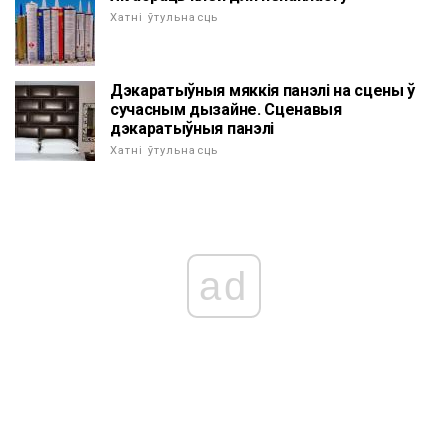
Хатні ўтульнасць
Дэкаратыўныя мяккія панэлі на сцены ў
сучасным дызайне. Сценавыя
дэкаратыўныя панэлі
Хатні ўтульнасць
ad