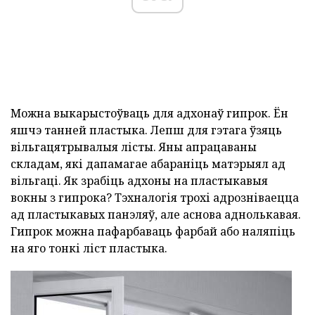
Можна выкарыстоўваць для адхонаў гипрок. Ён
яшчэ танней пластыка. Лепш для гэтага ўзяць
вільгацятрывалыя лісты. Яны апрацаваны
складам, які дапамагае абараніць матэрыял ад
вільгаці. Як зрабіць адхоны на пластыкавыя
вокны з гипрока? Тэхналогія трохі адрозніваецца
ад пластыкавых панэляў, але аснова аднолькавая.
Гипрок можна пафарбаваць фарбай або наляпіць
на яго тонкі ліст пластыка.