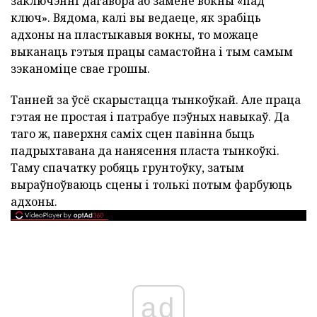
заключэнні дагавора аб замене вокны «пад
ключ». Вядома, калі вы ведаеце, як зрабіць
адхоны на пластыкавыя вокны, то можаце
выканаць гэтыя працы самастойна і тым самым
зэканоміце свае грошы.
Танней за ўсё скарыстацца тынкоўкай. Але праца
гэтая не простая і патрабуе пэўных навыкаў. Да
таго ж, паверхня саміх сцен павінна быць
падрыхтавана да нанясення пласта тынкоўкі.
Таму спачатку робяць грунтоўку, затым
выраўноўваюць сцены і толькі потым фарбуюць
адхоны.
ad