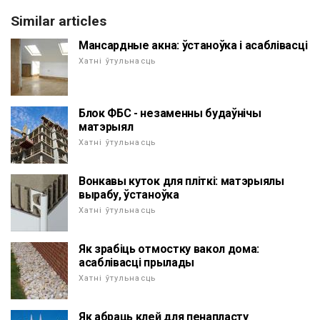
Similar articles
Мансардные акна: ўстаноўка і асаблівасці
Хатні ўтульнасць
Блок ФБС - незаменны будаўнічы
матэрыял
Хатні ўтульнасць
Вонкавы куток для пліткі: матэрыялы
вырабу, ўстаноўка
Хатні ўтульнасць
Як зрабіць отмостку вакол дома:
асаблівасці прылады
Хатні ўтульнасць
Як абраць клей для пенапласту