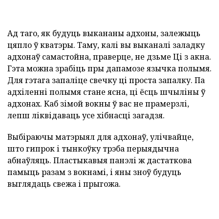
Ад таго, як будуць выкананы адхоны, залежыць
цяпло ў кватэры. Таму, калі вы выканалі заладку
адхонаў самастойна, праверце, не дзьме Ці з акна.
Гэта можна зрабіць пры дапамозе язычка полымя.
Для гэтага запаліце свечку ці проста запалку. Па
адхіленні полымя стане ясна, ці ёсць шчыліны ў
адхонах. Каб зімой вокны ў вас не прамерзлі,
лепш ліквідаваць усе хібнасці загадзя.
Выбіраючы матэрыял для адхонаў, улічвайце,
што гипрок і тынкоўку трэба перыядычна
абнаўляць. Пластыкавыя панэлі ж дастаткова
памыць разам з вокнамі, і яны зноў будуць
выглядаць свежа і прыгожа.