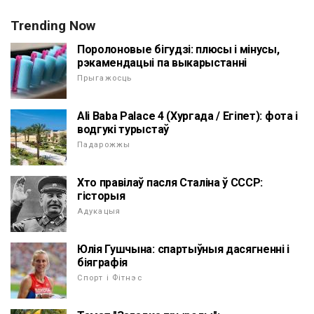
Trending Now
Поролоновые бігудзі: плюсы і мінусы,
рэкамендацыі па выкарыстанні
Прыгажосць
Ali Baba Palace 4 (Хургада / Егіпет): фота і
водгукі турыстаў
Падарожжы
Хто правілаў пасля Сталіна ў СССР:
гісторыя
Адукацыя
Юлія Гушчына: спартыўныя дасягненні і
біяграфія
Спорт і Фітнэс