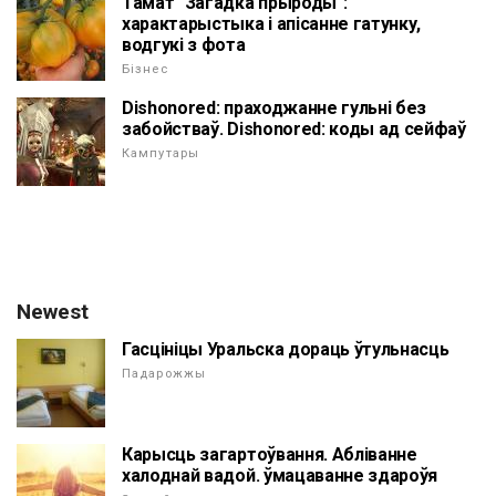
Тамат "Загадка прыроды":
характарыстыка і апісанне гатунку,
водгукі з фота
Бізнес
Dishonored: праходжанне гульні без
забойстваў. Dishonored: коды ад сейфаў
Кампутары
Newest
Гасцініцы Уральска дораць ўтульнасць
Падарожжы
Карысць загартоўвання. Абліванне
халоднай вадой. ўмацаванне здароўя