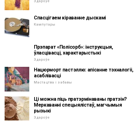
Здароўе
Спасцігаем кіраванне дыскамі
Кампутары
Прэпарат «Полісорб»: інструкцыя,
ўласцівасці, характарыстыкі
Здароўе
Нацюрморт пастэллю: апісанне тэхналогіі,
асаблівасці
Мастацтва і забавы
Ці можна піць пратэрмінаваны пратэін?
Меркаванні спецыялістаў, магчымыя
рызыкі
Здароўе