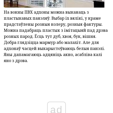
На вокны ПВХ адхоны можна выканаць з
пластыкавых панэляў. Выбар іх вялікі, у краме
прадстаўлены розныя колеру, розныя фактуры.
Можна падабраць пластык з імітацыяй пад дрэва
розных парод. Ёсць тут дуб, хвоя, бук, вішня.
Добра глядзіцца мармур або малахіт. Але для
адхонаў часцей выкарыстоўваюць белыя панэлі.
Яны дапамагаюць адцяніць акно, асабліва калі
яно з дрэва.
ad