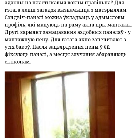
адхоны на пластыкавыя вокны правільна? Для
гэтага лепш загадзя вызначыцца з матэрыялам.
Сэндвіч-панэлі можна ўкладваць у адмысловы
профіль, які мацуюць на раму акна пры мантажы.
Другі варыянт замацавання аздобных панэляў - у
мантажную пену. Для гэтага акно запенивают з
усіх бакоў. Пасля зацвярдзення пены ў ёй
фіксуюць панэлі, а месцы злучэння абараняюць
сіліконам.