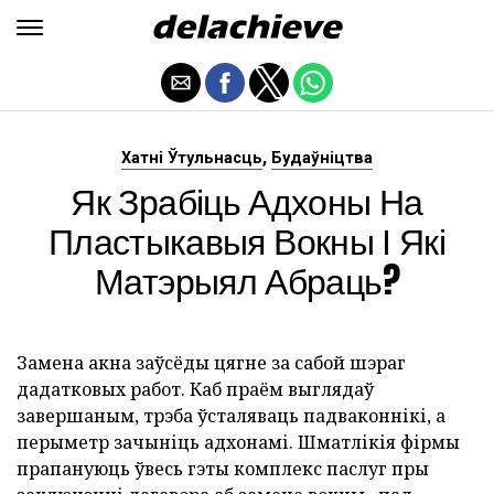
,
Хатні Ўтульнасць
Будаўніцтва
Як Зрабіць Адхоны На
Пластыкавыя Вокны І Які
Матэрыял Абраць?
Замена акна заўсёды цягне за сабой шэраг
дадатковых работ. Каб праём выглядаў
завершаным, трэба ўсталяваць падваконнікі, а
перыметр зачыніць адхонамі. Шматлікія фірмы
прапануюць ўвесь гэты комплекс паслуг пры