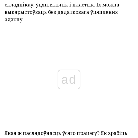
складнікаў: ўцяпляльнік і пластык. Іх можна
выкарыстоўваць без дадатковага ўцяплення
адхону.
ad
Якая ж паслядоўнасць ўсяго працэсу? Як зрабіць