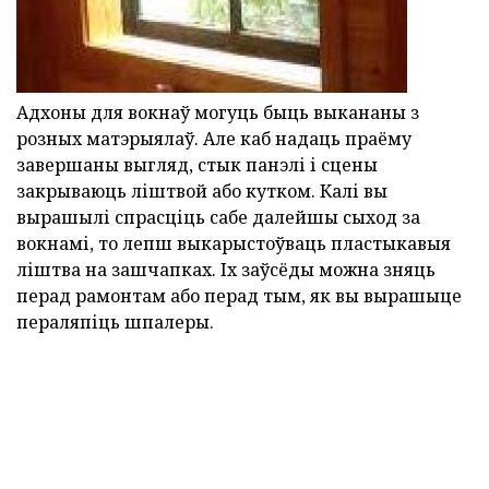
Адхоны для вокнаў могуць быць выкананы з
розных матэрыялаў. Але каб надаць праёму
завершаны выгляд, стык панэлі і сцены
закрываюць ліштвой або кутком. Калі вы
вырашылі спрасціць сабе далейшы сыход за
вокнамі, то лепш выкарыстоўваць пластыкавыя
ліштва на зашчапках. Іх заўсёды можна зняць
перад рамонтам або перад тым, як вы вырашыце
пераляпіць шпалеры.