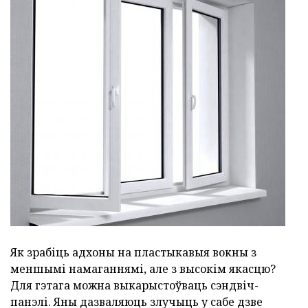
Як зрабіць адхоны на пластыкавыя вокны з
меншымі намаганнямі, але з высокім якасцю?
Для гэтага можна выкарыстоўваць сэндвіч-
панэлі. Яны дазваляюць злучыць у сабе дзве