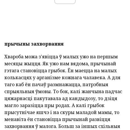
прычыны захворвання
Хвароба можа з'явіцца ў малых ужо на першым
месяцы жыцця. Як ужо нам вядома, прычынай
гэтага становіцца грыбок. Ён маецца на малых
колькасцях у арганізме кожнага чалавека. А для
таго каб ён пачаў размнажацца, патрэбныя
спрыяльныя ўмовы. То бок, калі жанчына падчас
цяжарнасці пакутавала ад кандыдозу, то дзіця
магло заразіцца пры родах. А калі грыбок
прысутнічае яшчэ і на скуры маладой мамы, то
менавіта ён становіцца прычынай развіцця
захворвання ў малога. Больш за іншых схільныя