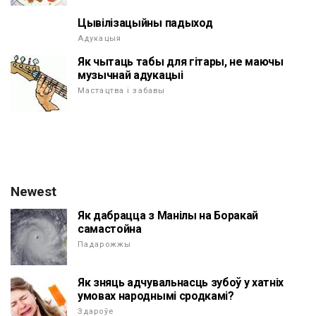
Цывілізацыйны падыход
Адукацыя
Як чытаць табы для гітары, не маючы
музычнай адукацыі
Мастацтва і забавы
Newest
Як дабрацца з Манілы на Боракай
самастойна
Падарожжы
Як зняць адчувальнасць зубоў у хатніх
умовах народнымі сродкамі?
Здароўе