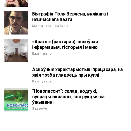
Біяграфія Поля Верлена, вялікага і
няшчаснага паэта
Мастацтва і забавы
«Арагві» (рэстаран): асноўная
інфармацыя, гісторыя і меню
Ежа і напоі
Асноўныя характарыстыкі працэсара, на
якія трэба глядзець пры куплі
Кампутары
"Новопассит": склад, водгукі,
супрацьпаказанні, інструкцыя па
ўжыванні
Здароўе