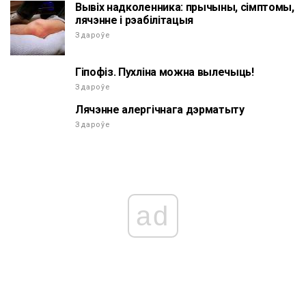
Вывіх надколенника: прычыны, сімптомы,
лячэнне і рэабілітацыя
Здароўе
Гіпофіз. Пухліна можна вылечыць!
Здароўе
Лячэнне алергічнага дэрматыту
Здароўе
ad