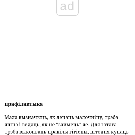
ad
прафілактыка
Мала вызначыць, як лечаць малочніцу, трэба
яшчэ і ведаць, як не "займець" яе. Для гэтага
трэба выконваць правілы гігіены, штодня купаць