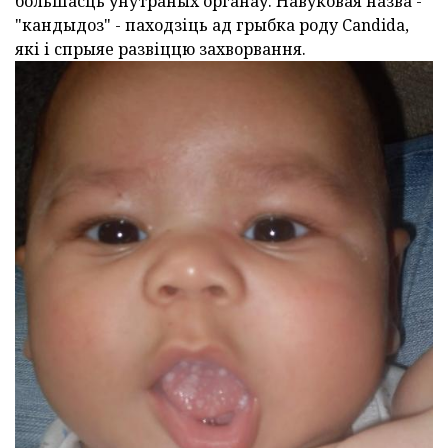
большасць ўнутраных органаў. Навуковая назва -
"кандыдоз" - паходзіць ад грыбка роду Candida,
які і спрыяе развіццю захворвання.