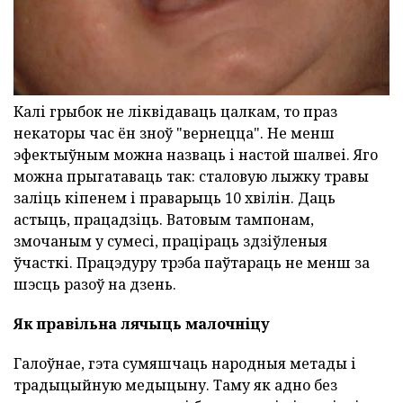
Калі грыбок не ліквідаваць цалкам, то праз
некаторы час ён зноў "вернецца". Не менш
эфектыўным можна назваць і настой шалвеі. Яго
можна прыгатаваць так: сталовую лыжку травы
заліць кіпенем і праварыць 10 хвілін. Даць
астыць, працадзіць. Ватовым тампонам,
змочаным у сумесі, праціраць здзіўленыя
ўчасткі. Працэдуру трэба паўтараць не менш за
шэсць разоў на дзень.
Як правільна лячыць малочніцу
Галоўнае, гэта сумяшчаць народныя метады і
традыцыйную медыцыну. Таму як адно без