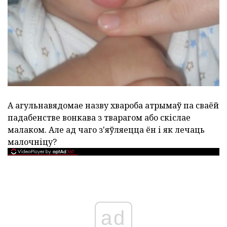
А агульнавядомае назву хвароба атрымаў па сваёй
падабенстве вонкава з тварагом або скіслае
малаком. Але ад чаго з'яўляецца ён і як лечаць
малочніцу?
ad