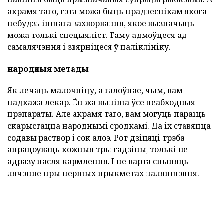
акрамя таго, гэта можа быць прадвеснікам якога-
небудзь іншага захворвання, якое вызначыць
можа толькі спецыяліст. Таму адмоўцеся ад
самалячэння і звярніцеся ў паліклініку.
народныя метады
Як лечаць малочніцу, а галоўнае, чым, вам
падкажа лекар. Ён жа выпіша ўсе неабходныя
прэпараты. Але акрамя таго, вам могуць параіць
скарыстацца народнымі сродкамі. Да іх ставяцца
содавы раствор і сок алоэ. Рот дзіцяці трэба
апрацоўваць кожныя тры гадзіны, толькі не
адразу пасля кармлення. І не варта спыняць
лячэнне пры першых прыкметах паляпшэння.