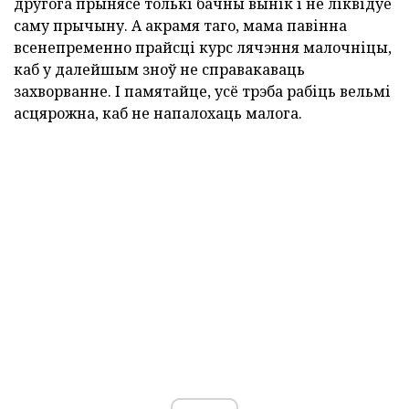
другога прынясе толькі бачны вынік і не ліквідуе
саму прычыну. А акрамя таго, мама павінна
всенепременно прайсці курс лячэння малочніцы,
каб у далейшым зноў не справакаваць
захворванне. І памятайце, усё трэба рабіць вельмі
асцярожна, каб не напалохаць малога.