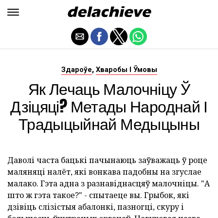
,
Здароўе
Хваробы І Ўмовы
Як Лечаць Малочніцу Ў
Дзіцяці? Метады Народнай І
Традыцыйнай Медыцыны
Даволі часта бацькі пачынаюць заўважаць ў роце
маляняці налёт, які вонкава падобны на згуслае
малако. Гэта адна з разнавіднасцяў малочніцы. "А
што ж гэта такое?" - спытаеце вы. Грыбок, які
дзівіць слізістыя абалонкі, пазногці, скуру і