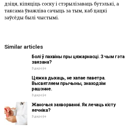
дзіця, кіпяціць соску і стэрылізаваць бутэлькі, а
таксама ўважліва сачыць за тым, каб цацкі
заўсёды былі чыстымі.
Similar articles
Болі ў пахвіны пры цяжарнасці. З чым гэта
звязана?
Здароўе
Цяжка дыхаць, не хапае паветра.
Высвятляем прычыны, знаходзім
рашэнне.
Здароўе
Жаночыя захворванні. Як лечаць кісту
яечніка?
Здароўе