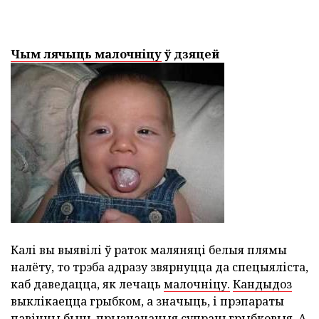
Чым лячыць малочніцу
ў дзяцей
Калі вы выявілі ў раток маляняці белыя плямы
налёту, то трэба адразу звярнуцца да спецыяліста,
каб даведацца, як лечаць
малочніцу.
Кандыдоз
выклікаецца грыбком, а значыць, і прэпараты
павінны быць прызначаныя супрацьгрыбковыя. А