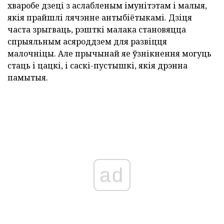
хваробе дзеці з аслабленым імунітэтам і малыя,
якія прайшлі лячэнне антыбіётыкамі. Дзіця
часта зрыгваць, рэшткі малака становяцца
спрыяльным асяроддзем для развіцця
малочніцы. Але прычынай яе ўзнікнення могуць
стаць і цацкі, і саскі-пустышкі, якія дрэнна
памытыя.
ad