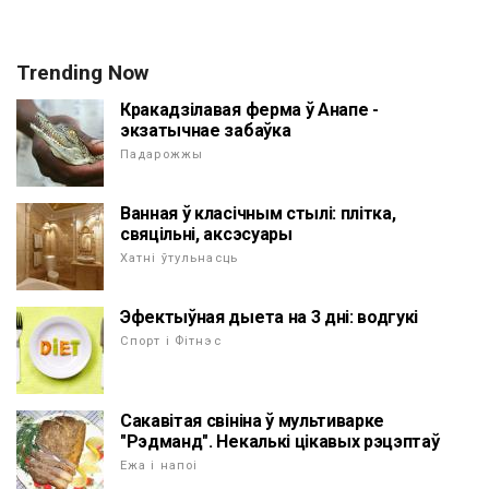
Trending Now
Кракадзілавая ферма ў Анапе -
экзатычнае забаўка
Падарожжы
Ванная ў класічным стылі: плітка,
свяцільні, аксэсуары
Хатні ўтульнасць
Эфектыўная дыета на 3 дні: водгукі
Спорт і Фітнэс
Сакавітая свініна ў мультиварке
"Рэдманд". Некалькі цікавых рэцэптаў
Ежа і напоі