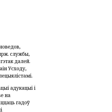
новедов,
ярж. службы,
гэтак далей.
аін Усходу,
пецыялістамі.
ацыі адукацыі і
зе на
аццаць гадоў
і