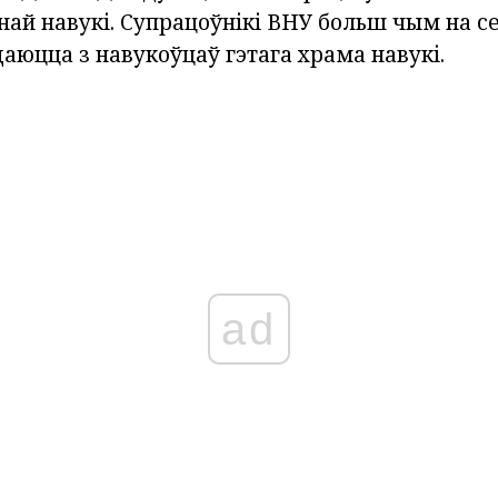
ай навукі. Супрацоўнікі ВНУ больш чым на с
аюцца з навукоўцаў гэтага храма навукі.
ad