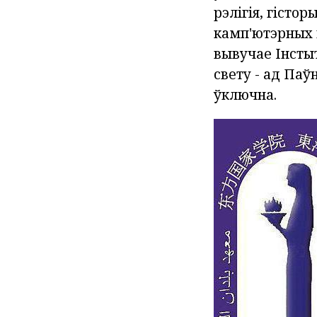
рэлігія, гісто
камп'ютэрных п
вывучае Інстыт
свету - ад Паў
ўключна.