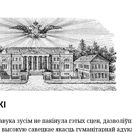
КІ
вука зусім не пакінула гэтых сцен, дазволіўш
ь высокую савецкае якасць гуманітарнай адук