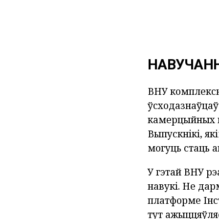
НАВУЧАН
ВНУ комплексн
ўсходазнаўцаў
камерцыйных п
Выпускнікі, я
могуць стаць 
У гэтай ВНУ рэ
навукі. Не дар
платформе Інс
тут ажыццяўля