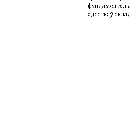
фундаментальн
адсоткаў склад