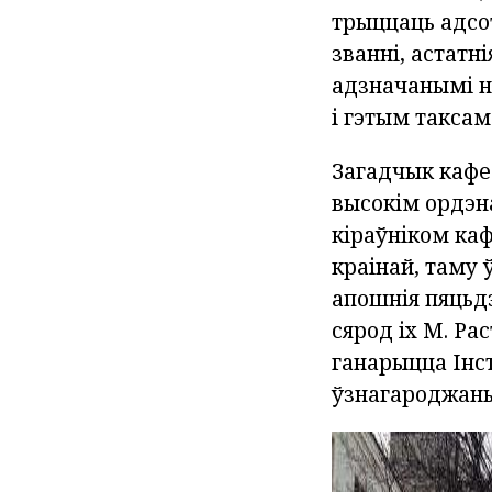
трыццаць адсо
званні, астатн
адзначанымі не
і гэтым таксам
Загадчык кафе
высокім ордэн
кіраўніком каф
краінай, таму 
апошнія пяцьдз
сярод іх М. Рас
ганарыцца Інс
ўзнагароджаны 