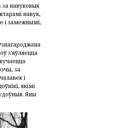
 за навуковыя
ктарамі навук,
ле і замежнымі,
 ўзнагароджана
оў з'яўляецца
ывучаецца
эчы, за
чалавек і
оўнікі, якімі
цудоўныя. Яны