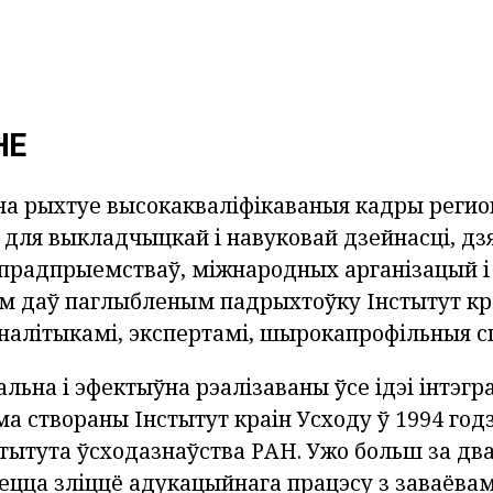
НЕ
а рыхтуе высокакваліфікаваныя кадры регио
 для выкладчыцкай і навуковай дзейнасці, дз
радпрыемстваў, міжнародных арганізацый і 
кім даў паглыбленым падрыхтоўку Інстытут кр
аналітыкамі, экспертамі, шырокапрофільныя с
альна і эфектыўна рэалізаваны ўсе ідэі інтэгр
ма створаны Інстытут краін Усходу ў 1994 год
тытута ўсходазнаўства РАН. Ужо больш за дв
ецца зліццё адукацыйнага працэсу з заваёвам