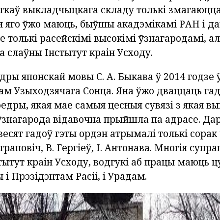
ткаў выкладчыцкага складу толькі змагаюцца
ія яго ўжо маюць, быўшы акадэмікамі РАН і да
 толькі расейскімі высокімі ўзнагародамі, а
а слаўны Інстытут краін Усходу.
дры японскай мовы С. А. Быкава ў 2014 годзе
ам Узыходзячага Сонца. Яна ўжо дваццаць гад
едры, якая мае самыя цесныя сувязі з якая в
ўзнагарода відавочна прыйшла па адрасе. Дар
есят гадоў гэты ордэн атрымалі толькі сорак 
траповіч, В. Гергіеў, І. Антонава. Многія супрац
тытут краін Усходу, водгукі аб працы маюць 
і Прэзідэнтам Расіі, і Урадам.