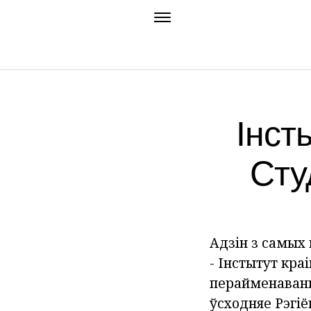
Інст
Сту
Адзін з самых
- Інстытут кра
перайменаваны
ўсходняе Рэгіё