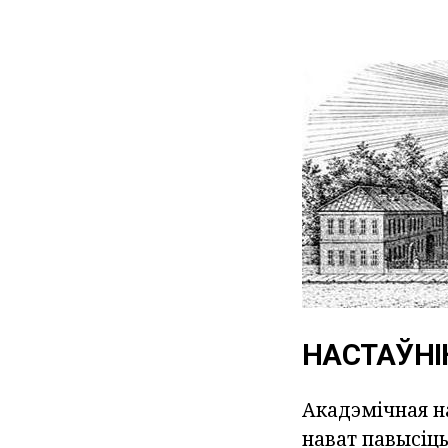
НАСТАЎНІ
Акадэмічная на
нават павысіц