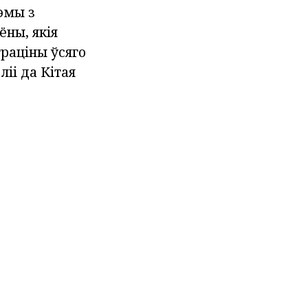
тэмы з
ёны, якія
раціны ўсяго
іі да Кітая