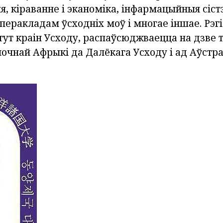
рыя, кіраванне і эканоміка, інфармацыйныя сіс
еракладам ўсходніх моў і многае іншае. Рэгі
ут краін Усходу, распаўсюджваецца на дзве т
ночнай Афрыкі да Далёкага Усходу і ад Аўстрал