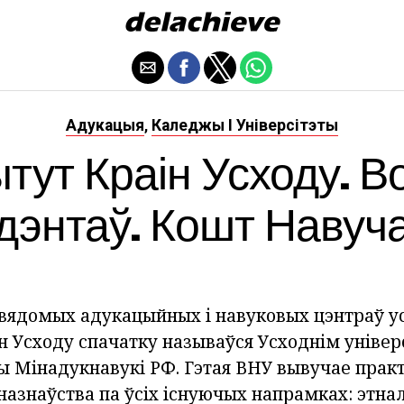
Адукацыя
Каледжы І Універсітэты
,
ытут Краін Усходу. Во
дэнтаў. Кошт Навуч
 вядомых адукацыйных і навуковых цэнтраў у
ін Усходу спачатку называўся Усходнім універ
 Мінадукнавукі РФ. Гэтая ВНУ вывучае прак
назнаўства па ўсіх існуючых напрамках: этнал