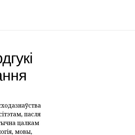
дгукі
ання
сходазнаўства
сітэтам, пасля
тычна цалкам
огія, мовы,