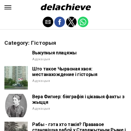
Category: Гісторыя
Выкупныя плацяжы
Адукацыя
Што такое Чырвоная хвоя:
местанахождение і гісторыя
Адукацыя
Вера Фигнер: біяграфія і цікавыя факты з
жыцця
Адукацыя
Рабы - гэта хто такія? Прававое
становішча рабоў у Старажытным Рыме і