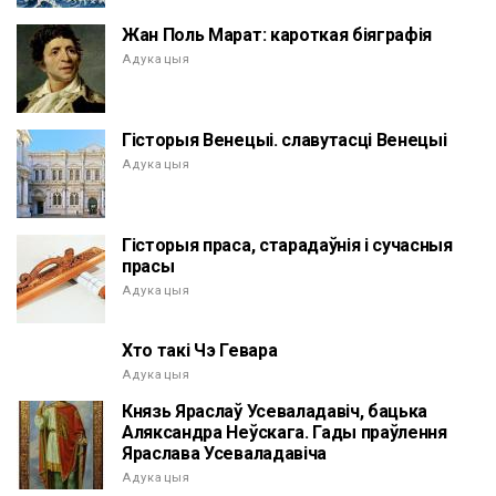
Жан Поль Марат: кароткая біяграфія
Адукацыя
Гісторыя Венецыі. славутасці Венецыі
Адукацыя
Гісторыя праса, старадаўнія і сучасныя
прасы
Адукацыя
Хто такі Чэ Гевара
Адукацыя
Князь Яраслаў Усеваладавіч, бацька
Аляксандра Неўскага. Гады праўлення
Яраслава Усеваладавіча
Адукацыя