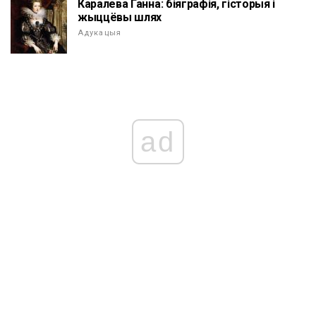
Каралева Ганна: біяграфія, гісторыя і
жыццёвы шлях
Адукацыя
ad