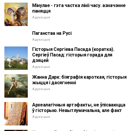
Мінулае - гэта частка лініі часу. азначэнне
паняцця
Адукацыя
Паганства на Русі
Адукацыя
Гісторыя Сергіева Пасада (коратка).
Сергіеў Пасад: гісторыя горада для
дзяцей
Адукацыя
Жанна Дарк: біяграфія кароткая, гісторыя
жыцця і дасягненні
Адукацыя
Археалагічныя артэфакты, не ўпісваюцца
ў гісторыю. Невытлумачальна, але факт
Адукацыя