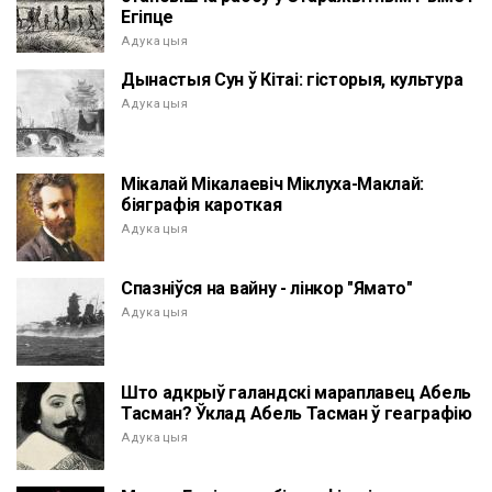
Егіпце
Адукацыя
Дынастыя Сун ў Кітаі: гісторыя, культура
Адукацыя
Мікалай Мікалаевіч Міклуха-Маклай:
біяграфія кароткая
Адукацыя
Спазніўся на вайну - лінкор "Ямато"
Адукацыя
Што адкрыў галандскі мараплавец Абель
Тасман? Ўклад Абель Тасман ў геаграфію
Адукацыя