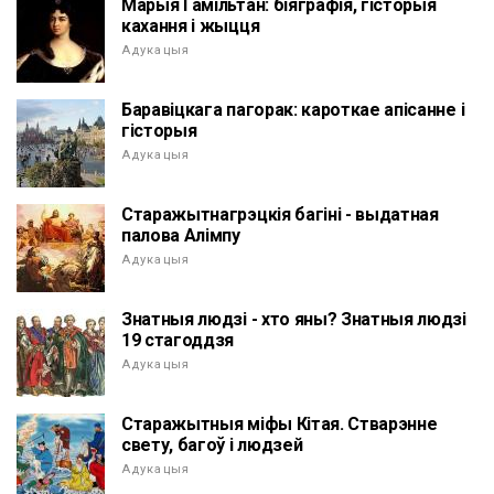
Марыя Гамільтан: біяграфія, гісторыя
кахання і жыцця
Адукацыя
Баравіцкага пагорак: кароткае апісанне і
гісторыя
Адукацыя
Старажытнагрэцкія багіні - выдатная
палова Алімпу
Адукацыя
Знатныя людзі - хто яны? Знатныя людзі
19 стагоддзя
Адукацыя
Старажытныя міфы Кітая. Стварэнне
свету, багоў і людзей
Адукацыя