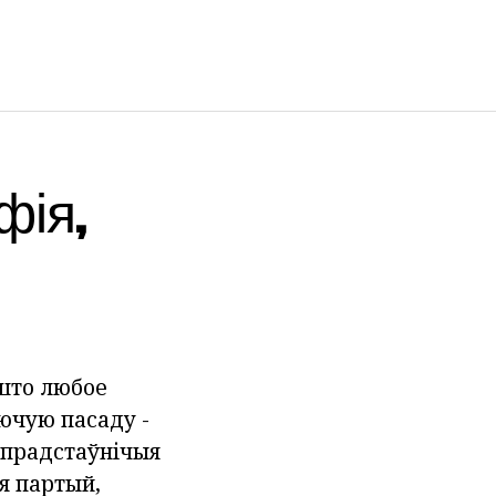
фія,
 што любое
ючую пасаду -
 прадстаўнічыя
ля партый,