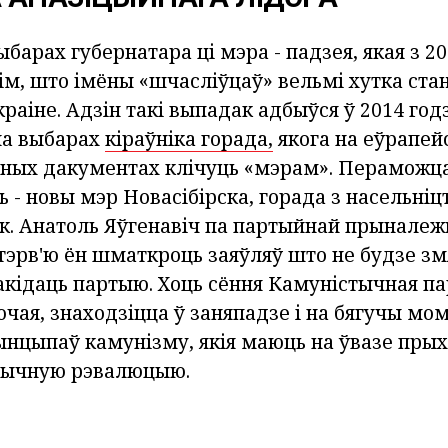
барах губернатара ці мэра - падзея, якая з 20
ім, што імёны «шчасліўцаў» вельмі хутка ста
раіне. Адзін такі выпадак адбыўся ў 2014 годз
 на выбарах
кіраўніка горада,
якога на еўрапей
йных дакументах клічуць «мэрам». Пераможц
 - новы мэр Новасібірска, горада з насельні
к. Анатоль Яўгенавіч па партыйнай прыналежн
інтэрв'ю ён шматкроць заяўляў што не будзе з
акідаць партыю. Хоць сёння Камуністычная па
чая, знаходзіцца ў заняпадзе і на бягучы мо
нцыпаў камунізму, якія маюць на ўвазе пры
тычную рэвалюцыю.