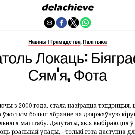
Навіны І Грамадства
Палітыка
,
толь Локаць: Біягра
Сям'я, Фота
аючы з 2000 года, стала назірацца тэндэнцыя,
а ўжо тым больш абранне на дзяржаўную кіру
льнага маштабу. Дэпутаты, якія выбіраюцца ў
юць рэальнай улады, - толькі гэта даступна д