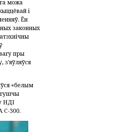
ога можа
жыццёвай і
енняў. Ён
оўных законных
ратэхнічны
ў
вагу пры
 з'яўляўся
ляўся «белым
й гушчы
у НДІ
 С-300.