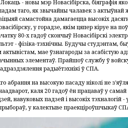
Локаць - новы мэр Новасібірска, біяграфія як
адам таго, як звычайны чалавек з актыўнай 
зіцыяй самастойна дамагаецца высокіх дасягн
овасібірску, у горадзе, якім цяпер кіруе на п
ачатку 80-х гадоў скончыў Новасібірскі элект
льтэт - фізіка-тэхнічны. Будучы студэнтам, бы
 актывістам, мае ўзнагароды за асабістую ад
ачынных элементаў. Прайшоў службу ў войску,
адраздзялення радыётэхнікі ў СПА.
го абрання на высокую пасаду ніколі не з'яў
наадварот, каля 20 гадоў ён працаваў у сама
ей, навуковых падзей і высокіх тэхналогій - 
рыбораў, у калектыве праекціроўшчыкаў СПА