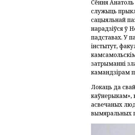
Сёння Анатоль 
служыць прыкл
сацыяльнай па
нарадзіўся ў Н
падставах. У п
інстытут, факу
камсамольскім
затрыманні зл
камандзірам п
Локаць да свай
каўнерыкам», 
асвечаных людз
вымяральных п