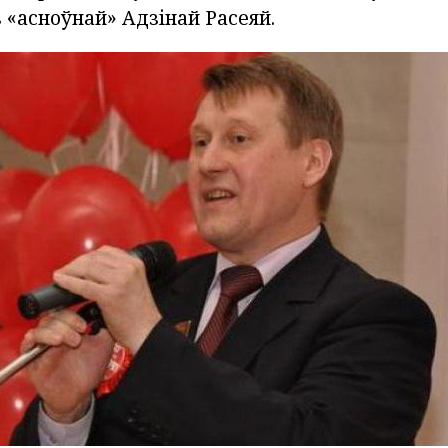
 «асноўнай» Адзінай Расеяй.