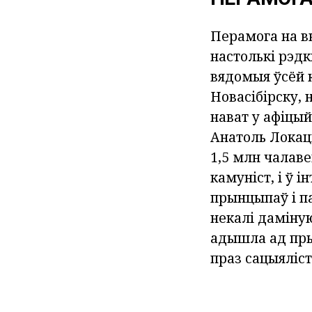
Перамога на вы
настолькі рэдк
вядомыя ўсёй к
Новасібірску,
нават у афіцы
Анатоль Локаць
1,5 млн чалаве
камуніст, і ў 
прынцыпаў і п
некалі даміную
адышла ад пры
праз сацыяліс