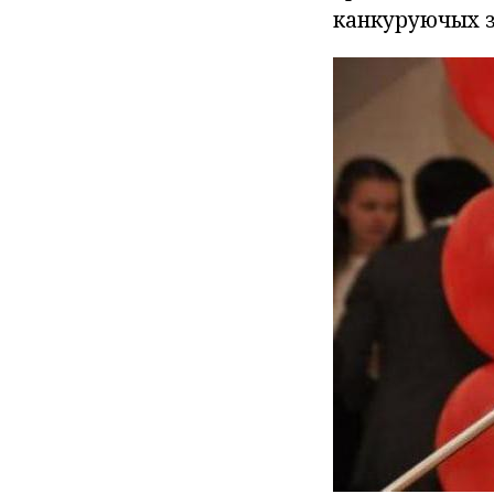
канкуруючых з