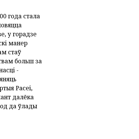
00 года стала
новяцца
е, у горадзе
скі манер
ам стаў
цтвам больш за
асці -
мяняць
ртыя Расеі,
мант далёка
ход да ўлады