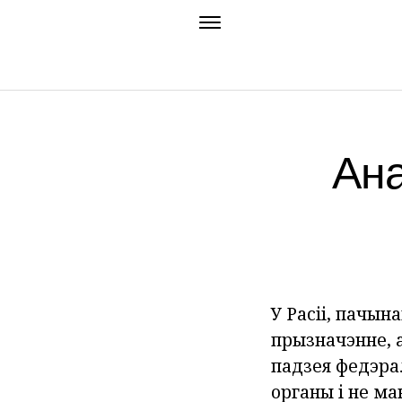
Ана
У Расіі, пачын
прызначэнне, 
падзея федэра
органы і не ма