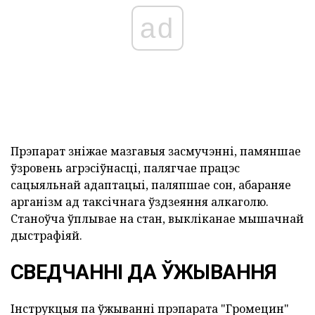
ad
Прэпарат зніжае мазгавыя засмучэнні, памяншае
ўзровень агрэсіўнасці, палягчае працэс
сацыяльнай адаптацыі, паляпшае сон, абараняе
арганізм ад таксічнага ўздзеяння алкаголю.
Станоўча ўплывае на стан, выкліканае мышачнай
дыстрафіяй.
СВЕДЧАННІ ДА ЎЖЫВАННЯ
Інструкцыя па ўжыванні прэпарата "Громецин"