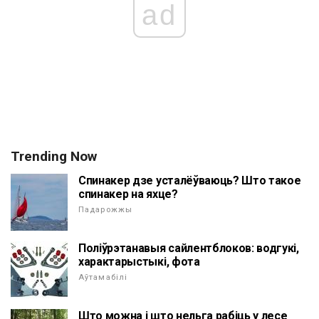
ad
Trending Now
Спинакер дзе усталёўваюць? Што такое
спинакер на яхце?
Падарожжы
Поліўрэтанавыя сайлентблоков: водгукі,
характарыстыкі, фота
Аўтамабілі
Што можна і што нельга рабіць у лесе