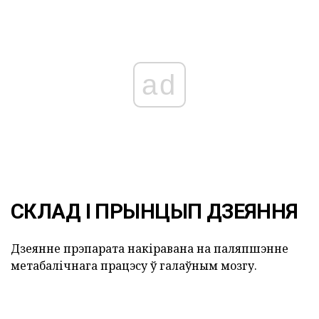
ad
СКЛАД І ПРЫНЦЫП ДЗЕЯННЯ
Дзеянне прэпарата накіравана на паляпшэнне
метабалічнага працэсу ў галаўным мозгу.