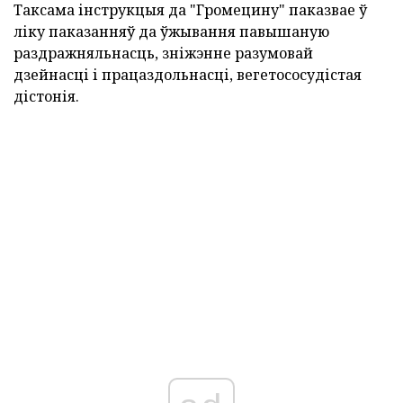
Таксама інструкцыя да "Громецину" паказвае ў
ліку паказанняў да ўжывання павышаную
раздражняльнасць, зніжэнне разумовай
дзейнасці і працаздольнасці, вегетососудістая
дістонія.