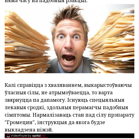
няма часу на падобныя рэакцыі.
Калі справіцца з хваляваннем, выкарыстоўваючы
ўласныя сілы, не атрымоўваецца, то варта
звярнуцца па дапамогу. Існуюць спецыяльныя
лекавыя сродкі, здольныя перамагчы падобныя
сімптомы. Нармалізаваць стан пад сілу прэпарату
"Громецин", інструкцыя да якога будзе
выкладзена ніжэй.