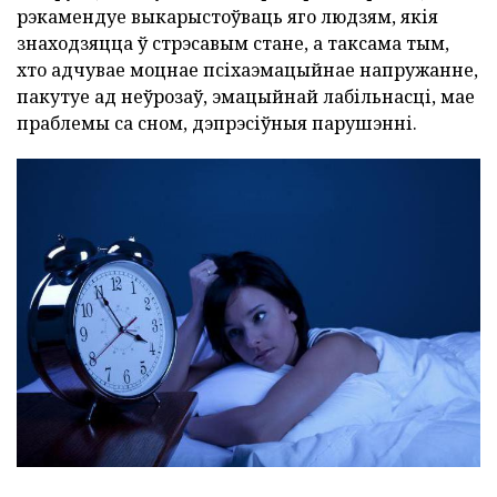
рэкамендуе выкарыстоўваць яго людзям, якія
знаходзяцца ў стрэсавым стане, а таксама тым,
хто адчувае моцнае псіхаэмацыйнае напружанне,
пакутуе ад неўрозаў, эмацыйнай лабільнасці, мае
праблемы са сном, дэпрэсіўныя парушэнні.