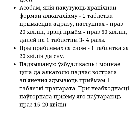
Асобам, якія пакутуюць хранічнай
формай алкагалізму - 1 таблетка
прымаецца адразу, наступная - праз
20 хвілін, трэці прыём - праз 60 хвілін,
далей па 1 таблетцы 3- 4 разы.
Пры праблемах са сном - 1 таблетка за
20 хвілін да сну.
Падвышаную ўзбудлівасць і моцнае
цяга да алкаголю падчас вострага
ап'янення здымаюць прыёмам 1
таблеткі прэпарата. Пры неабходнасці
паўторнага прыёму яго паўтараюць
праз 15-20 хвілін.