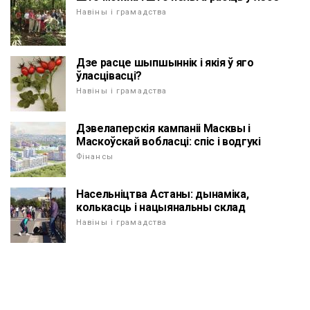
Навіны і грамадства
Дзе расце шыпшыннік і якія ў яго
ўласцівасці?
Навіны і грамадства
Дэвелаперскія кампаніі Масквы і
Маскоўскай вобласці: спіс і водгукі
Фінансы
Насельніцтва Астаны: дынаміка,
колькасць і нацыянальны склад
Навіны і грамадства