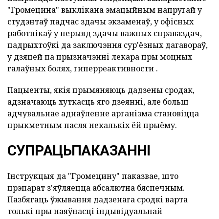
"Громецина" выклікана эмацыйным напругай у
студэнтаў падчас здачы экзаменаў, у офісных
работнікаў у перыяд здачы важных справаздач,
падрыхтоўкі да заключэння сур'ёзных дагавораў,
у дзяцей па прызначэнні лекара пры моцных
галаўных болях, гиперреактивности .
Пацыенты, якія прымяняюць дадзены сродак,
адзначаюць хуткасць яго дзеянні, але больш
адчувальнае аднаўленне арганізма становіцца
прыкметным пасля некалькіх ёй прыёму.
СУПРАЦЬПАКАЗАННІ
Інструкцыя да "Громецину" паказвае, што
прэпарат з'яўляецца абсалютна бяспечным.
Пазбягаць ўжывання дадзенага сродкі варта
толькі пры наяўнасці індывідуальнай