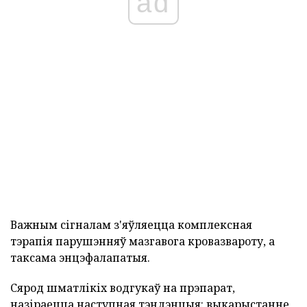
ad
Важным сігналам з'яўляецца комплексная
тэрапія парушэнняў мазгавога кровазвароту, а
таксама энцэфалапатыя.
Сярод шматлікіх водгукаў на прэпарат,
назіраецца наступная тэндэнцыя: выкарыстанне