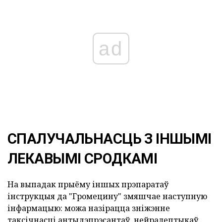
ad
СПАЛУЧАЛЬНАСЦЬ З ІНШЫМІ
ЛЕКАВЫМІ СРОДКАМІ
На выпадак прыёму іншых прэпаратаў
інструкцыя да "Громецину" змяшчае наступную
інфармацыю: можа назірацца зніжэнне
таксічнасці антыдэпрэсантаў, нейралептыкаў,