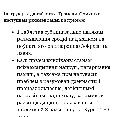
Інструкцыя да таблетак "Громецин" змяшчае
наступныя рэкамендацыі па прыёме:
1 таблетка сублингвально (шляхам
размяшчэння сродкі пад языком да
поўнага яго растварэння) 3-4 разы на
дзень.
Калі прыём выкліканы станам
псіхаэмацыйнай напругі, пагаршэння
памяці, а таксама пры наяўнасці
праблем з разумовай дзейнасцю і
працаздольнасцю, дэвіянтнымі
паводзінамі падлеткаў, затрымкай
развіцця дзіцяці, то дазавання - 1
таблетка 2-3 разы на суткі. Курс 14-30
дзён.