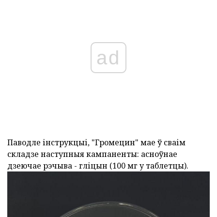
ad
Паводле інструкцыі, "Громецин" мае ў сваім
складзе наступныя кампаненты: асноўнае
дзеючае рэчыва - гліцын (100 мг у таблетцы).