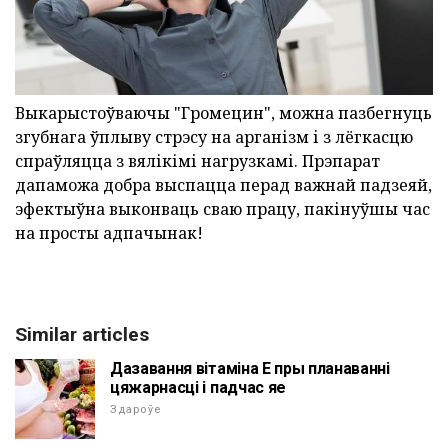
Выкарыстоўваючы "Громецин", можна пазбегнуць
згубнага ўплыву стрэсу на арганізм і з лёгкасцю
спраўляцца з вялікімі нагрузкамі. Прэпарат
дапаможа добра выспацца перад важнай падзеяй,
эфектыўна выконваць сваю працу, пакінуўшы час
на просты адпачынак!
Similar articles
Дазавання вітаміна Е пры планаванні
цяжарнасці і падчас яе
Здароўе