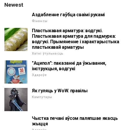
Newest
Аздабленне гаўбца сваімі рукамі
Фінансы
Пластыкавая арматура: водгукі.
Пластыкавая арматура для падмурка:
водгукі. Прымяненне і характарыстыка
пластыкавай арматуры
Хатні ўтульнасць
"Аципол": паказанні да ўжывання,
інструкцыя, водгукі
Здароўе
Як гуляць у WoW. правілы
Кампутары
Чыстка печані аўсом паляпшае якасць
жыцця