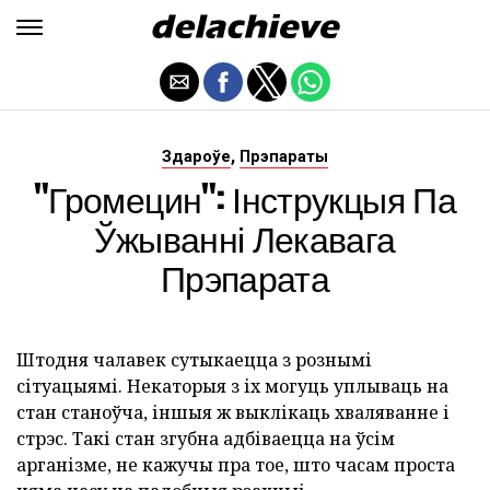
,
Здароўе
Прэпараты
"Громецин": Інструкцыя Па
Ўжыванні Лекавага
Прэпарата
Штодня чалавек сутыкаецца з рознымі
сітуацыямі. Некаторыя з іх могуць уплываць на
стан станоўча, іншыя ж выклікаць хваляванне і
стрэс. Такі стан згубна адбіваецца на ўсім
арганізме, не кажучы пра тое, што часам проста