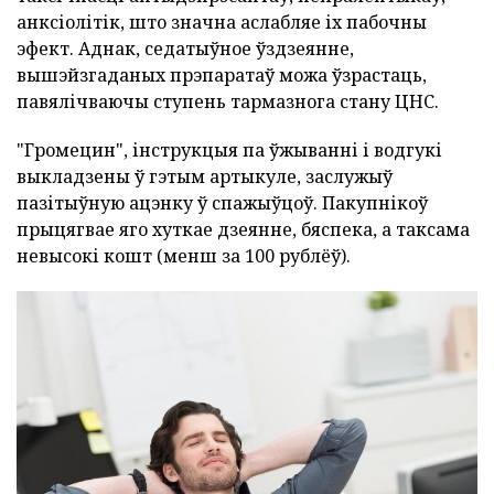
анксіолітік, што значна аслабляе іх пабочны
эфект. Аднак, седатыўное ўздзеянне,
вышэйзгаданых прэпаратаў можа ўзрастаць,
павялічваючы ступень тармазнога стану ЦНС.
"Громецин", інструкцыя па ўжыванні і водгукі
выкладзены ў гэтым артыкуле, заслужыў
пазітыўную ацэнку ў спажыўцоў. Пакупнікоў
прыцягвае яго хуткае дзеянне, бяспека, а таксама
невысокі кошт (менш за 100 рублёў).