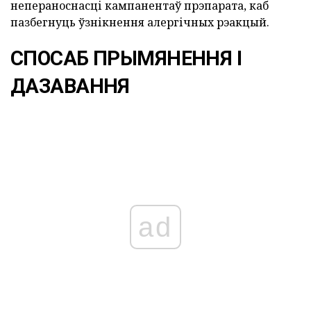
непераноснасці кампанентаў прэпарата, каб
пазбегнуць ўзнікнення алергічных рэакцый.
СПОСАБ ПРЫМЯНЕННЯ І
ДАЗАВАННЯ
ad