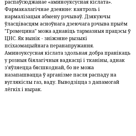
распаўсюджанае «аминоуксусная кіслата».
Фармакалагічнае дзеянне: кантроль і
нармалізацыя абмену рэчываў. Дзякуючы
ўласцівасцям асноўнага дзеючага рэчыва прыём
"Громецина" можа аднавіць тармазныя працэсы ў
ЦНС. Як вынік - зніжэнне рызыкі
псіхаэмацыйнага перанапружання.
Аминоуксусная кіслата здольная добра пранікаць
у розныя біялагічныя вадкасці і тканіны, аднак
з'яўляецца бясшкоднай, бо не можа
назапашвацца ў арганізме пасля распаду на
вуглякіслы газ, ваду. Выводзіцца з дапамогай
лёгкіх і нырак.