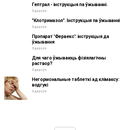
Гептрал - інструкцыя па ўжыванні.
Здароўе
"Клотримазол". Інструкцыя па ўжыванні
Здароўе
Прэпарат 'Фервекс': інструкцыя да
ўжывання
Здароўе
Для чаго ўжываюць фізіялагічны
раствор?
Здароўе
Негормональные таблеткі ад клімаксу:
водгукі
Здароўе