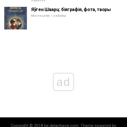
Здароўе
Яўген Шварц: біяграфія, фота, творы
Мастацтва і забавы
ad
Copyright © 2018 be.delachieve.com. Theme powered by