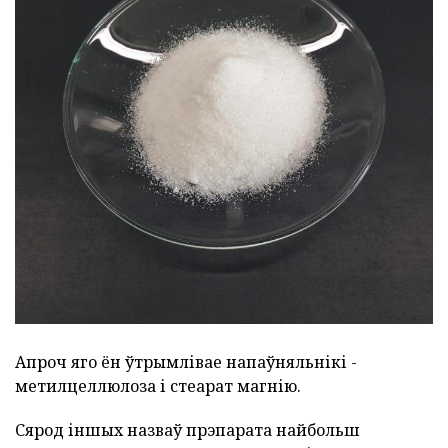
Апроч яго ён ўтрымлівае напаўняльнікі -
метилцеллюлоза і стеарат магнію.
Сярод іншых назваў прэпарата найбольш