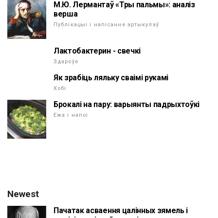
М.Ю. Лермантаў «Тры пальмы»: аналіз
верша
Публікацыі і напісанне артыкулаў
Лактобактерин - свечкі
Здароўе
Як зрабіць ляльку сваімі рукамі
Хобі
Брокалі на пару: варыянты падрыхтоўкі
Ежа і напоі
Newest
Пачатак асваення цалінных зямель і