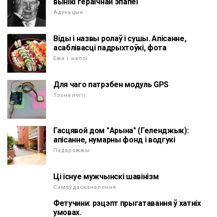
вынікі гераічнай эпапеі
Адукацыя
Віды і назвы ролаў і сушы. Апісанне,
асаблівасці падрыхтоўкі, фота
Ежа і напоі
Для чаго патрэбен модуль GPS
Тэхналогіі
Гасцявой дом "Арына" (Геленджык):
апісанне, нумарны фонд і водгукі
Падарожжы
Ці існуе мужчынскі шавінізм
Самаўдасканаленне
Фетучини: рэцэпт прыгатавання ў хатніх
умовах.