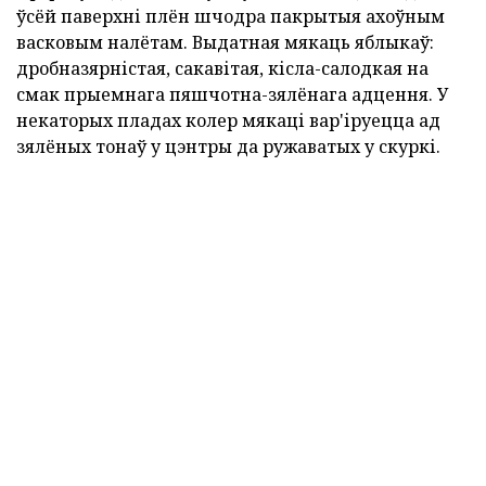
ўсёй паверхні плён шчодра пакрытыя ахоўным
васковым налётам. Выдатная мякаць яблыкаў:
дробназярністая, сакавітая, кісла-салодкая на
смак прыемнага пяшчотна-зялёнага адцення. У
некаторых пладах колер мякаці вар'іруецца ад
зялёных тонаў у цэнтры да ружаватых у скуркі.