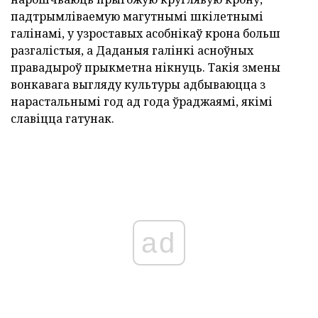
падтрымліваемую магутнымі шкілетнымі
галінамі, у узроставых асобнікаў крона больш
разгалістыя, а Даданыя галінкі асноўных
правадыроў прыкметна нікнуць.
Такія змены
вонкавага выгляду культуры адбываюцца з
нарастальнымі год ад года ўраджаямі, якімі
славіцца гатунак.
ad