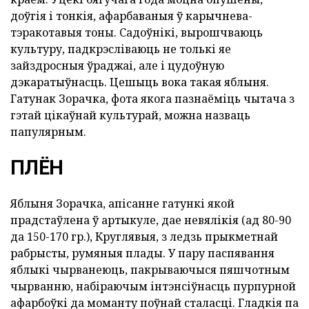
доўгія і тонкія, афарбаваныя ў карычнева-
тэракотавыя тоны. Садоўнікі, вырошчваюць
культуру, падкрэсліваюць не толькі яе
зайздросныя ўраджаі, але і цудоўную
дэкаратыўнасць. Цешыць вока такая яблыня.
Гатунак Зорачка, фота якога пазнаёміць чытача з
гэтай цікаўнай культурай, можна назваць
папулярным.
ПЛЁН
Яблыня Зорачка, апісанне гатункі якой
прадстаўлена ў артыкуле, дае невялікія (ад 80-90
да 150-170 гр.), Круглявыя, з ледзь прыкметнай
рабрысты, румяныя плады. У пару паспявання
яблыкі чырванеюць, пакрываючыся пяшчотным
чырванню, набіраючым інтэнсіўнасць пурпурной
афарбоўкі да моманту поўнай сталасці. Гладкія па