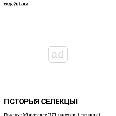
садоўнікам.
ad
ГІСТОРЫЯ СЕЛЕКЦЫІ
Прадукт Мічурынск НДІ генетыкі і селекцыі