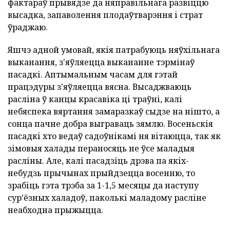
фактараў прывядзе да няправільнага развіццю
высадка, запаволення плодаўтварэння і страт
ўраджаю.
Яшчэ адной умовай, якія патрабуюць няўхільнага
выканання, з'яўляецца выкананне тэрмінаў
пасадкі. Аптымальным часам для гэтай
працэдуры з'яўляецца вясна. Высаджваюць
расліна ў канцы красавіка ці траўні, калі
небяспека вяртання замаразкаў сыдзе на нішто, а
сонца пачне добра выграваць зямлю. Восеньскія
пасадкі хто ведаў садоўнікамі ня вітаюцца, так як
зімовыя халады пераносяць не ўсе маладыя
расліны. Але, калі пасадзіць дрэва па якіх-
небудзь прычынах прыйдзецца восенню, то
зрабіць гэта трэба за 1-1,5 месяцы да наступу
сур'ёзных халадоў, паколькі маладому расліне
неабходна прыжыцца.