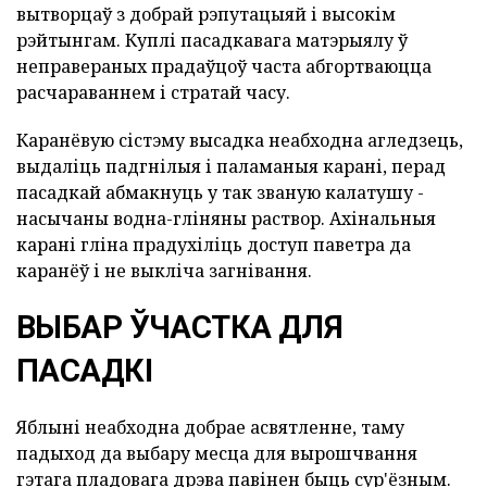
вытворцаў з добрай рэпутацыяй і высокім
рэйтынгам. Куплі пасадкавага матэрыялу ў
неправераных прадаўцоў часта абгортваюцца
расчараваннем і стратай часу.
Каранёвую сістэму высадка неабходна агледзець,
выдаліць падгнілыя і паламаныя карані, перад
пасадкай абмакнуць у так званую калатушу -
насычаны водна-гліняны раствор. Ахінальныя
карані гліна прадухіліць доступ паветра да
каранёў і не выкліча загнівання.
ВЫБАР ЎЧАСТКА ДЛЯ
ПАСАДКІ
Яблыні неабходна добрае асвятленне, таму
падыход да выбару месца для вырошчвання
гэтага пладовага дрэва павінен быць сур'ёзным.