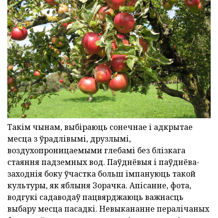
Такім чынам, выбіраюць сонечнае і адкрытае
месца з ўрадлівымі, друзлымі,
воздухопроницаемыми глебамі без блізкага
стаяння падземных вод. Паўднёвыя і паўднёва-
заходнія боку ўчастка больш імпануюць такой
культуры, як яблыня Зорачка. Апісанне, фота,
водгукі садаводаў пацвярджаюць важнасць
выбару месца пасадкі. Невыкананне пералічаных