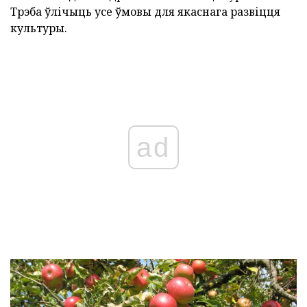
Трэба ўлічыць усе ўмовы для якаснага развіцця
культуры.
ad