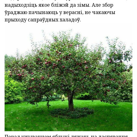
надыходзіць якое бліжэй да зімы. Але збор
ўраджаю пачынаюць у верасні, не чакаючы
прыходу сапраўдных халадоў.
Перад ужываннем яблыкі ляжаць на даспявання