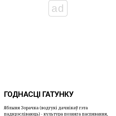
ad
ГОДНАСЦІ ГАТУНКУ
Яблыня Зорачка (водгукі дачнікаў гэта
падкрэсліваюць) - культура позняга паспявання,