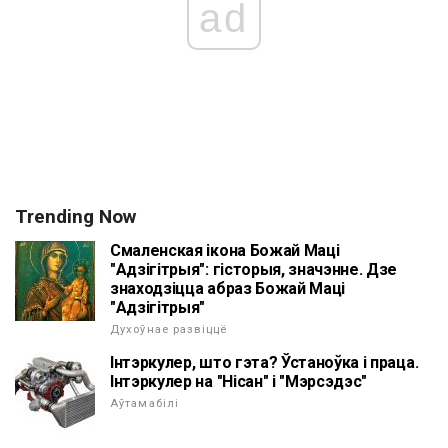
ad
Trending Now
Смаленская ікона Божай Маці
"Адзігітрыя": гісторыя, значэнне. Дзе
знаходзіцца абраз Божай Маці
"Адзігітрыя"
Духоўнае развіццё
Інтэркулер, што гэта? Ўстаноўка і праца.
Інтэркулер на "Нісан" і "Мэрсэдэс"
Аўтамабілі