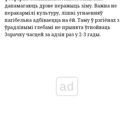
дапамагаюць дрэве перажыць зіму. Важна не
перакармілі культуру, лішкі угнаенняў
пагібельна адбіваецца на ёй. Таму ў рэгіёнах з
ўрадлівымі глебамі не прынята ўгнойваць
Зорачку часцей за адзін раз у 2-3 гады.
ad