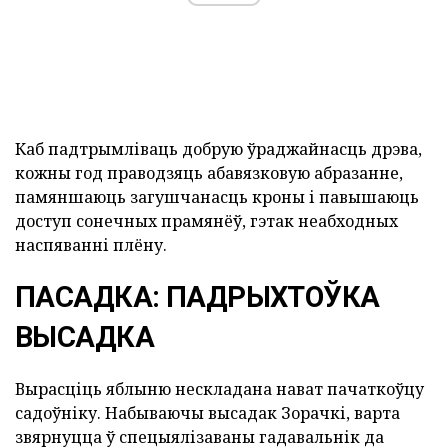
Каб падтрымліваць добрую ўраджайнасць дрэва,
кожны год праводзяць абавязковую абразанне,
памяншаюць загушчанасць кроны і павышаюць
доступ сонечных прамянёў, гэтак неабходных
наспяванні плёну.
ПАСАДКА: ПАДРЫХТОЎКА
ВЫСАДКА
Вырасціць яблыню нескладана нават пачаткоўцу
садоўніку. Набываючы высадак Зорачкі, варта
звярнуцца ў спецыялізаваны гадавальнік да