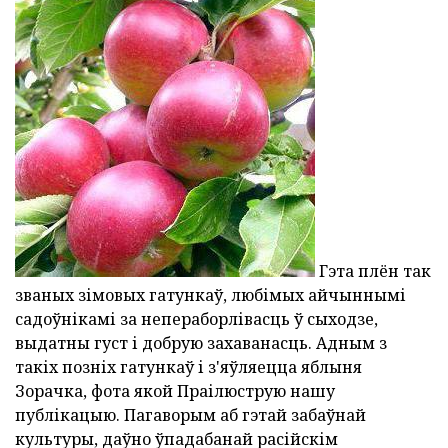
Гэта плён так
званых зімовых гатункаў, любімых айчыннымі
садоўнікамі за непераборлівасць ў сыходзе,
выдатны густ і добрую захаванасць. Адным з
такіх позніх гатункаў і з'яўляецца яблыня
Зорачка, фота якой Праілюструю нашу
публікацыю. Пагаворым аб гэтай забаўнай
культуры, даўно ўпадабанай расійскім