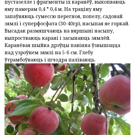
пустазелле і фрагменты іх каранёў, выкопваюць
яму памерам 0,4 * 0,4 м. На траціну яму
запаўняюць сумессю перегноя, попелу, садовай
зямлі і суперфосфата (30-40гр), насыпая яе горкай.
Высадак размяшчаюць на вяршыні насыпу,
выпростваюць карані і засынаюць зямлёй.
Каранёвая шыйка дрэўцы павінна ўзвышацца
над узроўнем зямлі на 5-6 см. Глебу
ўтрамбоўваюць і шчодра паліваюць.