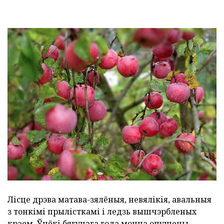
Лісце дрэва матава-зялёныя, невялікія, авальныя
з тонкімі прылісткамі і ледзь вышчэрбленых
краем. Ўцёкі бягучага года моцна опушены,