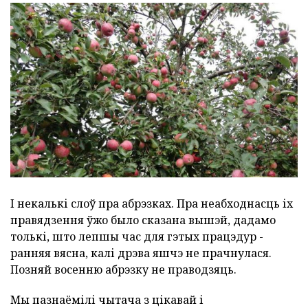
І некалькі слоў пра абрэзках. Пра неабходнасць іх
правядзення ўжо было сказана вышэй, дадамо
толькі, што лепшы час для гэтых працэдур -
ранняя вясна, калі дрэва яшчэ не прачнулася.
Позняй восенню абрэзку не праводзяць.
Мы пазнаёмілі чытача з цікавай і