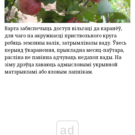
Варта забяспечыць доступ вільгаці да каранёў,
для чаго па акружнасці приствольного круга
робяць земляны валік, затрымлівалы ваду. Ўвесь
перыяд ўкаранення, прыкладна месяц-паўтара,
расліна не павінна адчуваць недахоп вады. На
зіму дрэўца хаваюць адмысловымі укрывной
матэрыяламі або яловым лапнікам.
ad