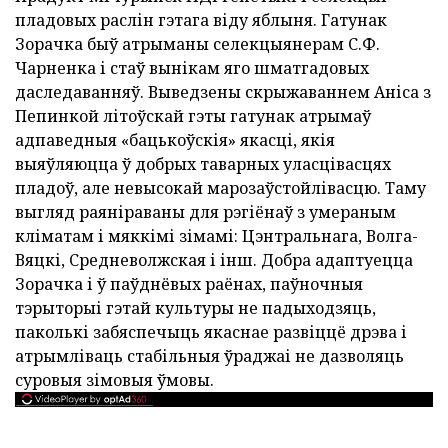
пладовых раслін гэтага віду яблыня. Гатунак
Зорачка быў атрыманы селекцыянерам С.Ф.
Чарненка і стаў вынікам яго шматгадовых
даследаванняў. Выведзены скрыжаваннем Аніса з
Пепинкой літоўскай гэты гатунак атрымаў
адпаведныя «бацькоўскія» якасці, якія
выяўляюцца ў добрых таварных уласцівасцях
пладоў, але невысокай марозаўстойлівасцю. Таму
выгляд раяніраваны для рэгіёнаў з умераным
кліматам і мяккімі зімамі: Цэнтральнага, Волга-
Вяцкі, Средневолжская і інш. Добра адаптуецца
Зорачка і ў паўднёвых раёнах, паўночныя
тэрыторыі гэтай культуры не падыходзяць,
паколькі забяспечыць якаснае развіццё дрэва і
атрымліваць стабільныя ўраджаі не дазволяць
суровыя зімовыя ўмовы.