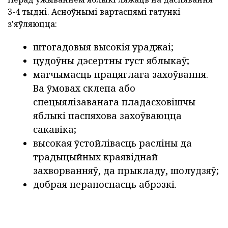
3-4 тыдні. Асноўнымі вартасцямі гатункі
з'яўляюцца:
штогадовыя высокія ўраджаі;
цудоўны дэсертны густ яблыкаў;
магчымасць працяглага захоўвання.
Ва ўмовах склепа або
спецыялізаванага пладасховішчы
яблыкі паспяхова захоўваюцца
сакавіка;
высокая ўстойлівасць расліны да
традыцыйных краявіднай
захворванняў, да прыкладу, шолудзяў;
добрая пераноснасць абрэзкі.