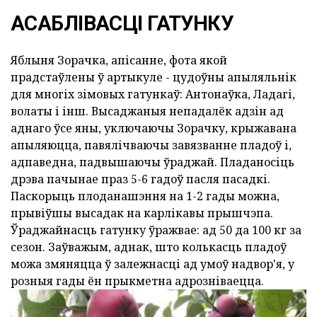
АСАБЛІВАСЦІ ГАТУНКУ
Яблыня Зорачка, апісанне, фота якой
прадстаўлены ў артыкуле - цудоўны апыляльнік
для многіх зімовых гатункаў: Антонаўка, Ладагі,
волаты і інш. Высаджаныя непадалёк адзін ад
аднаго ўсе яны, уключаючы Зорачку, крыжавана
апыляюцца, павялічваючы завязванне пладоў і,
адпаведна, падвышаючы ўраджай. Пладаносіць
дрэва пачынае праз 5-6 гадоў пасля пасадкі.
Паскорыць плоданашэння на 1-2 гады можна,
прывіўшы высадак на карлікавы прышчэпа.
Ўраджайнасць гатунку ўражвае: ад 50 да 100 кг за
сезон. Заўважым, аднак, што колькасць пладоў
можа змяняцца ў залежнасці ад умоў надвор'я, у
розныя гады ён прыкметна адрозніваецца.