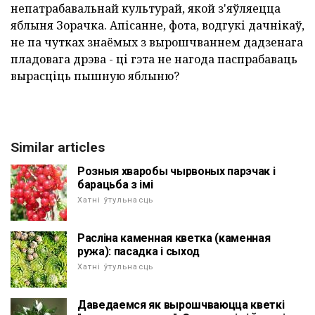
непатрабавальнай культурай, якой з'яўляецца
яблыня Зорачка. Апісанне, фота, водгукі дачнікаў,
не па чутках знаёмых з вырошчваннем дадзенага
пладовага дрэва - ці гэта не нагода паспрабаваць
вырасціць пышную яблыню?
Similar articles
Розныя хваробы чырвоных парэчак і
барацьба з імі
Хатні ўтульнасць
Расліна каменная кветка (каменная
ружа): пасадка і сыход
Хатні ўтульнасць
Даведаемся як вырошчваюцца кветкі