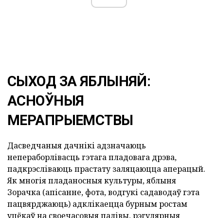
СЫХОД ЗА ЯБЛЫНЯЙ:
АСНОЎНЫЯ
МЕРАПРЫЕМСТВЫ
Дасведчаныя дачнікі адзначаюць
непераборлівасць гэтага пладовага дрэва,
падкрэсліваюць прастату заляцаюцца аперацый.
Як многія пладаносныя культуры, яблыня
Зорачка (апісанне, фота, водгукі садаводаў гэта
пацвярджаюць) адклікаецца бурным ростам
уцёкаў на своечасовыя палівы, рэгулярныя