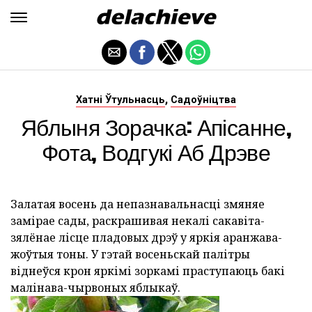
,
Хатні Ўтульнасць
Садоўніцтва
Яблыня Зорачка: Апісанне,
Фота, Водгукі Аб Дрэве
Залатая восень да непазнавальнасці змяняе
замірае сады, раскрашивая некалі сакавіта-
зялёнае лісце пладовых дрэў у яркія аранжава-
жоўтыя тоны. У гэтай восеньскай палітры
віднеўся крон яркімі зоркамі праступаюць бакі
малінава-чырвоных яблыкаў.