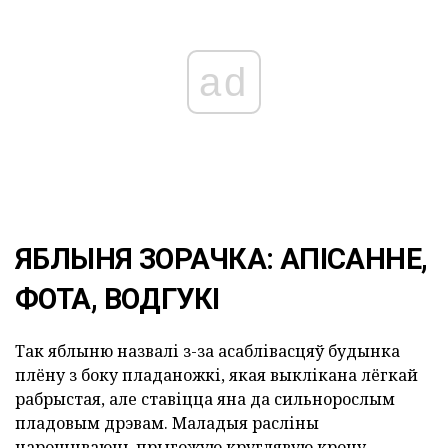
ad
ЯБЛЫНЯ ЗОРАЧКА: АПІСАННЕ,
ФОТА, ВОДГУКІ
Так яблыню назвалі з-за асаблівасцяў будынка
плёну з боку пладаножкі, якая выклікана лёгкай
рабрыстая, але ставіцца яна да сильнорослым
пладовым дрэвам. Маладыя расліны
нарошчваюць прыгожую круглявую крону,