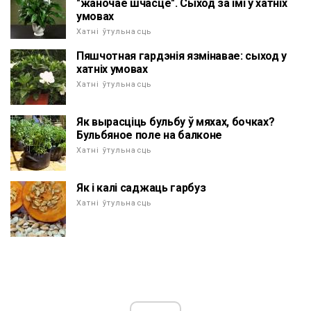
"жаночае шчасце". Сыход за імі ў хатніх
умовах
Хатні ўтульнасць
Пяшчотная гардэнія язмінавае: сыход у
хатніх умовах
Хатні ўтульнасць
Як вырасціць бульбу ў мяхах, бочках?
Бульбяное поле на балконе
Хатні ўтульнасць
Як і калі саджаць гарбуз
Хатні ўтульнасць