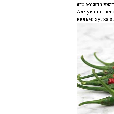
яго можна ўжы
Адчуванні неве
вельмі хутка з