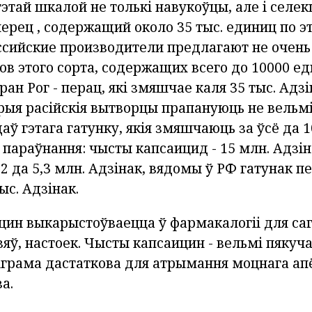
этай шкалой не толькі навукоўцы, але і селе
перец
, содержащий около 35 тыс. единиц по э
ссийские производители предлагают не очень
ов этого сорта, содержащих всего до 10000 е
ран Рог -
перац,
які змяшчае каля 35 тыс. Адзі
рыя расійскія вытворцы прапануюць не вельм
аў гэтага гатунку, якія змяшчаюць за ўсё да 
 параўнання: чысты капсаицид - 15 млн. Адзін
 2 да 5,3 млн. Адзінак, вядомы ў РФ гатунак п
ыс. Адзінак.
цин выкарыстоўваецца ў фармакалогіі для са
яў, настоек. Чысты капсаицин - вельмі пякуч
іграма дастаткова для атрымання моцнага апё
а.