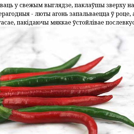
ваць у свежым выглядзе, паклаўшы зверху на
рагодныя - люты агонь запальваецца ў роце, 
гасае, пакідаючы мяккае ўстойлівае послевкус