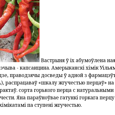
Вастрыня ў іх абумоўлена ная
эчыва - капсаицина.
Амерыканскі хімік Уілья
одзе, праводзячы досведы ў адной з фармацэ
), распрацаваў «шкалу жгучестью перцаў» на
рактаў.
сорта горького перца
с натуральными
чести.
Яна параўноўвае
гатункі горкага перцу
хімікатамі
па ступені жгучестью.