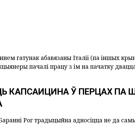
нем гатунак абавязаны Італіі (па іншых крын
кцыянеры пачалі працу з ім на пачатку двацц
Ь КАПСАИЦИНА Ў ПЕРЦАХ ПА 
А
Баранні Рог
традыцыйна адносіцца не да сам