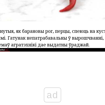
утыя, як барановы рог, перцы, спеюць на куст
ымі. Гатунак непатрабавальны ў вырошчванні,
ёмаў агратэхнікі дае выдатны ўраджай.
ad