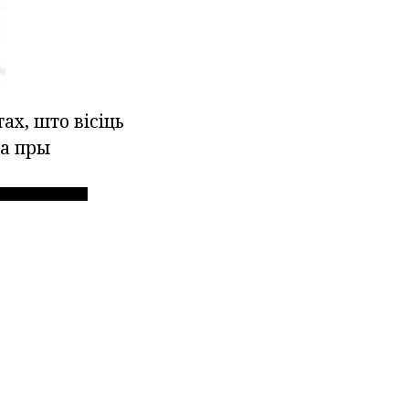
ах, што вісіць
 а пры