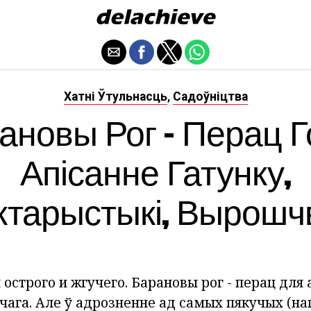
Хатні Ўтульнасць
Садоўніцтва
,
ановы Рог - Перац Го
Апісанне Гатунку,
ктарыстыкі, Вырошч
 острого и жгучего.
Барановы рог - перац
для 
чага.
Але ў адрозненне ад самых пякучых (на