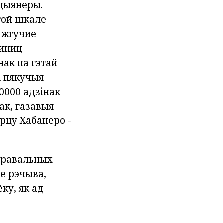
кцыянеры.
той шкале
 жгучие
диниц
нак па гэтай
і пякучыя
10000 адзінак
ак, газавыя
ерцу Хабанеро -
гравальных
ае рэчыва,
ку, як ад