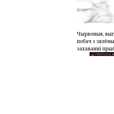
Чырвоныя, выгн
побач з зялён
захаванні пры