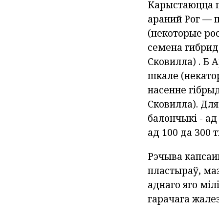
Карыстаюцца г
араний Рог — 
(некоторые ро
семена гибрид
Сковилла)
.
Б
А
шкале
(некато
насенне гібрыд
Сковилла).
Для
балончыкі - ад
ад 100 да 300 т
Рэчыва капсаи
пластыраў, маз
аднаго яго міл
гарачага жалез