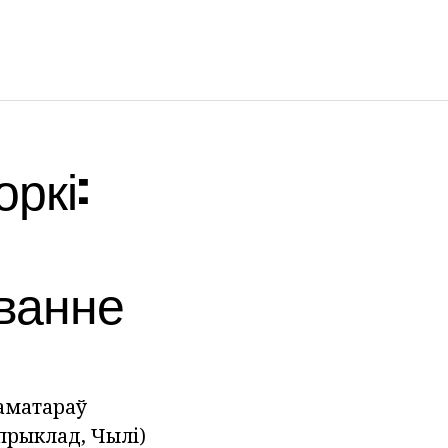
ркі:
ванне
аматараў
прыклад, Чылі)