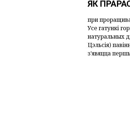
ЯК ПРАРА
при проращива
Усе
гатункі го
натуральных дз
Цэльсія) павін
з'явяцца першы