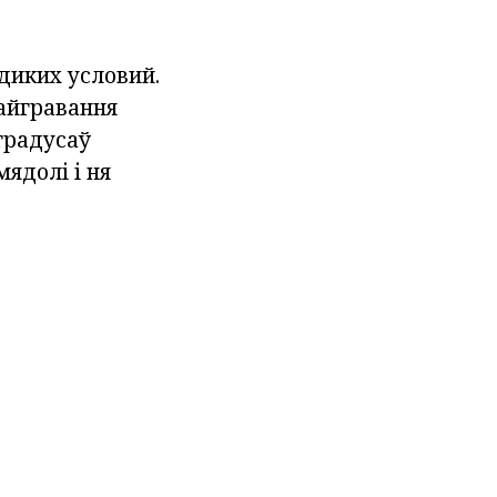
диких условий.
айгравання
градусаў
ядолі і ня