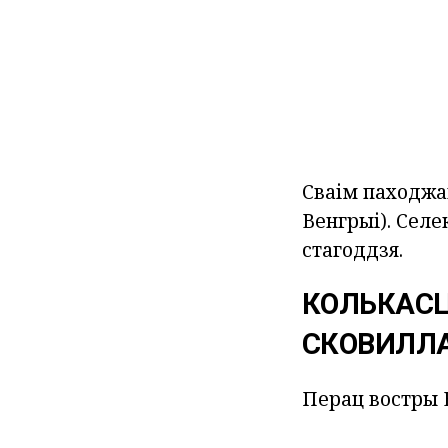
Сваім паходжан
Венгрыі). Селе
стагоддзя.
КОЛЬКАСЦ
СКОВИЛЛ
Перац востры 