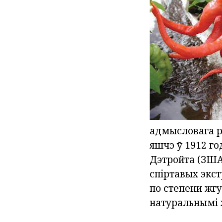
адмысловага р
яшчэ ў 1912 г
Дэтройта (ЗША
спіртавых экст
по степени жгу
натуральнымі 