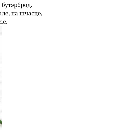
 бутэрброд.
але, на шчасце,
іе.