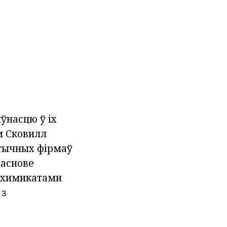
ўнасцю ў іх
м Сковилл
ўтычных фірмаў
 аснове
 химикатами
з