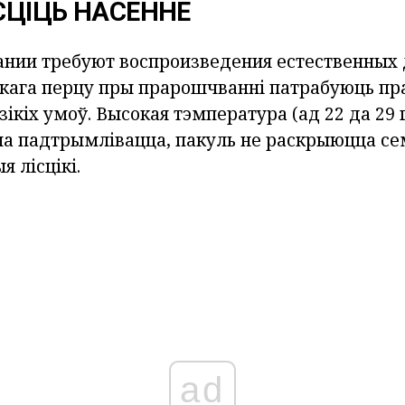
СЦІЦЬ НАСЕННЕ
нии требуют воспроизведения естественных 
ркага перцу
пры прарошчванні патрабуюць пр
ікіх умоў.
Высокая тэмпература (ад 22 да 29 
на падтрымлівацца, пакуль не раскрыюцца сем
я лісцікі.
ad