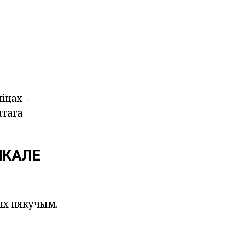
іцах -
атага
ШКАЛЕ
ых пякучым.