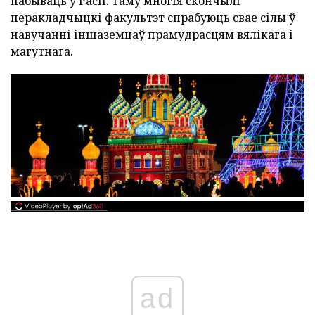
пабываць у Расіі. Таму многія скончылі
перакладчыцкі факультэт спрабуюць свае сілы ў
навучанні іншаземцаў прамудрасцям вялікага і
магутнага.
ad