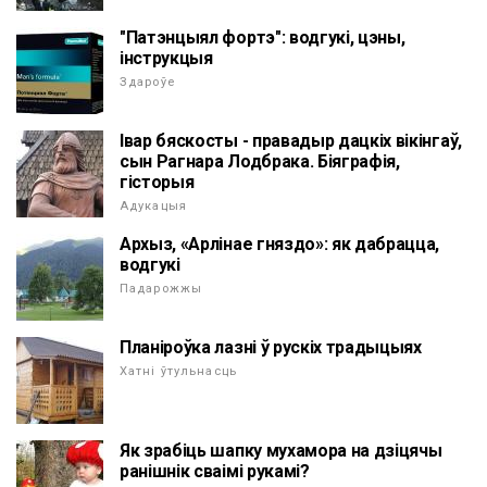
"Патэнцыял фортэ": водгукі, цэны,
інструкцыя
Здароўе
Івар бяскосты - правадыр дацкіх вікінгаў,
сын Рагнара Лодбрака. Біяграфія,
гісторыя
Адукацыя
Архыз, «Арлінае гняздо»: як дабрацца,
водгукі
Падарожжы
Планіроўка лазні ў рускіх традыцыях
Хатні ўтульнасць
Як зрабіць шапку мухамора на дзіцячы
ранішнік сваімі рукамі?