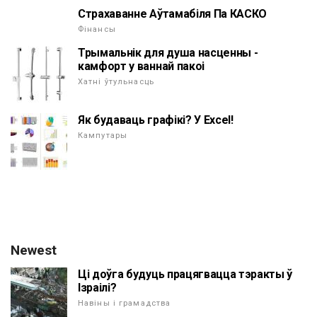
Страхаванне Аўтамабіля Па КАСКО
Фінансы
Трымальнік для душа насценны -
камфорт у ваннай пакоі
Хатні ўтульнасць
Як будаваць графікі? У Excel!
Кампутары
Newest
Ці доўга будуць працягвацца тэракты ў
Ізраілі?
Навіны і грамадства