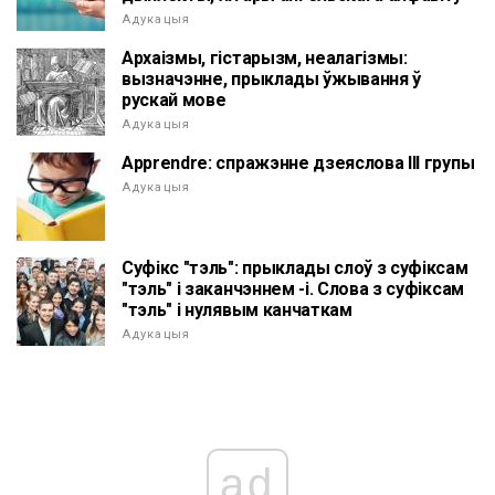
Адукацыя
Архаізмы, гістарызм, неалагізмы:
вызначэнне, прыклады ўжывання ў
рускай мове
Адукацыя
Apprendre: спражэнне дзеяслова III групы
Адукацыя
Суфікс "тэль": прыклады слоў з суфіксам
"тэль" і заканчэннем -і. Слова з суфіксам
"тэль" і нулявым канчаткам
Адукацыя
ad