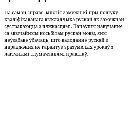
На самай справе, многія замежнікі пры пошуку
кваліфікаванага выкладчыка рускай як замежнай
сустракаюцца з цяжкасцямі. Пачаўшы навучанне
са звычайным носьбітам рускай мовы, яны
неўзабаве ўбачаць, што валоданне рускай з
нараджэння не гарантуе зразумелых урокаў з
лагічнымі тлумачэннямі правілаў.