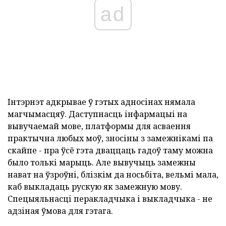
ad
Інтэрнэт адкрывае ў гэтых адносінах нямала
магчымасцяў. Даступнасць інфармацыі на
вывучаемай мове, платформы для асваення
практычна любых моў, зносіны з замежнікамі па
скайпе - пра ўсё гэта дваццаць гадоў таму можна
было толькі марыць. Але вывучыць замежны
нават на ўзроўні, блізкім да носьбіта, вельмі мала,
каб выкладаць рускую як замежную мову.
Спецыяльнасці перакладчыка і выкладчыка - не
адзіная ўмова для гэтага.