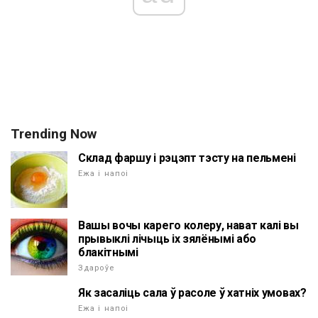
Trending Now
Склад фаршу і рэцэпт тэсту на пельмені
Ежа і напоі
Вашы вочы карего колеру, нават калі вы
прывыклі лічыць іх зялёнымі або
блакітнымі
Здароўе
Як засаліць сала ў расоле ў хатніх умовах?
Ежа і напоі