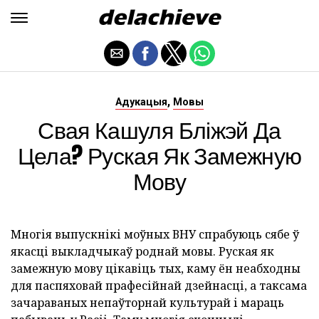
,
Адукацыя
Мовы
Свая Кашуля Бліжэй Да
Цела? Руская Як Замежную
Мову
Многія выпускнікі моўных ВНУ спрабуюць сябе ў
якасці выкладчыкаў роднай мовы. Руская як
замежную мову цікавіць тых, каму ён неабходны
для паспяховай прафесійнай дзейнасці, а таксама
зачараваных непаўторнай культурай і мараць