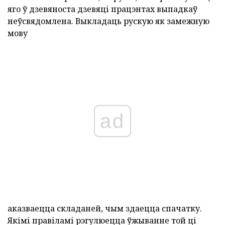
яго ў дзевяноста дзевяці працэнтах выпадкаў
неўсвядомлена. Выкладаць рускую як замежную
мову
ad
аказваецца складаней, чым здаецца спачатку.
Якімі правіламі рэгулюецца ўжыванне той ці