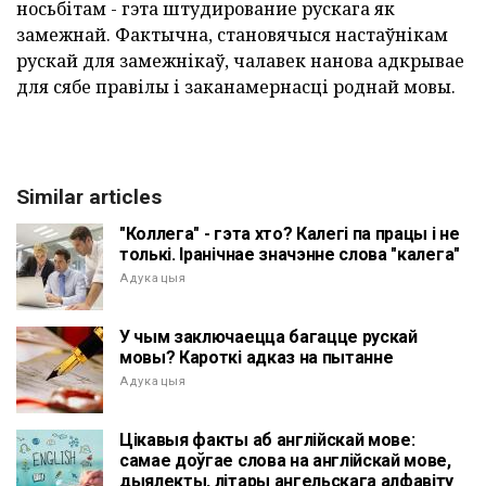
носьбітам - гэта штудирование рускага як
замежнай. Фактычна, становячыся настаўнікам
рускай для замежнікаў, чалавек нанова адкрывае
для сябе правілы і заканамернасці роднай мовы.
Similar articles
"Коллега" - гэта хто? Калегі па працы і не
толькі. Іранічнае значэнне слова "калега"
Адукацыя
У чым заключаецца багацце рускай
мовы? Кароткі адказ на пытанне
Адукацыя
Цікавыя факты аб англійскай мове:
самае доўгае слова на англійскай мове,
дыялекты, літары ангельскага алфавіту