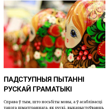
ПАДСТУПНЫЯ ПЫТАННІ
РУСКАЙ ГРАМАТЫКІ
Справа ў тым, што носьбіты мовы, а ў асаблівасці
такога шматграннага, як рускі, выкарыстоўваюць