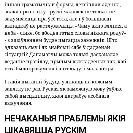
іншай граматычнай формы, лексічнай адзінкі,
знака прыпынку - рускі чалавек не толькі не
задумваецца пра ўсё гэта, але і ў большасці
выпадкаў не растлумачыць. «Чаму акно вялікія, а
неба - сіняе, бо абодва гэтых словы ніякага роду?»
- з здзіўленнем будзе пытацца замежнік. Што
адказаць яму і як знайсьці сябе ў дадзенай
сітуацыі? Дапамагчы можа толькі дасканалае
веданне правілаў, прычым выкладзеных так, каб
гэта было зразумела і ангельцу, і малазійцы.
І такія пытанні будуць узнікаць на кожным
занятку не раз. Руская як замежную мову
ўяўляе
сабой дысцыпліну, якая патрабуе асобнага
вывучэння.
НЕЧАКАНЫЯ ПРАБЛЕМЫ ЯКІЯ
ЦІКАВЯЦЦА РУСКІМ