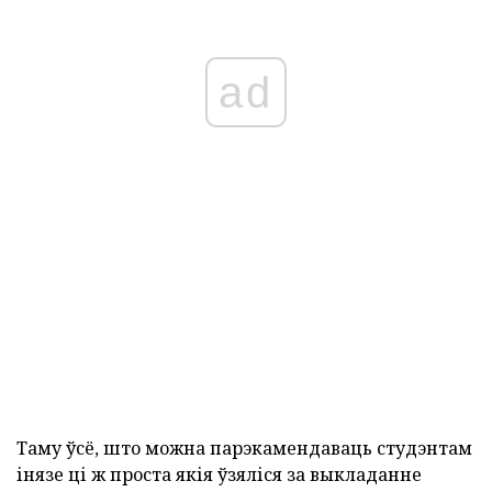
ad
Таму ўсё, што можна парэкамендаваць студэнтам
інязе ці ж проста якія ўзяліся за выкладанне