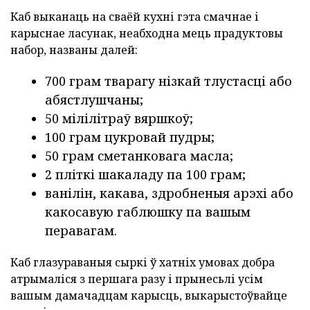
Каб выканаць на сваёй кухні гэта смачнае і
карыснае ласунак, неабходна мець прадуктовы
набор, названы далей:
700 грам тварагу нізкай тлустасці або
абястлушчаны;
50 мілілітраў вяршкоў;
100 грам цукровай пудры;
50 грам сметанковага масла;
2 пліткі шакаладу па 100 грам;
ванілін, какава, здробненыя арэхі або
какосавую габлюшку па вашым
перавагам.
Каб глазураваныя сыркі ў хатніх умовах добра
атрымаліся з першага разу і прынесьлі усім
вашым дамачадцам карысць, выкарыстоўвайце