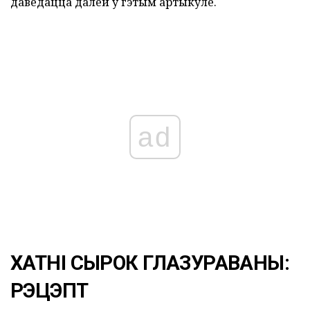
даведацца далей у гэтым артыкуле.
ad
ХАТНІ СЫРОК ГЛАЗУРАВАНЫ:
РЭЦЭПТ