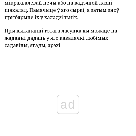
мікрахвалевай печы або на вадзяной лазні
шакалад. Памачыце ў яго сыркі, а затым зноў
прыбярыце іх у халадзільнік.
Пры выкананні гэтага ласунка вы можаце па
жаданні дадаць у яго кавалачкі любімых
садавіны, ягады, арэхі.
ad