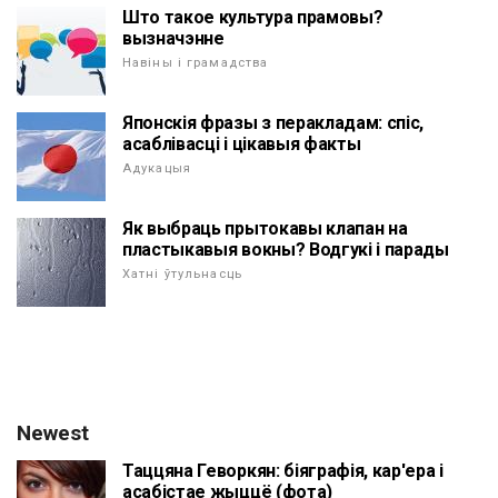
Што такое культура прамовы?
вызначэнне
Навіны і грамадства
Японскія фразы з перакладам: спіс,
асаблівасці і цікавыя факты
Адукацыя
Як выбраць прытокавы клапан на
пластыкавыя вокны? Водгукі і парады
Хатні ўтульнасць
Newest
Таццяна Геворкян: біяграфія, кар'ера і
асабістае жыццё (фота)