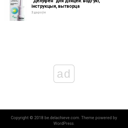
"Делуфен" для дзяцей: водгукі,
інструкцыя, вытворца
Здароўе
ad
Copyright © 2018 be.delachieve.com. Theme powered by
WordPress.