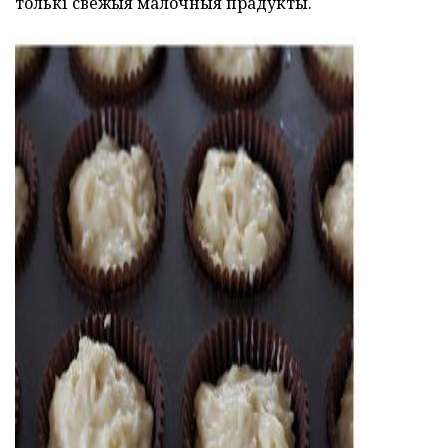
толькі свежыя малочныя прадукты.
AD