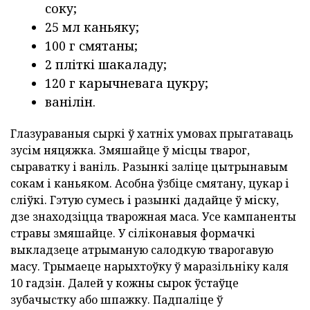
соку;
25 мл каньяку;
100 г смятаны;
2 пліткі шакаладу;
120 г карычневага цукру;
ванілін.
Глазураваныя сыркі ў хатніх умовах прыгатаваць
зусім няцяжка. Змяшайце ў місцы тварог,
сыраватку і ваніль. Разынкі заліце цытрынавым
сокам і каньяком. Асобна ўзбіце смятану, цукар і
сліўкі. Гэтую сумесь і разынкі дадайце ў міску,
дзе знаходзіцца тварожная маса. Усе кампаненты
стравы змяшайце. У сіліконавыя формачкі
выкладзеце атрыманую салодкую тварогавую
масу. Трымаеце нарыхтоўку ў маразільніку каля
10 гадзін. Далей у кожны сырок ўстаўце
зубачыстку або шпажку. Падпаліце ў