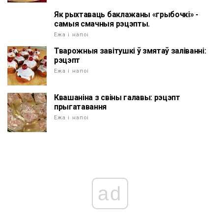
Як рыхтаваць баклажаны «грыбочкі» -
самыя смачныя рэцэпты.
Ежа і напоі
Тварожныя завітушкі ў змятаў заліванні:
рэцэпт
Ежа і напоі
Квашаніна з свіны галавы: рэцэпт
прыгатавання
Ежа і напоі
ad