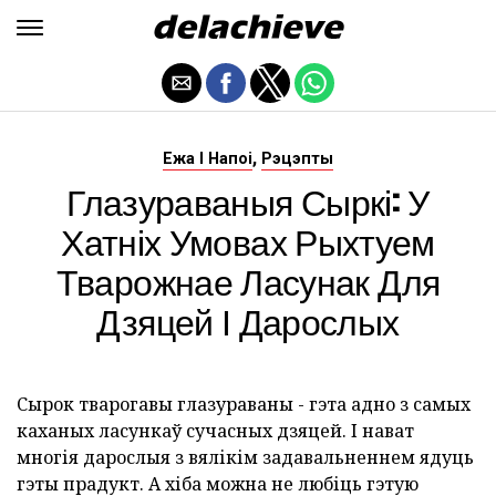
,
Ежа І Напоі
Рэцэпты
Глазураваныя Сыркі: У
Хатніх Умовах Рыхтуем
Тварожнае Ласунак Для
Дзяцей І Дарослых
Сырок тварогавы глазураваны - гэта адно з самых
каханых ласункаў сучасных дзяцей. І нават
многія дарослыя з вялікім задавальненнем ядуць
гэты прадукт. А хіба можна не любіць гэтую