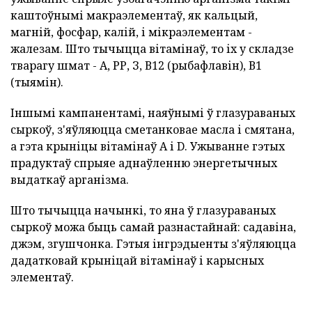
каштоўнымі макраэлементаў, як кальцый,
магній, фосфар, калій, і мікраэлементам -
жалезам. Што тычыцца вітамінаў, то іх у складзе
тварагу шмат - А, РР, З, В12 (рыбафлавін), В1
(тыямін).
Іншымі кампанентамі, наяўнымі ў глазураваных
сыркоў, з'яўляюцца сметанковае масла і смятана,
а гэта крыніцы вітамінаў А і D. Ужыванне гэтых
прадуктаў спрыяе аднаўленню энергетычных
выдаткаў арганізма.
Што тычыцца начынкі, то яна ў глазураваных
сыркоў можа быць самай разнастайнай: садавіна,
джэм, згушчонка. Гэтыя інгрэдыенты з'яўляюцца
дадатковай крыніцай вітамінаў і карысных
элементаў.