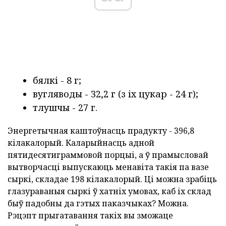
бялкі - 8 г;
вугляводы - 32,2 г (з іх цукар - 24 г);
тлушчы - 27 г.
Энергетычная каштоўнасць прадукту - 396,8
кілакалорый. Каларыйнасць адной
пятидесятиграммовой порцыі, а ў прамысловай
вытворчасці выпускаюць менавіта такія па вазе
сыркі, складае 198 кілакалорый. Ці можна зрабіць
глазураваныя сыркі ў хатніх умовах, каб іх склад
быў падобны да гэтых паказчыках? Можна.
Рэцэпт прыгатавання такіх вы зможаце