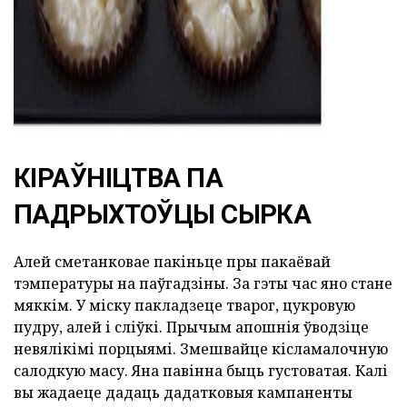
КІРАЎНІЦТВА ПА
ПАДРЫХТОЎЦЫ СЫРКА
Алей сметанковае пакіньце пры пакаёвай
тэмпературы на паўгадзіны. За гэты час яно стане
мяккім. У міску пакладзеце тварог, цукровую
пудру, алей і сліўкі. Прычым апошнія ўводзіце
невялікімі порцыямі. Змешвайце кісламалочную
салодкую масу. Яна павінна быць густоватая. Калі
вы жадаеце дадаць дадатковыя кампаненты