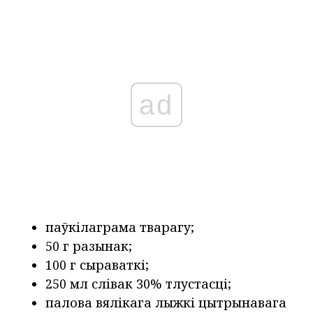
ad
паўкілаграма тварагу;
50 г разынак;
100 г сыраваткі;
250 мл слівак 30% тлустасці;
палова вялікага лыжкі цытрынавага