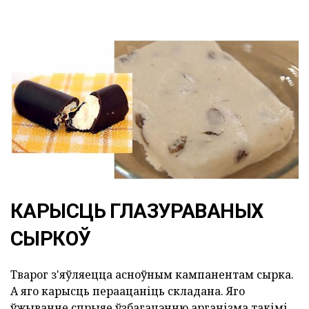
КАРЫСЦЬ ГЛАЗУРАВАНЫХ
СЫРКОЎ
Тварог з'яўляецца асноўным кампанентам сырка.
А яго карысць пераацаніць складана. Яго
ўжыванне спрыяе ўзбагачэнню арганізма такімі