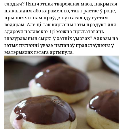
слодыч? Пяшчотная тварожная маса, пакрытая
шакаладам або карамеллю, так і растае ў роце,
прыносячы нам праўдзівую асалоду густам і
водарам. Але ці так карысны гэты прадукт для
здароўя чалавека? Ці можна прыгатаваць
глазураваныя сыркі ў хатніх умовах? Адказы на
гэтыя пытанні увазе чытачоў прадстаўлены ў
матэрыялах гэтага артыкула.