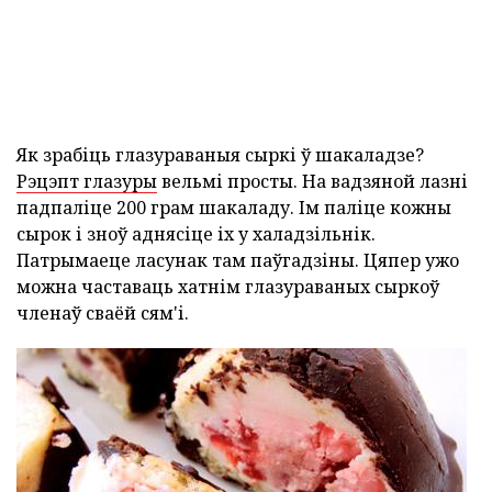
Як зрабіць глазураваныя сыркі ў шакаладзе?
Рэцэпт глазуры
вельмі просты. На вадзяной лазні
падпаліце 200 грам шакаладу. Ім паліце кожны
сырок і зноў аднясіце іх у халадзільнік.
Патрымаеце ласунак там паўгадзіны. Цяпер ужо
можна частаваць хатнім глазураваных сыркоў
членаў сваёй сям'і.