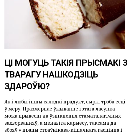
ЦІ МОГУЦЬ ТАКІЯ ПРЫСМАКІ З
ТВАРАГУ НАШКОДЗІЦЬ
ЗДАРОЎЮ?
Як і любы іншы салодкі прадукт, сыркі трэба есці
ў меру. Празмернае ўжыванне гэтага ласунка
можа прывесці да ўзнікнення стаматалагічных
захворванняў, а менавіта карыесу, таксама да
збояў у працы страўнікава-кішачнага гасцінца і