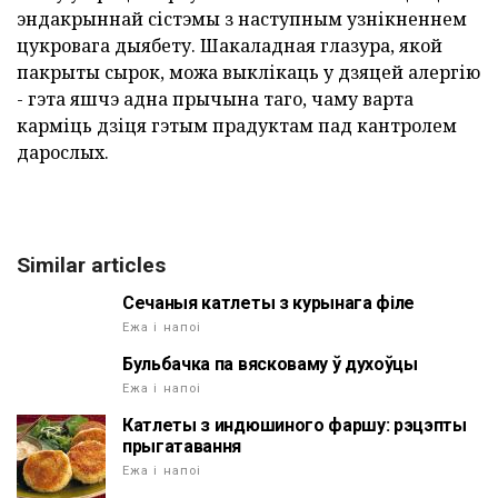
эндакрыннай сістэмы з наступным узнікненнем
цукровага дыябету. Шакаладная глазура, якой
пакрыты сырок, можа выклікаць у дзяцей алергію
- гэта яшчэ адна прычына таго, чаму варта
карміць дзіця гэтым прадуктам пад кантролем
дарослых.
Similar articles
Сечаныя катлеты з курынага філе
Ежа і напоі
Бульбачка па вясковаму ў духоўцы
Ежа і напоі
Катлеты з индюшиного фаршу: рэцэпты
прыгатавання
Ежа і напоі