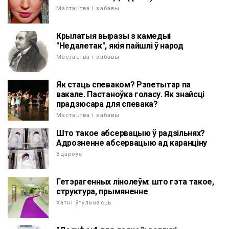
Мастацтва і забавы
Крылатыя выразы з камедыі
"Недалетак", якія пайшлі ў народ
Мастацтва і забавы
Як стаць спеваком? Рэпетытар па
вакале. Пастаноўка голасу. Як знайсці
прадзюсара для спевака?
Мастацтва і забавы
Што такое абсервацыю ў радзільнях?
Адрозненне абсервацыю ад каранціну
Здароўе
Гетэрагенных лінолеўм: што гэта такое,
структура, прымяненне
Хатні ўтульнасць