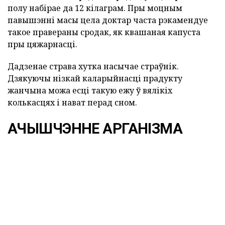
полу набірае да 12 кілаграм. Пры моцным
павышэнні масы цела доктар часта рэкамендуе
такое правераны сродак, як квашаная капуста
пры цяжарнасці.
Дадзенае страва хутка насычае страўнік.
Дзякуючы нізкай каларыйнасці прадукту
жанчына можа есці такую ежу ў вялікіх
колькасцях і нават перад сном.
АЧЫШЧЭННЕ АРГАНІЗМА