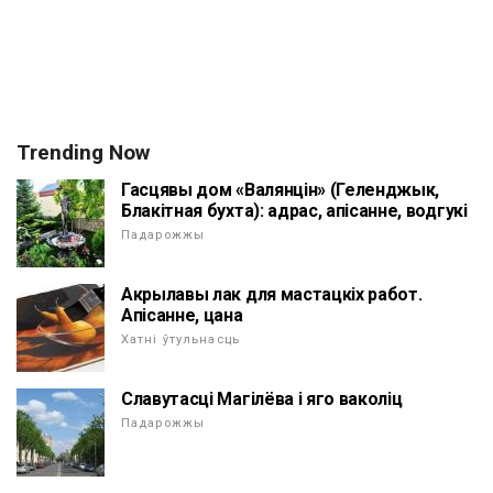
Trending Now
Гасцявы дом «Валянцін» (Геленджык,
Блакітная бухта): адрас, апісанне, водгукі
Падарожжы
Акрылавы лак для мастацкіх работ.
Апісанне, цана
Хатні ўтульнасць
Славутасці Магілёва і яго ваколіц
Падарожжы