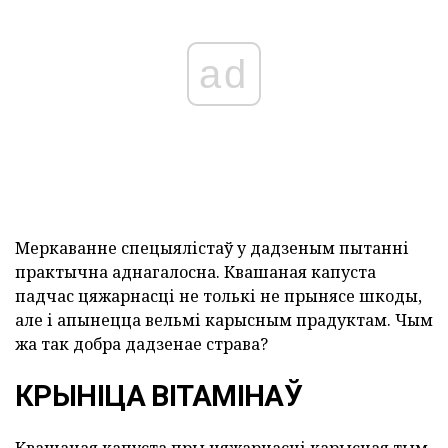
ad
Меркаванне спецыялістаў у дадзеным пытанні
практычна аднагалосна. Квашаная капуста
падчас цяжарнасці не толькі не прынясе шкоды,
але і апынецца вельмі карысным прадуктам. Чым
жа так добра дадзенае страва?
КРЫНІЦА ВІТАМІНАЎ