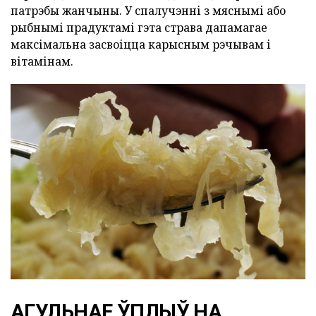
патрэбы жанчыны. У спалучэнні з мяснымі або
рыбнымі прадуктамі гэта страва дапамагае
максімальна засвоіцца карысным рэчывам і
вітамінам.
АГУЛЬНАЕ ЎПЛЫЎ НА