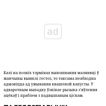
ad
Калі на позніх тэрмінах выношвання маляняці ў
жанчыны выявілі гестоз, то таксама неабходна
адмовіцца ад ужывання квашеной капусты. У
адваротным выпадку ўзнікае рызыка з'яўлення
ацёкаў і праблем з падвышаным ціскам.