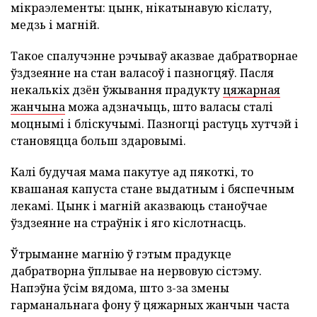
мікраэлементы: цынк, нікатынавую кіслату,
медзь і магній.
Такое спалучэнне рэчываў аказвае дабратворнае
ўздзеянне на стан валасоў і пазногцяў. Пасля
некалькіх дзён ўжывання прадукту
цяжарная
жанчына
можа адзначыць, што валасы сталі
моцнымі і бліскучымі. Пазногці растуць хутчэй і
становяцца больш здаровымі.
Калі будучая мама пакутуе ад пякоткі, то
квашаная капуста стане выдатным і бяспечным
лекамі. Цынк і магній аказваюць станоўчае
ўздзеянне на страўнік і яго кіслотнасць.
Ўтрыманне магнію ў гэтым прадукце
дабратворна ўплывае на нервовую сістэму.
Напэўна ўсім вядома, што з-за змены
гарманальнага фону ў цяжарных жанчын часта