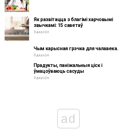
Як развітацца з благімі харчовымі
звычкамі: 15 саветаў
Здароўе
Чым карысная грэчка для чалавека.
Здароўе
Прадукты, паніжальныя ціск і
ўмацоўваюць сасуды
Здароўе
ad