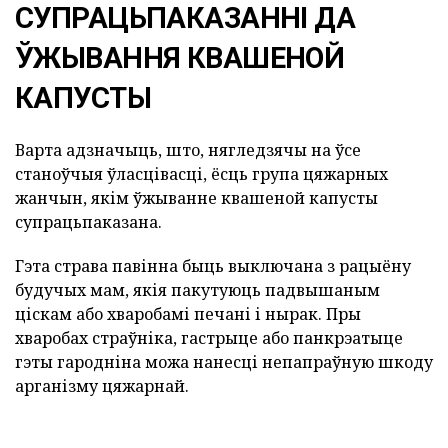
СУПРАЦЬПАКАЗАННІ ДА
ЎЖЫВАННЯ КВАШЕНОЙ
КАПУСТЫ
Варта адзначыць, што, нягледзячы на ўсе
станоўчыя ўласцівасці, ёсць група цяжарных
жанчын, якім ўжыванне квашеной капусты
супрацьпаказана.
Гэта страва павінна быць выключана з рацыёну
будучых мам, якія пакутуюць падвышаным
ціскам або хваробамі печані і нырак. Пры
хваробах страўніка, гастрыце або панкрэатыце
гэты гародніна можа нанесці непапраўную шкоду
арганізму цяжарнай.