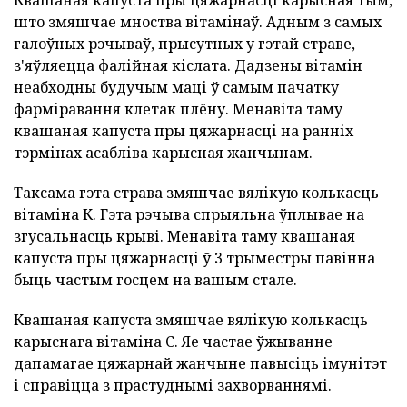
Квашаная капуста пры цяжарнасці карысная тым,
што змяшчае мноства вітамінаў. Адным з самых
галоўных рэчываў, прысутных у гэтай страве,
з'яўляецца фалійная кіслата. Дадзены вітамін
неабходны будучым маці ў самым пачатку
фарміравання клетак плёну. Менавіта таму
квашаная капуста пры цяжарнасці на ранніх
тэрмінах асабліва карысная жанчынам.
Таксама гэта страва змяшчае вялікую колькасць
вітаміна К. Гэта рэчыва спрыяльна ўплывае на
згусальнасць крыві. Менавіта таму квашаная
капуста пры цяжарнасці ў 3 трыместры павінна
быць частым госцем на вашым стале.
Квашаная капуста змяшчае вялікую колькасць
карыснага вітаміна С. Яе частае ўжыванне
дапамагае цяжарнай жанчыне павысіць імунітэт
і справіцца з прастуднымі захворваннямі.