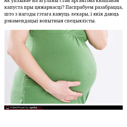
Як уплывае на агульны стан арганізма квашаная
капуста пры цяжарнасці? Паспрабуем разабрацца,
што з нагоды гэтага кажуць лекары, і якія даюць
рэкамендацыі вопытныя спецыялісты.