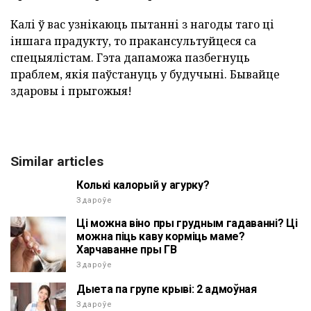
Калі ў вас узнікаюць пытанні з нагоды таго ці
іншага прадукту, то пракансультуйцеся са
спецыялістам. Гэта дапаможа пазбегнуць
праблем, якія паўстануць у будучыні. Бывайце
здаровы і прыгожыя!
Similar articles
Колькі калорый у агурку?
Здароўе
Ці можна віно пры грудным гадаванні? Ці
можна піць каву корміць маме?
Харчаванне пры ГВ
Здароўе
Дыета па групе крыві: 2 адмоўная
Здароўе