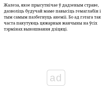
Жалеза, якое прысутнічае ў дадзеным страве,
дазволіць будучай маме павысіць гемаглабін і
тым самым пазбегнуць анеміі. Бо ад гэтага так
часта пакутуюць цяжарныя жанчыны на ўсіх
тэрмінах выношвання дзіцяці.
ad