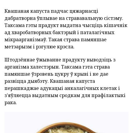
Квашаная капуста падчас цяжарнасці
дабратворна ўплывае на стрававальную сістэму.
Таксама гэты прадукт выдатна чысціць кішачнік
ад хваробатворных бактэрый і паталагічных
мікраарганізмаў. Такая страва памяншае
метэарызм і рэгулюе крэсла.
Штодзённае ўжыванне прадукту выводзіць з
арганізма халестэрын. Таксама гэта страва
памяншае ўзровень цукру ў крыві і не дае
развіцца дыябэту. Квашаная капуста
перашкаджае адукацыі анкалагічных клетак і
з'яўляецца выдатным сродкам для прафілактыкі
рака.