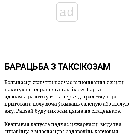
ad
БАРАЦЬБА З ТАКСІКОЗАМ
Большасць жанчын падчас выношвання дзіцяці
пакутуюць ад ранняга таксікозу. Варта
адзначыць, што ў гэты перыяд прадстаўніца
прыгожага полу хоча ўжываць салёную або кіслую
ежу. Радзей будучых мам цягне на сладенькое.
Квашаная капуста падчас цяжарнасці выдатна
справіцца з млоснасцю і задаволіць харчовыя