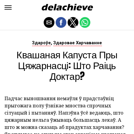
,
Здароўе
Здаровае Харчаванне
Квашаная Капуста Пры
Цяжарнасці: Што Раіць
Доктар?
Падчас выношвання немаўля ў прадстаўніц
прыгожага полу ўзнікае мноства спрэчных
сітуацый і пытанняў. Напэўна ўсё ведаюць, што
цяжарным нельга ўжываць большасць лекаў. А
што ж можна сказаць аб прадуктах харчавання?