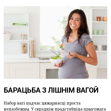
БАРАЦЬБА З ЛІШНІМ ВАГОЙ
Набор вагі падчас цяжарнасці проста
непазбежны. У сярэднім прадстаўніца прыгожага