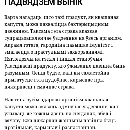
ПАДВЯДЗЕМ ВЫНІК
Варта нагадаць, што такі прадукт, як квашаная
капуста, можа пахваліцца бактэрыцыдным
дзеяннем. Таксама гэта страва аказвае
супрацьзапаленчае ўздзеянне на ўвесь арганізм.
Акрамя гэтага, гародніна павышае імунітэт і
змагаецца з прастуднымі захворваннямі.
Нягледзячы на гэтыя і іншыя станоўчыя
ўласцівасці прадукту, яго ўжыванне павінна быць
разумным. Лепш будзе, калі вы самастойна
прыгатуеце гэта цудоўнае, карыснае пры
цяжарнасці і смачнае страва.
Нават на зусім здаровы арганізм квашаная
капуста можа аказаць адмоўнае ўздзеянне, калі
ўжываць яе кожны дзень на сняданак, абед і
вячэру. Ежа цяжарнай жанчыны павінна быць
правільнай, карыснай і разнастайнай.