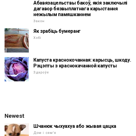
Абавязацельствы бакоў, якія заключылі
дагавор бязвыплатнага карыстання
нежылым памяшканнем
Закон
Як зрабіць бумеранг
Хобі
Капуста краснокочанная: карысць, шкоду.
Рэцэпты з краснокачанной капусты
Здароўе
Newest
Шчанюк чыхуахуа або жывая цацка
Дом і сям'я