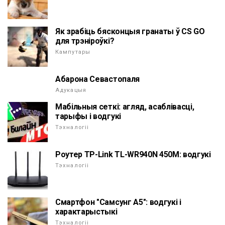
Як зрабіць бясконцыя гранаты ў CS GO
для трэніроўкі?
Кампутары
Абарона Севастопаля
Адукацыя
Мабільныя сеткі: агляд, асаблівасці,
тарыфы і водгукі
Тэхналогіі
Роутер TP-Link TL-WR940N 450M: водгукі
Тэхналогіі
Смартфон "Самсунг А5": водгукі і
характарыстыкі
Тэхналогіі