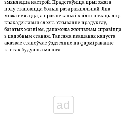
змяняецца настрой. Прадстаўніца прыгожага
полу становіцца больш раздражняльнай. Яна
можа смяяцца, а праз некалькі хвілін пачаць ліць
кракадзілавыя слёзы. Ужыванне прадуктаў,
багатых магніем, дапаможа жанчынам справіцца
з падобным станам. Таксама квашаная капуста
аказвае станоўчае ўздзеянне на фарміраванне
клетак будучага малога.
ad