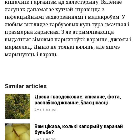
кішачнік і арганізм ад халестэрыну. Вяленае
ласунак дапамагае хутчэй справіцца з
інфекцыйнымі захворваннямі і малакроўем. У
любым выглядзе гарбузовых культура смачная і
празмерна карысная. З яе атрымліваюцца
выдатныя зімовыя нарыхтоўкі: варэнне, джэмы і
мармелад. Дыню не толькі вяляць, але яшчэ
марынуюць і вараць.
Similar articles
Дрэва гваздзіковае: апісанне, фота,
распаўсюджванне, ўласцівасці
Ежа і напоі
Вам цікава, колькі калорый у варанай
бульбе?
Ежа і напоі