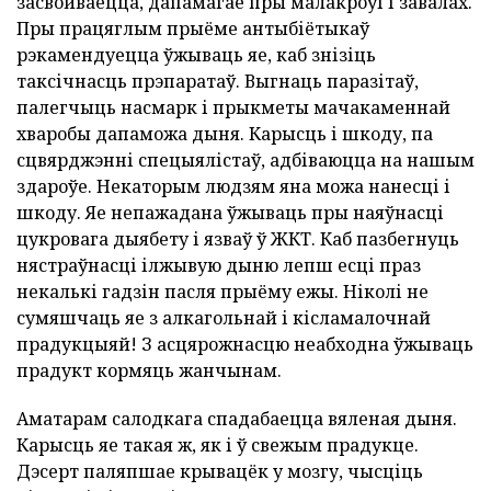
засвойваецца, дапамагае пры малакроўі і завалах.
Пры працяглым прыёме антыбіётыкаў
рэкамендуецца ўжываць яе, каб знізіць
таксічнасць прэпаратаў. Выгнаць паразітаў,
палегчыць насмарк і прыкметы мачакаменнай
хваробы дапаможа дыня. Карысць і шкоду, па
сцвярджэнні спецыялістаў, адбіваюцца на нашым
здароўе. Некаторым людзям яна можа нанесці і
шкоду. Яе непажадана ўжываць пры наяўнасці
цукровага дыябету і язваў ў ЖКТ. Каб пазбегнуць
нястраўнасці ілжывую дыню лепш есці праз
некалькі гадзін пасля прыёму ежы. Ніколі не
сумяшчаць яе з алкагольнай і кісламалочнай
прадукцыяй! З асцярожнасцю неабходна ўжываць
прадукт кормяць жанчынам.
Аматарам салодкага спадабаецца вяленая дыня.
Карысць яе такая ж, як і ў свежым прадукце.
Дэсерт паляпшае крывацёк у мозгу, чысціць