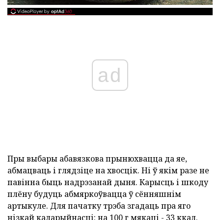
ad
Пры выбары абавязкова прынюхвацца да яе,
абмацваць і глядзіце на хвосцік. Ні ў якім разе не
павінна быць надрэзанай дыня. Карысць і шкоду
плёну будуць абмяркоўвацца ў сённяшнім
артыкуле. Для пачатку трэба згадаць пра яго
нізкай каларыйнасці: на 100 г мякаці - 33 ккал.