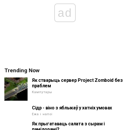
ad
Trending Now
Як стварыць сервер Project Zomboid без
праблем
Кампутары
Сідр - віно з яблыкаў у хатніх умовах
Ежа і напоі
Як прыгатаваць салата з сырам і
памідорамі?