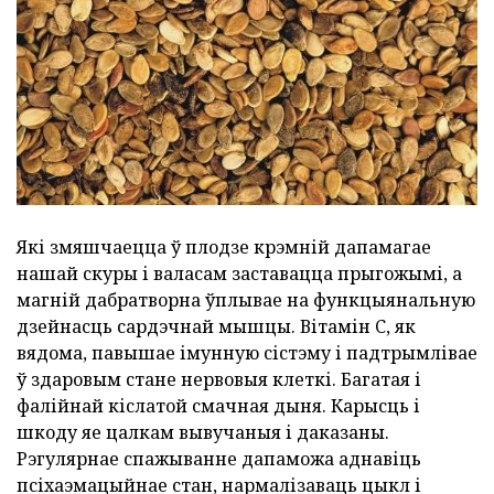
Які змяшчаецца ў плодзе крэмній дапамагае
нашай скуры і валасам заставацца прыгожымі, а
магній дабратворна ўплывае на функцыянальную
дзейнасць сардэчнай мышцы. Вітамін C, як
вядома, павышае імунную сістэму і падтрымлівае
ў здаровым стане нервовыя клеткі. Багатая і
фалійнай кіслатой смачная дыня. Карысць і
шкоду яе цалкам вывучаныя і даказаны.
Рэгулярнае спажыванне дапаможа аднавіць
псіхаэмацыйнае стан, нармалізаваць цыкл і