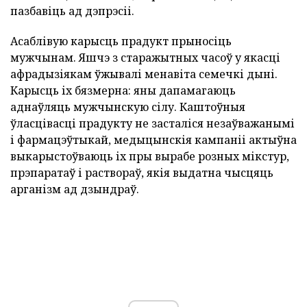
пазбавіць ад дэпрэсіі.
Асаблівую карысць прадукт прыносіць
мужчынам. Яшчэ з старажытных часоў у якасці
афрадызіякам ўжывалі менавіта семечкі дыні.
Карысць іх бязмерна: яны дапамагаюць
аднаўляць мужчынскую сілу. Каштоўныя
ўласцівасці прадукту не засталіся незаўважанымі
і фармацэўтыкай, медыцынскія кампаніі актыўна
выкарыстоўваюць іх пры вырабе розных мікстур,
прэпаратаў і раствораў, якія выдатна чысцяць
арганізм ад дзындраў.