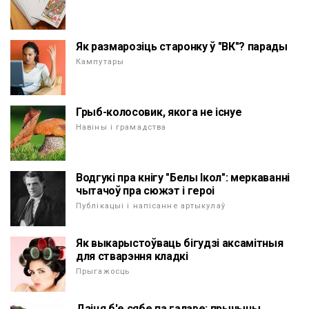
Як размарозіць старонку ў "ВК"? парады
Кампутары
Грыб-колосовик, якога не існуе
Навіны і грамадства
Водгукі пра кнігу "Белы Ікол": меркаванні
чытачоў пра сюжэт і героі
Публікацыі і напісанне артыкулаў
Як выкарыстоўваць бігудзі аксамітныя
для стварэння кладкі
Прыгажосць
Дзіця б'е сябе па галаве: прычыны,