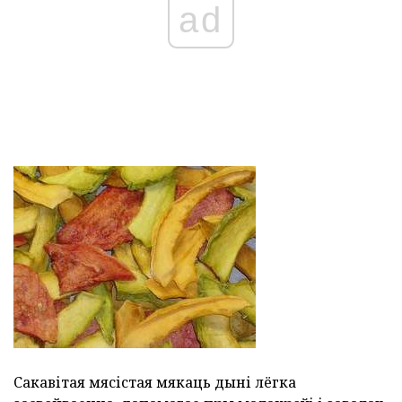
ad
Сакавітая мясістая мякаць дыні лёгка