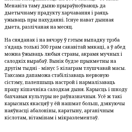
Менавіта таму дыню прыраўноўваюць да
дыетычнаму прадукту харчавання і раяць
ужываць пры пахуданні. Існуе нават дынная
дыета, разлічаная на месяц.
На сняданак і на вячэру ў гэтым выпадку трэба
з'ядаць толькі 300 грам сакавітай мякаці, а ў абед
можна ўжываць любыя стравы, акрамя мучных і
салодкіх вырабаў. Вынік будзе прыкметны на
другім тыдні - мінус 5 кілаграм тлушчавай масы.
Таксама дапаможа стабілізаваць нервовую
сістэму, палепшыць настрой і нармалізаваць
працу кішачніка салодкая дыня. Карысць і шкоду
бахчавыя культуры не раўназначныя. Усё ж такі
карысных якасцяў у ёй нашмат больш, дзякуючы
наяўнасці абалоніны, каратыну, арганічным
кіслотам, вітамінам і мікраэлементаў.