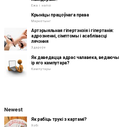
Ежа і напоі
Крыніцы працоўнага права
Маркетынг
Артэрыяльная гіпертэнзія і гіпертанія:
адрозненні, сімптомы і асаблівасці
лячэння
Здароўе
Як даведацца адрас чалавека, ведаючы
ip яго кампутара?
Кампутары
Newest
Як рабіць трукі з картамі?
Хобі