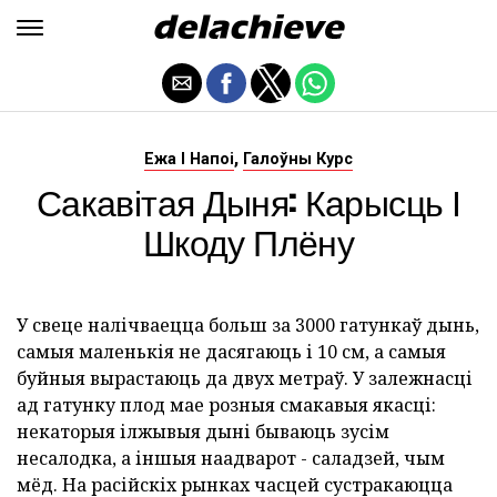
,
Ежа І Напоі
Галоўны Курс
Сакавітая Дыня: Карысць І
Шкоду Плёну
У свеце налічваецца больш за 3000 гатункаў дынь,
самыя маленькія не дасягаюць і 10 см, а самыя
буйныя вырастаюць да двух метраў. У залежнасці
ад гатунку плод мае розныя смакавыя якасці:
некаторыя ілжывыя дыні бываюць зусім
несалодка, а іншыя наадварот - саладзей, чым
мёд. На расійскіх рынках часцей сустракаюцца