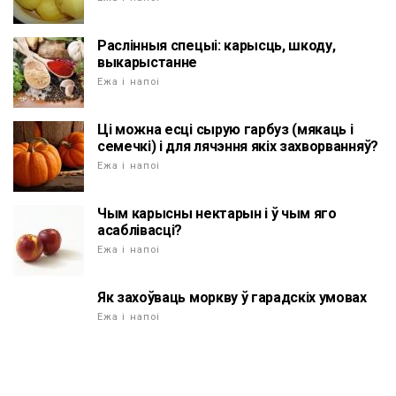
Раслінныя спецыі: карысць, шкоду,
выкарыстанне
Ежа і напоі
Ці можна есці сырую гарбуз (мякаць і
семечкі) і для лячэння якіх захворванняў?
Ежа і напоі
Чым карысны нектарын і ў чым яго
асаблівасці?
Ежа і напоі
Як захоўваць моркву ў гарадскіх умовах
Ежа і напоі