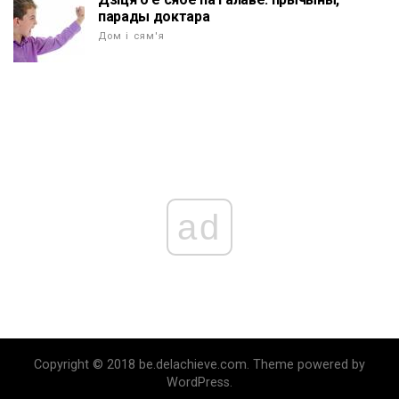
парады доктара
Дом і сям'я
ad
Copyright © 2018 be.delachieve.com. Theme powered by
WordPress.