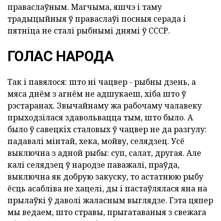
праваслаўным. Магчыма, яшчэ і таму
традыцыйныя ў праваслаўі посныя серада і
пятніца не сталі рыбнымі днямі ў СССР.
ГОЛАС НАРОДА
Так і павялося: што ні чацвер - рыбны дзень, а
мяса днём з агнём не адшукаеш, хіба што ў
рэстаранах. Звычайнаму жа рабочаму чалавеку
прыходзілася здавольвацца тым, што было. А
было ў савецкіх сталовых ў чацвер не да разгулу:
падавалі мінтай, хека, мойву, селядзец. Усё
выключна з адной рыбы: суп, салат, другая. Але
калі селядзец ў народзе паважалі, праўда,
выключна як добрую закуску, то астатнюю рыбу
ёсць асабліва не хацелі, ды і пастаўлялася яна на
прылаўкі ў даволі жаласным выглядзе. Гэта цяпер
мы ведаем, што стравы, прыгатаваныя з свежага