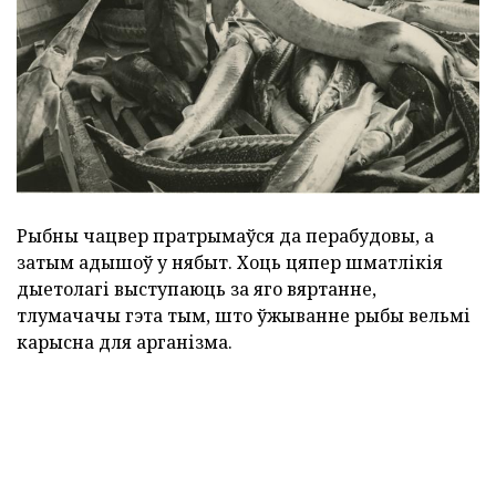
Рыбны чацвер пратрымаўся да перабудовы, а
затым адышоў у нябыт. Хоць цяпер шматлікія
дыетолагі выступаюць за яго вяртанне,
тлумачачы гэта тым, што ўжыванне рыбы вельмі
карысна для арганізма.