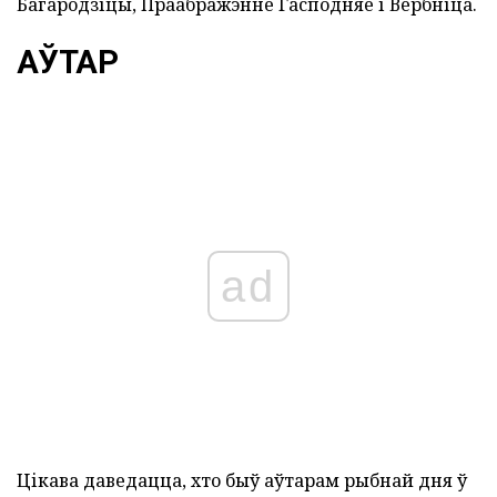
Багародзіцы, Праабражэнне Гасподняе і Вербніца.
АЎТАР
ad
Цікава даведацца, хто быў аўтарам рыбнай дня ў