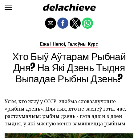
,
Ежа І Напоі
Галоўны Курс
Хто Быў Аўтарам Рыбнай
Дня? На Які Дзень Тыдня
Выпадае Рыбны Дзень?
Усім, хто жыў у СССР, знаёма словазлучэнне
«рыбны дзень». Для тых, хто не заспеў гэты час,
растлумачым: рыбны дзень - гэта адзін з дзён
тыдня, у які мясную меню замяняецца рыбным.