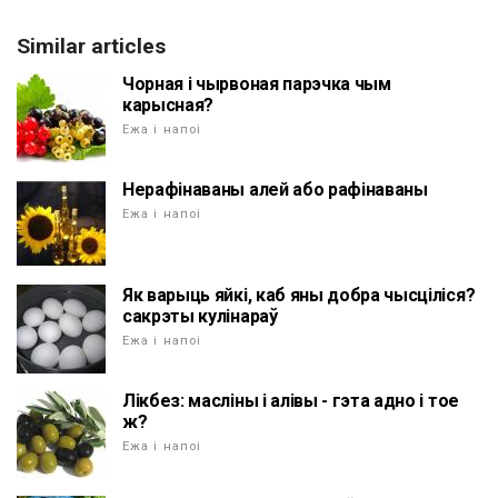
Similar articles
Чорная і чырвоная парэчка чым
карысная?
Ежа і напоі
Нерафінаваны алей або рафінаваны
Ежа і напоі
Як варыць яйкі, каб яны добра чысціліся?
сакрэты кулінараў
Ежа і напоі
Лікбез: масліны і алівы - гэта адно і тое
ж?
Ежа і напоі