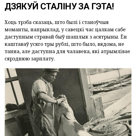
ДЗЯКУЙ СТАЛІНУ ЗА ГЭТА!
Хоць трэба сказаць, што былі і станоўчыя
моманты, напрыклад, у савецкі час цалкам сабе
даступным стравай быў шашлык з асятрыны. Ён
каштаваў усяго тры рублі, што было, вядома, не
танна, але даступна для чалавека, які атрымлівае
сярэднюю зарплату.