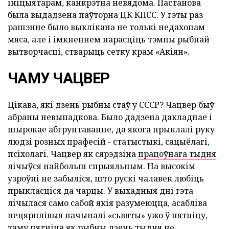
ініцыятарам, канкрэтна невядома. Пастанова
была выдадзена паўторна ЦК КПСС. У гэты раз
рашэнне было выклікана не толькі недахопам
мяса, але і імкненнем нарасціць тэмпы рыбнай
вытворчасці, стварыць сетку крам «Акіян».
ЧАМУ ЧАЦВЕР
Цікава, які дзень рыбны стаў у СССР? Чацвер быў
абраны невыпадкова. Было дадзена дакладнае і
шырокае абгрунтаванне, да якога прыклалі руку
людзі розных прафесій - статыстыкі, сацыёлагі,
псіхолагі. Чацвер як сярэдзіна
працоўнага тыдня
лічыўся найбольш спрыяльным. На высокім
узроўні не забыліся, што рускі чалавек любіць
прыкласціся да чарцы. У выхадныя дні гэта
лічылася само сабой якія разумеюцца, асабліва
нецярплівыя пачыналі «сьвяты» ужо ў пятніцу,
таму пятніца як рыбны дзень тыдня не