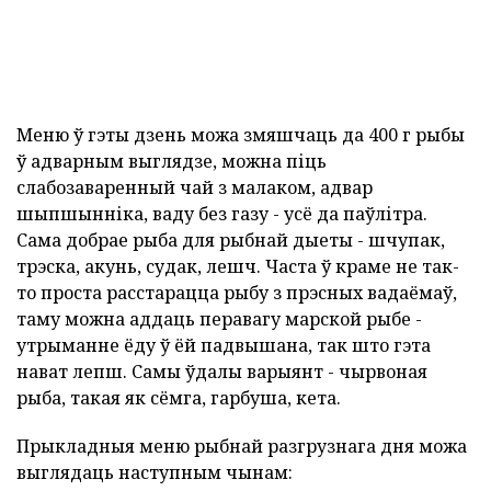
Меню ў гэты дзень можа змяшчаць да 400 г рыбы
ў адварным выглядзе, можна піць
слабозаваренный чай з малаком, адвар
шыпшынніка, ваду без газу - усё да паўлітра.
Сама добрае рыба для рыбнай дыеты - шчупак,
трэска, акунь, судак, лешч. Часта ў краме не так-
то проста расстарацца рыбу з прэсных вадаёмаў,
таму можна аддаць перавагу марской рыбе -
утрыманне ёду ў ёй падвышана, так што гэта
нават лепш. Самы ўдалы варыянт - чырвоная
рыба, такая як сёмга, гарбуша, кета.
Прыкладныя меню рыбнай разгрузнага дня можа
выглядаць наступным чынам: