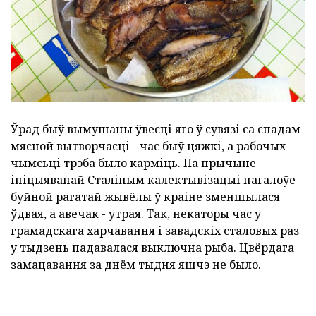
Ўрад быў вымушаны ўвесці яго ў сувязі са спадам
мясной вытворчасці - час быў цяжкі, а рабочых
чымсьці трэба было карміць. Па прычыне
ініцыяванай Сталіным калектывізацыі пагалоўе
буйной рагатай жывёлы ў краіне зменшылася
ўдвая, а авечак - утрая. Так, некаторы час у
грамадскага харчавання і завадскіх сталовых раз
у тыдзень падавалася выключна рыба. Цвёрдага
замацавання за днём тыдня яшчэ не было.