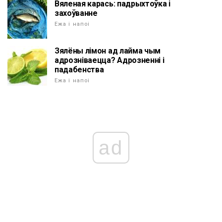
Вяленая карась: падрыхтоўка і
захоўванне
Ежа і напоі
Зялёны лімон ад лайма чым
адрозніваецца? Адрозненні і
падабенства
Ежа і напоі
ad