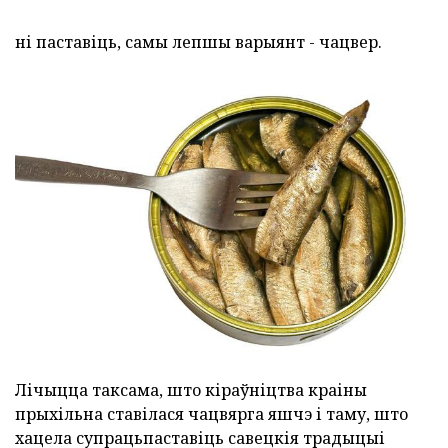
ні паставіць, самы лепшы варыянт - чацвер.
Лічыцца таксама, што кіраўніцтва краіны
прыхільна ставілася чацвярга яшчэ і таму, што
хацела супрацьпаставіць савецкія традыцыі