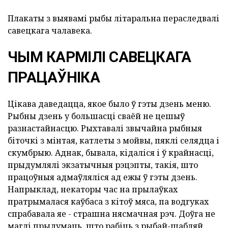
Плакаты з выявамі рыбы літаральна пераследвалі
савецкага чалавека.
ЧЫМ КАРМІЛІ САВЕЦКАГА
ПРАЦАЎНІКА
Цікава даведацца, якое было ў гэты дзень меню.
Рыбны дзень у большасці сваёй не цешыў
разнастайнасцю. Рыхтавалі звычайна рыбныя
біточкі з мінтая, катлеты з мойвы, пяклі селядца і
скумбрыю. Аднак, бывала, кідаліся і ў крайнасці,
прыдумлялі экзатычныя рэцэпты, такія, што
працоўныя адмаўляліся ад ежы ў гэты дзень.
Напрыклад, некаторы час на прылаўках
пратрымалася каўбаса з кітоў мяса, па водгуках
спрабавала яе - страшна нясмачная рэч. Доўга не
маглі прыдумаць, што рабіць з рыбай-шабляй.