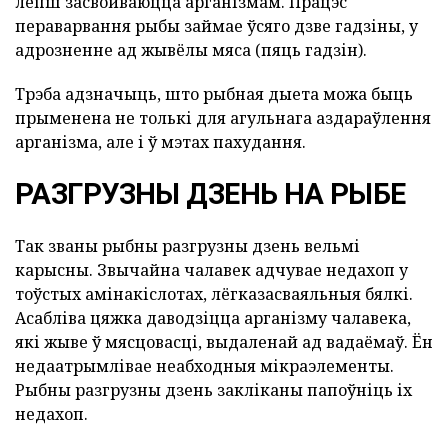
лепш засвойваюцца арганізмам. Працэс
пераварвання рыбы займае ўсяго дзве гадзіны, у
адрозненне ад жывёлы мяса (пяць гадзін).
Трэба адзначыць, што рыбная дыета можа быць
прыменена не толькі для агульнага аздараўлення
арганізма, але і ў мэтах пахудання.
РАЗГРУЗНЫ ДЗЕНЬ НА РЫБЕ
Так званы рыбны разгрузны дзень вельмі
карысны. Звычайна чалавек адчувае недахоп у
тоўстых амінакіслотах, лёгказасваяльныя бялкі.
Асабліва цяжка даводзіцца арганізму чалавека,
які жыве ў мясцовасці, выдаленай ад вадаёмаў. Ён
недаатрымлівае неабходныя мікраэлементы.
Рыбны разгрузны дзень закліканы папоўніць іх
недахоп.