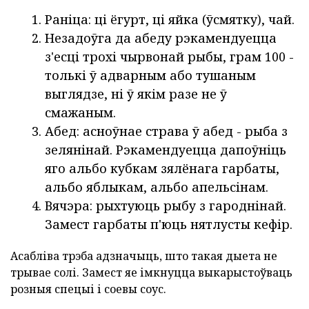
Раніца: ці ёгурт, ці яйка (ўсмятку), чай.
Незадоўга да абеду рэкамендуецца
з'есці трохі чырвонай рыбы, грам 100 -
толькі ў адварным або тушаным
выглядзе, ні ў якім разе не ў
смажаным.
Абед: асноўнае страва ў абед - рыба з
зелянінай. Рэкамендуецца дапоўніць
яго альбо кубкам зялёнага гарбаты,
альбо яблыкам, альбо апельсінам.
Вячэра: рыхтуюць рыбу з гароднінай.
Замест гарбаты п'юць нятлусты кефір.
Асабліва трэба адзначыць, што такая дыета не
трывае солі. Замест яе імкнуцца выкарыстоўваць
розныя спецыі і соевы соус.