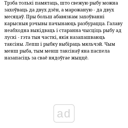
Трэба толькі памятаць, што свежую рыбу можна
захоўваць да двух дзён, а марожаную - да двух
месяцаў. Пры больш абавязкам захоўванні
карысныя рэчывы пачынаюць разбурацца. Галаву
неабходна выкідваць і старанна чысціць рыбу ад
лускі - гэта тыя часткі, якія назапашваюць
таксіны. Лепш і рыбку выбіраць мяльчэй. Чым
менш рыба, тым менш таксінаў яна паспела
назапасіць за сваё нядоўгае жыццё.
ad