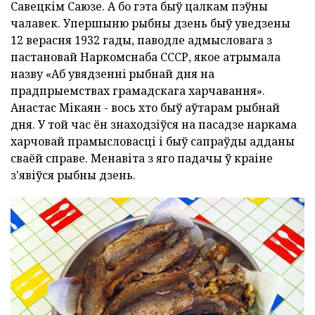
Савецкім Саюзе. А бо гэта быў цалкам пэўны
чалавек. Упершыню рыбны дзень быў уведзены
12 верасня 1932 гады, паводле адмысловага з
пастановай Наркомснаба СССР, якое атрымала
назву «Аб увядзеннi рыбнай дня на
прадпрыемствах грамадскага харчавання».
Анастас Мікаян - вось хто быў аўтарам рыбнай
дня. У той час ён знаходзіўся на пасадзе наркама
харчовай прамысловасці і быў сапраўды адданы
сваёй справе. Менавіта з яго падачы ў краіне
з'явіўся рыбны дзень.