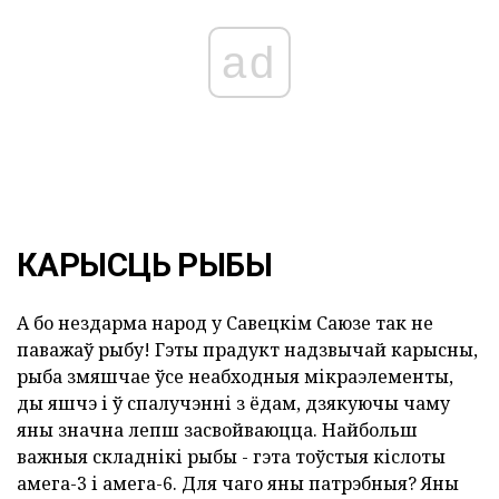
ad
КАРЫСЦЬ РЫБЫ
А бо нездарма народ у Савецкім Саюзе так не
паважаў рыбу! Гэты прадукт надзвычай карысны,
рыба змяшчае ўсе неабходныя мікраэлементы,
ды яшчэ і ў спалучэнні з ёдам, дзякуючы чаму
яны значна лепш засвойваюцца. Найбольш
важныя складнікі рыбы - гэта тоўстыя кіслоты
амега-3 і амега-6. Для чаго яны патрэбныя? Яны