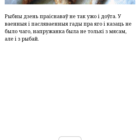
Рыбны дзень праіснаваў не так ужо і доўга. У
ваенныя і пасляваенныя гады пра яго і казаць не
было чаго, напружанка была не толькі з мясам,
але і з рыбай.