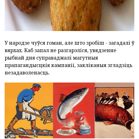
У народзе чуўся гоман, але што зробіш - загадалі ў
вярхах. Каб запал не разгарэліся, увядзенне
рыбнай дня суправаджалі магутныя
прапагандысцкія кампаніі, закліканыя згладзіць
незадаволенасць.