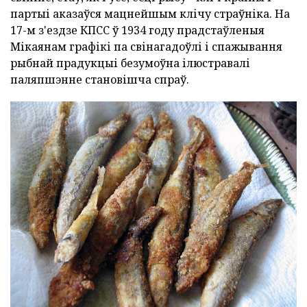
партыі аказаўся мацнейшым клічу страўніка. На
17-м з'ездзе КПСС ў 1934 году прадстаўленыя
Мікаянам графікі па свінагадоўлі і спажывання
рыбнай прадукцыі безумоўна ілюстравалі
паляпшэнне становішча спраў.