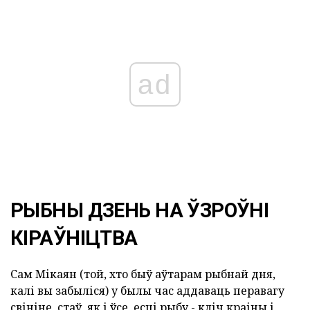
ad
РЫБНЫ ДЗЕНЬ НА ЎЗРОЎНІ
КІРАЎНІЦТВА
Сам Мікаян (той, хто быў аўтарам рыбнай дня,
калі вы забыліся) у былы час аддаваць перавагу
свініне, стаў, як і ўсе, есці рыбу - кліч краіны і