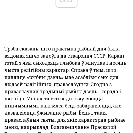
Трэба сказаць, што практыка рыбнай дня была
вядомая яшчэ задоўга да стварэння СССР. Карані
гэтай з'явы сыходзяць глыбока ў мінулае і носяць
чыста рэлігійны характар. Справа ў тым, што
паняцце «рыбны дзень» мае асаблівы сэнс для
людзей рэлігійных, праваслаўных. Згодна з
праваслаўнай традыцыі рыбны дзень - серада і
пятніца. Менавіта гэтыя дні з'яўляюцца
нішчымнымі, калі мяса ёсць забараняецца, але
дазваляецца ўжыванне рыбы. Ёсць і такія
праваслаўныя святы, для якіх характэрна рыбнае
меню, напрыклад, Благавешчанне Прасвятой