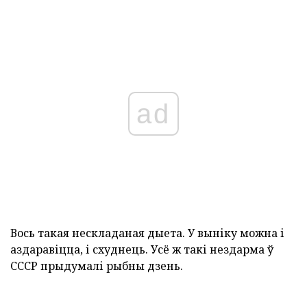
ad
Вось такая нескладаная дыета. У выніку можна і
аздаравіцца, і схуднець. Усё ж такі нездарма ў
СССР прыдумалі рыбны дзень.