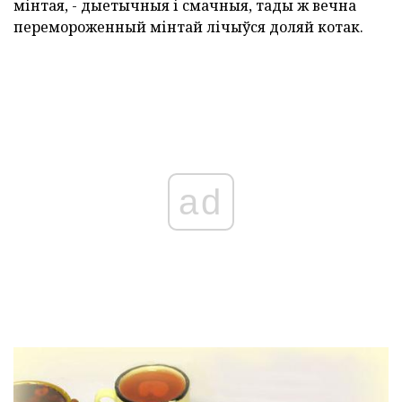
мінтая, - дыетычныя і смачныя, тады ж вечна
перемороженный мінтай лічыўся доляй котак.
ad