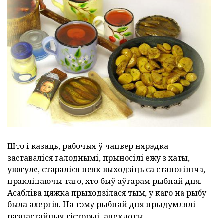
Што і казаць, рабочыя ў чацвер нярэдка
заставаліся галоднымі, прыносілі ежу з хаты,
увогуле, стараліся неяк выходзіць са становішча,
праклінаючы таго, хто быў аўтарам рыбнай дня.
Асабліва цяжка прыходзілася тым, у каго на рыбу
была алергія. На тэму рыбнай дня прыдумлялі
разнастайныя гісторыі, анекдоты.