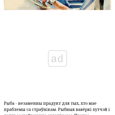
ad
Рыба - незаменны прадукт для тых, хто мае
праблемы са страўнікам. Рыбныя вавёркі хутчэй і