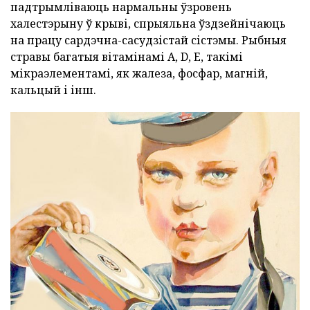
падтрымліваюць нармальны ўзровень
халестэрыну ў крыві, спрыяльна ўздзейнічаюць
на працу сардэчна-сасудзістай сістэмы. Рыбныя
стравы багатыя вітамінамі A, D, E, такімі
мікраэлементамі, як жалеза, фосфар, магній,
кальцый і інш.