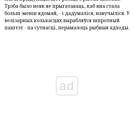
Трэба было неяк яе прыгатаваць, каб яна стала
больш-менш ядомай, - і дадумаліся, навучыліся. У
велізарных колькасцях вырабляўся шпротный
паштэт - па сутнасці, перамалоць рыбныя адходы.
ad