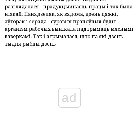
разглядалася - прадукцыйнасць працы і так была
нізкай. Панядзелак, як вядома, дзень цяжкі,
аўторак і серада - суровыя працоўныя будні -
арганізм рабочых вынікала падтрымаць мяснымі
вавёркамі. Так і атрымалася, што на які дзень
тыдня рыбны дзень
ad