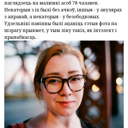
паглядзець на малюнкі асоб 78 чалавек.
Некаторыя з іх былі без ачкоў, іншыя - у акулярах
з аправай, а некаторыя - у безободковых.
Удзельнікі павінны былі ацаніць гэтыя фота па
шэрагу прыкмет, у тым ліку такіх, як інтэлект і
прывабнасць.