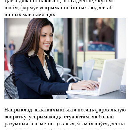
Даследаванні паказалі, што адзенне, якую мы
носім, фармуе ўспрыманне іншых людзей аб
нашых магчымасцях.
Напрыклад, выкладчыкі, якія носяць фармальную
вопратку, успрымаюцца студэнтамі як больш
разумныя, але менш цікавыя, чым іх паўсядзённа