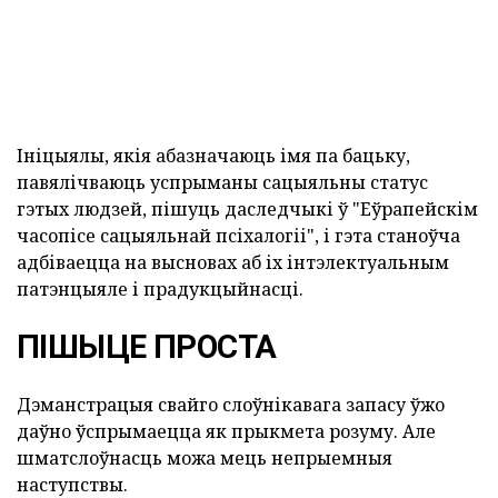
Ініцыялы, якія абазначаюць імя па бацьку,
павялічваюць успрыманы сацыяльны статус
гэтых людзей, пішуць даследчыкі ў "Еўрапейскім
часопісе сацыяльнай псіхалогіі", і гэта станоўча
адбіваецца на высновах аб іх інтэлектуальным
патэнцыяле і прадукцыйнасці.
ПІШЫЦЕ ПРОСТА
Дэманстрацыя свайго слоўнікавага запасу ўжо
даўно ўспрымаецца як прыкмета розуму. Але
шматслоўнасць можа мець непрыемныя
наступствы.