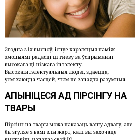
Згодна з іх высноў, існуе карэляцыя паміж
эмоцыямі радасці ці гневу ва ўспрыманні
высокага ці нізкага інтэлекту.
Высокаінтэлектуальныя людзі, здаецца,
усміхаюцца часцей, чым не занадта разумныя.
АПЫНІЦЕСЯ АД ПІРСІНГУ НА
ТВАРЫ
Пірсінг на твары можа паказаць вашу адвагу, але
ён згуляе з вамі злы жарт, калі вы захочаце
выставіць напаказ свой IQ.