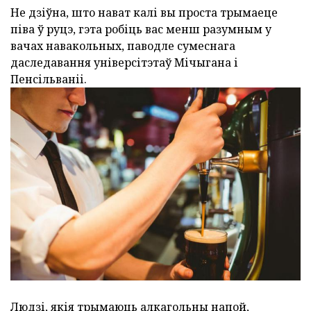
Не дзіўна, што нават калі вы проста трымаеце
піва ў руцэ, гэта робіць вас менш разумным у
вачах навакольных, паводле сумеснага
даследавання універсітэтаў Мічыгана і
Пенсільваніі.
Людзі, якія трымаюць алкагольны напой,