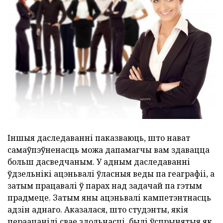
Іншыя даследаванні паказваюць, што нават
самаўпэўненасць можа дапамагчы вам здавацца
больш дасведчаным. У адным даследаванні
ўдзельнікі ацэньвалі ўласныя веды па геаграфіі, а
затым працавалі ў парах над задачай па гэтым
прадмеце. Затым яны ацэньвалі кампетэнтнасць
адзін аднаго. Аказалася, што студэнты, якія
пераацанілі свае здольнасці, былі ўспрынятыя як