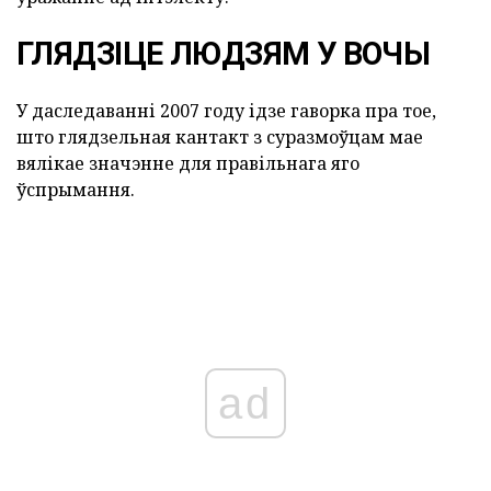
ГЛЯДЗІЦЕ ЛЮДЗЯМ У ВОЧЫ
У даследаванні 2007 году ідзе гаворка пра тое,
што глядзельная кантакт з суразмоўцам мае
вялікае значэнне для правільнага яго
ўспрымання.
ad