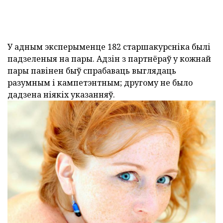
У адным эксперыменце 182 старшакурсніка былі
падзеленыя на пары. Адзін з партнёраў у кожнай
пары павінен быў спрабаваць выглядаць
разумным і кампетэнтным; другому не было
дадзена ніякіх указанняў.