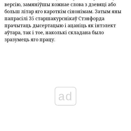
версію, замяніўшы кожнае слова з дзевяці або
больш літар яго кароткім сінонімам. Затым яны
папрасілі 35 старшакурснікаў Стэнфорда
прачытаць дысертацыю і ацаніць як інтэлект
аўтара, так і тое, наколькі складана было
зразумець яго працу.
ad