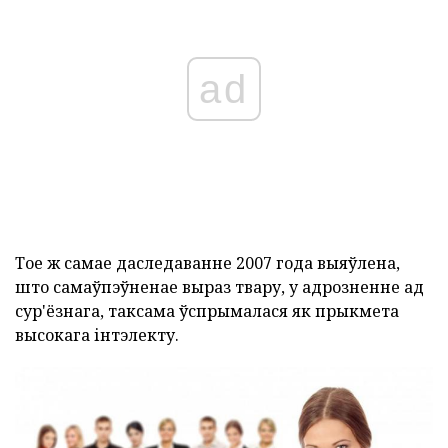
ad
Тое ж самае даследаванне 2007 года выяўлена,
што самаўпэўненае выраз твару, у адрозненне ад
сур'ёзнага, таксама ўспрымалася як прыкмета
высокага інтэлекту.