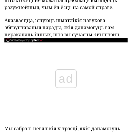
што хтосьці не можа паспрабаваць выглядаць
разумнейшыя, чым ён ёсць на самой справе.
Аказваецца, існуюць шматлікія навукова
абгрунтаваныя парады, якія дапамогуць вам
пераканаць іншых, што вы сучасны Эйнштэйн.
ad
Мы сабралі невялікія хітрасці, якія дапамогуць