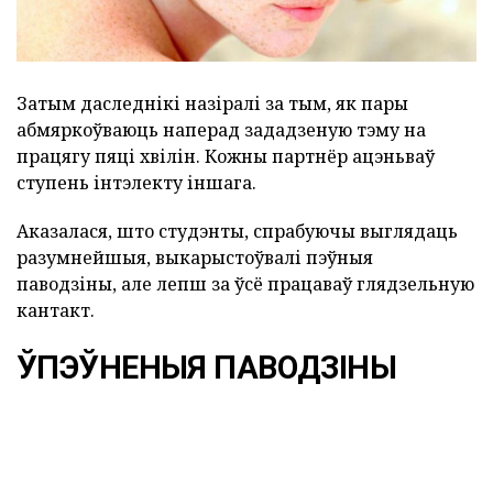
Затым даследнікі назіралі за тым, як пары
абмяркоўваюць наперад зададзеную тэму на
працягу пяці хвілін. Кожны партнёр ацэньваў
ступень інтэлекту іншага.
Аказалася, што студэнты, спрабуючы выглядаць
разумнейшыя, выкарыстоўвалі пэўныя
паводзіны, але лепш за ўсё працаваў глядзельную
кантакт.
ЎПЭЎНЕНЫЯ ПАВОДЗІНЫ