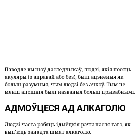
Паводле высноў даследчыкаў, людзі, якія носяць
акуляры (з аправай або без), былі ацэненыя як
больш разумныя, чым людзі без ачкоў. Тым не
менш апошнія былі названыя больш прывабнымі.
АДМОЎЦЕСЯ АД АЛКАГОЛЮ
Людзі часта робяць ідыёцкія рэчы пасля таго, як
вып'юць занадта шмат алкаголю.