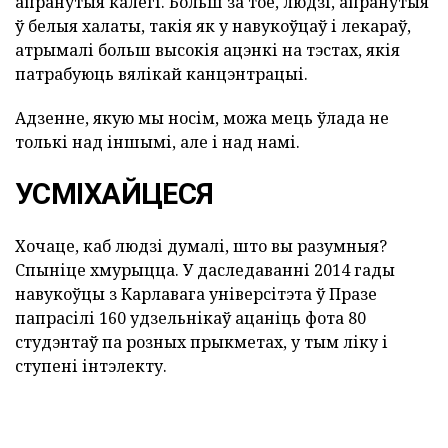
апранутыя калегі. Больш за тое, людзі, апранутыя
ў белыя халаты, такія як у навукоўцаў і лекараў,
атрымалі больш высокія ацэнкі на тэстах, якія
патрабуюць вялікай канцэнтрацыі.
Адзенне, якую мы носім, можа мець ўлада не
толькі над іншымі, але і над намі.
УСМІХАЙЦЕСЯ
Хочаце, каб людзі думалі, што вы разумныя?
Спыніце хмурыцца. У даследаванні 2014 гады
навукоўцы з Карлавага універсітэта ў Празе
папрасілі 160 удзельнікаў ацаніць фота 80
студэнтаў па розных прыкметах, у тым ліку і
ступені інтэлекту.