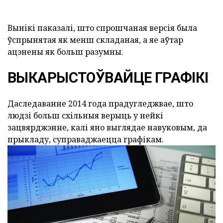
Вынікі паказалі, што спрошчаная версія была
ўспрынятая як менш складаная, а яе аўтар
ацэнены як больш разумны.
ВЫКАРЫСТОЎВАЙЦЕ ГРАФІКІ
Даследаванне 2014 года прадугледжвае, што
людзі больш схільныя верыць у нейкі
зацвярджэнне, калі яно выглядае навуковым, да
прыкладу, суправаджаецца графікам.