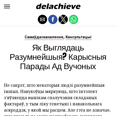
,
Самаўдасканаленне
Кансультацыі
Як Выглядаць
Разумнейшыя? Карысныя
Парады Ад Вучоных
Не сакрэт, што некаторыя людзі разумнейшыя
іншых. Навукоўцы мяркуюць, што інтэлект
з'яўляецца вынікам спалучэння складаных
фактараў, у тым ліку генетыкі і навакольнага
асяроддзя, у якой мы расцем. Але гэта не азначае,