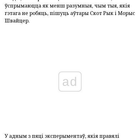
ўспрымаюцца як менш разумныя, чым тыя, якія
гэтага не робяць, пішуць аўтары Скот Рык і Морыс
Швайцер.
ad
У адным з пяці эксперыментаў, якія правялі