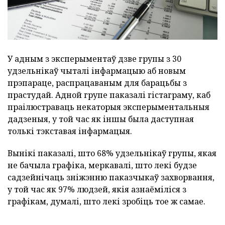
У адным з эксперыментаў дзве групы з 30
удзельнікаў чыталі інфармацыю аб новым
прэпараце, распрацаваным для барацьбы з
прастудай. Адной групе паказалі гістаграму, каб
праілюстраваць некаторыя эксперыментальныя
дадзеныя, у той час як іншы была даступная
толькі тэкставая інфармацыя.
Вынікі паказалі, што 68% удзельнікаў групы, якая
не бачыла графіка, меркавалі, што лекі будзе
садзейнічаць зніжэнню паказчыкаў захворвання,
у той час як 97% людзей, якія азнаёміліся з
графікам, думалі, што лекі зробіць тое ж самае.