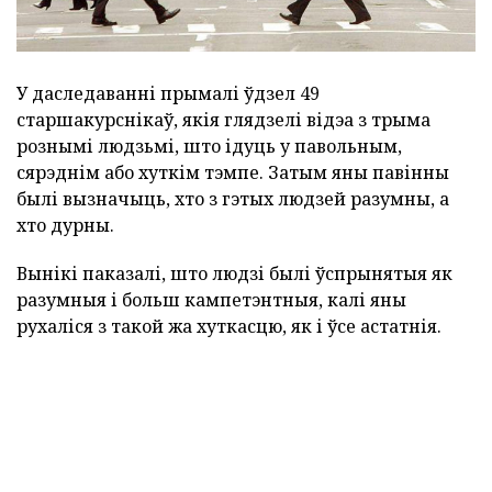
У даследаванні прымалі ўдзел 49
старшакурснікаў, якія глядзелі відэа з трыма
рознымі людзьмі, што ідуць у павольным,
сярэднім або хуткім тэмпе. Затым яны павінны
былі вызначыць, хто з гэтых людзей разумны, а
хто дурны.
Вынікі паказалі, што людзі былі ўспрынятыя як
разумныя і больш кампетэнтныя, калі яны
рухаліся з такой жа хуткасцю, як і ўсе астатнія.