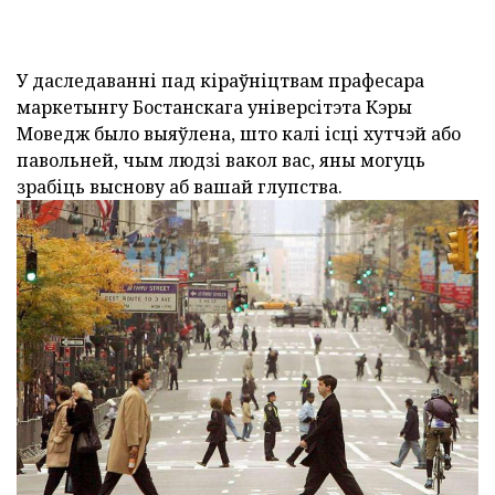
У даследаванні
пад кіраўніцтвам прафесара
маркетынгу Бостанскага універсітэта Кэры
Моведж было выяўлена, што калі ісці хутчэй або
павольней, чым людзі вакол вас, яны могуць
зрабіць выснову аб вашай глупства.