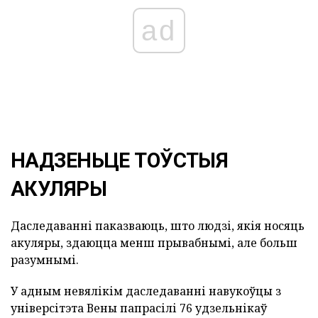
ad
НАДЗЕНЬЦЕ ТОЎСТЫЯ
АКУЛЯРЫ
Даследаванні паказваюць, што людзі, якія носяць
акуляры, здаюцца менш прывабнымі, але больш
разумнымі.
У адным невялікім даследаванні навукоўцы з
універсітэта Вены папрасілі 76 удзельнікаў