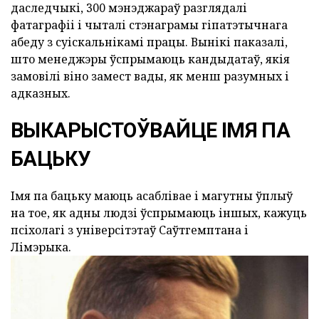
даследчыкі, 300 мэнэджараў разглядалі
фатаграфіі і чыталі стэнаграмы гіпатэтычнага
абеду з суіскальнікамі працы. Вынікі паказалі,
што менеджэры ўспрымаюць кандыдатаў, якія
замовілі віно замест вады, як менш разумных і
адказных.
ВЫКАРЫСТОЎВАЙЦЕ ІМЯ ПА
БАЦЬКУ
Імя па бацьку маюць асаблівае і магутны ўплыў
на тое, як адны людзі ўспрымаюць іншых, кажуць
псіхолагі з універсітэтаў Саўтгемптана і
Лімэрыка.