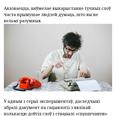
Аказваецца, няўмелае выкарыстанне гучных слоў
часта прымушае людзей думаць, што вы не
вельмі разумныя.
У адным з серыі эксперыментаў, даследчыкі
абралі дакумент па сацыялогіі з вялікай
колькасцю доўгіх слоў і стварылі «спрошчаную»