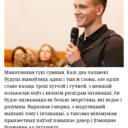
Манатонныя гукі сумныя. Калі два чалавекі
будуць вымаўляць адны і тыя ж словы, але адзін
стане казаць трохі хутчэй і гучней, з меншай
колькасцю паўз і вялікім роскідам інтанацыі, ён
будзе ацэньвацца як больш энергічны, які ведае і
разумны. Выразная гаворка, з мадуляцыяй
вышыні тону і інтанацыі, а таксама мінімумам
прыкметных паўзаў павышае давер і ўзмацняе
ўражанне ад інтэлекту.