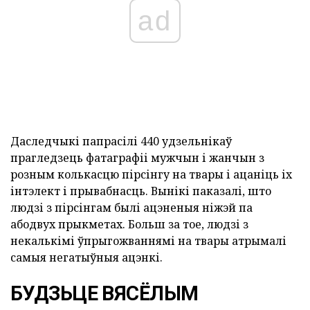
ad
Даследчыкі папрасілі 440 удзельнікаў
прагледзець фатаграфіі мужчын і жанчын з
розным колькасцю пірсінгу на твары і ацаніць іх
інтэлект і прывабнасць. Вынікі паказалі, што
людзі з пірсінгам былі ацэненыя ніжэй па
абодвух прыкметах. Больш за тое, людзі з
некалькімі ўпрыгожваннямі на твары атрымалі
самыя негатыўныя ацэнкі.
БУДЗЬЦЕ ВЯСЁЛЫМ